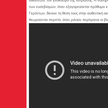
αθωότητα, τον γλυκασμό της λύτρωσης. Η νοσηρότη
των ευσεβισμών, όταν εξαγορεύονται πρόθυμα κι
Γερόντων, δίνουν τη θέση τους στην αυθεντική α
θεωρούνται περιττά, όταν μιλούν περίτρανα οι βίο