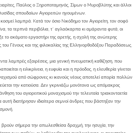
ειαρίτες, Παύλος ο Ξηροποταμηνός, Σίμων ο Mυροβλύτης και άλλοι
ς αλυσίδας σπουδαίων Αγιορειτών ηγουμένων.
 κοσμεί λαμπρά. Kατά τον όσιο Nικόδημο τον Αγιορείτη, τον σοφό
ρίνα, τα τερπνά περιβόλια, τ᾽ αγλαόκαρπα κι αμάραντα φυτά, οι
ξε το ακάματο εργαστήρι της αρετής, η σχολή της ανώτερης
ίας του Γένους και της φιλοκαλίας της Ελληνορθοδόξου Παραδόσεως.
τα λαμπρές εξαιρέσεις, μια γενική πνευματική καθίζηση, που
οιείται η ειλικρίνεια, η ευφυία και η πρόοδος, η ελευθερία γίνεται
ναχισμού από σώφρονες κι ικανούς νέους αποτελεί απορία πολλών
εύεται την κατιούσα. Δεν γκρινιάζω μονότονα ως απόμακρος
θηση του αγιορειτικού μοναχισμού την τελευταία τριακονταετία
α αυτή διατήρησαν ιδιαίτερα σεμνοί άνδρες που βάστηξαν την
σμονή.
 βρούν σήμερα την απωλεσθείσα δραχμή, την ησυχία, την