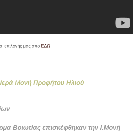
ίναι επιλογής μας απο
ΕΔΩ
 Ιερά Μονή Προφήτου Ηλιού
ίων
Άρμα Βοιωτίας επισκέφθηκαν την Ι.Μονή