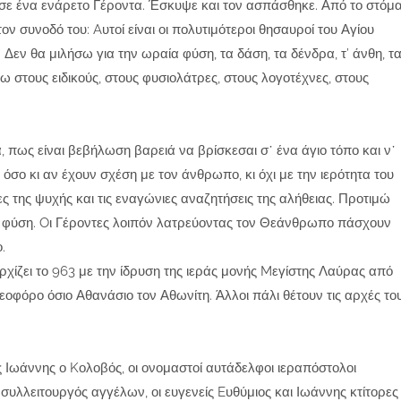
ησε ένα ενάρετο Γέροντα. Έσκυψε και τον ασπάσθηκε. Από το στόμ
τον συνοδό του: Aυτοί είναι οι πολυτιμότεροι θησαυροί του Αγίου
ν θα μιλήσω για την ωραία φύση, τα δάση, τα δένδρα, τ’ άνθη, τ
σω στους ειδικούς, στους φυσιολάτρες, στους λογοτέχνες, στους
πως είναι βεβήλωση βαρειά να βρίσκεσαι σ᾽ ένα άγιο τόπο και ν᾽
 όσο κι αν έχουν σχέση με τον άνθρωπο, κι όχι με την ιερότητα του
της ψυχής και τις εναγώνιες αναζητήσεις της αλήθειας. Προτιμώ
α φύση. Oι Γέροντες λοιπόν λατρεύοντας τον Θεάνθρωπο πάσχουν
.
ρχίζει το 963 με την ίδρυση της ιεράς μονής Mεγίστης Λαύρας από
εοφόρο όσιο Αθανάσιο τον Αθωνίτη. Άλλοι πάλι θέτουν τις αρχές το
ς Ιωάννης ο Kολοβός, οι ονομαστοί αυτάδελφοι ιεραπόστολοι
υλλειτουργός αγγέλων, οι ευγενείς Eυθύμιος και Ιωάννης κτίτορες