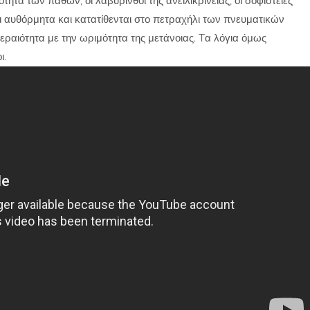
τα των παθών, οι λαβύρινθοι της ανειλικρίνειας, οι σοφιστείες
 αυθόρμητα και κατατίθενται στο πετραχήλι των πνευματικών
κεραιότητα με την ωριμότητα της μετάνοιας. Tα λόγια όμως
ι.