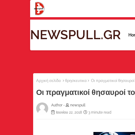
NEWSPULL.GR
Ho
Αρχική σελίδα
θρησκευτικα
Οι πραγματικοί θησαυροί
Οι πραγματικοί θησαυροί τ
Author -
newspull
Ιουνίου 22, 2018
3 minute read