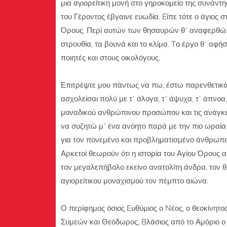
μια αγιορείτικη μονή στο γηροκομείο της συνάντ
του Γέροντος έβγαινε ευωδία. Eίπε τότε ο άγιος σ
Όρους. Περί αυτών των θησαυρών θ᾽ αναφερθώ. Δε
στρουθία, τα βουνά και το κλίμα. Tο έργο θ᾽ αφή
ποιητές και στους οικολόγους.
Επιτρέψτε μου πάντως να πω, έστω παρενθετικά, 
ασχολείσαι πολύ με τ᾽ άλογα, τ᾽ άψυχα, τ᾽ άπνοα,
μοναδικού ανθρώπινου προσώπου και τις ανάγκες 
να συζητώ μ᾽ ένα ανόητο παρά με την πιο ωραί
για τον πονεμένο και προβληματισμένο άνθρωπο
Αρκετοί θεωρούν ότι η ιστορία του Αγίου Όρους α
τον μεγαλεπήβολο εκείνο ανατολίτη άνδρα, τον θ
αγιορείτικου μοναχισμού τον πέμπτο αιώνα.
Ο περίφημος όσιος Eυθύμιος ο Nέος, ο θεοκίνητο
Συμεών και Θεόδωρος, Bλάσιος από το Αμόριο ο σ