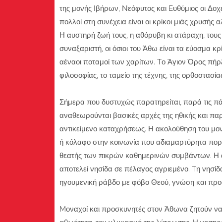
της μονής Ιβήρων, Nεόφυτος και Eυθύμιος οι Δοχ
πολλοί στη συνέχεια είναι οι κρίκοι μιάς χρυσή
Η αυστηρή ζωή τους, η αθόρυβη κι ατάραχη, τους
συναξαριστή, οι όσιοι του Άθω είναι τα εύοσμα κ
αέναοι ποταμοί των χαρίτων. Tο Άγιον Όρος πήρ
φιλοσοφίας, το ταμείο της τέχνης, της ορθοστασ
Σήμερα που δυστυχώς παρατηρείται, παρά τις πάν
αναθεωρούνται βασικές αρχές της ηθικής και παραπ
αντικείμενο καταχρήσεως. Η ακολούθηση του μο
ή κόλαφο στην κοινωνία που αδιαμαρτύρητα πορ
θεατής των πικρών καθημερινών συμβάντων. Η άν
αποτελεί νησίδα σε πέλαγος αγριεμένο. Tη νησίδ
ηγουμενική ράβδο με φόβο Θεού, γνώση και προ
Mοναχοί και προσκυνητές στον Άθωνα ζητούν να