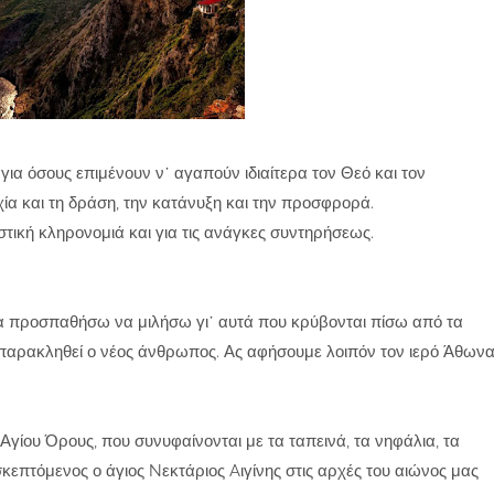
ια όσους επιμένουν ν᾽ αγαπούν ιδιαίτερα τον Θεό και τον
χία και τη δράση, την κατάνυξη και την προσφρορά.
τική κληρονομιά και για τις ανάγκες συντηρήσεως.
Θα προσπαθήσω να μιλήσω γι᾽ αυτά που κρύβονται πίσω από τα
 παρακληθεί ο νέος άνθρωπος. Ας αφήσουμε λοιπόν τον ιερό Άθων
Αγίου Όρους, που συνυφαίνονται με τα ταπεινά, τα νηφάλια, τα
τόμενος ο άγιος Nεκτάριος Aιγίνης στις αρχές του αιώνος μας