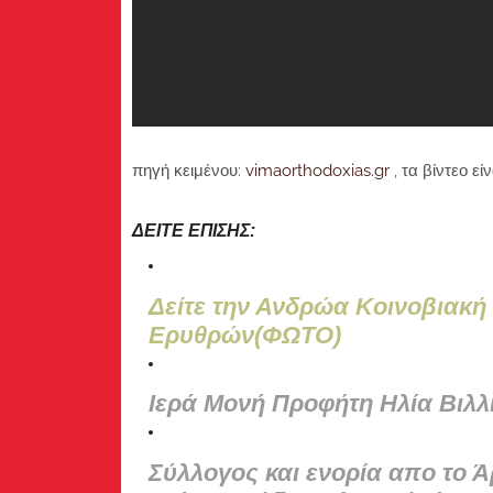
πηγή κειμένου:
vimaorthodoxias.gr
, τα βίντεο ε
ΔΕΙΤΕ ΕΠΙΣΗΣ:
Δείτε την Ανδρώα Κοινοβιακή
Ερυθρών(ΦΩΤΟ)
Ιερά Μονή Προφήτη Ηλία Βιλλ
Σύλλογος και ενορία απο το 