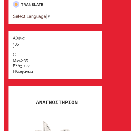
TRANSLATE
Select Language
▼
Αθήνα
+
35
°
C
Μεγ.:
+
35
Ελάχ.:
+
27
Ηλιοφάνεια
α
ΑΝΑΓΝΩΣΤΗΡΙΟΝ