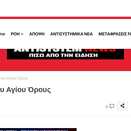
Κάντε ''ΚΛΙΚ'' πάνω στο ΝΑΙ ώστε να
λαμβάνετε ειδοποιήσεις για σημαντικά θέματά
μας
me
ΡΟΗ
ΑΠΟΨΗ
ΑΝΤΙΣΥΣΤΗΜΙΚΑ ΝΕΑ
ΜΕΤΑΦΡΑΣΕΙΣ 
ΟΧΙ ΤΩΡΑ
ΝΑΙ
 του Αγίου Όρους
ου Αγίου Όρους
0