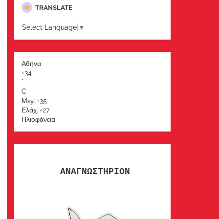
TRANSLATE
Select Language
▼
Αθήνα
+
34
°
C
Μεγ.:
+
35
Ελάχ.:
+
27
Ηλιοφάνεια
ΑΝΑΓΝΩΣΤΗΡΙΟΝ