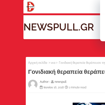
NEWSPULL.GR
Ho
Αρχική σελίδα
νεα
Γονιδιακή θεραπεία θεράπευσε τ
Γονιδιακή θεραπεία θεράπ
Author -
newspull
Ιουνίου 16, 2018
1 minute read