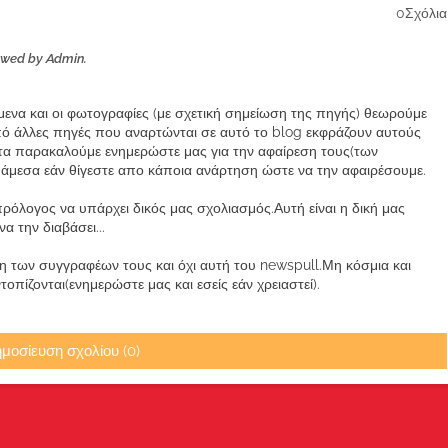
0Σχόλια
ewed by Admin.
ίμενα και οι φωτογραφίες (με σχετική σημείωση της πηγής) θεωρούμε
από άλλες πηγές που αναρτώνται σε αυτό το blog εκφράζουν αυτούς
α παρακαλούμε ενημερώστε μας για την αφαίρεση τους(των
μεσα εάν θίγεστε απο κάποια ανάρτηση ώστε να την αφαιρέσουμε.
ρόλογος να υπάρχει δικός μας σχολιασμός.Αυτή είναι η δική μας
 την διαβάσει...
των συγγραφέων τους και όχι αυτή του newspull.Μη κόσμια και
πίζονται(ενημερώστε μας και εσείς εάν χρειαστεί).
μοσίευση σχολίου (0)