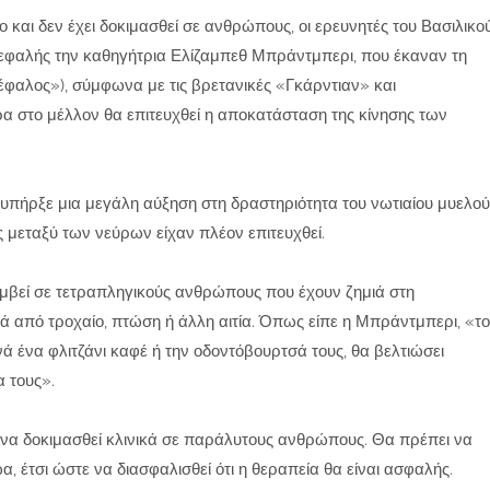
ο και δεν έχει δοκιμασθεί σε ανθρώπους, οι ερευνητές του Βασιλικο
ικεφαλής την καθηγήτρια Ελίζαμπεθ Μπράντμπερι, που έκαναν τη
έφαλος»), σύμφωνα με τις βρετανικές «Γκάρντιαν» και
έρα στο μέλλον θα επιτευχθεί η αποκατάσταση της κίνησης των
 υπήρξε μια μεγάλη αύξηση στη δραστηριότητα του νωτιαίου μυελού
ς μεταξύ των νεύρων είχαν πλέον επιτευχθεί.
συμβεί σε τετραπληγικούς ανθρώπους που έχουν ζημιά στη
τά από τροχαίο, πτώση ή άλλη αιτία. Όπως είπε η Μπράντμπερι, «το
 ένα φλιτζάνι καφέ ή την οδοντόβουρτσά τους, θα βελτιώσει
α τους».
η να δοκιμασθεί κλινικά σε παράλυτους ανθρώπους. Θα πρέπει να
, έτσι ώστε να διασφαλισθεί ότι η θεραπεία θα είναι ασφαλής.