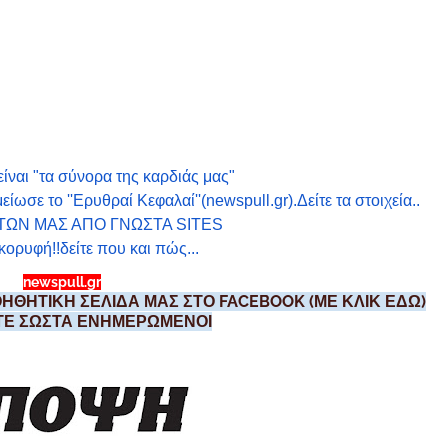
είναι "τα σύνορα της καρδιάς μας"
ε το ''Ερυθραί Κεφαλαί''(newspull.gr).Δείτε τα στοιχεία..
ΤΩΝ ΜΑΣ ΑΠΟ ΓΝΩΣΤΑ SIT
ES
 κορυφή!!δείτε που και πώς...
newspull.gr
ΗΘΗΤΙΚΗ ΣΕΛΙΔΑ ΜΑΣ ΣΤΟ FACEBOOK (ΜΕ ΚΛΙΚ ΕΔΩ)
ΣΤΕ ΣΩΣΤΑ ΕΝΗΜΕΡΩΜΕΝΟΙ