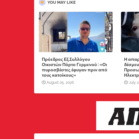
YOU MAY LIKE
Πρόεδρος Εξ.Συλλόγου
Η απαρ
Οικιστών Πόρτο Γερμενού : «Οι
δέσμευ
πυροσβέστες έφυγαν πριν από
Προσωπ
τους κατοίκους»
Ηλεκτρ
August 05, 2026
July 2