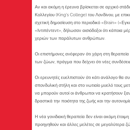
Αν και ακόμη η έρευνα βρίσκεται σε αρχικό στάδι
Κολλεγίου (King's College) του Λονδίνου, με επ
σχετική δημοσίευση στο περιοδικό «Brain» («Εγκ
«Ιντιπέντεντ», δήλωσαν αισιόδοξοι ότι κάποια μ
χεριών των παράλυτων ανθρώπων.
Οι επιστήμονες ανέφεραν ότι χάρη στη θεραπεία
των ζώων, πράγμα που δείχνει ότι νέες συνδέσει
Οι ερευνητές ευελπιστούν ότι κάτι ανάλογο θα 
σπονδυλική στήλη και στο νωτιαίο μυελό τους με
να μπορούν αυτοί οι άνθρωποι να κρατήσουν ξανά
δραστικά την ποιότητα της ζωής και την αυτονομί
Η νέα γονιδιακή θεραπεία δεν είναι ακόμη έτοιμ
προηγηθούν και άλλες μελέτες σε μεγαλύτερα ζώα