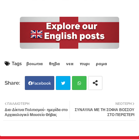
Tags
βοιωτια
θηβα
νεα
πυρι
ρομα
Facebook
Twi
Wh
ΠΑΛΑΙΌΤΕΡΗ
ΝΕΌΤΕΡΗ
Δια-Δίκτυα Πολιτισμού- ημερίδα στο
ΣΥΝΑΥΛΙΑ ΜΕ ΤΗ ΣΟΦΙΑ ΒΟΣΣΟΥ
tter
atsa
Αρχαιολογικό Μουσείο Θήβας
ΣΤΟ ΠΕΡΙΣΤΕΡΙ
pp