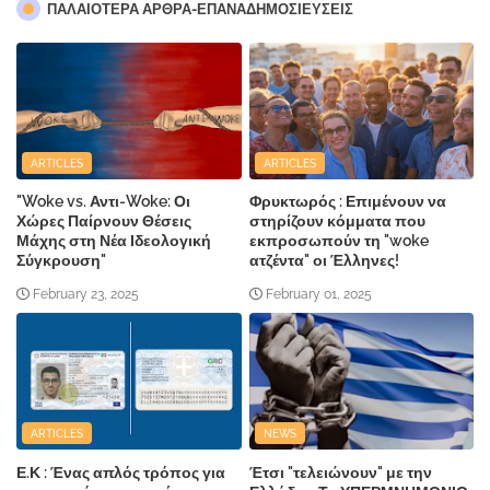
ΠΑΛΑΙΟΤΕΡΑ ΑΡΘΡΑ-ΕΠΑΝΑΔΗΜΟΣΙΕΥΣΕΙΣ
ARTICLES
ARTICLES
"Woke vs. Αντι-Woke: Οι
Φρυκτωρός : Επιμένουν να
Χώρες Παίρνουν Θέσεις
στηρίζουν κόμματα που
Μάχης στη Νέα Ιδεολογική
εκπροσωπούν τη "woke
Σύγκρουση"
ατζέντα" οι Έλληνες!
February 23, 2025
February 01, 2025
ARTICLES
NEWS
Ε.Κ : Ένας απλός τρόπος για
Έτσι "τελειώνουν" με την