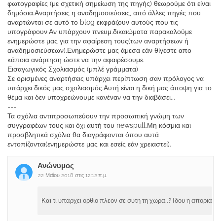
φωτογραφίες (με σχετική σημείωση της πηγής) θεωρούμε ότι είναι
δημόσια.Αναρτήσεις η αναδημοσιεύσεις, από άλλες πηγές που
αναρτώνται σε αυτό το blog εκφράζουν αυτούς που τις
υπογράφουν.Αν υπάρχουν πνευμ.δικαιώματα παρακαλούμε
ενημερώστε μας για την αφαίρεση τους(των αναρτήσεων ή
αναδημοσιεύσεων).Ενημερώστε μας άμεσα εάν θίγεστε απο
κάποια ανάρτηση ώστε να την αφαιρέσουμε.
Εισαγωγικός Σχολιασμός (μπλέ γράμματα)
Σε ορισμένες αναρτήσεις υπάρχει περίπτωση σαν πρόλογος να
υπάρχει δικός μας σχολιασμός.Αυτή είναι η δική μας άποψη για το
θέμα και δεν υποχρεώνουμε κανέναν να την διαβάσει...
---
Τα σχόλια αντιπροσωπεύουν την προσωπική γνώμη των
συγγραφέων τους και όχι αυτή του newspull.Μη κόσμια και
προσβλητικά σχόλια θα διαγράφονται όπου αυτά
εντοπίζονται(ενημερώστε μας και εσείς εάν χρειαστεί).
Ανώνυμος
22 Μαΐου 2018 στις 12:12 π.μ.
Και τι υπαρχει ορθιο πλεον σε συτη τη χωρα..? Ιδου η απορια