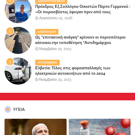
ΔΑΣΟΠΥΡΟΣΒΕΣΗ
Πρόεδρος Εξ.Συλλόγου Οικιστών Πόρτο Γερμενού :
«Οι πυροσβέστες έφυγαν πριν από τους
κατοίκους»
Αυγούστου 05, 2026
ΑΛΕΠΟΧΩΡΙ
Ως "επιτακτική ανάγκη" κρίνουν οι περισσότεροι
κάτοικοι,την τοποθέτηση "Αντιδημάρχου
Παραλιακής Ζώνης" στο Δήμο Μάνδρας-Ειδυλλίας!
Νοεμβρίου 29, 2023
ΑΥΤΟΚΙΝΗΤΟ
Ελβετία: Τέλος στις φοροαπαλλαγές των
ηλεκτρικών αυτοκινήτων από το 2024
Νοεμβρίου 29, 2023
ΥΓΕΙΑ