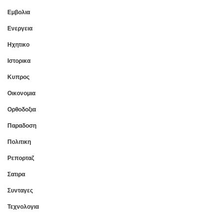
Εμβολια
Ενεργεια
Ηχητικο
Ιστορικα
Κυπρος
Οικονομια
Ορθοδοξια
Παραδοση
Πολιτικη
Ρεπορταζ
Σατιρα
Συνταγες
Τεχνολογια