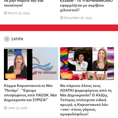
να μην πάρετε την νέα
Ελλάδα - Το ΥΠΕΡΜΝΗΜΟΝΙΟ
ταυτότητα!
εφαρμόζεται με ακρίβεια
χιλιοστού!!
March 23, 2024
December 26, 2023
ΣΑΤΙΡΑ
ANTI
ANTI
Κόμμα Καρυστιανού,το Νέο
Θα πάρουν όλους τους
"Ποτάμι" : "Έχουμε
ΛΟΑΤΚΙ ψηφοφόρους από τη
υποψηφίους από ΠΑΣΟΚ, Νέα
Νέα Δημοκρατία!! Ο Αλέξης
Δημοκρατία και ΣΥΡΙΖΑ!"
Τσίπρας υπόσχεται ειδική
αρωγή, η Καρυστιανού λέει
June 13, 2026
«ναι» στους γάμους
ομοφυλόφιλων!