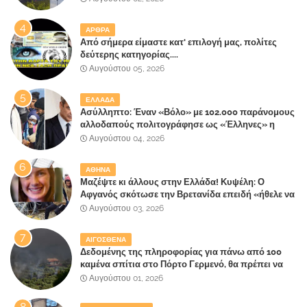
"πληρώσουν";
ΑΡΘΡΑ
Από σήμερα είμαστε κατ' επιλογή μας, πολίτες
δεύτερης κατηγορίας....
Αυγούστου 05, 2026
ΕΛΛΑΔΑ
Ασύλληπτο: Έναν «Βόλο» με 102.000 παράνομους
αλλοδαπούς πολιτογράφησε ως «Έλληνες» η
κυβέρνηση!
Αυγούστου 04, 2026
ΑΘΗΝΑ
Μαζέψτε κι άλλους στην Ελλάδα! Κυψέλη: Ο
Αφγανός σκότωσε την Βρετανίδα επειδή «ήθελε να
κάνει τη σύντροφό του χριστιανή»
Αυγούστου 03, 2026
ΑΙΓΟΣΘΕΝΑ
Δεδομένης της πληροφορίας για πάνω από 100
καμένα σπίτια στο Πόρτο Γερμενό, θα πρέπει να
αναζητηθούν ευθύνες για την ολοσχερή
Αυγούστου 01, 2026
καταστροφή του τελευταίου πνεύμονα, του
επίγειου παραδείσου της Αττικής