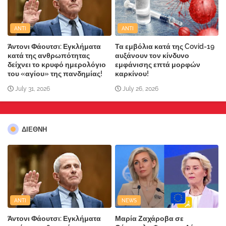
ANTI
ANTI
Άντονι Φάουτσι: Εγκλήματα
Τα εμβόλια κατά της Covid-19
κατά της ανθρωπότητας
αυξάνουν τον κίνδυνο
δείχνει το κρυφό ημερολόγιο
εμφάνισης επτά μορφών
του «αγίου» της πανδημίας!
καρκίνου!
July 31, 2026
July 26, 2026
ΔΙΕΘΝΗ
ANTI
NEWS
Άντονι Φάουτσι: Εγκλήματα
Μαρία Ζαχάροβα σε