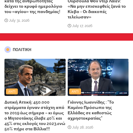
κατά της ανθρωπότητας
Ούρσουλα Φον ντερ Λάιεν:
δείχνει το κρυφό ημερολόγιο
«Να μην επισκεφθείς ξανά το
του «αγίου» της πανδημίας!
Κίεβο - Οι διακοπές
τελείωσαν»
July 31, 2026
July 17, 2026
ΠΟΛΙΤΙΚΗ
ANTI
ANTI
Δυτική Αττική: 450.000
Γιάννης Ιωαννίδης : "Το
στρέμματα έγιναν στάχτη από
Καμένο Πρόσωπο της
το 2019 έως σήμερα – κι όμως
Ελλάδας σε καθεστώς
ο Μητσοτάκης έλαβε 40% και
αχρηστοκρατίας"
45% στις εκλογές του 2023,ενώ
July 28, 2026
50% πήρε στα Βίλλια!!!