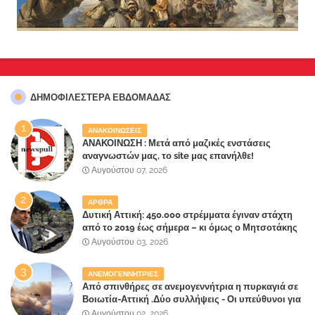
ΔΗΜΟΦΙΛΈΣΤΕΡΑ ΕΒΔΟΜΆΔΑΣ
ΑΝΑΚΟΙΝΩΣΕΙΣ
ΑΝΑΚΟΙΝΩΣΗ : Μετά από μαζικές ενστάσεις
αναγνωστών μας, το site μας επανήλθε!
Αυγούστου 07, 2026
ΑΡΘΡΑ
Δυτική Αττική: 450.000 στρέμματα έγιναν στάχτη
από το 2019 έως σήμερα – κι όμως ο Μητσοτάκης
έλαβε 40% και 45% στις εκλογές του 2023,ενώ 50%
Αυγούστου 03, 2026
πήρε στα Βίλλια!!!
ΑΝΕΜΟΓΕΝΝΗΤΡΙΕΣ
Από σπινθήρες σε ανεμογεννήτρια η πυρκαγιά σε
Βοιωτία-Αττική .Δύο συλλήψεις - Οι υπεύθυνοι για
την λάθος διαχείριση της κατάσβεσης θα
Αυγούστου 02, 2026