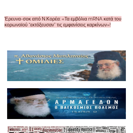
Έρευνα-σοκ από Ν.Κορέα: «Τα εμβόλια mRNA κατά του
κορωνοϊού “εκτόξευσαν” τις εμφανίσεις καρκίνων»!