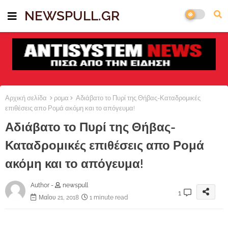
NEWSPULL.GR
Αρχική σελίδα
ρομα
Αδιάβατο το Πυρί της Θήβας-Καταδρομικές
επιθέσεις απο Ρομά ακόμη και το απόγευμα!
Αδιάβατο το Πυρί της Θήβας-
Καταδρομικές επιθέσεις απο Ρομά
ακόμη και το απόγευμα!
Author -
newspull
1
Μαΐου 21, 2018
1 minute read