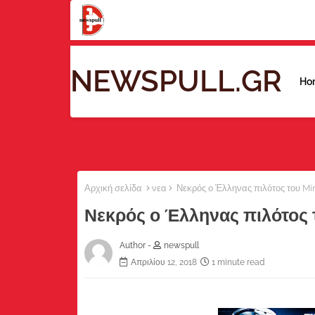
NEWSPULL.GR
Ho
Αρχική σελίδα
νεα
Νεκρός ο Έλληνας πιλότος του Mi
Νεκρός ο Έλληνας πιλότος 
Author -
newspull
Απριλίου 12, 2018
1 minute read