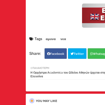
Tags
αμυνα
νεα
Facebook
Twitter
Whatsa
ΠΑΛΑΙΌΤΕΡΗ
Η Ορχήστρα Αcademica του Ωδείου Αθηνών έρχεται στ
Ελευσίνα
YOU MAY LIKE