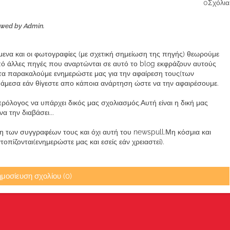
0Σχόλια
ewed by Admin.
ίμενα και οι φωτογραφίες (με σχετική σημείωση της πηγής) θεωρούμε
από άλλες πηγές που αναρτώνται σε αυτό το blog εκφράζουν αυτούς
α παρακαλούμε ενημερώστε μας για την αφαίρεση τους(των
μεσα εάν θίγεστε απο κάποια ανάρτηση ώστε να την αφαιρέσουμε.
ρόλογος να υπάρχει δικός μας σχολιασμός.Αυτή είναι η δική μας
 την διαβάσει...
των συγγραφέων τους και όχι αυτή του newspull.Μη κόσμια και
πίζονται(ενημερώστε μας και εσείς εάν χρειαστεί).
μοσίευση σχολίου (0)