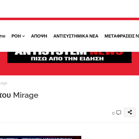
Κάντε ''ΚΛΙΚ'' πάνω στο ΝΑΙ ώστε να
λαμβάνετε ειδοποιήσεις για σημαντικά θέματά
μας
me
ΡΟΗ
ΑΠΟΨΗ
ΑΝΤΙΣΥΣΤΗΜΙΚΑ ΝΕΑ
ΜΕΤΑΦΡΑΣΕΙΣ 
ΟΧΙ ΤΩΡΑ
ΝΑΙ
rage
του Mirage
0