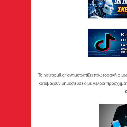
Το newspull.gr αντιμετωπίζει πρωτοφανή φίμω
κατεβάζουν δημοσιεύσεις με γελοία προσχήμα