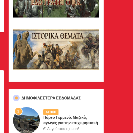
ΔΗΜΟΦΙΛΈΣΤΕΡΑ ΕΒΔΟΜΆΔΑΣ
ΑΤΤΙΚΗ
Πόρτο Γερμενό: Μαζικές
αγωγές για την επιχειρησιακή
διαχείριση της πυρκαγιάς
Αυγούστου 07, 2026