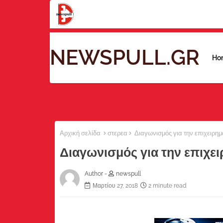
NEWSPULL.GR
Ho
Αρχική σελίδα
στερεα
Διαγωνισμός για την επιχειρημ
Διαγωνισμός για την επιχε
Author -
newspull
Μαρτίου 27, 2018
2 minute read