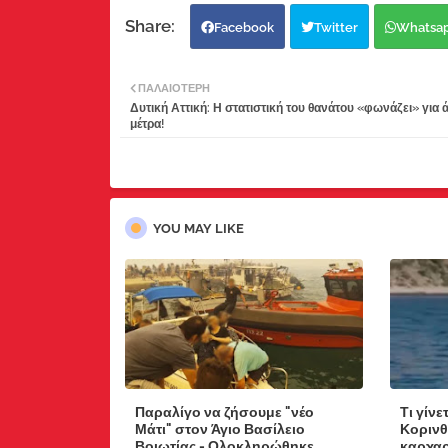
Facebook
Twitter
Whatsa
ΠΑΛΑΙΌΤΕΡΗ
Δυτική Αττική: Η στατιστική του θανάτου «φωνάζει» για 
μέτρα!
YOU MAY LIKE
Παραλίγο να ζήσουμε "νέο
Τι γίνε
Μάτι" στον Άγιο Βασίλειο
Κορινθ
Βοιωτίας - Ολοκληρώθηκε
καρχαρ