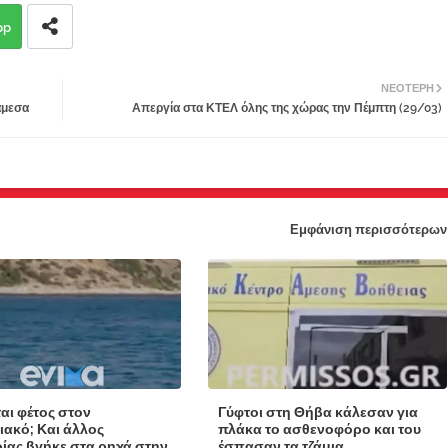
pp
ΝΕΌΤΕΡΗ
άμεσα
Απεργία στα ΚΤΕΛ όλης της χώρας την Πέμπτη (29/03)
Εμφάνιση περισσότερων
ται φέτος στον
Γύφτοι στη Θήβα κάλεσαν για
ιακό; Και άλλος
πλάκα το ασθενοφόρο και του
ίας βγήκε στα ρηχά στην
έσπασαν τα τζάμια