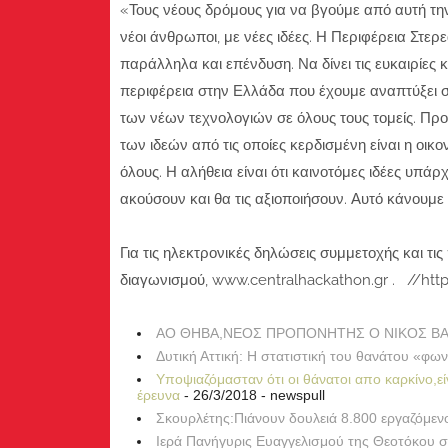
«Τους νέους δρόμους για να βγούμε από αυτή την
νέοι άνθρωποι, με νέες ιδέες. Η Περιφέρεια Στερ
παράλληλα και επένδυση. Να δίνει τις ευκαιρίες κ
περιφέρεια στην Ελλάδα που έχουμε αναπτύξει 
των νέων τεχνολογιών σε όλους τους τομείς. Πρ
των ιδεών από τις οποίες κερδισμένη είναι η οικ
όλους. Η αλήθεια είναι ότι καινοτόμες ιδέες υπάρ
ακούσουν και θα τις αξιοποιήσουν. Αυτό κάνουμε 
Για τις ηλεκτρονικές δηλώσεις συμμετοχής και τι
διαγωνισμού, www.centralhackathon.gr . //http
ΑΟ ΘΗΒΑ,ΝΕΟΣ ΠΡΟΠΟΝΗΤΗΣ Ο ΝΙΚΟΣ Β
Δυτική Αττική: Η στατιστική του θανάτου «φων
Υποψιαζόμασταν ότι οι θάνατοι απο καρκίνο,είνα
έρευνα
- 26/3/2018
- newspull
Σκουρλέτης:Πιάνουν δουλειά 8.800 εργαζόμεν
Ιερά Πανήγυρις Ευαγγελισμού της Θεοτόκου 