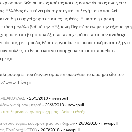
 κρίση που βιώνουμε ως κράτος και ως κοινωνία, τους ανοίγουν
εάς Ελλάδας έχει κάνει μία στρατηγική επιλογή που αποτελεί
αι να δημιουργεί χώρο σε αυτές τις ιδέες. Είμαστε η πρώτη
σε τόσο μεγάλο βαθμό την «Έξυπνη Περιφέρεια» με την αξιοποίηση
οχωρούμε στο βήμα των έξυπνων επιχειρήσεων και την ανάδειξη
ονομία μας με πρόοδο, θέσεις εργασίας και ουσιαστική ανάπτυξη για
χουν πολλές, το θέμα είναι να υπάρχουν και αυτοί που θα τις
εμείς».
ς πληροφορίες του διαγωνισμού επισκεφθείτε το επίσημο site του
://www.thiva.gr
ΑΜΒΑΚΟΥΛΑΣ
- 26/3/2018
- newspull
άζει» για άμεσα μέτρα!
- 26/3/2018
- newspull
ι αυξημένοι στην περιοχή μας.. Δείτε τι έδειξε
οι στους τομείς καθαριότητας των δήμων
- 26/3/2018
- newspull
στις Ερυθρές(ΦΩΤΟ)
- 26/3/2018
- newspull