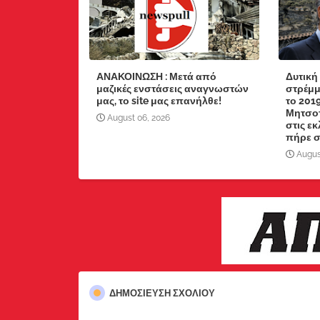
ΑΝΑΚΟΙΝΩΣΗ : Μετά από
Δυτική
μαζικές ενστάσεις αναγνωστών
στρέμμ
μας, το site μας επανήλθε!
το 201
Μητσοτ
August 06, 2026
στις ε
πήρε στ
Augus
ΔΗΜΟΣΊΕΥΣΗ ΣΧΟΛΊΟΥ