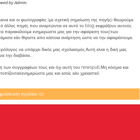
ewed by Admin.
ίμενα και οι φωτογραφίες (με σχετική σημείωση της πηγής) θεωρούμε
από άλλες πηγές που αναρτώνται σε αυτό το blog εκφράζουν αυτούς
α παρακαλούμε ενημερώστε μας για την αφαίρεση τους(των
μεσα εάν θίγεστε απο κάποια ανάρτηση ώστε να την αφαιρέσουμε.
ρόλογος να υπάρχει δικός μας σχολιασμός.Αυτή είναι η δική μας
 την διαβάσει...
των συγγραφέων τους και όχι αυτή του newspull.Μη κόσμια και
πίζονται(ενημερώστε μας και εσείς εάν χρειαστεί).
μοσίευση σχολίου (0)