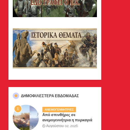
ΔΗΜΟΦΙΛΈΣΤΕΡΑ ΕΒΔΟΜΆΔΑΣ
ΑΝΕΜΟΓΕΝΝΗΤΡΙΕΣ
Από σπινθήρες σε
ανεμογεννήτρια η πυρκαγιά
σε Βοιωτία-Αττική .Δύο
Αυγούστου 02, 2026