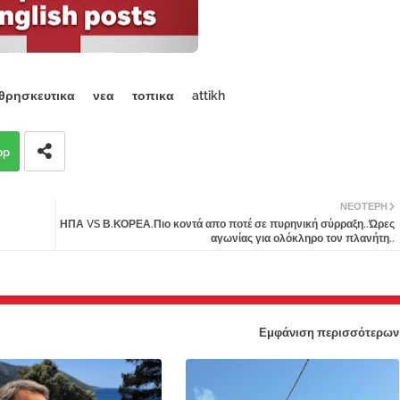
θρησκευτικα
νεα
τοπικα
attikh
pp
ΝΕΌΤΕΡΗ
ΗΠΑ VS Β.ΚΟΡΕΑ.Πιο κοντά απο ποτέ σε πυρηνική σύρραξη..Ώρες
αγωνίας για ολόκληρο τον πλανήτη..
Εμφάνιση περισσότερων