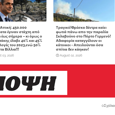
 Αττική: 450.000
Τραγικό!Φρέσκα δέντρα καίει
ατα έγιναν στάχτη από
φωτιά πάνω απο την παραλία
9 έως σήμερα – κι όμως ο
Σκλαβούνο στο Πόρτο Γερμενό!
άκης έλαβε 40% και 45%
Αδιαφορία καταγγέλουν οι
κλογές του 2023,ενώ 50%
κάτοικοι - Απειλούνται όσα
α Βίλλια!!!
σπίτια δεν κάηκαν!
t 03, 2026
August 02, 2026
0Σχόλια