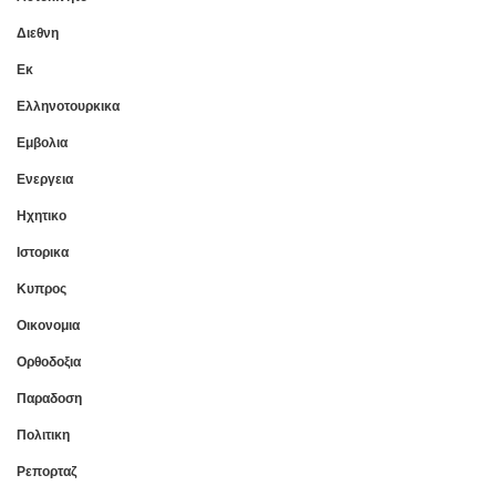
Διεθνη
Εκ
Ελληνοτουρκικα
Εμβολια
Ενεργεια
Ηχητικο
Ιστορικα
Κυπρος
Οικονομια
Ορθοδοξια
Παραδοση
Πολιτικη
Ρεπορταζ