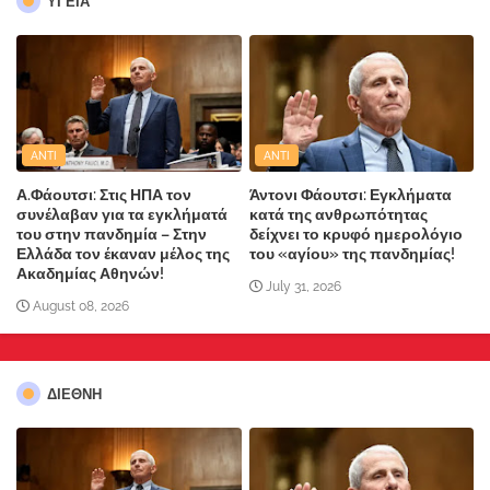
ΥΓΕΙΑ
ANTI
ANTI
Α.Φάουτσι: Στις ΗΠΑ τον
Άντονι Φάουτσι: Εγκλήματα
συνέλαβαν για τα εγκλήματά
κατά της ανθρωπότητας
του στην πανδημία – Στην
δείχνει το κρυφό ημερολόγιο
Ελλάδα τον έκαναν μέλος της
του «αγίου» της πανδημίας!
Ακαδημίας Αθηνών!
July 31, 2026
August 08, 2026
ΔΙΕΘΝΗ