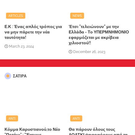
ARTICLES
NEWS
Ε.Κ : Ένας απλός τρόπος για
Έτσι "τελειώνουν" με την
να μην πάρετε την νέα
Ελλάδα - Το ΥΠΕΡΜΝΗΜΟΝΙΟ
ταυτότητα!
εφαρμόζεται με ακρίβεια
χιλιοστού!!
March 23, 2024
December 26, 2023
ΣΑΤΙΡΑ
ANTI
ANTI
Κόμμα Καρυστιανού,το Νέο
Θα πάρουν όλους τους
"Ποτάμι" : "Έχουμε
ΛΟΑΤΚΙ ψηφοφόρους από τη