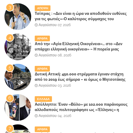
ΑΠΟΨΗ
Τσίπρας : «Δεν είναι η ώρα να αποδοθούν ευθύνες
για τις φωτιές»-Ο καλύτερος σύμμαχος του
Μητσοτάκη
Αυγούστου 07, 2026
ΑΡΘΡΑ
Από την «Αγία Ελληνική Οικογένεια»… στο «Δεν
υπάρχει ελληνική οικογένεια» – Η πορεία μιας
κοινωνίας που κινδυνεύει να ξεχάσει ποια είναι
Αυγούστου 08, 2026
ΑΡΘΡΑ
Δυτική Αττική: 450.000 στρέμματα έγιναν στάχτη
από το 2019 έως σήμερα – κι όμως ο Μητσοτάκης
έλαβε 40% και 45% στις εκλογές του 2023,ενώ 50%
Αυγούστου 03, 2026
πήρε στα Βίλλια!!!
ΕΛΛΑΔΑ
Ασύλληπτο: Έναν «Βόλο» με 102.000 παράνομους
αλλοδαπούς πολιτογράφησε ως «Έλληνες» η
κυβέρνηση!
Αυγούστου 04, 2026
ΑΡΘΡΑ