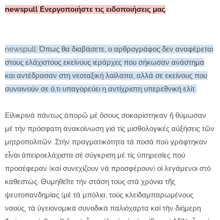
newspull Ενεργοποιήστε τις ειδοποιήσεις μας
newspull: Όπως θα διαβάσετε, ο αρθρογράφος δεν αναφέρεται
στους ελάχιστους εκείνους ιεράρχες που σήκωσαν ανάστημα
και αντέδρασαν στη νεοταξική λαίλαπα, αλλά σε εκείνους που
συναινούν σε ό,τι υπαγορεύει η αντίχριστη υπερεθνική ελίτ.
Εἰλικρινά πάντως ἀπορῶ μέ ὅσους σοκαρίστηκαν ἤ θύμωσαν
μέ τήν πρόσφατη ἀνακοίνωση γιά τίς μισθολογικές αὐξήσεις τῶν
μητροπολιτῶν. Στήν πραγματικότητα τά ποσά πού γράφτηκαν
εἶναι ἀπειροελάχιστα σέ σύγκριση μέ τίς ὑπηρεσίες πού
προσέφεραν (καί συνεχίζουν νά προσφέρουν) οἱ λεγάμενοι στό
καθεστώς.
Θυμηθεῖτε τήν στάση τους στά χρόνια τῆς
ψευτοπανδημίας (μέ τά μπόλια, τούς κλειδαμπαρωμένους
ναούς, τά ὑγειονομικά συνοδικά παλιόχαρτα καί τήν διήμερη