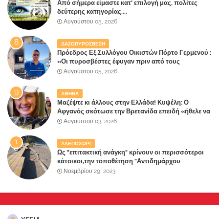
Από σήμερα είμαστε κατ' επιλογή μας, πολίτες
δεύτερης κατηγορίας....
Αυγούστου 05, 2026
ΔΑΣΟΠΥΡΟΣΒΕΣΗ
Πρόεδρος Εξ.Συλλόγου Οικιστών Πόρτο Γερμενού :
«Οι πυροσβέστες έφυγαν πριν από τους
κατοίκους»
Αυγούστου 05, 2026
ΑΘΗΝΑ
Μαζέψτε κι άλλους στην Ελλάδα! Κυψέλη: Ο
Αφγανός σκότωσε την Βρετανίδα επειδή «ήθελε να
κάνει τη σύντροφό του χριστιανή»
Αυγούστου 03, 2026
ΑΛΕΠΟΧΩΡΙ
Ως "επιτακτική ανάγκη" κρίνουν οι περισσότεροι
κάτοικοι,την τοποθέτηση "Αντιδημάρχου
Παραλιακής Ζώνης" στο Δήμο Μάνδρας-Ειδυλλίας!
Νοεμβρίου 29, 2023