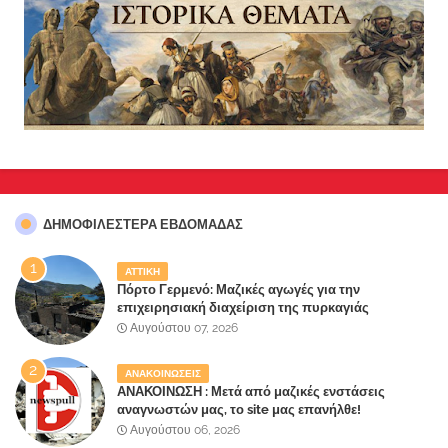
ΔΗΜΟΦΙΛΈΣΤΕΡΑ ΕΒΔΟΜΆΔΑΣ
ΑΤΤΙΚΗ
Πόρτο Γερμενό: Μαζικές αγωγές για την
επιχειρησιακή διαχείριση της πυρκαγιάς
ετοιμάζουν οι κάτοικοι!
Αυγούστου 07, 2026
ΑΝΑΚΟΙΝΩΣΕΙΣ
ΑΝΑΚΟΙΝΩΣΗ : Μετά από μαζικές ενστάσεις
αναγνωστών μας, το site μας επανήλθε!
Αυγούστου 06, 2026