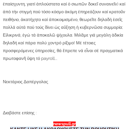
ἐπαίσχυντη, γιατί ἁπλούστατα καί ὁ σιωπῶν δοκεῖ συναινεῖν) καί
ἀπό τήν στιγμή πού τόσο κόσμο ἀκόμη ἐπηρεάζουν καί κρατοῦν
πειθήνιο, ἀκατήχητο καί ἀποκοιμισμένο, θεωρεῖτε δηλαδή ἐσεῖς
πολλά αὐτά πού τούς δίνει ὡς αὔξηση ἡ κυβερνῶσα συμμορία;
Εἰλικρινά, ἐγώ τά ἀποκαλῶ ψίχουλα. Μιλᾶμε γιά μεγάλη ἀδικία
δηλαδή καί πάρα πολύ χοντρό ρίξιμο! Μέ τέτοιες
προσφερόμενες ὑπηρεσίες, θά ἔπρεπε νά εἶναι σέ πραγματικά
πρωτοφανῆ ὕψη τό payroll...
Νεκτάριος Δαπέργολας
Διαβάστε επίσης :
newspull.gr