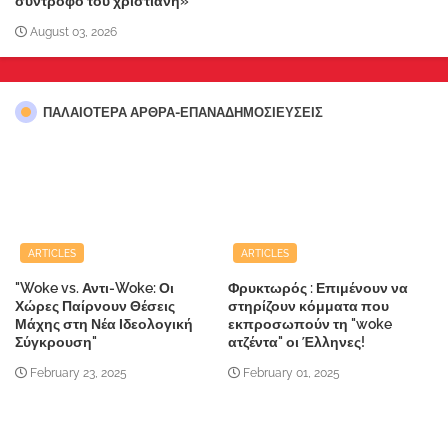
σύντροφό του χριστιανή»
August 03, 2026
ΠΑΛΑΙΟΤΕΡΑ ΑΡΘΡΑ-ΕΠΑΝΑΔΗΜΟΣΙΕΥΣΕΙΣ
ARTICLES
ARTICLES
"Woke vs. Αντι-Woke: Οι
Φρυκτωρός : Επιμένουν να
Χώρες Παίρνουν Θέσεις
στηρίζουν κόμματα που
Μάχης στη Νέα Ιδεολογική
εκπροσωπούν τη "woke
Σύγκρουση"
ατζέντα" οι Έλληνες!
February 23, 2025
February 01, 2025