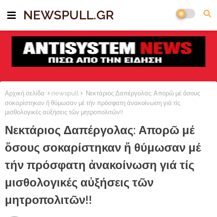
NEWSPULL.GR
Αρχική σελίδα
newspull
Νεκτάριος Δαπέργολας: Απορῶ μέ ὅσους
σοκαρίστηκαν ἤ θύμωσαν μέ τήν πρόσφατη ἀνακοίνωση γιά τίς
μισθολογικές αὐξήσεις τῶν μητροπολιτῶν!!
Νεκτάριος Δαπέργολας: Απορῶ μέ
ὅσους σοκαρίστηκαν ἤ θύμωσαν μέ
τήν πρόσφατη ἀνακοίνωση γιά τίς
μισθολογικές αὐξήσεις τῶν
μητροπολιτῶν!!