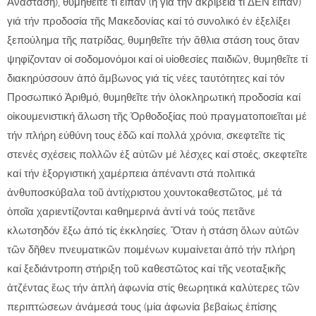
Ἀνάσταση), θυμηθεῖτε τί εἶπαν (ἤ γιά τήν ἀκρίβεια τί ΔΕΝ εἶπαν)
γιά τήν προδοσία τῆς Μακεδονίας καί τό συνολικό ἐν ἐξελίξει
ξεπούλημα τῆς πατρίδας, θυμηθεῖτε τήν ἄθλια στάση τους ὅταν
ψηφίζονταν οἱ σοδομονόμοι καί οἱ υἱοθεσίες παιδιῶν, θυμηθεῖτε τί
διακηρύσσουν ἀπό ἄμβωνος γιά τίς νέες ταυτότητες καί τόν
Προσωπικό Ἀριθμό, θυμηθεῖτε τήν ὁλοκληρωτική προδοσία καί
οἰκουμενιστική ἅλωση τῆς Ὀρθοδοξίας πού πραγματοποιεῖται μέ
τήν πλήρη εὐθύνη τους ἐδῶ καί πολλά χρόνια, σκεφτεῖτε τίς
στενές σχέσεις πολλῶν ἐξ αὐτῶν μέ λέσχες καί στοές, σκεφτεῖτε
καί τήν ἐξοργιστική χαμέρπεια ἀπέναντι στά πολιτικά
ἀνθυποσκύβαλα τοῦ ἀντίχριστου χουντοκαθεστῶτος, μέ τά
ὁποῖα χαριεντίζονται καθημερινά ἀντί νά τούς πετᾶνε
κλωτσηδόν ἔξω ἀπό τίς ἐκκλησίες. Ὅταν ἡ στάση ὅλων αὐτῶν
τῶν δῆθεν πνευματικῶν ποιμένων κυμαίνεται ἀπό τήν πλήρη
καί ξεδιάντροπη στήριξη τοῦ καθεστῶτος καί τῆς νεοταξικῆς
ἀτζέντας ἕως τήν ἁπλή ἀφωνία στίς θεωρητικά καλύτερες τῶν
περιπτώσεων ἀνάμεσά τους (μία ἀφωνία βεβαίως ἐπίσης