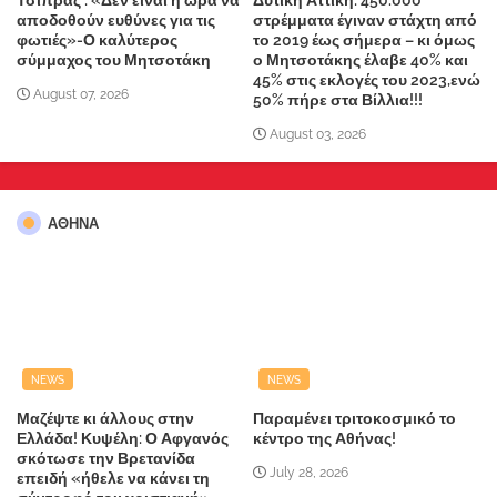
Τσίπρας : «Δεν είναι η ώρα να
Δυτική Αττική: 450.000
αποδοθούν ευθύνες για τις
στρέμματα έγιναν στάχτη από
φωτιές»-Ο καλύτερος
το 2019 έως σήμερα – κι όμως
σύμμαχος του Μητσοτάκη
ο Μητσοτάκης έλαβε 40% και
45% στις εκλογές του 2023,ενώ
August 07, 2026
50% πήρε στα Βίλλια!!!
August 03, 2026
ΑΘΗΝΑ
NEWS
NEWS
Μαζέψτε κι άλλους στην
Παραμένει τριτοκοσμικό το
Ελλάδα! Κυψέλη: Ο Αφγανός
κέντρο της Αθήνας!
σκότωσε την Βρετανίδα
July 28, 2026
επειδή «ήθελε να κάνει τη