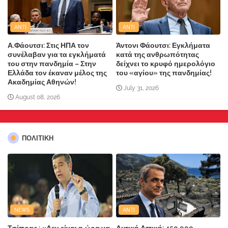
ANTI
ANTI
Α.Φάουτσι: Στις ΗΠΑ τον
Άντονι Φάουτσι: Εγκλήματα
συνέλαβαν για τα εγκλήματά
κατά της ανθρωπότητας
του στην πανδημία – Στην
δείχνει το κρυφό ημερολόγιο
Ελλάδα τον έκαναν μέλος της
του «αγίου» της πανδημίας!
Ακαδημίας Αθηνών!
July 31, 2026
August 08, 2026
ΠΟΛΙΤΙΚΗ
NEWS
ANTI