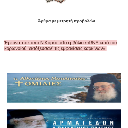
Άρθρα με μετρητή προβολών
Έρευνα-σοκ από Ν.Κορέα: «Τα εμβόλια mRNA κατά του
κορωνοϊού “εκτόξευσαν” τις εμφανίσεις καρκίνων»!