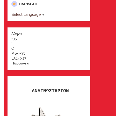
TRANSLATE
Select Language
▼
Αθήνα
+
35
°
C
Μεγ.:
+
35
Ελάχ.:
+
27
Ηλιοφάνεια
ΑΝΑΓΝΩΣΤΗΡΙΟΝ