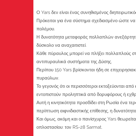
Ο Yars δεν είναι ένας συνηθισμένος διηπειρωτικό
Πρόκειται για ένα σύστημα σχεδιασμένο ώστε να
πολέμου.
Η δυνατότητα μεταφοράς πολλαπλών ανεξάρτητα
δύσκολο να αναχαιτιστεί.
Κάθε πύραυλος μπορεί να πλήξει πολλαπλούς στ
αντιπυραυλικά συστήματα της Δύσης.
Περίπου 150 Yars βρίσκονται ήδη σε επιχειρησια
πυραύλων.
Το γεγονός ότι οι περισσότεροι εκτοξεύονται από
εντοπιστούν προληπτικά από δορυφόρους ή εχθρ
Αυτή η κινητικότητα προσδίδει στη Ρωσία ένα τερ
περίπτωση αιφνιδιαστικής επίθεσης, η δυνατότητ
Και όμως, ακόμη και ο πανίσχυρος Yars θεωρείτ
οπλοστασίου: τον RS-28 Sarmat.