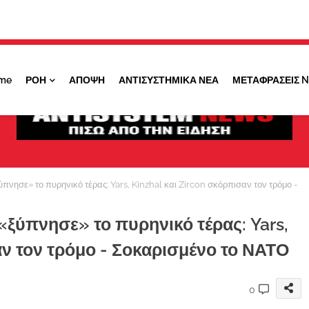
Κάντε ''ΚΛΙΚ'' πάνω στο ΝΑΙ ώστε να
λαμβάνετε ειδοποιήσεις για σημαντικά θέματά
μας
me
ΡΟΗ
ΑΠΟΨΗ
ΑΝΤΙΣΥΣΤΗΜΙΚΑ ΝΕΑ
ΜΕΤΑΦΡΑΣΕΙΣ 
ΟΧΙ ΤΩΡΑ
ΝΑΙ
νησε» το πυρηνικό τέρας: Yars, Kinzhal και Zircon σκόρπισαν τον τρόμο -
«ξύπνησε» το πυρηνικό τέρας: Yars,
αν τον τρόμο - Σοκαρισμένο το ΝΑΤΟ
0