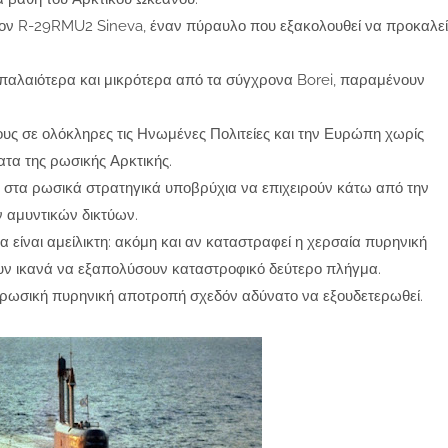
 τον R-29RMU2 Sineva, έναν πύραυλο που εξακολουθεί να προκαλεί
ι παλαιότερα και μικρότερα από τα σύγχρονα Borei, παραμένουν
χους σε ολόκληρες τις Ηνωμένες Πολιτείες και την Ευρώπη χωρίς
ατα της ρωσικής Αρκτικής.
ει στα ρωσικά στρατηγικά υποβρύχια να επιχειρούν κάτω από την
 αμυντικών δικτύων.
 είναι αμείλικτη: ακόμη και αν καταστραφεί η χερσαία πυρηνική
υν ικανά να εξαπολύσουν καταστροφικό δεύτερο πλήγμα.
η ρωσική πυρηνική αποτροπή σχεδόν αδύνατο να εξουδετερωθεί.