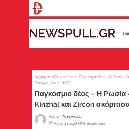
NEWSPULL.GR
Ho
Αρχική σελίδα
articles
Παγκόσμιο δέος – Η Ρωσία «ξύπ
Σοκαρισμένο το ΝΑΤΟ
Παγκόσμιο δέος – Η Ρωσία 
Kinzhal και Zircon σκόρπισ
Author -
newspull
Μαΐου 23, 2026
6 minute read