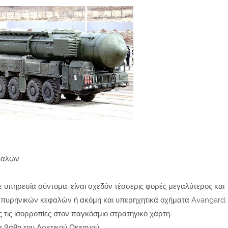
εφαλών
 υπηρεσία σύντομα, είναι σχεδόν τέσσερις φορές μεγαλύτερος και
θμό πυρηνικών κεφαλών ή ακόμη και υπερηχητικά οχήματα Avangard.
τις ισορροπίες στον παγκόσμιο στρατηγικό χάρτη.
α βάθη του Αρκτικού Ωκεανού.