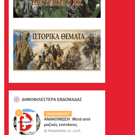
ΔΗΜΟΦΙΛΈΣΤΕΡΑ ΕΒΔΟΜΆΔΑΣ
ΑΝΑΚΟΙΝΩΣΕΙΣ
ΑΝΑΚΟΙΝΩΣΗ : Μετά από
μαζικές ενστάσεις
αναγνωστών μας, το site μας
Αυγούστου 07, 2026