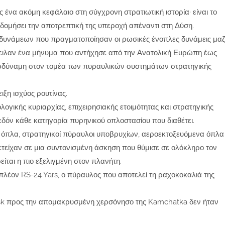
 ένα ακόμη κεφάλαιο στη σύγχρονη στρατιωτική ιστορία· είναι το
κοδομήσει την αποτρεπτική της υπεροχή απέναντι στη Δύση.
 δυνάμεων που πραγματοποίησαν οι ρωσικές ένοπλες δυνάμεις μαζ
στειλαν ένα μήνυμα που αντήχησε από την Ανατολική Ευρώπη έως
ερδύναμη στον τομέα των πυραυλικών συστημάτων στρατηγικής
ιξη ισχύος ρουτίνας.
ολογικής κυριαρχίας, επιχειρησιακής ετοιμότητας και στρατηγικής
εδόν κάθε κατηγορία πυρηνικού οπλοστασίου που διαθέτει.
κά όπλα, στρατηγικοί πύραυλοι υποβρυχίων, αεροεκτοξευόμενα όπλα
ετείχαν σε μια συντονισμένη άσκηση που θύμισε σε ολόκληρο τον
ίται η πιο εξελιγμένη στον πλανήτη.
 πλέον RS-24 Yars, ο πύραυλος που αποτελεί τη ραχοκοκαλιά της
tsk προς την απομακρυσμένη χερσόνησο της Kamchatka δεν ήταν