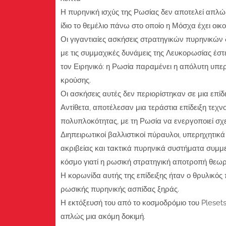
Η πυρηνική ισχύς της Ρωσίας δεν αποτελεί απλώς
ίδιο το θεμέλιο πάνω στο οποίο η Μόσχα έχει οι
Οι γιγαντιαίες ασκήσεις στρατηγικών πυρηνικών
με τις συμμαχικές δυνάμεις της Λευκορωσίας έ
τον Ειρηνικό: η Ρωσία παραμένει η απόλυτη υπ
κρούσης.
Οι ασκήσεις αυτές δεν περιορίστηκαν σε μια επίδε
Αντίθετα, αποτέλεσαν μια τεράστια επίδειξη τεχν
πολυπλοκότητας, με τη Ρωσία να ενεργοποιεί σχ
Διηπειρωτικοί βαλλιστικοί πύραυλοι, υπερηχητι
ακριβείας και τακτικά πυρηνικά συστήματα συμμ
κόσμο γιατί η ρωσική στρατηγική αποτροπή θεωρε
Η κορωνίδα αυτής της επίδειξης ήταν ο θρυλικός
ρωσικής πυρηνικής ασπίδας ξηράς.
Η εκτόξευσή του από το κοσμοδρόμιο του Plese
απλώς μια ακόμη δοκιμή.