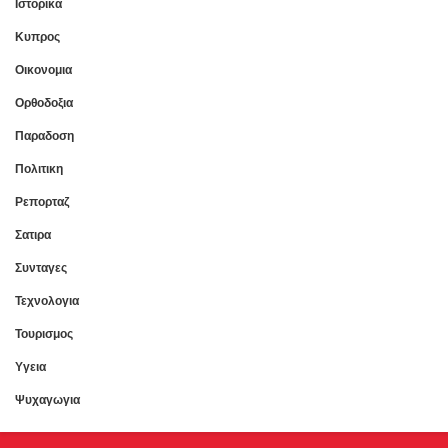
Ιστορικα
Κυπρος
Οικονομια
Ορθοδοξια
Παραδοση
Πολιτικη
Ρεπορταζ
Σατιρα
Συνταγες
Τεχνολογια
Τουρισμος
Υγεια
Ψυχαγωγια