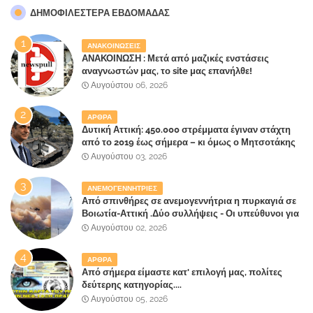
ΔΗΜΟΦΙΛΈΣΤΕΡΑ ΕΒΔΟΜΆΔΑΣ
ΑΝΑΚΟΙΝΩΣΕΙΣ
ΑΝΑΚΟΙΝΩΣΗ : Μετά από μαζικές ενστάσεις
αναγνωστών μας, το site μας επανήλθε!
Αυγούστου 06, 2026
ΑΡΘΡΑ
Δυτική Αττική: 450.000 στρέμματα έγιναν στάχτη
από το 2019 έως σήμερα – κι όμως ο Μητσοτάκης
έλαβε 40% και 45% στις εκλογές του 2023,ενώ 50%
Αυγούστου 03, 2026
πήρε στα Βίλλια!!!
ΑΝΕΜΟΓΕΝΝΗΤΡΙΕΣ
Από σπινθήρες σε ανεμογεννήτρια η πυρκαγιά σε
Βοιωτία-Αττική .Δύο συλλήψεις - Οι υπεύθυνοι για
την λάθος διαχείριση της κατάσβεσης θα
Αυγούστου 02, 2026
"πληρώσουν";
ΑΡΘΡΑ
Από σήμερα είμαστε κατ' επιλογή μας, πολίτες
δεύτερης κατηγορίας....
Αυγούστου 05, 2026