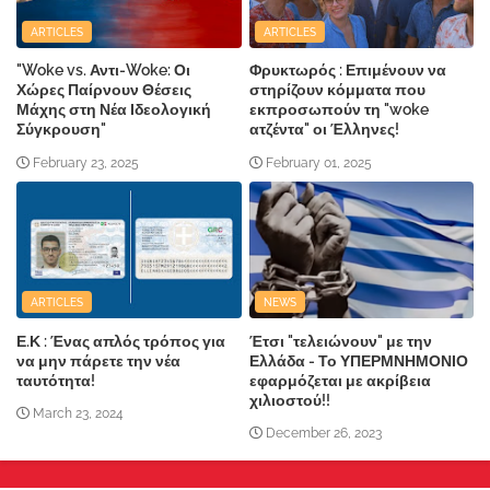
ARTICLES
ARTICLES
"Woke vs. Αντι-Woke: Οι
Φρυκτωρός : Επιμένουν να
Χώρες Παίρνουν Θέσεις
στηρίζουν κόμματα που
Μάχης στη Νέα Ιδεολογική
εκπροσωπούν τη "woke
Σύγκρουση"
ατζέντα" οι Έλληνες!
February 23, 2025
February 01, 2025
ARTICLES
NEWS
Ε.Κ : Ένας απλός τρόπος για
Έτσι "τελειώνουν" με την
να μην πάρετε την νέα
Ελλάδα - Το ΥΠΕΡΜΝΗΜΟΝΙΟ
ταυτότητα!
εφαρμόζεται με ακρίβεια
χιλιοστού!!
March 23, 2024
December 26, 2023