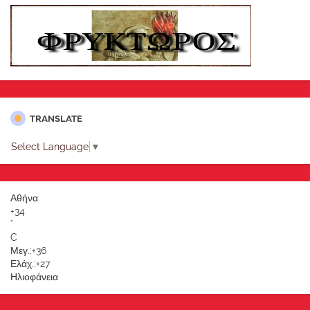
TRANSLATE
Select Language
▼
Αθήνα
+
34
°
C
Μεγ.:
+
36
Ελάχ.:
+
27
Ηλιοφάνεια