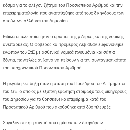
κόσμο για το φλέγον ζήτημα του Προσωπικού Αριθμού και την
επιχειρηματολογία που αναπτύχθηκε από τους δικηγόρους των
αιτούντων αλλά και του Δημοσίου.
Ειδικά οι τελευταίοι ήταν ο ορισμός της μιζέριας και της νομικής
ανεπάρκειας. Ο φοβερός και τρομερός Λεβιάθαν εμφανίσθηκε
ενώπιον του ΣτΕ με ασθενικά νομικά πνευμόνια και σάπια
δόντια, παντελώς ανίκανα να πείσουν για την συνταγματικότητα
του υποχρεωτικού Προσωπικού Αριθμού.
Η μεγάλη έκπληξη ήταν η στάση του Προέδρου του Δ' Τμήματος
του ΣτΕ, ο οποίος με έξυπνη ερώτηση στρίμωξε τους δικηγόρους
του Δημοσίου για το θρησκευτικό επιχείρημα κατά του
Προσωπικού Αριθμού που ακούσθηκε από δύο πλευρές.
Συγκλονιστική η στιγμή που η μία εκ των δικηγόρων