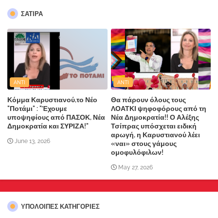
ΣΑΤΙΡΑ
ANTI
ANTI
Κόμμα Καρυστιανού,το Νέο
Θα πάρουν όλους τους
"Ποτάμι" : "Έχουμε
ΛΟΑΤΚΙ ψηφοφόρους από τη
υποψηφίους από ΠΑΣΟΚ, Νέα
Νέα Δημοκρατία!! Ο Αλέξης
Δημοκρατία και ΣΥΡΙΖΑ!"
Τσίπρας υπόσχεται ειδική
αρωγή, η Καρυστιανού λέει
June 13, 2026
«ναι» στους γάμους
ομοφυλόφιλων!
May 27, 2026
ΥΠΌΛΟΙΠΕΣ ΚΑΤΗΓΟΡΊΕΣ