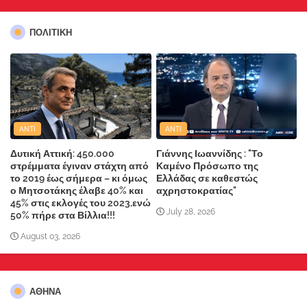
ΠΟΛΙΤΙΚΗ
ANTI
ANTI
Δυτική Αττική: 450.000
Γιάννης Ιωαννίδης : "Το
στρέμματα έγιναν στάχτη από
Καμένο Πρόσωπο της
το 2019 έως σήμερα – κι όμως
Ελλάδας σε καθεστώς
ο Μητσοτάκης έλαβε 40% και
αχρηστοκρατίας"
45% στις εκλογές του 2023,ενώ
July 28, 2026
50% πήρε στα Βίλλια!!!
August 03, 2026
ΑΘΗΝΑ