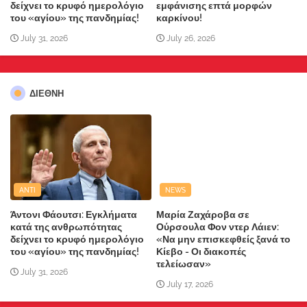
δείχνει το κρυφό ημερολόγιο
εμφάνισης επτά μορφών
του «αγίου» της πανδημίας!
καρκίνου!
July 31, 2026
July 26, 2026
ΔΙΕΘΝΗ
ANTI
NEWS
Άντονι Φάουτσι: Εγκλήματα
Μαρία Ζαχάροβα σε
κατά της ανθρωπότητας
Ούρσουλα Φον ντερ Λάιεν:
δείχνει το κρυφό ημερολόγιο
«Να μην επισκεφθείς ξανά το
του «αγίου» της πανδημίας!
Κίεβο - Οι διακοπές
τελείωσαν»
July 31, 2026
July 17, 2026