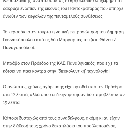
Θεσσαλονίκης, αναπτύσσοντας το θρησκευτικό επιχείρημά της,
δάκρυζε ενώπιον της εικόνας του Παντοκράτορος που υπήρχε
άνωθεν των κεφαλών της πενταμελούς συνθέσεως.
Το κερασάκι στην τούρτα η νομική εκπροσώπηση του Δημήτρη
Γιαννακόπουλου από τις δύο Μαργαρίτες του (κ.κ. Θάνου /
Παναγοπούλου).
Μπράβο στον Πρόεδρο της ΚΑΕ Παναθηναϊκός, που είχε τα
κότσια να πάει κόντρα στην "διευκολυντική" τεχνολογία!
Ο ανώτατος χρόνος αγόρευσης είχε ορισθεί από τον Πρόεδρο
στα 12 λεπτά, αλλά όπου οι δικηγόροι ήσαν δύο, προβλέπονταν
15 λεπτά.
Κάποιοι δυστυχώς από τους συναδέλφους, ακόμη κι αν είχαν
στην διάθεσή τους χρόνο δεκαπλάσιο του προβλεπομένου,