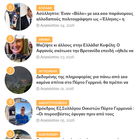
ΕΛΛΑΔΑ
Ασύλληπτο: Έναν «Βόλο» με 102.000 παράνομους
αλλοδαπούς πολιτογράφησε ως «Έλληνες» η
κυβέρνηση!
Αυγούστου 04, 2026
ΑΘΗΝΑ
Μαζέψτε κι άλλους στην Ελλάδα! Κυψέλη: Ο
Αφγανός σκότωσε την Βρετανίδα επειδή «ήθελε να
κάνει τη σύντροφό του χριστιανή»
Αυγούστου 03, 2026
ΑΙΓΟΣΘΕΝΑ
Δεδομένης της πληροφορίας για πάνω από 100
καμένα σπίτια στο Πόρτο Γερμενό, θα πρέπει να
αναζητηθούν ευθύνες για την ολοσχερή
Αυγούστου 01, 2026
καταστροφή του τελευταίου πνεύμονα, του
επίγειου παραδείσου της Αττικής
ΔΑΣΟΠΥΡΟΣΒΕΣΗ
Πρόεδρος Εξ.Συλλόγου Οικιστών Πόρτο Γερμενού :
«Οι πυροσβέστες έφυγαν πριν από τους
κατοίκους»
Αυγούστου 05, 2026
ΑΛΕΠΟΧΩΡΙ