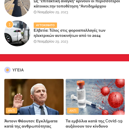
Ως "επιτακτική ανάγκη" κρίνουν οι περισσότεροι
κάτοικοι,την τοποθέτηση "Αντιδημάρχου
Παραλιακής Ζώνης" στο Δήμο Μάνδρας-Ειδυλλίας!
Νοεμβρίου 29, 2023
ΑΥΤΟΚΙΝΗΤΟ
Ελβετία: Τέλος στις φοροαπαλλαγές των
ηλεκτρικών αυτοκινήτων από το 2024
Νοεμβρίου 29, 2023
ΥΓΕΙΑ
ANTI
ANTI
Άντονι Φάουτσι: Εγκλήματα
Τα εμβόλια κατά της Covid-19
κατά της ανθρωπότητας
αυξάνουν τον κίνδυνο