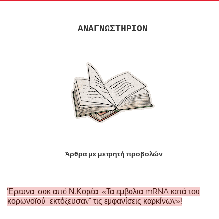
ΑΝΑΓΝΩΣΤΗΡΙΟΝ
Άρθρα με μετρητή προβολών
Έρευνα-σοκ από Ν.Κορέα: «Τα εμβόλια mRNA κατά του
κορωνοϊού “εκτόξευσαν” τις εμφανίσεις καρκίνων»!