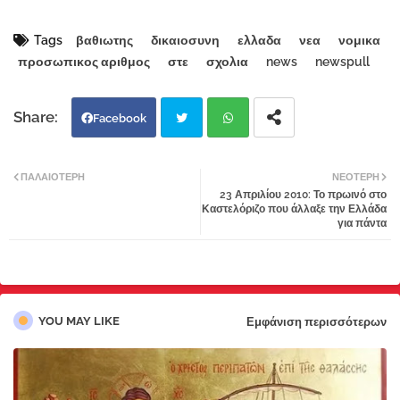
Tags
βαθιωτης
δικαιοσυνη
ελλαδα
νεα
νομικα
προσωπικος αριθμος
στε
σχολια
news
newspull
Facebook
Twi
Wh
ΠΑΛΑΙΌΤΕΡΗ
ΝΕΌΤΕΡΗ
23 Απριλίου 2010: Το πρωινό στο
tter
atsa
Καστελόριζο που άλλαξε την Ελλάδα
για πάντα
pp
YOU MAY LIKE
Εμφάνιση περισσότερων