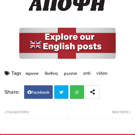
Tags
αμυνα
διεθνη
ρωσια
anti
video
Facebook
Twi
Wh
ΠΑΛΑΙΌΤΕΡΗ
ΝΕΌΤΕΡΗ
tter
atsa
pp