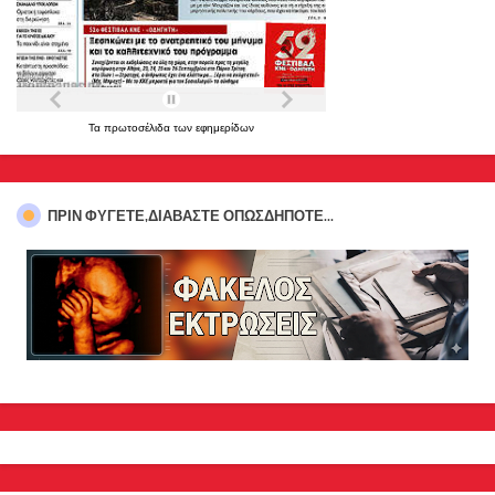
Τα
πρωτοσέλιδα
των
εφημερίδων
ΠΡΊΝ ΦΎΓΕΤΕ,ΔΙΑΒΆΣΤΕ ΟΠΩΣΔΉΠΟΤΕ...