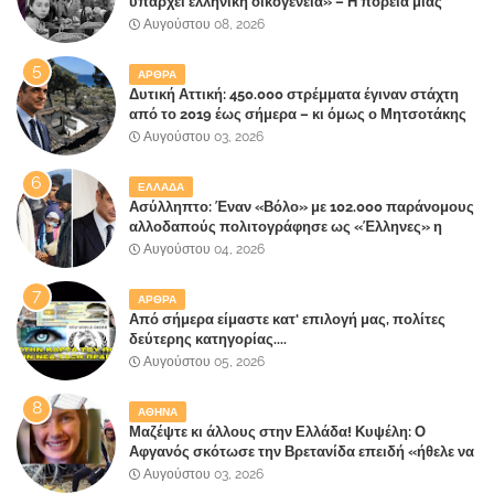
υπάρχει ελληνική οικογένεια» – Η πορεία μιας
κοινωνίας που κινδυνεύει να ξεχάσει ποια είναι
Αυγούστου 08, 2026
ΑΡΘΡΑ
Δυτική Αττική: 450.000 στρέμματα έγιναν στάχτη
από το 2019 έως σήμερα – κι όμως ο Μητσοτάκης
έλαβε 40% και 45% στις εκλογές του 2023,ενώ 50%
Αυγούστου 03, 2026
πήρε στα Βίλλια!!!
ΕΛΛΑΔΑ
Ασύλληπτο: Έναν «Βόλο» με 102.000 παράνομους
αλλοδαπούς πολιτογράφησε ως «Έλληνες» η
κυβέρνηση!
Αυγούστου 04, 2026
ΑΡΘΡΑ
Από σήμερα είμαστε κατ' επιλογή μας, πολίτες
δεύτερης κατηγορίας....
Αυγούστου 05, 2026
ΑΘΗΝΑ
Μαζέψτε κι άλλους στην Ελλάδα! Κυψέλη: Ο
Αφγανός σκότωσε την Βρετανίδα επειδή «ήθελε να
κάνει τη σύντροφό του χριστιανή»
Αυγούστου 03, 2026