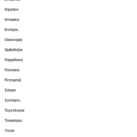
Ηχητικο
Ιστορικα
Κυπρος
Οικονομια
Ορθοδοξια
Παραδοση
Πολιτικη
Ρεπορταζ
Σατιρα
Συνταγες
Τεχνολογια
Τουρισμος
Υγεια