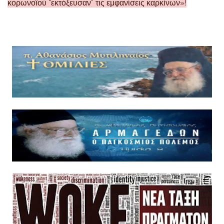
κορωνοϊού “εκτόξευσαν” τις εμφανίσεις καρκίνων»!