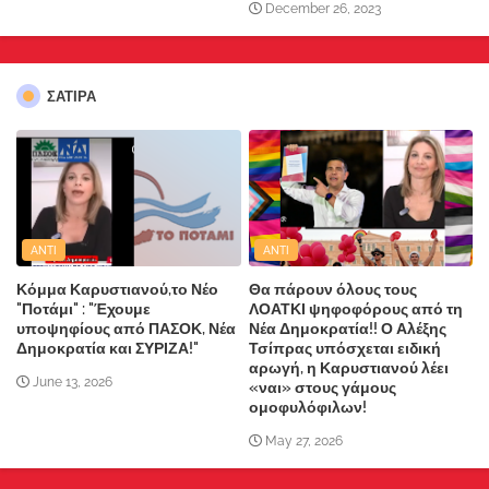
December 26, 2023
ΣΑΤΙΡΑ
ANTI
ANTI
Κόμμα Καρυστιανού,το Νέο
Θα πάρουν όλους τους
"Ποτάμι" : "Έχουμε
ΛΟΑΤΚΙ ψηφοφόρους από τη
υποψηφίους από ΠΑΣΟΚ, Νέα
Νέα Δημοκρατία!! Ο Αλέξης
Δημοκρατία και ΣΥΡΙΖΑ!"
Τσίπρας υπόσχεται ειδική
αρωγή, η Καρυστιανού λέει
June 13, 2026
«ναι» στους γάμους
ομοφυλόφιλων!
May 27, 2026