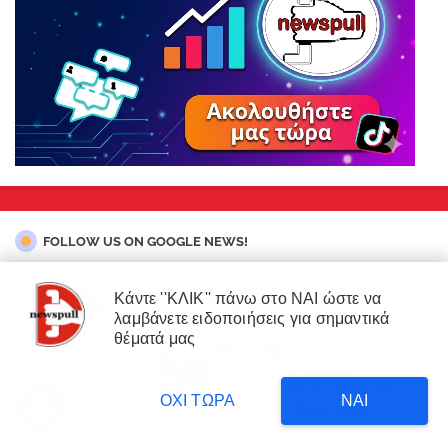
FOLLOW US ON GOOGLE NEWS!
Κάντε ''ΚΛΙΚ'' πάνω στο ΝΑΙ ώστε να
λαμβάνετε ειδοποιήσεις για σημαντικά
×
θέματά μας
Our website uses cookies to enhance your experience.
Learn
ΔΙΑΒΑΣΤΕ
More
Δυτική Αττική: 450.000
3
στρέμματα έγιναν στάχτη επι
ΟΧΙ ΤΩΡΑ
ΝΑΙ
κυβέρνησης Μητσοτάκη!
Accept !
ΑΚΟΛΟYΘΗΣΤΕ ΜΑΣ ΚΑΙ ΣΤΟ GOOGLE NEWS!