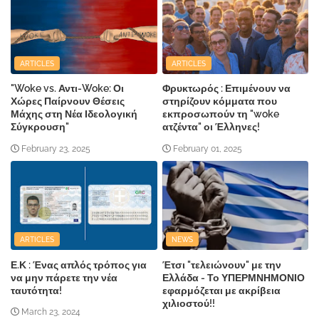
ARTICLES
ARTICLES
"Woke vs. Αντι-Woke: Οι
Φρυκτωρός : Επιμένουν να
Χώρες Παίρνουν Θέσεις
στηρίζουν κόμματα που
Μάχης στη Νέα Ιδεολογική
εκπροσωπούν τη "woke
Σύγκρουση"
ατζέντα" οι Έλληνες!
February 23, 2025
February 01, 2025
ARTICLES
NEWS
Ε.Κ : Ένας απλός τρόπος για
Έτσι "τελειώνουν" με την
να μην πάρετε την νέα
Ελλάδα - Το ΥΠΕΡΜΝΗΜΟΝΙΟ
ταυτότητα!
εφαρμόζεται με ακρίβεια
χιλιοστού!!
March 23, 2024