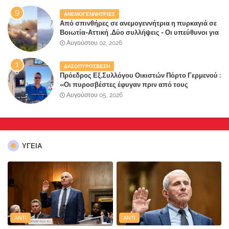
ΑΝΕΜΟΓΕΝΝΗΤΡΙΕΣ
Από σπινθήρες σε ανεμογεννήτρια η πυρκαγιά σε
Βοιωτία-Αττική .Δύο συλλήψεις - Οι υπεύθυνοι για
την λάθος διαχείριση της κατάσβεσης θα
Αυγούστου 02, 2026
"πληρώσουν";
ΔΑΣΟΠΥΡΟΣΒΕΣΗ
Πρόεδρος Εξ.Συλλόγου Οικιστών Πόρτο Γερμενού :
«Οι πυροσβέστες έφυγαν πριν από τους
κατοίκους»
Αυγούστου 05, 2026
ΥΓΕΙΑ
ANTI
ANTI