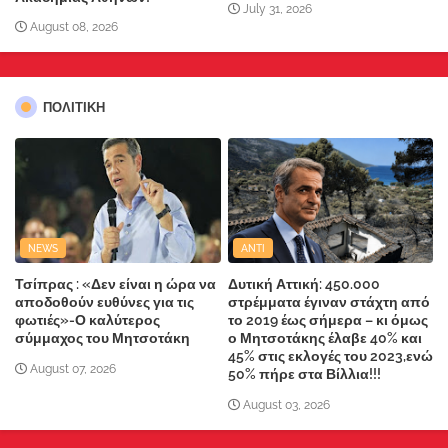
July 31, 2026
August 08, 2026
ΠΟΛΙΤΙΚΗ
NEWS
ANTI
Τσίπρας : «Δεν είναι η ώρα να
Δυτική Αττική: 450.000
αποδοθούν ευθύνες για τις
στρέμματα έγιναν στάχτη από
φωτιές»-Ο καλύτερος
το 2019 έως σήμερα – κι όμως
σύμμαχος του Μητσοτάκη
ο Μητσοτάκης έλαβε 40% και
45% στις εκλογές του 2023,ενώ
August 07, 2026
50% πήρε στα Βίλλια!!!
August 03, 2026