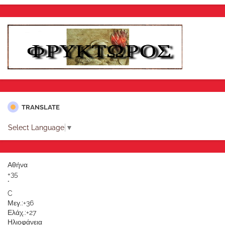
TRANSLATE
Select Language
▼
Αθήνα
+
35
°
C
Μεγ.:
+
36
Ελάχ.:
+
27
Ηλιοφάνεια