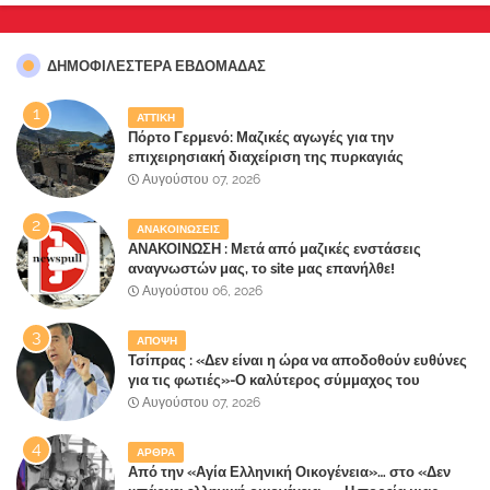
ΔΗΜΟΦΙΛΈΣΤΕΡΑ ΕΒΔΟΜΆΔΑΣ
ΑΤΤΙΚΗ
Πόρτο Γερμενό: Μαζικές αγωγές για την
επιχειρησιακή διαχείριση της πυρκαγιάς
ετοιμάζουν οι κάτοικοι!
Αυγούστου 07, 2026
ΑΝΑΚΟΙΝΩΣΕΙΣ
ΑΝΑΚΟΙΝΩΣΗ : Μετά από μαζικές ενστάσεις
αναγνωστών μας, το site μας επανήλθε!
Αυγούστου 06, 2026
ΑΠΟΨΗ
Τσίπρας : «Δεν είναι η ώρα να αποδοθούν ευθύνες
για τις φωτιές»-Ο καλύτερος σύμμαχος του
Μητσοτάκη
Αυγούστου 07, 2026
ΑΡΘΡΑ
Από την «Αγία Ελληνική Οικογένεια»… στο «Δεν