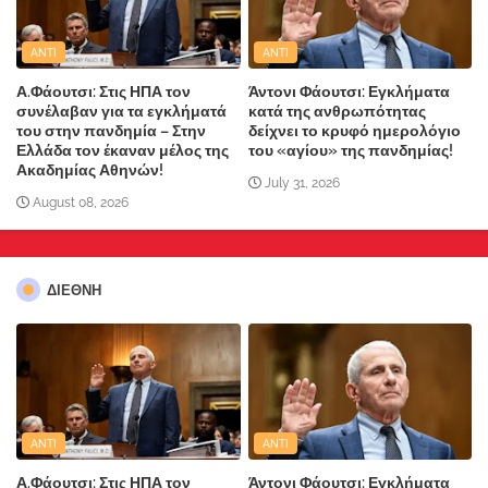
ANTI
ANTI
Α.Φάουτσι: Στις ΗΠΑ τον
Άντονι Φάουτσι: Εγκλήματα
συνέλαβαν για τα εγκλήματά
κατά της ανθρωπότητας
του στην πανδημία – Στην
δείχνει το κρυφό ημερολόγιο
Ελλάδα τον έκαναν μέλος της
του «αγίου» της πανδημίας!
Ακαδημίας Αθηνών!
July 31, 2026
August 08, 2026
ΔΙΕΘΝΗ
ANTI
ANTI
Α.Φάουτσι: Στις ΗΠΑ τον
Άντονι Φάουτσι: Εγκλήματα