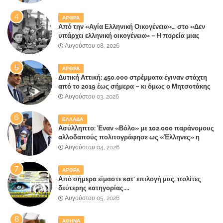
ΑΡΘΡΑ
Από την «Αγία Ελληνική Οικογένεια»… στο «Δεν
υπάρχει ελληνική οικογένεια» – Η πορεία μιας
κοινωνίας που κινδυνεύει να ξεχάσει ποια είναι
Αυγούστου 08, 2026
ΑΡΘΡΑ
Δυτική Αττική: 450.000 στρέμματα έγιναν στάχτη
από το 2019 έως σήμερα – κι όμως ο Μητσοτάκης
έλαβε 40% και 45% στις εκλογές του 2023,ενώ 50%
Αυγούστου 03, 2026
πήρε στα Βίλλια!!!
ΕΛΛΑΔΑ
Ασύλληπτο: Έναν «Βόλο» με 102.000 παράνομους
αλλοδαπούς πολιτογράφησε ως «Έλληνες» η
κυβέρνηση!
Αυγούστου 04, 2026
ΑΡΘΡΑ
Από σήμερα είμαστε κατ' επιλογή μας, πολίτες
δεύτερης κατηγορίας....
Αυγούστου 05, 2026
ΑΘΗΝΑ