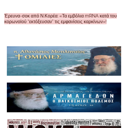
Έρευνα-σοκ από Ν.Κορέα: «Τα εμβόλια mRNA κατά του
κορωνοϊού “εκτόξευσαν” τις εμφανίσεις καρκίνων»!