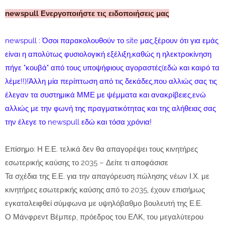
newspull Ενεργοποιήστε τις ειδοποιήσεις μας
newspull : Όσοι παρακολουθούν το site μας,ξέρουν ότι για εμάς
είναι η απολύτως φυσιολογική εξέλιξη,καθώς η ηλεκτροκίνηση
πήγε "κουβά" από τους υποψήφιους αγοραστές(εδώ και καιρό τα
λέμε!!)!Άλλη μία περίπτωση από τις δεκάδες,που αλλιώς σας τις
έλεγαν τα συστημικά ΜΜΕ με ψέμματα και ανακρίβειες,ενώ
αλλιώς με την φωνή της πραγματικότητας και της αλήθειας σας
την έλεγε το newspull εδώ και τόσα χρόνια!
Επίσημο: Η Ε.Ε. τελικά δεν θα απαγορέψει τους κινητήρες
εσωτερικής καύσης το 2035 – Δείτε τι αποφάσισε
Τα σχέδια της Ε.Ε. για την απαγόρευση πώλησης νέων Ι.Χ. με
κινητήρες εσωτερικής καύσης από το 2035, έχουν επισήμως
εγκαταλειφθεί σύμφωνα με υψηλόβαθμο βουλευτή της Ε.Ε.
Ο Μάνφρεντ Βέμπερ, πρόεδρος του ΕΛΚ, του μεγαλύτερου