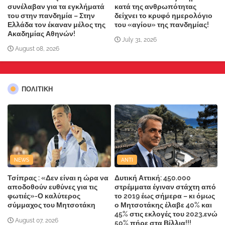
συνέλαβαν για τα εγκλήματά
κατά της ανθρωπότητας
του στην πανδημία – Στην
δείχνει το κρυφό ημερολόγιο
Ελλάδα τον έκαναν μέλος της
του «αγίου» της πανδημίας!
Ακαδημίας Αθηνών!
July 31, 2026
August 08, 2026
ΠΟΛΙΤΙΚΗ
NEWS
ANTI
Τσίπρας : «Δεν είναι η ώρα να
Δυτική Αττική: 450.000
αποδοθούν ευθύνες για τις
στρέμματα έγιναν στάχτη από
φωτιές»-Ο καλύτερος
το 2019 έως σήμερα – κι όμως
σύμμαχος του Μητσοτάκη
ο Μητσοτάκης έλαβε 40% και
45% στις εκλογές του 2023,ενώ
August 07, 2026
50% πήρε στα Βίλλια!!!