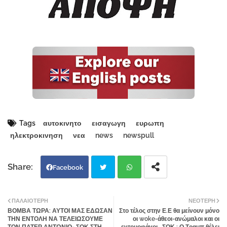
Tags
αυτοκινητο
εισαγωγη
ευρωπη
ηλεκτροκινηση
νεα
news
newspull
Facebook
Twi
Wh
ΠΑΛΑΙΌΤΕΡΗ
ΝΕΌΤΕΡΗ
ΒΟΜΒΑ ΤΩΡΑ: ΑΥΤΟΙ ΜΑΣ ΕΔΩΣΑΝ
Στο τέλος στην Ε.Ε θα μείνουν μόνο
tter
atsa
ΤΗΝ ΕΝΤΟΛΗ ΝΑ ΤΕΛΕΙΩΣΟΥΜΕ
οι woke-άθεοι-ανώμαλοι και οι