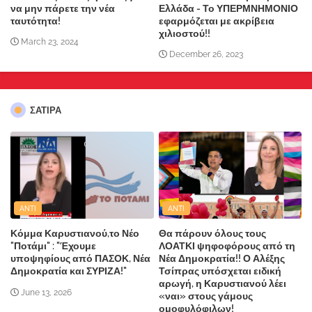
να μην πάρετε την νέα
Ελλάδα - Το ΥΠΕΡΜΝΗΜΟΝΙΟ
ταυτότητα!
εφαρμόζεται με ακρίβεια
χιλιοστού!!
March 23, 2024
December 26, 2023
ΣΑΤΙΡΑ
ANTI
ANTI
Κόμμα Καρυστιανού,το Νέο
Θα πάρουν όλους τους
"Ποτάμι" : "Έχουμε
ΛΟΑΤΚΙ ψηφοφόρους από τη
υποψηφίους από ΠΑΣΟΚ, Νέα
Νέα Δημοκρατία!! Ο Αλέξης
Δημοκρατία και ΣΥΡΙΖΑ!"
Τσίπρας υπόσχεται ειδική
αρωγή, η Καρυστιανού λέει
June 13, 2026
«ναι» στους γάμους
ομοφυλόφιλων!