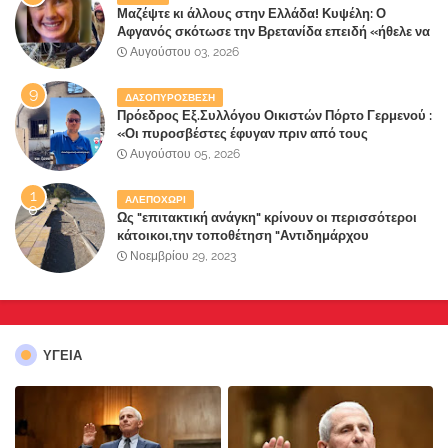
Μαζέψτε κι άλλους στην Ελλάδα! Κυψέλη: Ο
Αφγανός σκότωσε την Βρετανίδα επειδή «ήθελε να
κάνει τη σύντροφό του χριστιανή»
Αυγούστου 03, 2026
ΔΑΣΟΠΥΡΟΣΒΕΣΗ
Πρόεδρος Εξ.Συλλόγου Οικιστών Πόρτο Γερμενού :
«Οι πυροσβέστες έφυγαν πριν από τους
κατοίκους»
Αυγούστου 05, 2026
ΑΛΕΠΟΧΩΡΙ
Ως "επιτακτική ανάγκη" κρίνουν οι περισσότεροι
κάτοικοι,την τοποθέτηση "Αντιδημάρχου
Παραλιακής Ζώνης" στο Δήμο Μάνδρας-Ειδυλλίας!
Νοεμβρίου 29, 2023
ΥΓΕΙΑ