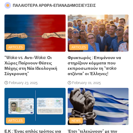
ΠΑΛΑΙΟΤΕΡΑ ΑΡΘΡΑ-ΕΠΑΝΑΔΗΜΟΣΙΕΥΣΕΙΣ
ARTICLES
ARTICLES
"Woke vs. Αντι-Woke: Οι
Φρυκτωρός : Επιμένουν να
Χώρες Παίρνουν Θέσεις
στηρίζουν κόμματα που
Μάχης στη Νέα Ιδεολογική
εκπροσωπούν τη "woke
Σύγκρουση"
ατζέντα" οι Έλληνες!
February 23, 2025
February 01, 2025
ARTICLES
NEWS
Ε.Κ : Ένας απλός τρόπος για
Έτσι "τελειώνουν" με την