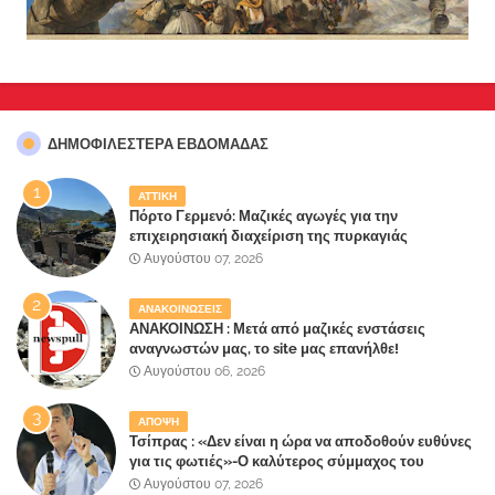
ΔΗΜΟΦΙΛΈΣΤΕΡΑ ΕΒΔΟΜΆΔΑΣ
ΑΤΤΙΚΗ
Πόρτο Γερμενό: Μαζικές αγωγές για την
επιχειρησιακή διαχείριση της πυρκαγιάς
ετοιμάζουν οι κάτοικοι!
Αυγούστου 07, 2026
ΑΝΑΚΟΙΝΩΣΕΙΣ
ΑΝΑΚΟΙΝΩΣΗ : Μετά από μαζικές ενστάσεις
αναγνωστών μας, το site μας επανήλθε!
Αυγούστου 06, 2026
ΑΠΟΨΗ
Τσίπρας : «Δεν είναι η ώρα να αποδοθούν ευθύνες
για τις φωτιές»-Ο καλύτερος σύμμαχος του
Μητσοτάκη
Αυγούστου 07, 2026