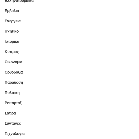
Ελληνοτουρκικα
Εμβολια
Ενεργεια
Ηχητικο
Ιστορικα
Κυπρος
Οικονομια
Ορθοδοξια
Παραδοση
Πολιτικη
Ρεπορταζ
Σατιρα
Συνταγες
Τεχνολογια