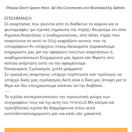
* Please Don't Spam Here. All the Comments are Reviewed by Admin.
ΕΠΙΣΗΜΑΝΣΗ
Οι αναρτήσεις που γίνονται από το διαδίκτυο τα κείμενα και οι
φωτογραφίες (με σχετική σημείωση της πηγής) θεωρούμε ότι είναι
δημόσια.Αναρτήσεις η αναδημοσιεύσεις, από άλλες πηγές που
αναρτώνται σε αυτό το blog εκφράζουν αυτούς που τις
υπογράφουν.Αν υπάρχουν πνευμ.δικαιώματα παρακαλούμε
ενημερώστε μας για την αφαίρεση τους(των αναρτήσεων ή
αναδημοσιεύσεων).Ενημερώστε μας άμεσα εάν θίγεστε απο
κάποια ανάρτηση ώστε να την αφαιρέσουμε.
Εισαγωγικός Σχολιασμός (μπλέ γράμματα)
Σε ορισμένες αναρτήσεις υπάρχει περίπτωση σαν πρόλογος να
υπάρχει δικός μας σχολιασμός.Αυτή είναι η δική μας άποψη για το
θέμα και δεν υποχρεώνουμε κανέναν να την διαβάσει...
---
Τα σχόλια αντιπροσωπεύουν την προσωπική γνώμη των
συγγραφέων τους και όχι αυτή του newspull.Μη κόσμια και
προσβλητικά σχόλια θα διαγράφονται όπου αυτά
εντοπίζονται(ενημερώστε μας και εσείς εάν χρειαστεί).