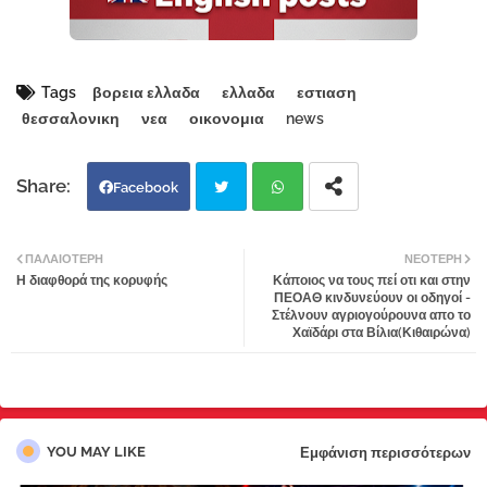
Tags
βορεια ελλαδα
ελλαδα
εστιαση
θεσσαλονικη
νεα
οικονομια
news
Facebook
Twi
Wh
ΠΑΛΑΙΌΤΕΡΗ
ΝΕΌΤΕΡΗ
Η διαφθορά της κορυφής
Κάποιος να τους πεί οτι και στην
tter
atsa
ΠΕΟΑΘ κινδυνεύουν οι οδηγοί -
Στέλνουν αγριογούρουνα απο το
Χαϊδάρι στα Βίλια(Κιθαιρώνα)
pp
YOU MAY LIKE
Εμφάνιση περισσότερων