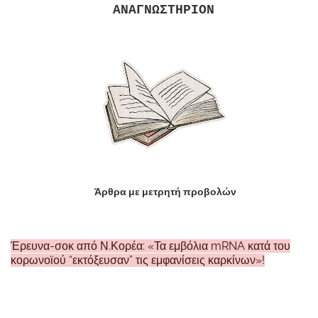
ΑΝΑΓΝΩΣΤΗΡΙΟΝ
Άρθρα με μετρητή προβολών
Έρευνα-σοκ από Ν.Κορέα: «Τα εμβόλια mRNA κατά του
κορωνοϊού “εκτόξευσαν” τις εμφανίσεις καρκίνων»!