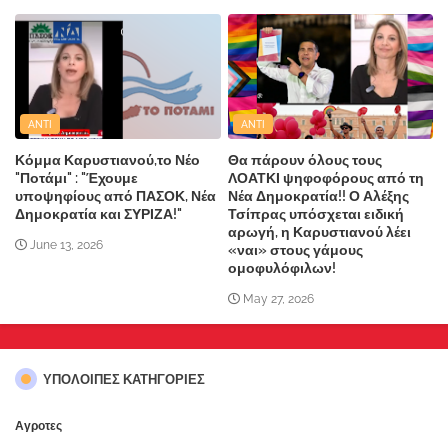
ANTI
ANTI
Κόμμα Καρυστιανού,το Νέο
Θα πάρουν όλους τους
"Ποτάμι" : "Έχουμε
ΛΟΑΤΚΙ ψηφοφόρους από τη
υποψηφίους από ΠΑΣΟΚ, Νέα
Νέα Δημοκρατία!! Ο Αλέξης
Δημοκρατία και ΣΥΡΙΖΑ!"
Τσίπρας υπόσχεται ειδική
αρωγή, η Καρυστιανού λέει
June 13, 2026
«ναι» στους γάμους
ομοφυλόφιλων!
May 27, 2026
ΥΠΌΛΟΙΠΕΣ ΚΑΤΗΓΟΡΊΕΣ
Αγροτες