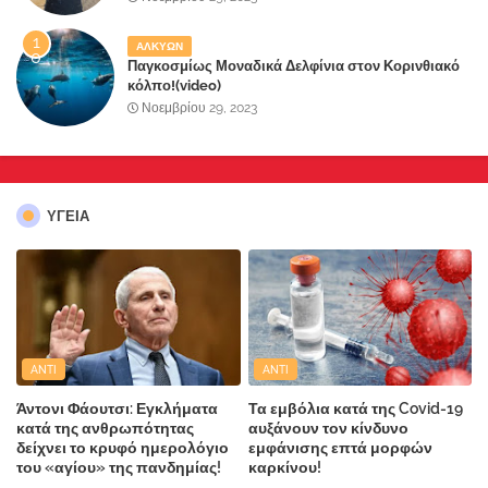
ΑΛΚΥΩΝ
Παγκοσμίως Μοναδικά Δελφίνια στον Κορινθιακό
κόλπο!(video)
Νοεμβρίου 29, 2023
ΥΓΕΙΑ
ANTI
ANTI
Άντονι Φάουτσι: Εγκλήματα
Τα εμβόλια κατά της Covid-19
κατά της ανθρωπότητας
αυξάνουν τον κίνδυνο
δείχνει το κρυφό ημερολόγιο
εμφάνισης επτά μορφών
του «αγίου» της πανδημίας!
καρκίνου!