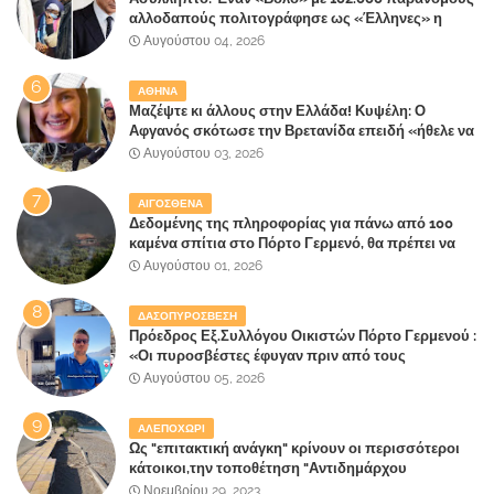
αλλοδαπούς πολιτογράφησε ως «Έλληνες» η
κυβέρνηση!
Αυγούστου 04, 2026
ΑΘΗΝΑ
Μαζέψτε κι άλλους στην Ελλάδα! Κυψέλη: Ο
Αφγανός σκότωσε την Βρετανίδα επειδή «ήθελε να
κάνει τη σύντροφό του χριστιανή»
Αυγούστου 03, 2026
ΑΙΓΟΣΘΕΝΑ
Δεδομένης της πληροφορίας για πάνω από 100
καμένα σπίτια στο Πόρτο Γερμενό, θα πρέπει να
αναζητηθούν ευθύνες για την ολοσχερή
Αυγούστου 01, 2026
καταστροφή του τελευταίου πνεύμονα, του
επίγειου παραδείσου της Αττικής
ΔΑΣΟΠΥΡΟΣΒΕΣΗ
Πρόεδρος Εξ.Συλλόγου Οικιστών Πόρτο Γερμενού :
«Οι πυροσβέστες έφυγαν πριν από τους
κατοίκους»
Αυγούστου 05, 2026
ΑΛΕΠΟΧΩΡΙ
Ως "επιτακτική ανάγκη" κρίνουν οι περισσότεροι
κάτοικοι,την τοποθέτηση "Αντιδημάρχου
Παραλιακής Ζώνης" στο Δήμο Μάνδρας-Ειδυλλίας!
Νοεμβρίου 29, 2023