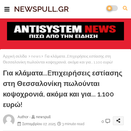
NEWSPULL.GR
Αρχική σελίδα
news
Για κλάματα...Eπιχειρήσεις εστίασης στη
Θεσσαλονίκη πωλούνται κοψοχρονιά, ακόμα και για... 1.100 ευρώ!
Για κλάματα...Eπιχειρήσεις εστίασης
στη Θεσσαλονίκη πωλούνται
κοψοχρονιά, ακόμα και για... 1.100
ευρώ!
Author -
newspull
0
Σεπτεμβρίου 07, 2025
3 minute read