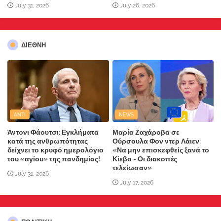
July 31, 2026
July 26, 2026
ΔΙΕΘΝΗ
ANTI
NEWS
Άντονι Φάουτσι: Εγκλήματα
Μαρία Ζαχάροβα σε
κατά της ανθρωπότητας
Ούρσουλα Φον ντερ Λάιεν:
δείχνει το κρυφό ημερολόγιο
«Να μην επισκεφθείς ξανά το
του «αγίου» της πανδημίας!
Κίεβο - Οι διακοπές
τελείωσαν»
July 31, 2026
July 17, 2026