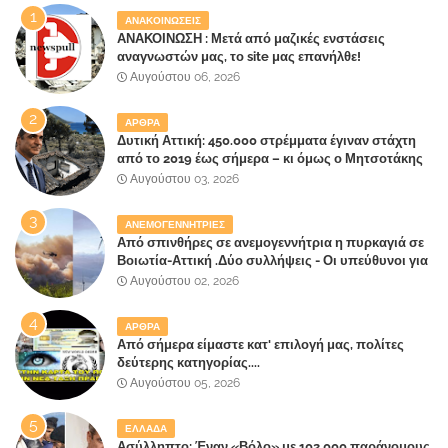
ΑΝΑΚΟΙΝΩΣΕΙΣ
ΑΝΑΚΟΙΝΩΣΗ : Μετά από μαζικές ενστάσεις
αναγνωστών μας, το site μας επανήλθε!
Αυγούστου 06, 2026
ΑΡΘΡΑ
Δυτική Αττική: 450.000 στρέμματα έγιναν στάχτη
από το 2019 έως σήμερα – κι όμως ο Μητσοτάκης
έλαβε 40% και 45% στις εκλογές του 2023,ενώ 50%
Αυγούστου 03, 2026
πήρε στα Βίλλια!!!
ΑΝΕΜΟΓΕΝΝΗΤΡΙΕΣ
Από σπινθήρες σε ανεμογεννήτρια η πυρκαγιά σε
Βοιωτία-Αττική .Δύο συλλήψεις - Οι υπεύθυνοι για
την λάθος διαχείριση της κατάσβεσης θα
Αυγούστου 02, 2026
"πληρώσουν";
ΑΡΘΡΑ
Από σήμερα είμαστε κατ' επιλογή μας, πολίτες
δεύτερης κατηγορίας....
Αυγούστου 05, 2026
ΕΛΛΑΔΑ
Ασύλληπτο: Έναν «Βόλο» με 102.000 παράνομους