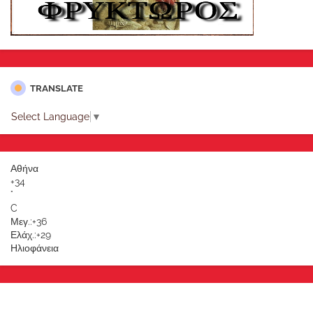
TRANSLATE
Select Language
▼
Αθήνα
+
34
°
C
Μεγ.:
+
36
Ελάχ.:
+
29
Ηλιοφάνεια