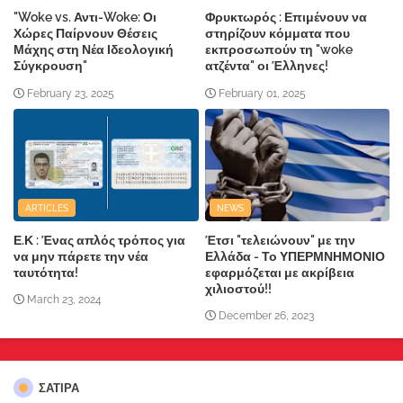
"Woke vs. Αντι-Woke: Οι
Φρυκτωρός : Επιμένουν να
Χώρες Παίρνουν Θέσεις
στηρίζουν κόμματα που
Μάχης στη Νέα Ιδεολογική
εκπροσωπούν τη "woke
Σύγκρουση"
ατζέντα" οι Έλληνες!
February 23, 2025
February 01, 2025
ARTICLES
NEWS
Ε.Κ : Ένας απλός τρόπος για
Έτσι "τελειώνουν" με την
να μην πάρετε την νέα
Ελλάδα - Το ΥΠΕΡΜΝΗΜΟΝΙΟ
ταυτότητα!
εφαρμόζεται με ακρίβεια
χιλιοστού!!
March 23, 2024
December 26, 2023
ΣΑΤΙΡΑ