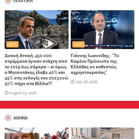
ΠΟΛΙΤΙΚΗ
ANTI
ANTI
Δυτική Αττική: 450.000
Γιάννης Ιωαννίδης : "Το
στρέμματα έγιναν στάχτη από
Καμένο Πρόσωπο της
το 2019 έως σήμερα – κι όμως
Ελλάδας σε καθεστώς
ο Μητσοτάκης έλαβε 40% και
αχρηστοκρατίας"
45% στις εκλογές του 2023,ενώ
July 28, 2026
50% πήρε στα Βίλλια!!!
August 03, 2026
ΑΘΗΝΑ