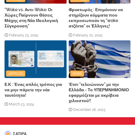
"Woke vs. Αντι-Woke: Οι
Φρυκτωρός : Επιμένουν να
Χώρες Παίρνουν Θέσεις
στηρίζουν κόμματα που
Μάχης στη Νέα Ιδεολογική
εκπροσωπούν τη "woke
Σύγκρουση"
ατζέντα" οι Έλληνες!
February 23, 2025
February 01, 2025
ARTICLES
NEWS
Ε.Κ : Ένας απλός τρόπος για
Έτσι "τελειώνουν" με την
να μην πάρετε την νέα
Ελλάδα - Το ΥΠΕΡΜΝΗΜΟΝΙΟ
ταυτότητα!
εφαρμόζεται με ακρίβεια
χιλιοστού!!
March 23, 2024
December 26, 2023
ΣΑΤΙΡΑ