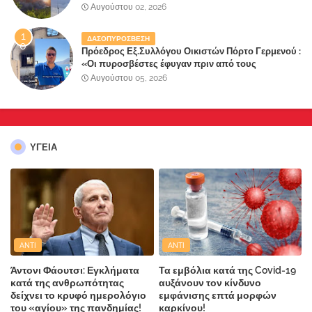
την λάθος διαχείριση της κατάσβεσης θα
Αυγούστου 02, 2026
"πληρώσουν";
ΔΑΣΟΠΥΡΟΣΒΕΣΗ
Πρόεδρος Εξ.Συλλόγου Οικιστών Πόρτο Γερμενού :
«Οι πυροσβέστες έφυγαν πριν από τους
κατοίκους»
Αυγούστου 05, 2026
ΥΓΕΙΑ
ANTI
ANTI
Άντονι Φάουτσι: Εγκλήματα
Τα εμβόλια κατά της Covid-19
κατά της ανθρωπότητας
αυξάνουν τον κίνδυνο
δείχνει το κρυφό ημερολόγιο
εμφάνισης επτά μορφών
του «αγίου» της πανδημίας!
καρκίνου!