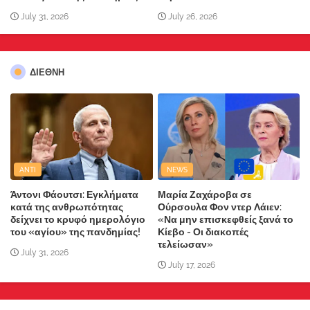
July 31, 2026
July 26, 2026
ΔΙΕΘΝΗ
ANTI
NEWS
Άντονι Φάουτσι: Εγκλήματα
Μαρία Ζαχάροβα σε
κατά της ανθρωπότητας
Ούρσουλα Φον ντερ Λάιεν:
δείχνει το κρυφό ημερολόγιο
«Να μην επισκεφθείς ξανά το
του «αγίου» της πανδημίας!
Κίεβο - Οι διακοπές
τελείωσαν»
July 31, 2026
July 17, 2026