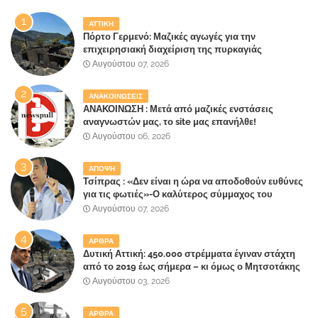
ΑΤΤΙΚΗ
Πόρτο Γερμενό: Μαζικές αγωγές για την
επιχειρησιακή διαχείριση της πυρκαγιάς
ετοιμάζουν οι κάτοικοι!
Αυγούστου 07, 2026
ΑΝΑΚΟΙΝΩΣΕΙΣ
ΑΝΑΚΟΙΝΩΣΗ : Μετά από μαζικές ενστάσεις
αναγνωστών μας, το site μας επανήλθε!
Αυγούστου 06, 2026
ΑΠΟΨΗ
Τσίπρας : «Δεν είναι η ώρα να αποδοθούν ευθύνες
για τις φωτιές»-Ο καλύτερος σύμμαχος του
Μητσοτάκη
Αυγούστου 07, 2026
ΑΡΘΡΑ
Δυτική Αττική: 450.000 στρέμματα έγιναν στάχτη
από το 2019 έως σήμερα – κι όμως ο Μητσοτάκης
έλαβε 40% και 45% στις εκλογές του 2023,ενώ 50%
Αυγούστου 03, 2026
πήρε στα Βίλλια!!!
ΑΡΘΡΑ