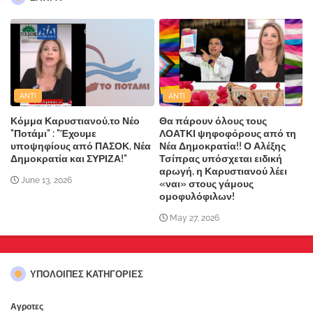
ANTI
ANTI
Κόμμα Καρυστιανού,το Νέο
Θα πάρουν όλους τους
"Ποτάμι" : "Έχουμε
ΛΟΑΤΚΙ ψηφοφόρους από τη
υποψηφίους από ΠΑΣΟΚ, Νέα
Νέα Δημοκρατία!! Ο Αλέξης
Δημοκρατία και ΣΥΡΙΖΑ!"
Τσίπρας υπόσχεται ειδική
αρωγή, η Καρυστιανού λέει
June 13, 2026
«ναι» στους γάμους
ομοφυλόφιλων!
May 27, 2026
ΥΠΌΛΟΙΠΕΣ ΚΑΤΗΓΟΡΊΕΣ
Αγροτες