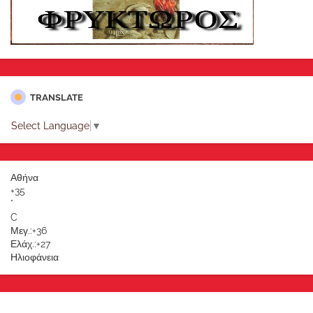
TRANSLATE
Select Language
▼
Αθήνα
+
35
°
C
Μεγ.:
+
36
Ελάχ.:
+
27
Ηλιοφάνεια