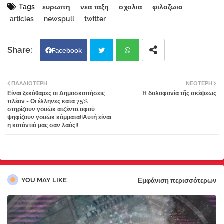
Tags
ευρωπη
νεα ταξη
σχολια
φιλοζωια
articles
newspull
twitter
Facebook
Twi
Wh
ΠΑΛΑΙΌΤΕΡΗ
ΝΕΌΤΕΡΗ
Είναι ξεκάθαρες οι Δημοσκοπήσεις
Ἡ δολοφονία τῆς σκέψεως
tter
atsa
πλέον - Οι έλληνες κατα 75%
στηρίζουν γουώκ ατζέντα,αφού
ψηφίζουν γουώκ κόμματα!!Αυτή είναι
pp
η κατάντιά μας σαν λαός!!
YOU MAY LIKE
Εμφάνιση περισσότερων