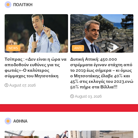
ΠΟΛΙΤΙΚΗ
NEWS
ANTI
Τσίπρας : «Δεν είναι η ώρα να
Δυτική Αττική: 450.000
αποδοθούν ευθύνες για τις
στρέμματα έγιναν στάχτη από
φωτιές»-Ο καλύτερος
το 2019 έως σήμερα – κι όμως
σύμμαχος του Μητσοτάκη
ο Μητσοτάκης έλαβε 40% και
45% στις εκλογές του 2023,ενώ
August 07, 2026
50% πήρε στα Βίλλια!!!
August 03, 2026
ΑΘΗΝΑ