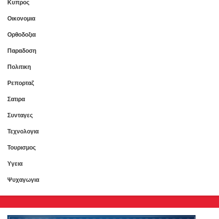
Κυπρος
Οικονομια
Ορθοδοξια
Παραδοση
Πολιτικη
Ρεπορταζ
Σατιρα
Συνταγες
Τεχνολογια
Τουρισμος
Υγεια
Ψυχαγωγια