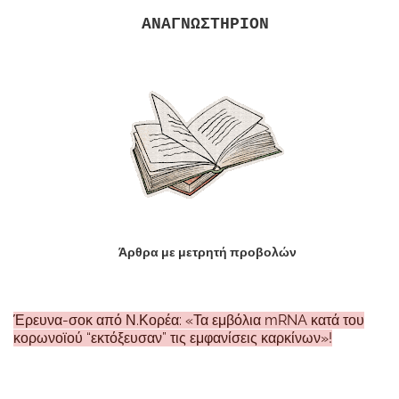
ΑΝΑΓΝΩΣΤΗΡΙΟΝ
Άρθρα με μετρητή προβολών
Έρευνα-σοκ από Ν.Κορέα: «Τα εμβόλια mRNA κατά του
κορωνοϊού “εκτόξευσαν” τις εμφανίσεις καρκίνων»!