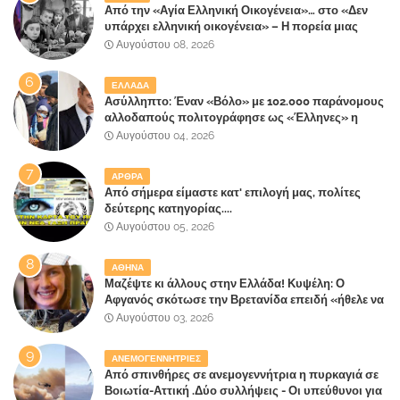
Από την «Αγία Ελληνική Οικογένεια»… στο «Δεν
υπάρχει ελληνική οικογένεια» – Η πορεία μιας
κοινωνίας που κινδυνεύει να ξεχάσει ποια είναι
Αυγούστου 08, 2026
ΕΛΛΑΔΑ
Ασύλληπτο: Έναν «Βόλο» με 102.000 παράνομους
αλλοδαπούς πολιτογράφησε ως «Έλληνες» η
κυβέρνηση!
Αυγούστου 04, 2026
ΑΡΘΡΑ
Από σήμερα είμαστε κατ' επιλογή μας, πολίτες
δεύτερης κατηγορίας....
Αυγούστου 05, 2026
ΑΘΗΝΑ
Μαζέψτε κι άλλους στην Ελλάδα! Κυψέλη: Ο
Αφγανός σκότωσε την Βρετανίδα επειδή «ήθελε να
κάνει τη σύντροφό του χριστιανή»
Αυγούστου 03, 2026
ΑΝΕΜΟΓΕΝΝΗΤΡΙΕΣ
Από σπινθήρες σε ανεμογεννήτρια η πυρκαγιά σε
Βοιωτία-Αττική .Δύο συλλήψεις - Οι υπεύθυνοι για