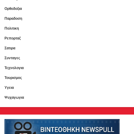
Ορθοδοξια
Παραδοση
Πολιτικη
Ρεπορταζ
Σατιρα
Συνταγες
Τεχνολογια
Τουρισμος
Υγεια
Ψυχαγωγια