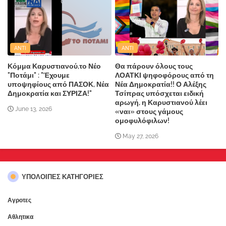
ANTI
ANTI
Κόμμα Καρυστιανού,το Νέο
Θα πάρουν όλους τους
"Ποτάμι" : "Έχουμε
ΛΟΑΤΚΙ ψηφοφόρους από τη
υποψηφίους από ΠΑΣΟΚ, Νέα
Νέα Δημοκρατία!! Ο Αλέξης
Δημοκρατία και ΣΥΡΙΖΑ!"
Τσίπρας υπόσχεται ειδική
αρωγή, η Καρυστιανού λέει
June 13, 2026
«ναι» στους γάμους
ομοφυλόφιλων!
May 27, 2026
ΥΠΌΛΟΙΠΕΣ ΚΑΤΗΓΟΡΊΕΣ
Αγροτες
Αθλητικα