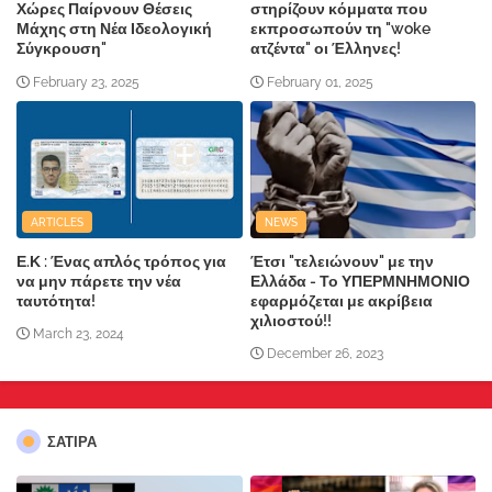
Χώρες Παίρνουν Θέσεις
στηρίζουν κόμματα που
Μάχης στη Νέα Ιδεολογική
εκπροσωπούν τη "woke
Σύγκρουση"
ατζέντα" οι Έλληνες!
February 23, 2025
February 01, 2025
ARTICLES
NEWS
Ε.Κ : Ένας απλός τρόπος για
Έτσι "τελειώνουν" με την
να μην πάρετε την νέα
Ελλάδα - Το ΥΠΕΡΜΝΗΜΟΝΙΟ
ταυτότητα!
εφαρμόζεται με ακρίβεια
χιλιοστού!!
March 23, 2024
December 26, 2023
ΣΑΤΙΡΑ