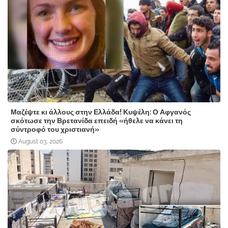
Μαζέψτε κι άλλους στην Ελλάδα! Κυψέλη: Ο Αφγανός
σκότωσε την Βρετανίδα επειδή «ήθελε να κάνει τη
σύντροφό του χριστιανή»
August 03, 2026