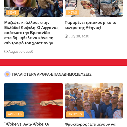
NEWS
NEWS
Μαζέψτε κι άλλους στην
Παραμένει τριτοκοσμικό το
Ελλάδα! Κυψέλη: Ο Αφγανός
κέντρο της Αθήνας!
σκότωσε την Βρετανίδα
July 28, 2026
επειδή «ήθελε να κάνει τη
σύντροφό του χριστιανή»
August 03, 2026
ΠΑΛΑΙΟΤΕΡΑ ΑΡΘΡΑ-ΕΠΑΝΑΔΗΜΟΣΙΕΥΣΕΙΣ
ARTICLES
ARTICLES
"Woke vs. Αντι-Woke: Οι
Φρυκτωρός : Επιμένουν να