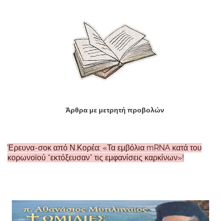
Άρθρα με μετρητή προβολών
Έρευνα-σοκ από Ν.Κορέα: «Τα εμβόλια mRNA κατά του
κορωνοϊού “εκτόξευσαν” τις εμφανίσεις καρκίνων»!