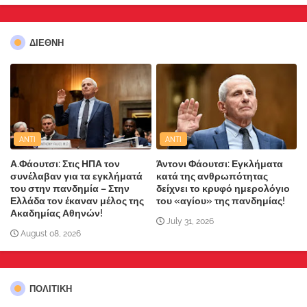
ΔΙΕΘΝΗ
ANTI
ANTI
Α.Φάουτσι: Στις ΗΠΑ τον
Άντονι Φάουτσι: Εγκλήματα
συνέλαβαν για τα εγκλήματά
κατά της ανθρωπότητας
του στην πανδημία – Στην
δείχνει το κρυφό ημερολόγιο
Ελλάδα τον έκαναν μέλος της
του «αγίου» της πανδημίας!
Ακαδημίας Αθηνών!
July 31, 2026
August 08, 2026
ΠΟΛΙΤΙΚΗ