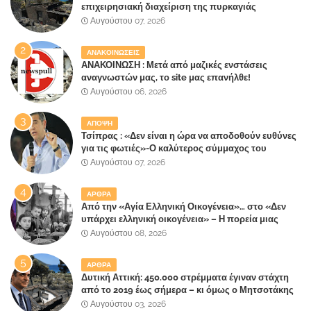
επιχειρησιακή διαχείριση της πυρκαγιάς
ετοιμάζουν οι κάτοικοι!
Αυγούστου 07, 2026
ΑΝΑΚΟΙΝΩΣΕΙΣ
ΑΝΑΚΟΙΝΩΣΗ : Μετά από μαζικές ενστάσεις
αναγνωστών μας, το site μας επανήλθε!
Αυγούστου 06, 2026
ΑΠΟΨΗ
Τσίπρας : «Δεν είναι η ώρα να αποδοθούν ευθύνες
για τις φωτιές»-Ο καλύτερος σύμμαχος του
Μητσοτάκη
Αυγούστου 07, 2026
ΑΡΘΡΑ
Από την «Αγία Ελληνική Οικογένεια»… στο «Δεν
υπάρχει ελληνική οικογένεια» – Η πορεία μιας
κοινωνίας που κινδυνεύει να ξεχάσει ποια είναι
Αυγούστου 08, 2026
ΑΡΘΡΑ
Δυτική Αττική: 450.000 στρέμματα έγιναν στάχτη
από το 2019 έως σήμερα – κι όμως ο Μητσοτάκης
έλαβε 40% και 45% στις εκλογές του 2023,ενώ 50%
Αυγούστου 03, 2026