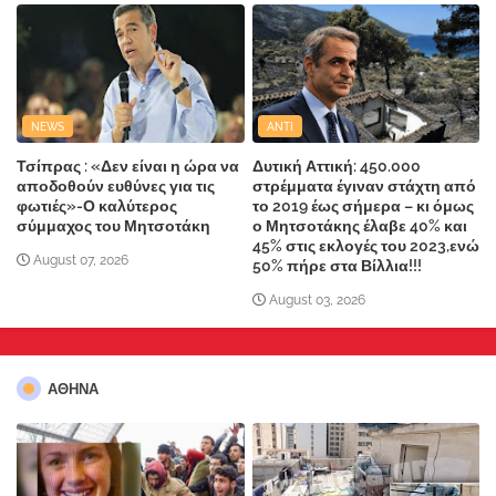
NEWS
ANTI
Τσίπρας : «Δεν είναι η ώρα να
Δυτική Αττική: 450.000
αποδοθούν ευθύνες για τις
στρέμματα έγιναν στάχτη από
φωτιές»-Ο καλύτερος
το 2019 έως σήμερα – κι όμως
σύμμαχος του Μητσοτάκη
ο Μητσοτάκης έλαβε 40% και
45% στις εκλογές του 2023,ενώ
August 07, 2026
50% πήρε στα Βίλλια!!!
August 03, 2026
ΑΘΗΝΑ