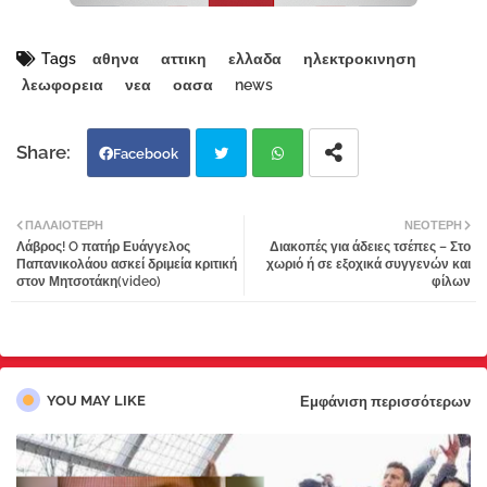
Tags
αθηνα
αττικη
ελλαδα
ηλεκτροκινηση
λεωφορεια
νεα
οασα
news
Facebook
Twi
Wh
ΠΑΛΑΙΌΤΕΡΗ
ΝΕΌΤΕΡΗ
Λάβρος! O πατήρ Ευάγγελος
Διακοπές για άδειες τσέπες – Στο
tter
atsa
Παπανικολάου ασκεί δριμεία κριτική
χωριό ή σε εξοχικά συγγενών και
στον Μητσοτάκη(video)
φίλων
pp
YOU MAY LIKE
Εμφάνιση περισσότερων