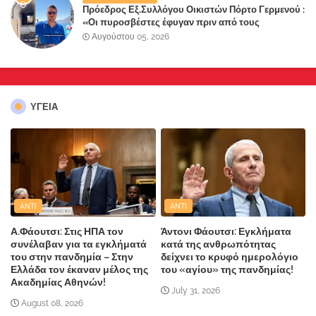
Πρόεδρος Εξ.Συλλόγου Οικιστών Πόρτο Γερμενού :
«Οι πυροσβέστες έφυγαν πριν από τους
κατοίκους»
Αυγούστου 05, 2026
ΥΓΕΙΑ
ANTI
ANTI
Α.Φάουτσι: Στις ΗΠΑ τον
Άντονι Φάουτσι: Εγκλήματα
συνέλαβαν για τα εγκλήματά
κατά της ανθρωπότητας
του στην πανδημία – Στην
δείχνει το κρυφό ημερολόγιο
Ελλάδα τον έκαναν μέλος της
του «αγίου» της πανδημίας!
Ακαδημίας Αθηνών!
July 31, 2026
August 08, 2026