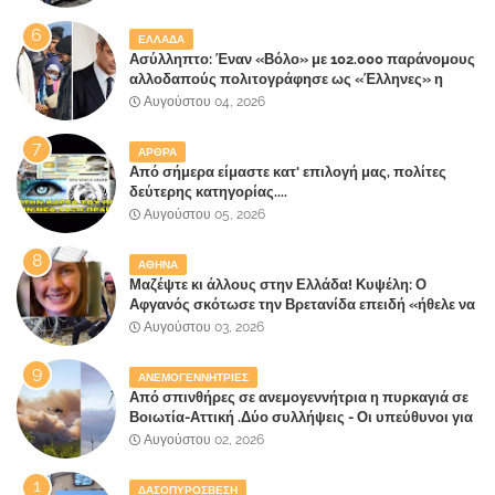
πήρε στα Βίλλια!!!
ΕΛΛΑΔΑ
Ασύλληπτο: Έναν «Βόλο» με 102.000 παράνομους
αλλοδαπούς πολιτογράφησε ως «Έλληνες» η
κυβέρνηση!
Αυγούστου 04, 2026
ΑΡΘΡΑ
Από σήμερα είμαστε κατ' επιλογή μας, πολίτες
δεύτερης κατηγορίας....
Αυγούστου 05, 2026
ΑΘΗΝΑ
Μαζέψτε κι άλλους στην Ελλάδα! Κυψέλη: Ο
Αφγανός σκότωσε την Βρετανίδα επειδή «ήθελε να
κάνει τη σύντροφό του χριστιανή»
Αυγούστου 03, 2026
ΑΝΕΜΟΓΕΝΝΗΤΡΙΕΣ
Από σπινθήρες σε ανεμογεννήτρια η πυρκαγιά σε
Βοιωτία-Αττική .Δύο συλλήψεις - Οι υπεύθυνοι για
την λάθος διαχείριση της κατάσβεσης θα
Αυγούστου 02, 2026
"πληρώσουν";
ΔΑΣΟΠΥΡΟΣΒΕΣΗ