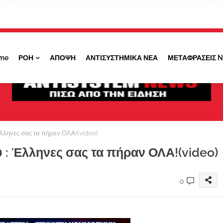
Κάντε ''ΚΛΙΚ'' πάνω στο ΝΑΙ ώστε να
λαμβάνετε ειδοποιήσεις για σημαντικά θέματά
μας
me
ΡΟΗ
ΑΠΟΨΗ
ΑΝΤΙΣΥΣΤΗΜΙΚΑ ΝΕΑ
ΜΕΤΑΦΡΑΣΕΙΣ 
ΟΧΙ ΤΩΡΑ
ΝΑΙ
λληνες σας τα πήραν ΟΛΑ!(video)
: Έλληνες σας τα πήραν ΟΛΑ!(video)
0