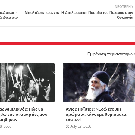
ΝΕΌΤΕΡΗ
κ.Δρίκος -
Μπαλτζώης Ιωάννης: Η Διπλωματική Παρτίδα του Πολέμου στην
ειδικά στο
Ουκρανία
Εμφάνιση περισσότερων
ας Αιμιλιανός: Πώς θα
Άγιος Παΐσιος: «Εδώ έχουμε
βω εάν οι αμαρτίες μου
αρώματα, κάνουμε θυμιάματα,
ρήθηκαν;
ελάτε»!
6, 2026
July 18, 2026