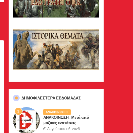
ΔΗΜΟΦΙΛΈΣΤΕΡΑ ΕΒΔΟΜΆΔΑΣ
ΑΝΑΚΟΙΝΩΣΕΙΣ
ΑΝΑΚΟΙΝΩΣΗ : Μετά από
μαζικές ενστάσεις
αναγνωστών μας, το site μας
Αυγούστου 06, 2026