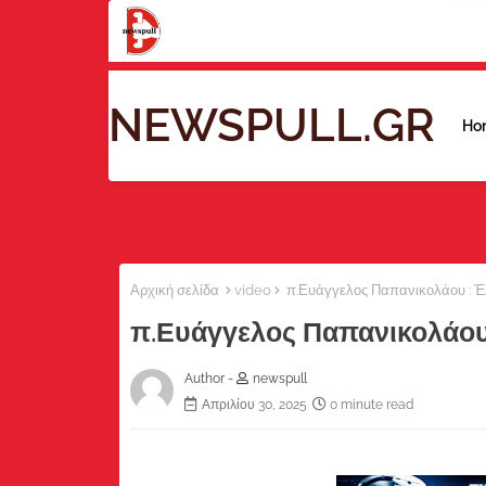
NEWSPULL.GR
Ho
Αρχική σελίδα
video
π.Ευάγγελος Παπανικολάου : Έ
π.Ευάγγελος Παπανικολάου 
Author -
newspull
Απριλίου 30, 2025
0 minute read