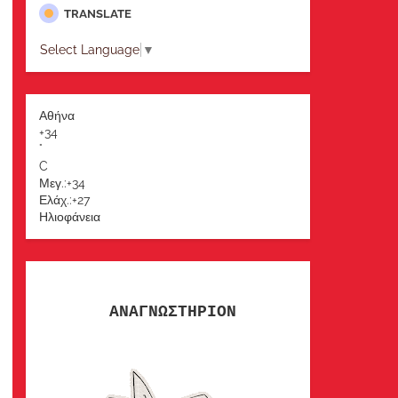
TRANSLATE
Select Language
▼
Αθήνα
+
34
°
C
Μεγ.:
+
34
Ελάχ.:
+
27
Ηλιοφάνεια
ΑΝΑΓΝΩΣΤΗΡΙΟΝ