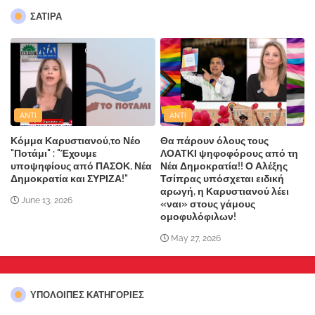
ΣΑΤΙΡΑ
ANTI
ANTI
Κόμμα Καρυστιανού,το Νέο
Θα πάρουν όλους τους
"Ποτάμι" : "Έχουμε
ΛΟΑΤΚΙ ψηφοφόρους από τη
υποψηφίους από ΠΑΣΟΚ, Νέα
Νέα Δημοκρατία!! Ο Αλέξης
Δημοκρατία και ΣΥΡΙΖΑ!"
Τσίπρας υπόσχεται ειδική
αρωγή, η Καρυστιανού λέει
June 13, 2026
«ναι» στους γάμους
ομοφυλόφιλων!
May 27, 2026
ΥΠΌΛΟΙΠΕΣ ΚΑΤΗΓΟΡΊΕΣ