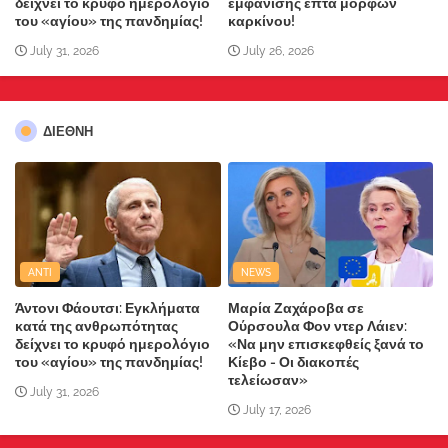
δείχνει το κρυφό ημερολόγιο
εμφάνισης επτά μορφών
του «αγίου» της πανδημίας!
καρκίνου!
July 31, 2026
July 26, 2026
ΔΙΕΘΝΗ
ANTI
NEWS
Άντονι Φάουτσι: Εγκλήματα
Μαρία Ζαχάροβα σε
κατά της ανθρωπότητας
Ούρσουλα Φον ντερ Λάιεν:
δείχνει το κρυφό ημερολόγιο
«Να μην επισκεφθείς ξανά το
του «αγίου» της πανδημίας!
Κίεβο - Οι διακοπές
τελείωσαν»
July 31, 2026
July 17, 2026