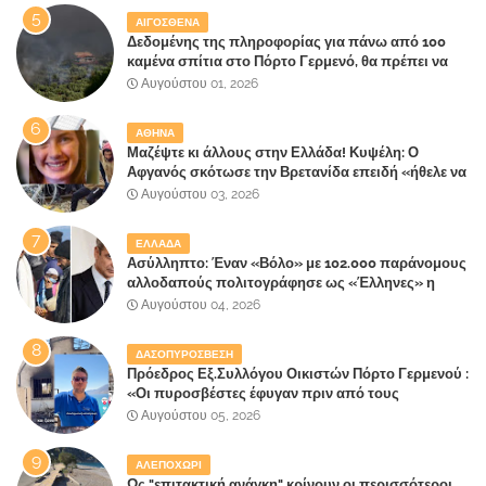
ΑΙΓΟΣΘΕΝΑ
Δεδομένης της πληροφορίας για πάνω από 100
καμένα σπίτια στο Πόρτο Γερμενό, θα πρέπει να
αναζητηθούν ευθύνες για την ολοσχερή
Αυγούστου 01, 2026
καταστροφή του τελευταίου πνεύμονα, του
επίγειου παραδείσου της Αττικής
ΑΘΗΝΑ
Μαζέψτε κι άλλους στην Ελλάδα! Κυψέλη: Ο
Αφγανός σκότωσε την Βρετανίδα επειδή «ήθελε να
κάνει τη σύντροφό του χριστιανή»
Αυγούστου 03, 2026
ΕΛΛΑΔΑ
Ασύλληπτο: Έναν «Βόλο» με 102.000 παράνομους
αλλοδαπούς πολιτογράφησε ως «Έλληνες» η
κυβέρνηση!
Αυγούστου 04, 2026
ΔΑΣΟΠΥΡΟΣΒΕΣΗ
Πρόεδρος Εξ.Συλλόγου Οικιστών Πόρτο Γερμενού :
«Οι πυροσβέστες έφυγαν πριν από τους
κατοίκους»
Αυγούστου 05, 2026
ΑΛΕΠΟΧΩΡΙ
Ως "επιτακτική ανάγκη" κρίνουν οι περισσότεροι