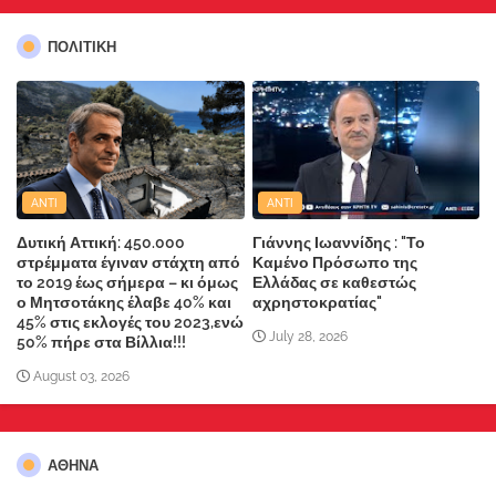
ΠΟΛΙΤΙΚΗ
ANTI
ANTI
Δυτική Αττική: 450.000
Γιάννης Ιωαννίδης : "Το
στρέμματα έγιναν στάχτη από
Καμένο Πρόσωπο της
το 2019 έως σήμερα – κι όμως
Ελλάδας σε καθεστώς
ο Μητσοτάκης έλαβε 40% και
αχρηστοκρατίας"
45% στις εκλογές του 2023,ενώ
July 28, 2026
50% πήρε στα Βίλλια!!!
August 03, 2026
ΑΘΗΝΑ