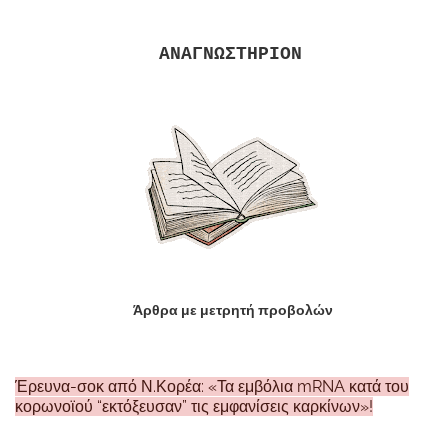
ΑΝΑΓΝΩΣΤΗΡΙΟΝ
Άρθρα με μετρητή προβολών
Έρευνα-σοκ από Ν.Κορέα: «Τα εμβόλια mRNA κατά του
κορωνοϊού “εκτόξευσαν” τις εμφανίσεις καρκίνων»!