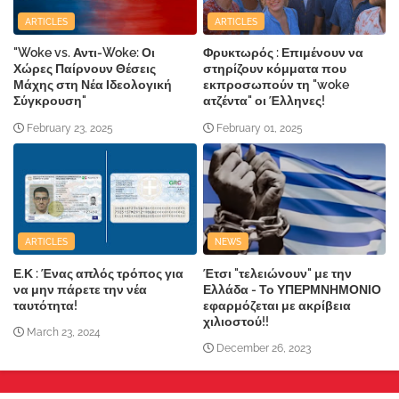
ARTICLES
ARTICLES
"Woke vs. Αντι-Woke: Οι
Φρυκτωρός : Επιμένουν να
Χώρες Παίρνουν Θέσεις
στηρίζουν κόμματα που
Μάχης στη Νέα Ιδεολογική
εκπροσωπούν τη "woke
Σύγκρουση"
ατζέντα" οι Έλληνες!
February 23, 2025
February 01, 2025
ARTICLES
NEWS
Ε.Κ : Ένας απλός τρόπος για
Έτσι "τελειώνουν" με την
να μην πάρετε την νέα
Ελλάδα - Το ΥΠΕΡΜΝΗΜΟΝΙΟ
ταυτότητα!
εφαρμόζεται με ακρίβεια
χιλιοστού!!
March 23, 2024
December 26, 2023