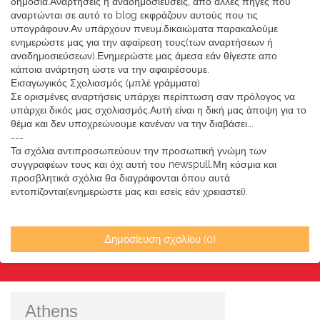
δημόσια.Αναρτήσεις η αναδημοσιεύσεις, από άλλες πηγές που
αναρτώνται σε αυτό το blog εκφράζουν αυτούς που τις
υπογράφουν.Αν υπάρχουν πνευμ.δικαιώματα παρακαλούμε
ενημερώστε μας για την αφαίρεση τους(των αναρτήσεων ή
αναδημοσιεύσεων).Ενημερώστε μας άμεσα εάν θίγεστε απο
κάποια ανάρτηση ώστε να την αφαιρέσουμε.
Εισαγωγικός Σχολιασμός (μπλέ γράμματα)
Σε ορισμένες αναρτήσεις υπάρχει περίπτωση σαν πρόλογος να
υπάρχει δικός μας σχολιασμός.Αυτή είναι η δική μας άποψη για το
θέμα και δεν υποχρεώνουμε κανέναν να την διαβάσει...
---
Τα σχόλια αντιπροσωπεύουν την προσωπική γνώμη των
συγγραφέων τους και όχι αυτή του newspull.Μη κόσμια και
προσβλητικά σχόλια θα διαγράφονται όπου αυτά
εντοπίζονται(ενημερώστε μας και εσείς εάν χρειαστεί).
Δημοσίευση σχολίου (0)
Athens