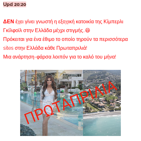
Upd 20:20
ΔΕΝ
έχει γίνει γνωστή η εξοχική κατοικία της Κίμπερλι
Γκίλφοϊλ στην Ελλάδα μέχρι στιγμής..😆
Πρόκειται για ένα έθιμο το οποίο τηρούν τα περισσότερα
sites στην Ελλάδα κάθε Πρωταπριλιά!
Μια ανάρτηση-φάρσα λοιπόν για το καλό του μήνα!