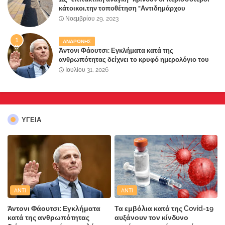
κάτοικοι,την τοποθέτηση "Αντιδημάρχου
Παραλιακής Ζώνης" στο Δήμο Μάνδρας-Ειδυλλίας!
Νοεμβρίου 29, 2023
ΑΝΔΡΩΝΗΣ
Άντονι Φάουτσι: Εγκλήματα κατά της
ανθρωπότητας δείχνει το κρυφό ημερολόγιο του
«αγίου» της πανδημίας!
Ιουλίου 31, 2026
ΥΓΕΙΑ
ANTI
ANTI
Άντονι Φάουτσι: Εγκλήματα
Τα εμβόλια κατά της Covid-19
κατά της ανθρωπότητας
αυξάνουν τον κίνδυνο