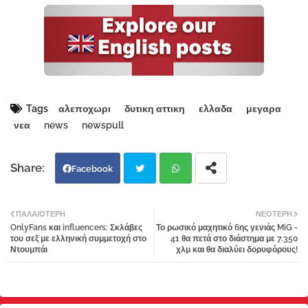
Tags
αλεποχωρι
δυτικη αττικη
ελλαδα
μεγαρα
νεα
news
newspull
Facebook
Twi
Wh
ΠΑΛΑΙΌΤΕΡΗ
ΝΕΌΤΕΡΗ
OnlyFans και influencers: Σκλάβες
Το ρωσικό μαχητικό 6ης γενιάς MiG -
tter
atsa
του σεξ με ελληνική συμμετοχή στο
41 θα πετά στο διάστημα με 7.350
Ντουμπάι
χλμ και θα διαλύει δορυφόρους!
pp