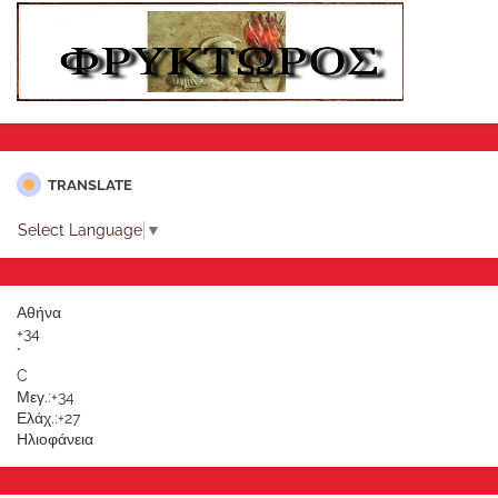
TRANSLATE
Select Language
▼
Αθήνα
+
34
°
C
Μεγ.:
+
34
Ελάχ.:
+
27
Ηλιοφάνεια