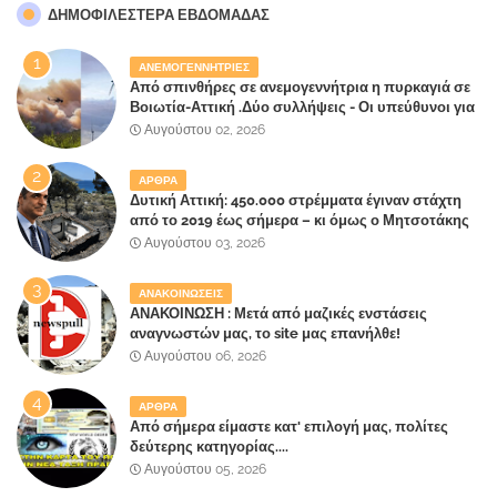
ΔΗΜΟΦΙΛΈΣΤΕΡΑ ΕΒΔΟΜΆΔΑΣ
ΑΝΕΜΟΓΕΝΝΗΤΡΙΕΣ
Από σπινθήρες σε ανεμογεννήτρια η πυρκαγιά σε
Βοιωτία-Αττική .Δύο συλλήψεις - Οι υπεύθυνοι για
την λάθος διαχείριση της κατάσβεσης θα
Αυγούστου 02, 2026
"πληρώσουν";
ΑΡΘΡΑ
Δυτική Αττική: 450.000 στρέμματα έγιναν στάχτη
από το 2019 έως σήμερα – κι όμως ο Μητσοτάκης
έλαβε 40% και 45% στις εκλογές του 2023,ενώ 50%
Αυγούστου 03, 2026
πήρε στα Βίλλια!!!
ΑΝΑΚΟΙΝΩΣΕΙΣ
ΑΝΑΚΟΙΝΩΣΗ : Μετά από μαζικές ενστάσεις
αναγνωστών μας, το site μας επανήλθε!
Αυγούστου 06, 2026
ΑΡΘΡΑ
Από σήμερα είμαστε κατ' επιλογή μας, πολίτες
δεύτερης κατηγορίας....
Αυγούστου 05, 2026