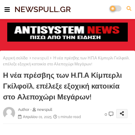
NEWSPULL.GR
Αρχική σελίδα
newspull
Η νέα πρέσβης των Η.Π.Α Κίμπερλι Γκίλφοϊλ,
επέλεξε εξοχική κατοικία στο Αλεποχώρι Μεγάρων!
Η νέα πρέσβης των Η.Π.Α Κίμπερλι
Γκίλφοϊλ, επέλεξε εξοχική κατοικία
στο Αλεποχώρι Μεγάρων!
Author -
newspull
0
Απριλίου 01, 2025
1 minute read