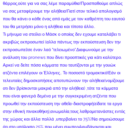
θάρρος,ούτε για να σας λέμε παραμύθια!Προσπαθούμε απλώς
να σας μεταφέρουμε την αλήθεια!Γιατί στον τελικό απολογισμό
που θα κάνει ο κάθε ένας από εμάς με τον καθρέπτη του εαυτού
του θα μετρήσει μόνο η αλήθεια και τίποτα άλλο..
Τι μήνυμα να στείλει ο Μάσκ ο οποίος δεν εχουμε καταλάβει τι
ακριβώς εκπροσωπεί (αλλα πάντως την εκπούστευση δεν την
εκπροσωπεί)σε έναν λαό "τελειωμένο".Διαφωνούμε με την
ανάλυση του pronews που δίνει προοπτικές για κάτι καλύτερο.
Αρκεί να δείτε πόσα κόμματα που ταυτίζονται με την γουώκ
ατζέντα επιλέγουν οι Έλληνες.. Το ποσοστό τρομακτικό!Εάν οι
τελευταίες δημοσκοπήσεις αποτυπώνουν την αλήθεια(νομίζουμε
οτι δεν βρίσκονται μακριά από την αλήθεια) ,τότε τα κόμματα
που είναι φανερά δεμένα με την συγκεκριμένη ατζέντα που
προωθεί την εκπούστευση την αθεΐα-διαστροφή(είδατε τα εργα
στην εθνική πινακοθήκη),ανωμαλία,τους λαθρομετανάστες εντός
της χώρας και άλλα πολλά ,υπερβαίνει το 75%!Να σημειώσουμε
ότι στο υπόλοιπο 25% που μένει συμπεριλαμβάνονται και