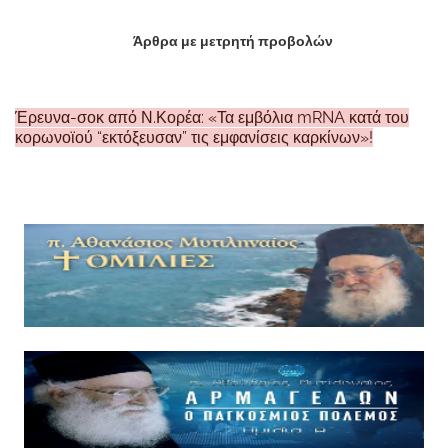
Άρθρα με μετρητή προβολών
Έρευνα-σοκ από Ν.Κορέα: «Τα εμβόλια mRNA κατά του
κορωνοϊού “εκτόξευσαν” τις εμφανίσεις καρκίνων»!