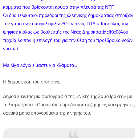
κομματα που βρίσκονται κρυφά στην πλευρά της ΝΤΠ.
Οι δύο τελευταίοι πρόεδροι της ελληνικής δημοκρατίας στήριξαν
τον γάμο των ομοφυλόφιλων!Ο τωρινός ΠΤΔ κ.Τασούλας τον
ψήφισε κιόλας,ως βουλευτής της Νέας Δημοκρατίας!Καθόλου
τυχαία λοιπόν η επιλογή του για την θέση του προέδρου(ο νοών
νοείτω)..
Με λίγα λόγια,είμαστε για κλάματα...
Η δημοσίευση του pronews:
Δημοσιεύοντας μια φωτογραφία της «Νίκης της Σαμοθράκης» με
τη λιτή λεζάντα «Ομορφιά», πυροδότησε συζητήσεις και ερμηνείες
σχετικά με τα υπονοούμενα της κίνησής του.