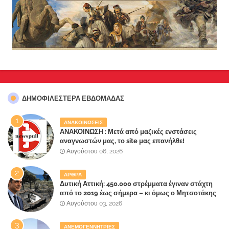
ΔΗΜΟΦΙΛΈΣΤΕΡΑ ΕΒΔΟΜΆΔΑΣ
ΑΝΑΚΟΙΝΩΣΕΙΣ
ΑΝΑΚΟΙΝΩΣΗ : Μετά από μαζικές ενστάσεις
αναγνωστών μας, το site μας επανήλθε!
Αυγούστου 06, 2026
ΑΡΘΡΑ
Δυτική Αττική: 450.000 στρέμματα έγιναν στάχτη
από το 2019 έως σήμερα – κι όμως ο Μητσοτάκης
έλαβε 40% και 45% στις εκλογές του 2023,ενώ 50%
Αυγούστου 03, 2026
πήρε στα Βίλλια!!!
ΑΝΕΜΟΓΕΝΝΗΤΡΙΕΣ