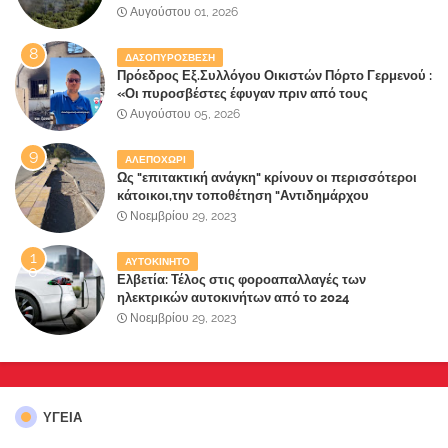
αναζητηθούν ευθύνες για την ολοσχερή
Αυγούστου 01, 2026
καταστροφή του τελευταίου πνεύμονα, του
επίγειου παραδείσου της Αττικής
ΔΑΣΟΠΥΡΟΣΒΕΣΗ
Πρόεδρος Εξ.Συλλόγου Οικιστών Πόρτο Γερμενού :
«Οι πυροσβέστες έφυγαν πριν από τους
κατοίκους»
Αυγούστου 05, 2026
ΑΛΕΠΟΧΩΡΙ
Ως "επιτακτική ανάγκη" κρίνουν οι περισσότεροι
κάτοικοι,την τοποθέτηση "Αντιδημάρχου
Παραλιακής Ζώνης" στο Δήμο Μάνδρας-Ειδυλλίας!
Νοεμβρίου 29, 2023
ΑΥΤΟΚΙΝΗΤΟ
Ελβετία: Τέλος στις φοροαπαλλαγές των
ηλεκτρικών αυτοκινήτων από το 2024
Νοεμβρίου 29, 2023
ΥΓΕΙΑ