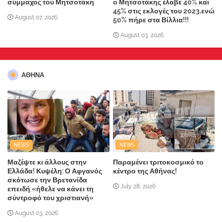
σύμμαχος του Μητσοτάκη
ο Μητσοτάκης έλαβε 40% και
45% στις εκλογές του 2023,ενώ
August 07, 2026
50% πήρε στα Βίλλια!!!
August 03, 2026
ΑΘΗΝΑ
NEWS
NEWS
Μαζέψτε κι άλλους στην
Παραμένει τριτοκοσμικό το
Ελλάδα! Κυψέλη: Ο Αφγανός
κέντρο της Αθήνας!
σκότωσε την Βρετανίδα
July 28, 2026
επειδή «ήθελε να κάνει τη
σύντροφό του χριστιανή»
August 03, 2026