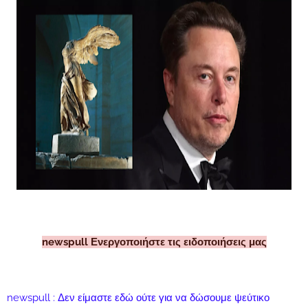
newspull Ενεργοποιήστε τις ειδοποιήσεις μας
newspull : Δεν είμαστε εδώ ούτε για να δώσουμε ψεύτικο