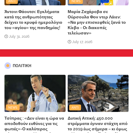
ANTI
NEWS
Άντονι Φάουτσι: Εγκλήματα
Μαρία Ζαχάροβα σε
κατά της ανθρωπότητας
Ούρσουλα Φον ντερ Λάιεν:
δείχνει το κρυφό ημερολόγιο
«Να μην επισκεφθείς ξανά το
του «αγίου» της πανδημίας!
Κίεβο - Οι διακοπές
τελείωσαν»
July 31, 2026
July 17, 2026
ΠΟΛΙΤΙΚΗ
NEWS
ANTI
Τσίπρας : «Δεν είναι η ώρα να
Δυτική Αττική: 450.000
αποδοθούν ευθύνες για τις
στρέμματα έγιναν στάχτη από
φωτιές»-Ο καλύτερος
το 2019 έως σήμερα – κι όμως