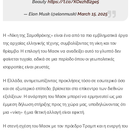
Beauty
https://t.co/KOezhB2ge5
— Elon Musk (@elonmusk)
March 15, 2025
ADVERTISEMENT
Η «Νίκη της Σαμοθράκης» είναι ένα από τα πιο εμβληματικά έργα
της αρχαίας ελληνικής τέχνης, συμβολίζοντας τη νίκη και τον
θρίαμβο.
Η επιλογή του Μασκ να αναδείξει αυτό το γλυπτό δεν
φαίνεται τυχαία, ειδικά σε μια περίοδο όπου οι γεωπολιτικές
ισορροπίες είναι ρευστές.
Η Ελλάδα, αντιμετωπίζοντας προκλήσεις τόσο σε εσωτερικό όσο
και σε εξωτερικό επίπεδο, βρίσκεται στο επίκεντρο των διεθνών
εξελίξεων.
Η ανάρτηση του Μασκ μπορεί να ερμηνευτεί ως μια
έμμεση δήλωση στήριξης προς τη χώρα μας, υποδηλώνοντας ότι
μια «νίκη» ή μια θετική αλλαγή είναι εφικτή.
Η στενή σχέση του Μασκ με τον πρόεδρο Τραμπ και η ενεργή του