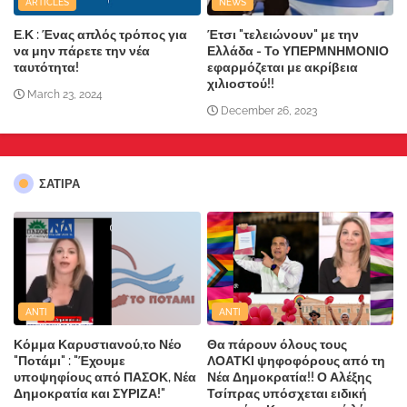
ARTICLES
NEWS
Ε.Κ : Ένας απλός τρόπος για
Έτσι "τελειώνουν" με την
να μην πάρετε την νέα
Ελλάδα - Το ΥΠΕΡΜΝΗΜΟΝΙΟ
ταυτότητα!
εφαρμόζεται με ακρίβεια
χιλιοστού!!
March 23, 2024
December 26, 2023
ΣΑΤΙΡΑ
ANTI
ANTI
Κόμμα Καρυστιανού,το Νέο
Θα πάρουν όλους τους
"Ποτάμι" : "Έχουμε
ΛΟΑΤΚΙ ψηφοφόρους από τη
υποψηφίους από ΠΑΣΟΚ, Νέα
Νέα Δημοκρατία!! Ο Αλέξης
Δημοκρατία και ΣΥΡΙΖΑ!"
Τσίπρας υπόσχεται ειδική