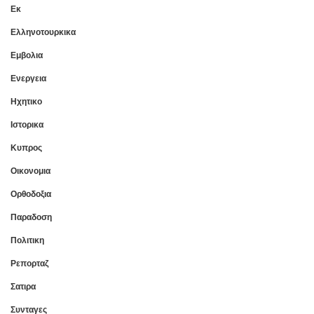
Εκ
Ελληνοτουρκικα
Εμβολια
Ενεργεια
Ηχητικο
Ιστορικα
Κυπρος
Οικονομια
Ορθοδοξια
Παραδοση
Πολιτικη
Ρεπορταζ
Σατιρα
Συνταγες