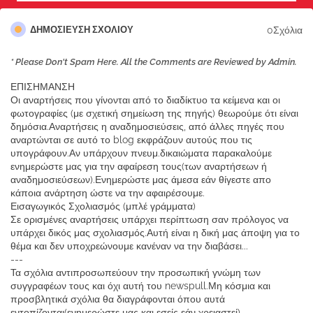
0Σχόλια
ΔΗΜΟΣΊΕΥΣΗ ΣΧΟΛΊΟΥ
* Please Don't Spam Here. All the Comments are Reviewed by Admin.
ΕΠΙΣΗΜΑΝΣΗ
Οι αναρτήσεις που γίνονται από το διαδίκτυο τα κείμενα και οι
φωτογραφίες (με σχετική σημείωση της πηγής) θεωρούμε ότι είναι
δημόσια.Αναρτήσεις η αναδημοσιεύσεις, από άλλες πηγές που
αναρτώνται σε αυτό το blog εκφράζουν αυτούς που τις
υπογράφουν.Αν υπάρχουν πνευμ.δικαιώματα παρακαλούμε
ενημερώστε μας για την αφαίρεση τους(των αναρτήσεων ή
αναδημοσιεύσεων).Ενημερώστε μας άμεσα εάν θίγεστε απο
κάποια ανάρτηση ώστε να την αφαιρέσουμε.
Εισαγωγικός Σχολιασμός (μπλέ γράμματα)
Σε ορισμένες αναρτήσεις υπάρχει περίπτωση σαν πρόλογος να
υπάρχει δικός μας σχολιασμός.Αυτή είναι η δική μας άποψη για το
θέμα και δεν υποχρεώνουμε κανέναν να την διαβάσει...
---
Τα σχόλια αντιπροσωπεύουν την προσωπική γνώμη των
συγγραφέων τους και όχι αυτή του newspull.Μη κόσμια και
προσβλητικά σχόλια θα διαγράφονται όπου αυτά
εντοπίζονται(ενημερώστε μας και εσείς εάν χρειαστεί).