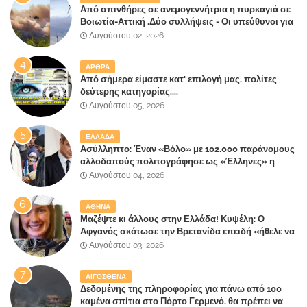
Από σπινθήρες σε ανεμογεννήτρια η πυρκαγιά σε
Βοιωτία-Αττική .Δύο συλλήψεις - Οι υπεύθυνοι για
την λάθος διαχείριση της κατάσβεσης θα
Αυγούστου 02, 2026
"πληρώσουν";
ΑΡΘΡΑ
Από σήμερα είμαστε κατ' επιλογή μας, πολίτες
δεύτερης κατηγορίας....
Αυγούστου 05, 2026
ΕΛΛΑΔΑ
Ασύλληπτο: Έναν «Βόλο» με 102.000 παράνομους
αλλοδαπούς πολιτογράφησε ως «Έλληνες» η
κυβέρνηση!
Αυγούστου 04, 2026
ΑΘΗΝΑ
Μαζέψτε κι άλλους στην Ελλάδα! Κυψέλη: Ο
Αφγανός σκότωσε την Βρετανίδα επειδή «ήθελε να
κάνει τη σύντροφό του χριστιανή»
Αυγούστου 03, 2026
ΑΙΓΟΣΘΕΝΑ
Δεδομένης της πληροφορίας για πάνω από 100
καμένα σπίτια στο Πόρτο Γερμενό, θα πρέπει να