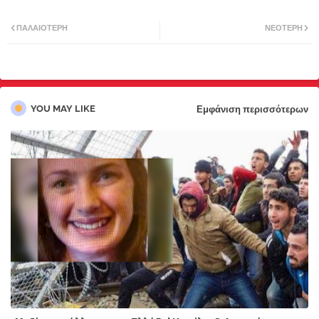
Twi
Wh
ΠΑΛΑΙΌΤΕΡΗ
ΝΕΌΤΕΡΗ
tter
atsa
pp
YOU MAY LIKE
Εμφάνιση περισσότερων