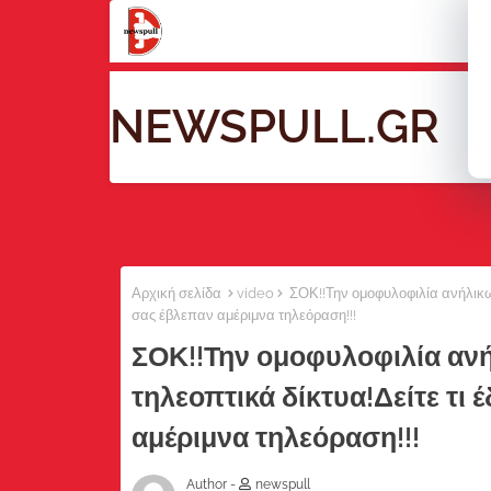
NEWSPULL.GR
Ho
Αρχική σελίδα
video
ΣΟΚ!!Την ομοφυλοφιλία ανήλικων
σας έβλεπαν αμέριμνα τηλεόραση!!!
ΣΟΚ!!Την ομοφυλοφιλία αν
τηλεοπτικά δίκτυα!Δείτε τι 
αμέριμνα τηλεόραση!!!
Author -
newspull