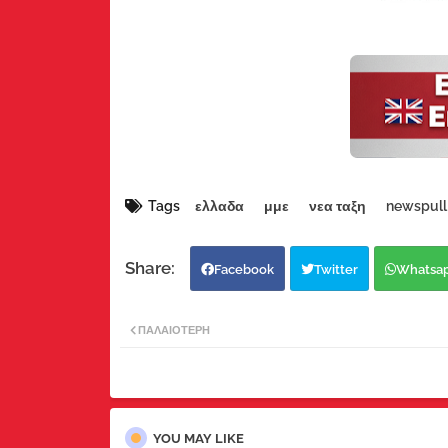
Tags
ελλαδα
μμε
νεα ταξη
newspull
Facebook
Twitter
Whatsa
ΠΑΛΑΙΌΤΕΡΗ
YOU MAY LIKE