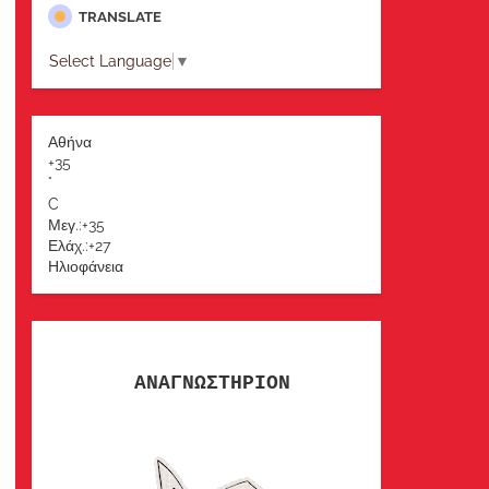
TRANSLATE
Select Language
▼
Αθήνα
+
35
°
C
Μεγ.:
+
35
Ελάχ.:
+
27
Ηλιοφάνεια
ΑΝΑΓΝΩΣΤΗΡΙΟΝ