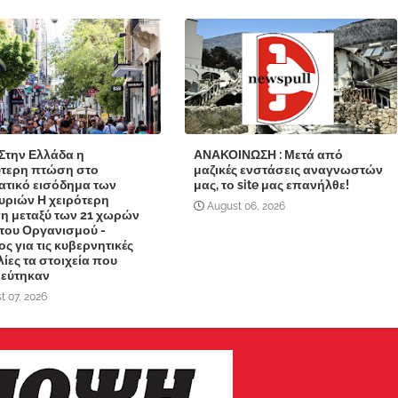
Στην Ελλάδα η
ΑΝΑΚΟΙΝΩΣΗ : Μετά από
τερη πτώση στο
μαζικές ενστάσεις αναγνωστών
τικό εισόδημα των
μας, το site μας επανήλθε!
υριών Η χειρότερη
August 06, 2026
η μεταξύ των 21 χωρών
του Οργανισμού -
ς για τις κυβερνητικές
λίες τα στοιχεία που
ιεύτηκαν
t 07, 2026