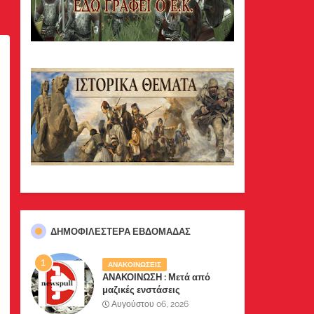
ΔΗΜΟΦΙΛΈΣΤΕΡΑ ΕΒΔΟΜΆΔΑΣ
ΑΝΑΚΟΙΝΩΣΕΙΣ
ΑΝΑΚΟΙΝΩΣΗ : Μετά από
μαζικές ενστάσεις
αναγνωστών μας, το site μας
Αυγούστου 06, 2026