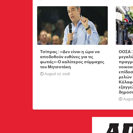
Τσίπρας : «Δεν είναι η ώρα να
ΟΟΣΑ: 
αποδοθούν ευθύνες για τις
μεγαλύ
φωτιές»-Ο καλύτερος σύμμαχος
πραγμα
του Μητσοτάκη
νοικοκ
επίδοσ
August 07, 2026
μελών 
Κόλαφο
εξαγγε
δημοσ
Augus