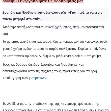
newspull Ενεργοποιήστε τις ειδοποιήσεις μας
Σουηδία και Νορβηγία, όπισθεν ολοταχώς: «Γιατί πρέπει να έχετε
πάντα μετρητά στο σπίτι»
Από την απαξίωση του φυσικού χρήματος, στην αναγκαιότητά
του
Τα μετρητά, τελικά είναι παντοτινά. Και τα «οράματα» για κοινωνίες χωρίς
φυσικό χρήμα ανέφικτα, προς το παρόν τουλάχιστον. Κυρίως, επικίνδυνα
σε καταστάσεις κρίσεων. Aκόμη κι αν μιλάμε για black out στο ρεύμα.
Τους κινδύνους διείδαν Σουηδία και Νορβηγία, και
οπισθοχωρούν από τις αρχικές τους προθέσεις για πλήρη
κατάργηση των
μετρητών.
Το 2018, ο πρώην υποδιοικητής της κεντρικής τράπεζας της
Σουηδίας προέβλεψε ότι η χώρα θα είχε «απεξαρτηθεί» μέχρι το