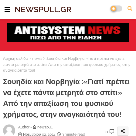
NEWSPULL.GR
Αρχική σελίδα
news
Σουηδία και Νορβηγία :«Γιατί πρέπει να έχετε
πάντα μετρητά στο σπίτι» Από την απαξίωση του φυσικού χρήματος, στην
αναγκαιότητά του!
Σουηδία και Νορβηγία :«Γιατί πρέπει
να έχετε πάντα μετρητά στο σπίτι»
Από την απαξίωση του φυσικού
χρήματος, στην αναγκαιότητά του!
Author -
newspull
0
Νοεμβρίου 02, 2024
3 minute read