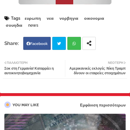
Tags
ευρωπη
νεα
νορβηγια
οικονομια
σουηδια
news
Facebook
Twi
Wh
ΠΑΛΑΙΌΤΕΡΗ
ΝΕΌΤΕΡΗ
Σοκ στη Γερμανία! Καταρρέει η
Αμερικανικές εκλογές: Νίκη Τραμπ
tter
atsa
αυτοκινητοβιομηχανία
δίνουν οι εταιρείες στοιχημάτων
pp
YOU MAY LIKE
Εμφάνιση περισσότερων