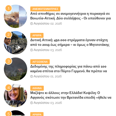
ΑΝΕΜΟΓΕΝΝΗΤΡΙΕΣ
Από σπινθήρες σε ανεμογεννήτρια η πυρκαγιά σε
Βοιωτία-Αττική .Δύο συλλήψεις - Οι υπεύθυνοι για
την λάθος διαχείριση της κατάσβεσης θα
Αυγούστου 02, 2026
"πληρώσουν";
ΑΡΘΡΑ
Δυτική Αττική: 450.000 στρέμματα έγιναν στάχτη
από το 2019 έως σήμερα – κι όμως ο Μητσοτάκης
έλαβε 40% και 45% στις εκλογές του 2023,ενώ 50%
Αυγούστου 03, 2026
πήρε στα Βίλλια!!!
ΑΙΓΟΣΘΕΝΑ
Δεδομένης της πληροφορίας για πάνω από 100
καμένα σπίτια στο Πόρτο Γερμενό, θα πρέπει να
αναζητηθούν ευθύνες για την ολοσχερή
Αυγούστου 01, 2026
καταστροφή του τελευταίου πνεύμονα, του
επίγειου παραδείσου της Αττικής
ΑΘΗΝΑ
Μαζέψτε κι άλλους στην Ελλάδα! Κυψέλη: Ο
Αφγανός σκότωσε την Βρετανίδα επειδή «ήθελε να
κάνει τη σύντροφό του χριστιανή»
Αυγούστου 03, 2026
ΑΡΘΡΑ