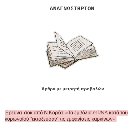
ΑΝΑΓΝΩΣΤΗΡΙΟΝ
Άρθρα με μετρητή προβολών
Έρευνα-σοκ από Ν.Κορέα: «Τα εμβόλια mRNA κατά του
κορωνοϊού “εκτόξευσαν” τις εμφανίσεις καρκίνων»!