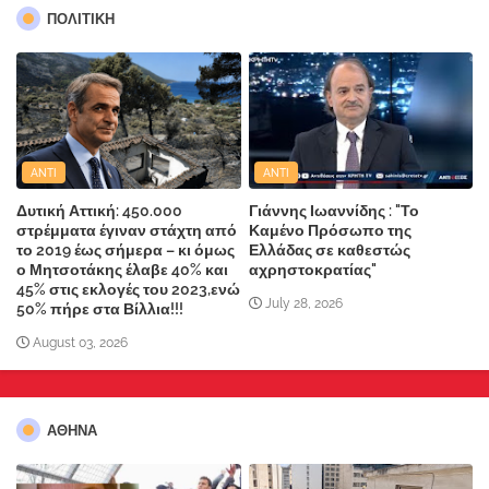
ΠΟΛΙΤΙΚΗ
ANTI
ANTI
Δυτική Αττική: 450.000
Γιάννης Ιωαννίδης : "Το
στρέμματα έγιναν στάχτη από
Καμένο Πρόσωπο της
το 2019 έως σήμερα – κι όμως
Ελλάδας σε καθεστώς
ο Μητσοτάκης έλαβε 40% και
αχρηστοκρατίας"
45% στις εκλογές του 2023,ενώ
July 28, 2026
50% πήρε στα Βίλλια!!!
August 03, 2026
ΑΘΗΝΑ