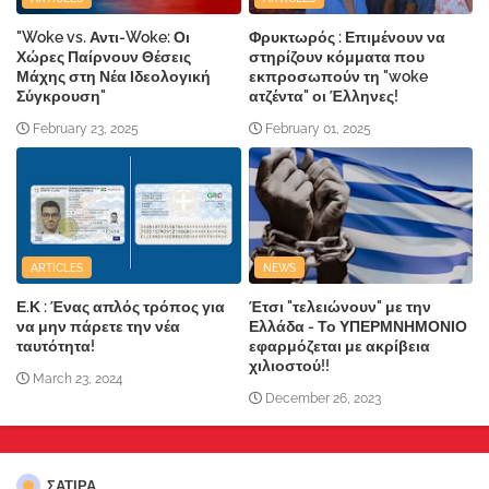
"Woke vs. Αντι-Woke: Οι
Φρυκτωρός : Επιμένουν να
Χώρες Παίρνουν Θέσεις
στηρίζουν κόμματα που
Μάχης στη Νέα Ιδεολογική
εκπροσωπούν τη "woke
Σύγκρουση"
ατζέντα" οι Έλληνες!
February 23, 2025
February 01, 2025
ARTICLES
NEWS
Ε.Κ : Ένας απλός τρόπος για
Έτσι "τελειώνουν" με την
να μην πάρετε την νέα
Ελλάδα - Το ΥΠΕΡΜΝΗΜΟΝΙΟ
ταυτότητα!
εφαρμόζεται με ακρίβεια
χιλιοστού!!
March 23, 2024
December 26, 2023
ΣΑΤΙΡΑ