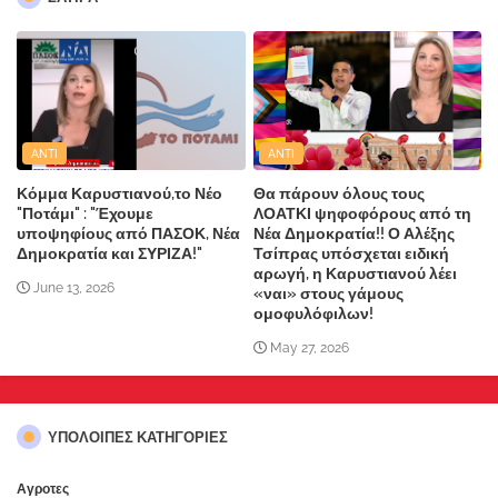
ANTI
ANTI
Κόμμα Καρυστιανού,το Νέο
Θα πάρουν όλους τους
"Ποτάμι" : "Έχουμε
ΛΟΑΤΚΙ ψηφοφόρους από τη
υποψηφίους από ΠΑΣΟΚ, Νέα
Νέα Δημοκρατία!! Ο Αλέξης
Δημοκρατία και ΣΥΡΙΖΑ!"
Τσίπρας υπόσχεται ειδική
αρωγή, η Καρυστιανού λέει
June 13, 2026
«ναι» στους γάμους
ομοφυλόφιλων!
May 27, 2026
ΥΠΌΛΟΙΠΕΣ ΚΑΤΗΓΟΡΊΕΣ
Αγροτες