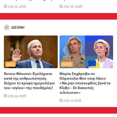
July 31, 2026
July 26, 2026
ΔΙΕΘΝΗ
ANTI
NEWS
Άντονι Φάουτσι: Εγκλήματα
Μαρία Ζαχάροβα σε
κατά της ανθρωπότητας
Ούρσουλα Φον ντερ Λάιεν:
δείχνει το κρυφό ημερολόγιο
«Να μην επισκεφθείς ξανά το
του «αγίου» της πανδημίας!
Κίεβο - Οι διακοπές
τελείωσαν»
July 31, 2026
July 17, 2026