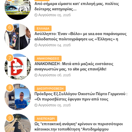
Από σήμερα είμαστε κατ' επιλογή μας, πολίτες
δεύτερης κατηγορίας....
Αυγούστου 05, 2026
ΕΛΛΑΔΑ
Ασύλληπτο: Έναν «Βόλο» με 102.000 παράνομους
αλλοδαπούς πολιτογράφησε ως «Έλληνες» η
κυβέρνηση!
Αυγούστου 04, 2026
ΑΝΑΚΟΙΝΩΣΕΙΣ
ΑΝΑΚΟΙΝΩΣΗ : Μετά από μαζικές ενστάσεις
αναγνωστών μας, το site μας επανήλθε!
Αυγούστου 06, 2026
ΔΑΣΟΠΥΡΟΣΒΕΣΗ
Πρόεδρος Εξ.Συλλόγου Οικιστών Πόρτο Γερμενού :
«Οι πυροσβέστες έφυγαν πριν από τους
κατοίκους»
Αυγούστου 05, 2026
ΑΛΕΠΟΧΩΡΙ
Ως "επιτακτική ανάγκη" κρίνουν οι περισσότεροι
κάτοικοι,την τοποθέτηση "Αντιδημάρχου