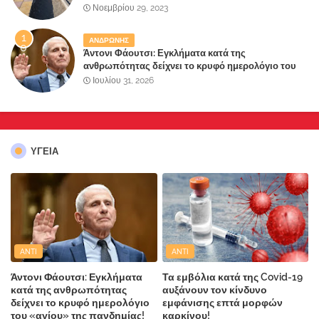
Παραλιακής Ζώνης" στο Δήμο Μάνδρας-Ειδυλλίας!
Νοεμβρίου 29, 2023
ΑΝΔΡΩΝΗΣ
Άντονι Φάουτσι: Εγκλήματα κατά της
ανθρωπότητας δείχνει το κρυφό ημερολόγιο του
«αγίου» της πανδημίας!
Ιουλίου 31, 2026
ΥΓΕΙΑ
ANTI
ANTI
Άντονι Φάουτσι: Εγκλήματα
Τα εμβόλια κατά της Covid-19
κατά της ανθρωπότητας
αυξάνουν τον κίνδυνο
δείχνει το κρυφό ημερολόγιο
εμφάνισης επτά μορφών
του «αγίου» της πανδημίας!
καρκίνου!