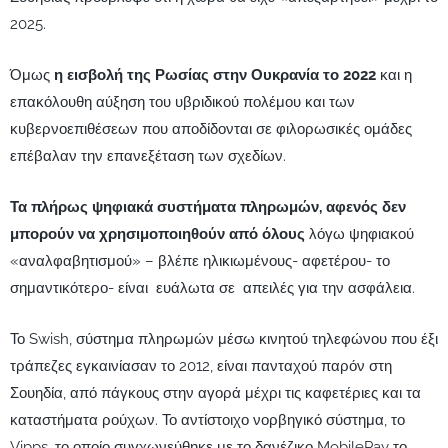
2025.
Όμως
η εισβολή της Ρωσίας στην Ουκρανία το 2022
και η
επακόλουθη αύξηση του υβριδικού πολέμου και των
κυβερνοεπιθέσεων που αποδίδονται σε φιλορωσικές ομάδες
επέβαλαν την επανεξέταση των σχεδίων.
Τα πλήρως ψηφιακά συστήματα πληρωμών, αφενός δεν
μπορούν να χρησιμοποιηθούν από όλους
λόγω ψηφιακού
«αναλφαβητισμού» – βλέπε ηλικιωμένους- αφετέρου- το
σημαντικότερο- είναι ευάλωτα σε απειλές για την ασφάλεια.
Το Swish, σύστημα πληρωμών μέσω κινητού τηλεφώνου που έξι
τράπεζες εγκαινίασαν το 2012, είναι πανταχού παρόν στη
Σουηδία, από πάγκους στην αγορά μέχρι τις καφετέριες και τα
καταστήματα ρούχων. Το αντίστοιχο νορβηγικό σύστημα, το
Vipps, το οποίο συγχωνεύθηκε με το δανέζικο MobilePay το