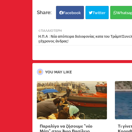
Facebook
Twitter
Whatsa
ΠΑΛΑΙΌΤΕΡΗ
Η.Π.Α : Νέα απόπειρα δολοφονίας κατα του Τράμπ!Συνε
58χρονος άνδρας!
YOU MAY LIKE
Παραλίγο να ζήσουμε "νέο
Τι γίνε
Μάτι" στον Άγιο Βασίλειο
Κορινθ