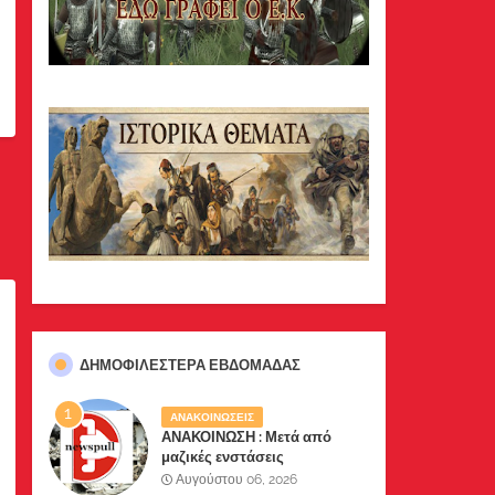
ΔΗΜΟΦΙΛΈΣΤΕΡΑ ΕΒΔΟΜΆΔΑΣ
ΑΝΑΚΟΙΝΩΣΕΙΣ
ΑΝΑΚΟΙΝΩΣΗ : Μετά από
μαζικές ενστάσεις
αναγνωστών μας, το site μας
Αυγούστου 06, 2026