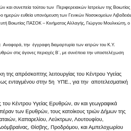
ν και συνεπεία τούτου των Περιφερειακών Ιατρείων της Βοιωτίας
προ ημερών ευθεία υπονόμευση των Γενικών Νοσοκομείων Λιβαδειά
υτή Βοιωτίας ΠΑΣΟΚ – Κινήματος Αλλαγής, Γιώργου Μουλκιώτη, ο
ε Αναφορά, την έγγραφη διαμαρτυρία των ιατρών του Κ.Υ.
θρών στις άγονες περιοχές Β΄, με συνέπεια την υποστελέχωση
κη της απρόσκοπτης λειτουργίας του Κέντρου Υγείας
ως ενταγμένου στην 5η ΥΠΕ., για την αποτελεσματική
ης του Κέντρου Υγείας Ερυθρών, αν και γεωγραφικά
ά πέραν των Ερυθρών, τους κατοίκους τριών Δήμων της
λαταιών, Καπαρελίου, Λεύκτρων, Λουτουφίου,
Δοόμβραίνας, Θίσβης, Προδρόμου, και Αμπελοχωρίου