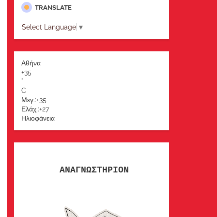
TRANSLATE
Select Language
▼
Αθήνα
+
35
°
C
Μεγ.:
+
35
Ελάχ.:
+
27
Ηλιοφάνεια
ΑΝΑΓΝΩΣΤΗΡΙΟΝ