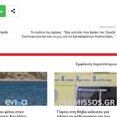
pp
ΝΕΌΤΕΡΗ
λήφθη
Το σχόλιο της ημέρας : "Βρε μπελάς που βρήκε τον Σύριζα!
Συσπειρώνονται λέει οι gay για να ξαναψηφίσουν Κασσελάκη..."
Εμφάνιση περισσότερων
ται φέτος στον
Γύφτοι στη Θήβα κάλεσαν για
ιακό; Και άλλος
πλάκα το ασθενοφόρο και του