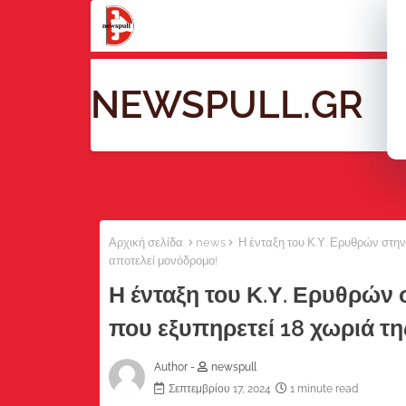
NEWSPULL.GR
Ho
Αρχική σελίδα
news
Η ένταξη του Κ.Υ. Ερυθρών στην
αποτελεί μονόδρομο!
Η ένταξη του Κ.Υ. Ερυθρών
που εξυπηρετεί 18 χωριά τη
Author -
newspull
Σεπτεμβρίου 17, 2024
1 minute read