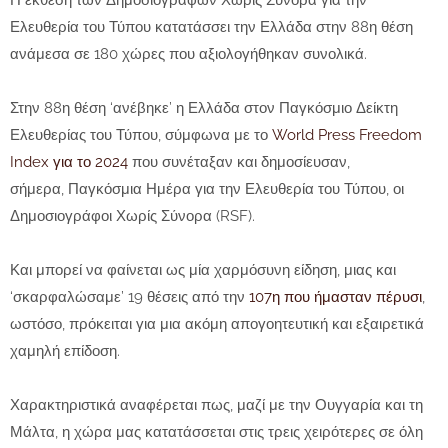
Η έκθεση των Δημοσιογράφων Χωρίς Σύνορα για την
Ελευθερία του Τύπου κατατάσσει την Ελλάδα στην 88η θέση
ανάμεσα σε 180 χώρες που αξιολογήθηκαν συνολικά.
Στην
88η θέση ‘ανέβηκε’ η Ελλάδα
στον Παγκόσμιο Δείκτη
Ελευθερίας του Τύπου, σύμφωνα με το
World Press Freedom
Index για το 2024
που συνέταξαν και δημοσίευσαν,
σήμερα,
Παγκόσμια Ημέρα για την Ελευθερία του Τύπου
, οι
Δημοσιογράφοι Χωρίς Σύνορα (RSF).
Και μπορεί να φαίνεται ως μία χαρμόσυνη είδηση, μιας και
‘σκαρφαλώσαμε’ 19 θέσεις από την
107η που ήμασταν πέρυσι
,
ωστόσο, πρόκειται για μια ακόμη
απογοητευτική και εξαιρετικά
χαμηλή επίδοση.
Χαρακτηριστικά αναφέρεται πως, μαζί με την Ουγγαρία και τη
Μάλτα,
η χώρα μας κατατάσσεται στις τρεις χειρότερες σε όλη