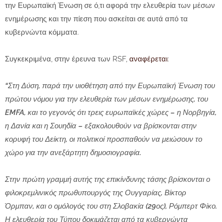
την Ευρωπαϊκή Ένωση
σε ό,τι αφορά την ελευθερία των μέσων
ενημέρωσης και την πίεση που ασκείται σε αυτά από τα
κυβερνώντα κόμματα.
Συγκεκριμένα, στην έρευνα των RSF,
αναφέρεται
:
“Στη Δύση, παρά την υιοθέτηση από την Ευρωπαϊκή Ένωση του
πρώτου νόμου για την ελευθερία των μέσων ενημέρωσης, του
EMFA, και το γεγονός ότι τρεις ευρωπαϊκές χώρες – η Νορβηγία,
η Δανία και η Σουηδία – εξακολουθούν να βρίσκονται στην
κορυφή του Δείκτη, οι πολιτικοί προσπαθούν να μειώσουν το
χώρο για την ανεξάρτητη δημοσιογραφία.
Στην πρώτη γραμμή αυτής της επικίνδυνης τάσης βρίσκονται ο
φιλοκρεμλινικός πρωθυπουργός της Ουγγαρίας, Βίκτορ
Όρμπαν, και ο ομόλογός του στη Σλοβακία (29ος), Ρόμπερτ Φίκο.
Η ελευθερία του Τύπου δοκιμάζεται από τα κυβερνώντα