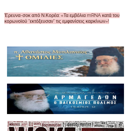
Έρευνα-σοκ από Ν.Κορέα: «Τα εμβόλια mRNA κατά του
κορωνοϊού “εκτόξευσαν” τις εμφανίσεις καρκίνων»!