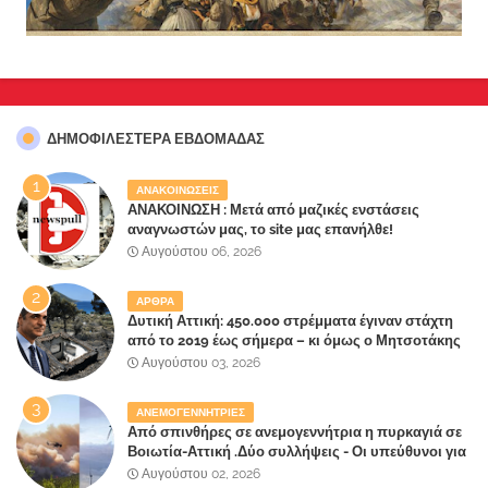
ΔΗΜΟΦΙΛΈΣΤΕΡΑ ΕΒΔΟΜΆΔΑΣ
ΑΝΑΚΟΙΝΩΣΕΙΣ
ΑΝΑΚΟΙΝΩΣΗ : Μετά από μαζικές ενστάσεις
αναγνωστών μας, το site μας επανήλθε!
Αυγούστου 06, 2026
ΑΡΘΡΑ
Δυτική Αττική: 450.000 στρέμματα έγιναν στάχτη
από το 2019 έως σήμερα – κι όμως ο Μητσοτάκης
έλαβε 40% και 45% στις εκλογές του 2023,ενώ 50%
Αυγούστου 03, 2026
πήρε στα Βίλλια!!!
ΑΝΕΜΟΓΕΝΝΗΤΡΙΕΣ
Από σπινθήρες σε ανεμογεννήτρια η πυρκαγιά σε
Βοιωτία-Αττική .Δύο συλλήψεις - Οι υπεύθυνοι για
την λάθος διαχείριση της κατάσβεσης θα
Αυγούστου 02, 2026