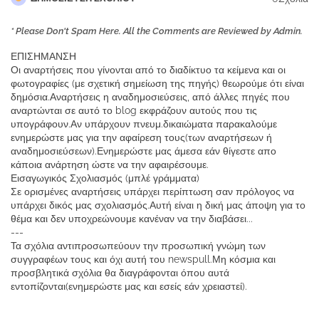
* Please Don't Spam Here. All the Comments are Reviewed by Admin.
ΕΠΙΣΗΜΑΝΣΗ
Οι αναρτήσεις που γίνονται από το διαδίκτυο τα κείμενα και οι
φωτογραφίες (με σχετική σημείωση της πηγής) θεωρούμε ότι είναι
δημόσια.Αναρτήσεις η αναδημοσιεύσεις, από άλλες πηγές που
αναρτώνται σε αυτό το blog εκφράζουν αυτούς που τις
υπογράφουν.Αν υπάρχουν πνευμ.δικαιώματα παρακαλούμε
ενημερώστε μας για την αφαίρεση τους(των αναρτήσεων ή
αναδημοσιεύσεων).Ενημερώστε μας άμεσα εάν θίγεστε απο
κάποια ανάρτηση ώστε να την αφαιρέσουμε.
Εισαγωγικός Σχολιασμός (μπλέ γράμματα)
Σε ορισμένες αναρτήσεις υπάρχει περίπτωση σαν πρόλογος να
υπάρχει δικός μας σχολιασμός.Αυτή είναι η δική μας άποψη για το
θέμα και δεν υποχρεώνουμε κανέναν να την διαβάσει...
---
Τα σχόλια αντιπροσωπεύουν την προσωπική γνώμη των
συγγραφέων τους και όχι αυτή του newspull.Μη κόσμια και
προσβλητικά σχόλια θα διαγράφονται όπου αυτά
εντοπίζονται(ενημερώστε μας και εσείς εάν χρειαστεί).