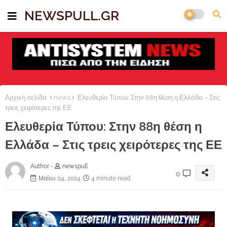
NEWSPULL.GR
Αρχική σελίδα
news
Ελευθερία Τύπου: Στην 88η θέση η Ελλάδα – Στις
τρεις χειρότερες της ΕΕ
Ελευθερία Τύπου: Στην 88η θέση η
Ελλάδα – Στις τρεις χειρότερες της ΕΕ
Author -
newspull
0
Μαΐου 04, 2024
4 minute read