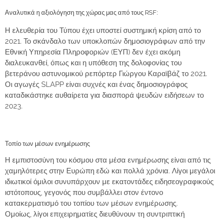
Αναλυτικά η αξιολόγηση της χώρας μας από τους RSF:
Η ελευθερία του Τύπου έχει υποστεί συστημική κρίση από το
2021
. Το σκάνδαλο των
υποκλοπών
δημοσιογράφων από την
Εθνική Υπηρεσία Πληροφοριών (ΕΥΠ) δεν έχει ακόμη
διαλευκανθεί, όπως και η υπόθεση της δολοφονίας του
βετεράνου αστυνομικού ρεπόρτερ
Γιώργου Καραϊβάζ
το 2021.
Οι αγωγές
SLAPP
είναι συχνές και ένας δημοσιογράφος
καταδικάστηκε αυθαίρετα για διασπορά ψευδών ειδήσεων το
2023.
Τοπίο των μέσων ενημέρωσης
Η
εμπιστοσύνη
του κόσμου στα μέσα ενημέρωσης είναι από τις
χαμηλότερες στην Ευρώπη
εδώ και πολλά χρόνια. Λίγοι μεγάλοι
ιδιωτικοί όμιλοι συνυπάρχουν με εκατοντάδες ειδησεογραφικούς
ιστότοπους, γεγονός που συμβάλλει στον έντονο
κατακερματισμό του τοπίου των μέσων ενημέρωσης.
Ομοίως,
λίγοι επιχειρηματίες διευθύνουν τη συντριπτική