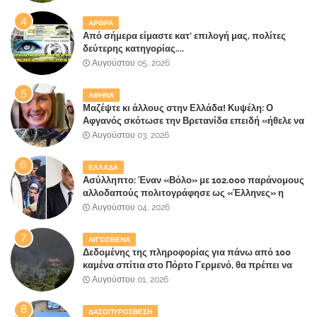
"πληρώσουν";
ΑΡΘΡΑ
Από σήμερα είμαστε κατ' επιλογή μας, πολίτες
δεύτερης κατηγορίας....
Αυγούστου 05, 2026
ΑΘΗΝΑ
Μαζέψτε κι άλλους στην Ελλάδα! Κυψέλη: Ο
Αφγανός σκότωσε την Βρετανίδα επειδή «ήθελε να
κάνει τη σύντροφό του χριστιανή»
Αυγούστου 03, 2026
ΕΛΛΑΔΑ
Ασύλληπτο: Έναν «Βόλο» με 102.000 παράνομους
αλλοδαπούς πολιτογράφησε ως «Έλληνες» η
κυβέρνηση!
Αυγούστου 04, 2026
ΑΙΓΟΣΘΕΝΑ
Δεδομένης της πληροφορίας για πάνω από 100
καμένα σπίτια στο Πόρτο Γερμενό, θα πρέπει να
αναζητηθούν ευθύνες για την ολοσχερή
Αυγούστου 01, 2026
καταστροφή του τελευταίου πνεύμονα, του
επίγειου παραδείσου της Αττικής
ΔΑΣΟΠΥΡΟΣΒΕΣΗ