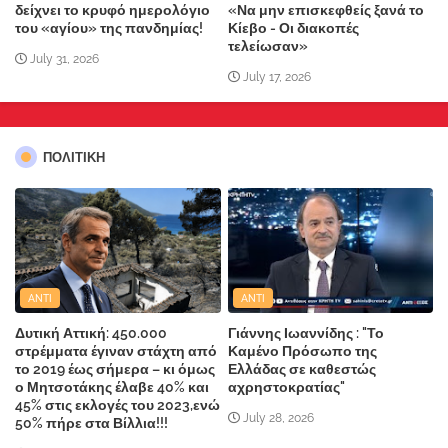
δείχνει το κρυφό ημερολόγιο
«Να μην επισκεφθείς ξανά το
του «αγίου» της πανδημίας!
Κίεβο - Οι διακοπές
τελείωσαν»
July 31, 2026
July 17, 2026
ΠΟΛΙΤΙΚΗ
ANTI
ANTI
Δυτική Αττική: 450.000
Γιάννης Ιωαννίδης : "Το
στρέμματα έγιναν στάχτη από
Καμένο Πρόσωπο της
το 2019 έως σήμερα – κι όμως
Ελλάδας σε καθεστώς
ο Μητσοτάκης έλαβε 40% και
αχρηστοκρατίας"
45% στις εκλογές του 2023,ενώ
July 28, 2026
50% πήρε στα Βίλλια!!!