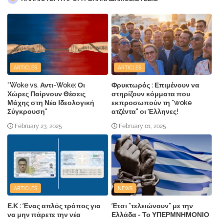
ARTICLES
ARTICLES
"Woke vs. Αντι-Woke: Οι
Φρυκτωρός : Επιμένουν να
Χώρες Παίρνουν Θέσεις
στηρίζουν κόμματα που
Μάχης στη Νέα Ιδεολογική
εκπροσωπούν τη "woke
Σύγκρουση"
ατζέντα" οι Έλληνες!
February 23, 2025
February 01, 2025
ARTICLES
NEWS
Ε.Κ : Ένας απλός τρόπος για
Έτσι "τελειώνουν" με την
να μην πάρετε την νέα
Ελλάδα - Το ΥΠΕΡΜΝΗΜΟΝΙΟ