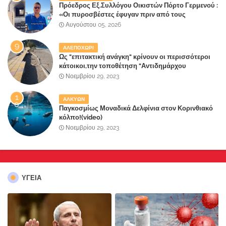
Πρόεδρος Εξ.Συλλόγου Οικιστών Πόρτο Γερμενού :
«Οι πυροσβέστες έφυγαν πριν από τους
κατοίκους»
Αυγούστου 05, 2026
ΑΛΕΠΟΧΩΡΙ
Ως "επιτακτική ανάγκη" κρίνουν οι περισσότεροι
κάτοικοι,την τοποθέτηση "Αντιδημάρχου
Παραλιακής Ζώνης" στο Δήμο Μάνδρας-Ειδυλλίας!
Νοεμβρίου 29, 2023
ΑΛΚΥΩΝ
Παγκοσμίως Μοναδικά Δελφίνια στον Κορινθιακό
κόλπο!(video)
Νοεμβρίου 29, 2023
ΥΓΕΙΑ