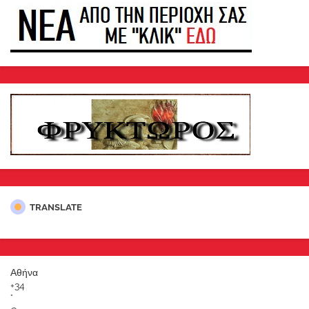
TRANSLATE
Αθήνα
+
34
°