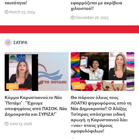
ταυτότητα!
εφαρμόζεται με ακρίβεια
χιλιοστού!!
March 23, 2024
December 26, 2023
ΣΑΤΙΡΑ
ANTI
ANTI
Κόμμα Καρυστιανού,το Νέο
Θα πάρουν όλους τους
"Ποτάμι" : "Έχουμε
ΛΟΑΤΚΙ ψηφοφόρους από τη
υποψηφίους από ΠΑΣΟΚ, Νέα
Νέα Δημοκρατία!! Ο Αλέξης
Δημοκρατία και ΣΥΡΙΖΑ!"
Τσίπρας υπόσχεται ειδική
αρωγή, η Καρυστιανού λέει
June 13, 2026
«ναι» στους γάμους
ομοφυλόφιλων!