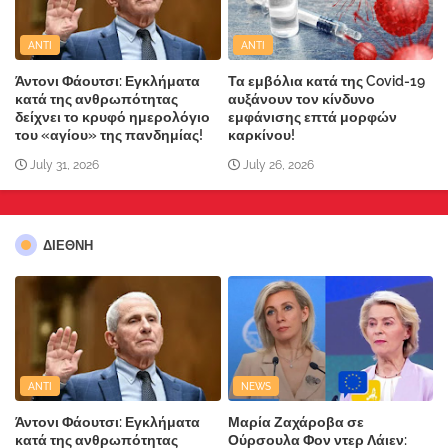
ANTI
ANTI
Άντονι Φάουτσι: Εγκλήματα
Τα εμβόλια κατά της Covid-19
κατά της ανθρωπότητας
αυξάνουν τον κίνδυνο
δείχνει το κρυφό ημερολόγιο
εμφάνισης επτά μορφών
του «αγίου» της πανδημίας!
καρκίνου!
July 31, 2026
July 26, 2026
ΔΙΕΘΝΗ
ANTI
NEWS
Άντονι Φάουτσι: Εγκλήματα
Μαρία Ζαχάροβα σε
κατά της ανθρωπότητας
Ούρσουλα Φον ντερ Λάιεν: