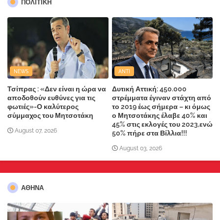
ΠΟΛΙΤΙΚΗ
NEWS
ANTI
Τσίπρας : «Δεν είναι η ώρα να
Δυτική Αττική: 450.000
αποδοθούν ευθύνες για τις
στρέμματα έγιναν στάχτη από
φωτιές»-Ο καλύτερος
το 2019 έως σήμερα – κι όμως
σύμμαχος του Μητσοτάκη
ο Μητσοτάκης έλαβε 40% και
45% στις εκλογές του 2023,ενώ
August 07, 2026
50% πήρε στα Βίλλια!!!
August 03, 2026
ΑΘΗΝΑ