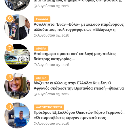
από το 2019 έως σήμερα – κι όμως ο Μητσοτάκης
έλαβε 40% και 45% στις εκλογές του 2023,ενώ 50%
Αυγούστου 03, 2026
πήρε στα Βίλλια!!!
ΕΛΛΑΔΑ
Ασύλληπτο: Έναν «Βόλο» με 102.000 παράνομους
αλλοδαπούς πολιτογράφησε ως «Έλληνες» η
κυβέρνηση!
Αυγούστου 04, 2026
ΑΡΘΡΑ
Από σήμερα είμαστε κατ' επιλογή μας, πολίτες
δεύτερης κατηγορίας....
Αυγούστου 05, 2026
ΑΘΗΝΑ
Μαζέψτε κι άλλους στην Ελλάδα! Κυψέλη: Ο
Αφγανός σκότωσε την Βρετανίδα επειδή «ήθελε να
κάνει τη σύντροφό του χριστιανή»
Αυγούστου 03, 2026
ΔΑΣΟΠΥΡΟΣΒΕΣΗ
Πρόεδρος Εξ.Συλλόγου Οικιστών Πόρτο Γερμενού :
«Οι πυροσβέστες έφυγαν πριν από τους
κατοίκους»
Αυγούστου 05, 2026