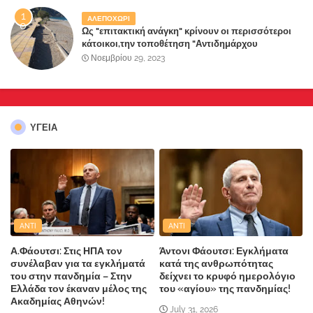
ΑΛΕΠΟΧΩΡΙ
Ως "επιτακτική ανάγκη" κρίνουν οι περισσότεροι
κάτοικοι,την τοποθέτηση "Αντιδημάρχου
Παραλιακής Ζώνης" στο Δήμο Μάνδρας-Ειδυλλίας!
Νοεμβρίου 29, 2023
ΥΓΕΙΑ
ANTI
ANTI
Α.Φάουτσι: Στις ΗΠΑ τον
Άντονι Φάουτσι: Εγκλήματα
συνέλαβαν για τα εγκλήματά
κατά της ανθρωπότητας
του στην πανδημία – Στην
δείχνει το κρυφό ημερολόγιο
Ελλάδα τον έκαναν μέλος της
του «αγίου» της πανδημίας!
Ακαδημίας Αθηνών!
July 31, 2026