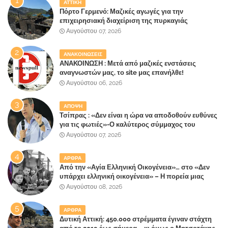
ΑΤΤΙΚΗ
Πόρτο Γερμενό: Μαζικές αγωγές για την
επιχειρησιακή διαχείριση της πυρκαγιάς
ετοιμάζουν οι κάτοικοι!
Αυγούστου 07, 2026
ΑΝΑΚΟΙΝΩΣΕΙΣ
ΑΝΑΚΟΙΝΩΣΗ : Μετά από μαζικές ενστάσεις
αναγνωστών μας, το site μας επανήλθε!
Αυγούστου 06, 2026
ΑΠΟΨΗ
Τσίπρας : «Δεν είναι η ώρα να αποδοθούν ευθύνες
για τις φωτιές»-Ο καλύτερος σύμμαχος του
Μητσοτάκη
Αυγούστου 07, 2026
ΑΡΘΡΑ
Από την «Αγία Ελληνική Οικογένεια»… στο «Δεν
υπάρχει ελληνική οικογένεια» – Η πορεία μιας
κοινωνίας που κινδυνεύει να ξεχάσει ποια είναι
Αυγούστου 08, 2026
ΑΡΘΡΑ
Δυτική Αττική: 450.000 στρέμματα έγιναν στάχτη