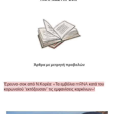
Άρθρα με μετρητή προβολών
Έρευνα-σοκ από Ν.Κορέα: «Τα εμβόλια mRNA κατά του
κορωνοϊού “εκτόξευσαν” τις εμφανίσεις καρκίνων»!