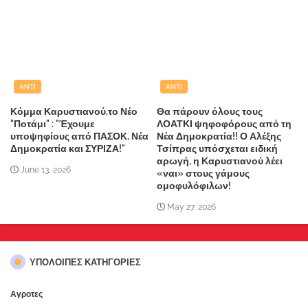
ANTI
ANTI
Κόμμα Καρυστιανού,το Νέο
Θα πάρουν όλους τους
"Ποτάμι" : "Έχουμε
ΛΟΑΤΚΙ ψηφοφόρους από τη
υποψηφίους από ΠΑΣΟΚ, Νέα
Νέα Δημοκρατία!! Ο Αλέξης
Δημοκρατία και ΣΥΡΙΖΑ!"
Τσίπρας υπόσχεται ειδική
αρωγή, η Καρυστιανού λέει
June 13, 2026
«ναι» στους γάμους
ομοφυλόφιλων!
May 27, 2026
ΥΠΌΛΟΙΠΕΣ ΚΑΤΗΓΟΡΊΕΣ
Αγροτες