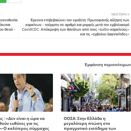
ΝΕΌΤΕΡΗ
τεκνοθεσία:
Έρευνα επιβεβαιώνει τον εφιάλτη: Πρωτοφανής αύξηση των
κειται
καρκίνων - τούρμπο σε αριθμό και μορφές μετά τον εμβολιασμό
ου Θεού -
CovidCDC: Απόκρυψη των θανάτων από τους «turbo-καρκίνους»
και τις «εμβολιο-ξαφνικίτιδες»
Εμφάνιση περισσότερων
ς : «Δεν είναι η ώρα να
ΟΟΣΑ: Στην Ελλάδα η
ούν ευθύνες για τις
μεγαλύτερη πτώση στο
»-Ο καλύτερος σύμμαχος
πραγματικό εισόδημα των