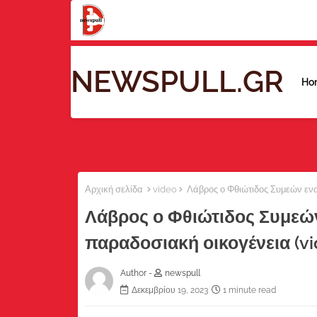
NEWSPULL.GR
Ho
Αρχική σελίδα
video
Λάβρος ο Φθιώτιδος Συμεών ενα
Λάβρος ο Φθιώτιδος Συμεών
παραδοσιακή οικογένεια (vi
Author -
newspull
Δεκεμβρίου 19, 2023
1 minute read