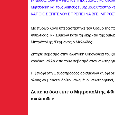
εκπροσωπούν την Νέα Τάξη Πραγμάτων και θέλουν ν
Μητσοτάκη και τους λοιπούς ένθερμους υποστηρικτέ
ΚΑΠΟΙΟΣ ΕΠΙΤΕΛΟΥΣ ΠΡΕΠΕΙ ΝΑ ΒΓΕΙ ΜΠΡΟΣΤ
Με πύρινο λόγο υπερασπίστηκε τον θεσμό της πα
Φθιώτιδας, κκ Συμεών κατά τη διάρκεια της ομιλί
Μητρόπολης “Γερμανός ο Μελωδός”.
Ζήτησε σεβασμό στην ελληνική Οικογένεια τονίζο
κανέναν αλλά απαιτούν σεβασμό στον συντηρητι
Η ξενόφερτη ψευδοπρόοδος ορισμένων ανέφερε, 
όλους να μείνουν όρθιοι, ενωμένοι, συντηρητικοί,
Δείτε τα όσα είπε ο Μητροπολίτης Φθι
ακολουθεί: