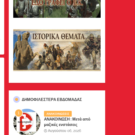
ΔΗΜΟΦΙΛΈΣΤΕΡΑ ΕΒΔΟΜΆΔΑΣ
ΑΝΑΚΟΙΝΩΣΕΙΣ
ΑΝΑΚΟΙΝΩΣΗ : Μετά από
μαζικές ενστάσεις
αναγνωστών μας, το site μας
Αυγούστου 06, 2026