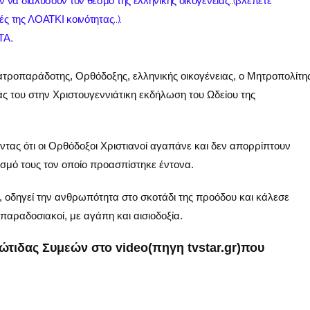
α διαλύσουν τον θεσμό της ελληνικής οικογένειας..(βλέπετε
ς της ΛΟΑΤΚΙ κοινότητας..).
Α..
τροπαράδοτης, Ορθόδοξης, ελληνικής οικογένειας, ο Μητροπολίτη
ας του στην Χριστουγεννιάτικη εκδήλωση του Ωδείου της
ντας ότι οι Ορθόδοξοι Χριστιανοί αγαπάνε και δεν απορρίπτουν
σμό τους τον οποίο προασπίστηκε έντονα.
οδηγεί την ανθρωπότητα στο σκοτάδι της προόδου και κάλεσε
 παραδοσιακοί, με αγάπη και αισιοδοξία.
ώτιδας Συμεών στο video(πηγη tvstar.gr)που