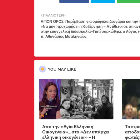
ΠΑΛΑΙΌΤΕΡΗ
ΑΓΙΟΝ ΟΡΟΣ: Παρέμβαση για ομόφυλα ζευγάρια και την 
«Να μην προχωρήσει η Κυβέρνηση – Αντίθετοι σε ότι αντί
στην ευαγγελική διδασκαλία»Γιατί σαρκώθηκε ο Λόγος τ
π. Αθανάσιος Μυτιληναίος
YOU MAY LIKE
Από την «Αγία Ελληνική
Τσίπρα
Οικογένεια»… στο «Δεν υπάρχει
αποδοθ
ελληνική οικογένεια» – Η
φωτιές