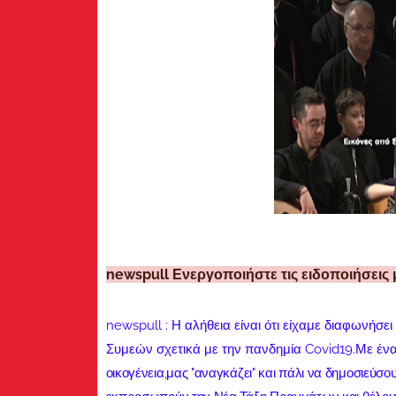
newspull Ενεργοποιήστε τις ειδοποιήσεις 
newspull : Η αλήθεια είναι ότι είχαμε διαφωνήσε
Συμεών σχετικά με την πανδημία Covid19.Με έν
οικογένεια,μας "αναγκάζει" και πάλι να δημοσιεύσο