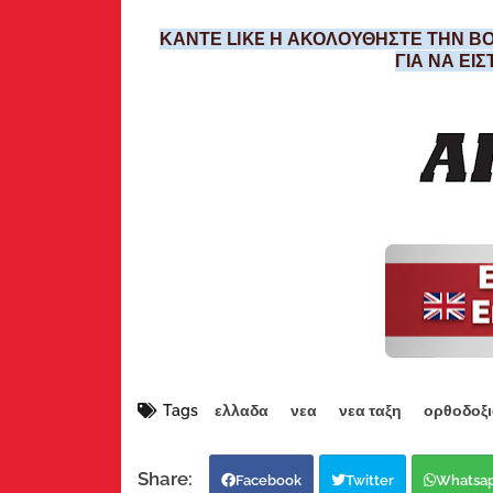
ΚΑΝΤΕ LIKE Η ΑΚΟΛΟΥΘΗΣΤΕ ΤΗΝ ΒΟ
ΓΙΑ ΝΑ ΕΙ
Tags
ελλαδα
νεα
νεα ταξη
ορθοδοξι
Facebook
Twitter
Whatsa