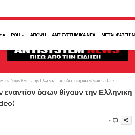
Κάντε ''ΚΛΙΚ'' πάνω στο ΝΑΙ ώστε να
λαμβάνετε ειδοποιήσεις για σημαντικά θέματά
μας
me
ΡΟΗ
ΑΠΟΨΗ
ΑΝΤΙΣΥΣΤΗΜΙΚΑ ΝΕΑ
ΜΕΤΑΦΡΑΣΕΙΣ 
ΟΧΙ ΤΩΡΑ
ΝΑΙ
ντίον όσων θίγουν την Ελληνική παραδοσιακή οικογένεια (video)
 εναντίον όσων θίγουν την Ελληνική
deo)
0