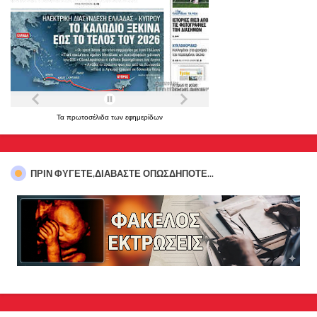
Τα
πρωτοσέλιδα
των
εφημερίδων
ΠΡΊΝ ΦΎΓΕΤΕ,ΔΙΑΒΆΣΤΕ ΟΠΩΣΔΉΠΟΤΕ...