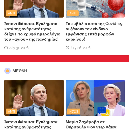
ANTI
ANTI
Άντονι Φάουτσι: Εγκλήματα
Τα εμβόλια κατά της Covid-19
κατά της ανθρωπότητας
αυξάνουν τον κίνδυνο
δείχνει το κρυφό ημερολόγιο
εμφάνισης επτά μορφών
του «αγίου» της πανδημίας!
καρκίνου!
July 31, 2026
July 26, 2026
ΔΙΕΘΝΗ
ANTI
NEWS
Άντονι Φάουτσι: Εγκλήματα
Μαρία Ζαχάροβα σε
κατά της ανθρωπότητας
Ούρσουλα Φον ντερ Λάιεν: