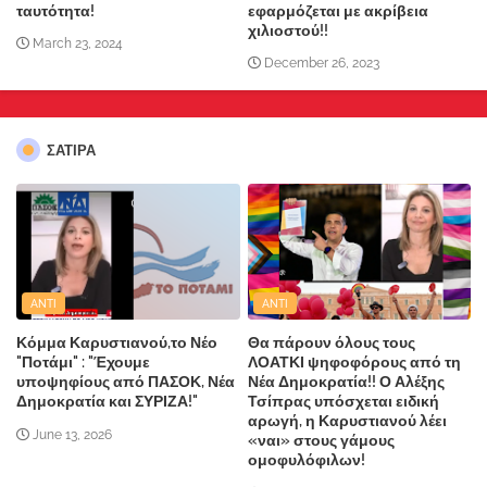
ταυτότητα!
εφαρμόζεται με ακρίβεια
χιλιοστού!!
March 23, 2024
December 26, 2023
ΣΑΤΙΡΑ
ANTI
ANTI
Κόμμα Καρυστιανού,το Νέο
Θα πάρουν όλους τους
"Ποτάμι" : "Έχουμε
ΛΟΑΤΚΙ ψηφοφόρους από τη
υποψηφίους από ΠΑΣΟΚ, Νέα
Νέα Δημοκρατία!! Ο Αλέξης
Δημοκρατία και ΣΥΡΙΖΑ!"
Τσίπρας υπόσχεται ειδική
αρωγή, η Καρυστιανού λέει
June 13, 2026
«ναι» στους γάμους
ομοφυλόφιλων!