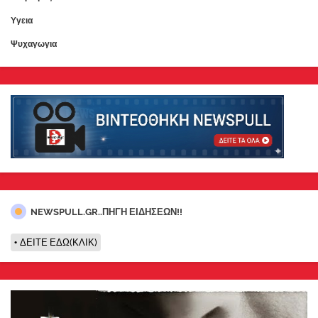
Υγεια
Ψυχαγωγια
NEWSPULL.GR..ΠΗΓΗ ΕΙΔΗΣΕΩΝ!!
ΔΕΙΤΕ ΕΔΩ(ΚΛΙΚ)