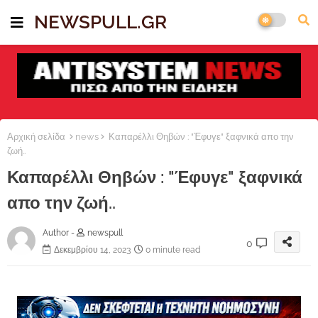
NEWSPULL.GR
Αρχική σελίδα
news
Καπαρέλλι Θηβών : "Έφυγε" ξαφνικά απο την
ζωή..
Καπαρέλλι Θηβών : "Έφυγε" ξαφνικά
απο την ζωή..
Author -
newspull
0
Δεκεμβρίου 14, 2023
0 minute read