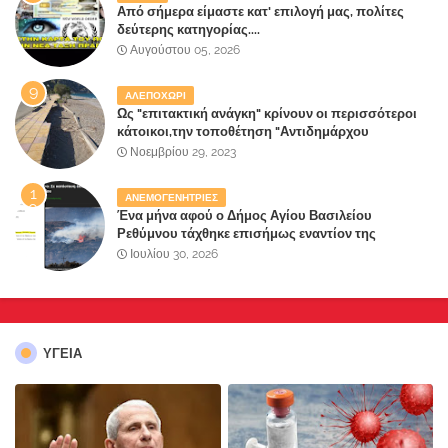
Από σήμερα είμαστε κατ' επιλογή μας, πολίτες
δεύτερης κατηγορίας....
Αυγούστου 05, 2026
ΑΛΕΠΟΧΩΡΙ
Ως "επιτακτική ανάγκη" κρίνουν οι περισσότεροι
κάτοικοι,την τοποθέτηση "Αντιδημάρχου
Παραλιακής Ζώνης" στο Δήμο Μάνδρας-Ειδυλλίας!
Νοεμβρίου 29, 2023
ΑΝΕΜΟΓΕΝΗΤΡΙΕΣ
Ένα μήνα αφού ο Δήμος Αγίου Βασιλείου
Ρεθύμνου τάχθηκε επισήμως εναντίον της
καταστροφής του τόπου τους από
Ιουλίου 30, 2026
ανεμογεννήτριες ξεκίνησε να καίγεται
ΥΓΕΙΑ