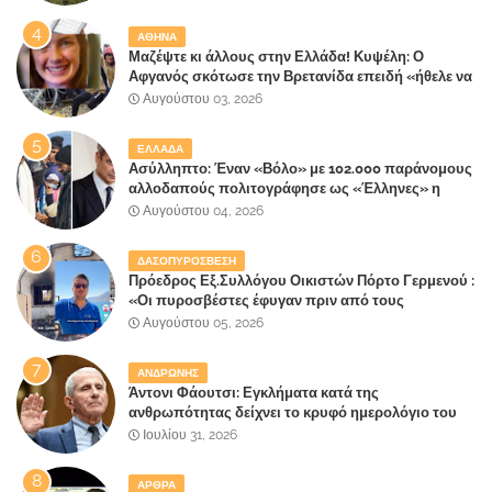
καταστροφή του τελευταίου πνεύμονα, του
επίγειου παραδείσου της Αττικής
ΑΘΗΝΑ
Μαζέψτε κι άλλους στην Ελλάδα! Κυψέλη: Ο
Αφγανός σκότωσε την Βρετανίδα επειδή «ήθελε να
κάνει τη σύντροφό του χριστιανή»
Αυγούστου 03, 2026
ΕΛΛΑΔΑ
Ασύλληπτο: Έναν «Βόλο» με 102.000 παράνομους
αλλοδαπούς πολιτογράφησε ως «Έλληνες» η
κυβέρνηση!
Αυγούστου 04, 2026
ΔΑΣΟΠΥΡΟΣΒΕΣΗ
Πρόεδρος Εξ.Συλλόγου Οικιστών Πόρτο Γερμενού :
«Οι πυροσβέστες έφυγαν πριν από τους
κατοίκους»
Αυγούστου 05, 2026
ΑΝΔΡΩΝΗΣ
Άντονι Φάουτσι: Εγκλήματα κατά της
ανθρωπότητας δείχνει το κρυφό ημερολόγιο του
«αγίου» της πανδημίας!
Ιουλίου 31, 2026
ΑΡΘΡΑ