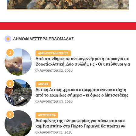
ΔΗΜΟΦΙΛΈΣΤΕΡΑ ΕΒΔΟΜΆΔΑΣ
ΑΝΕΜΟΓΕΝΝΗΤΡΙΕΣ
Από σπινθήρες σε ανεμογεννήτρια η πυρκαγιά σε
Βοιωτία-Αττική .Δύο συλλήψεις - Οι υπεύθυνοι για
την λάθος διαχείριση της κατάσβεσης θα
Αυγούστου 02, 2026
"πληρώσουν";
ΑΡΘΡΑ
Δυτική Αττική: 450.000 στρέμματα έγιναν στάχτη
από το 2019 έως σήμερα – κι όμως ο Μητσοτάκης
έλαβε 40% και 45% στις εκλογές του 2023,ενώ 50%
Αυγούστου 03, 2026
πήρε στα Βίλλια!!!
ΑΙΓΟΣΘΕΝΑ
Δεδομένης της πληροφορίας για πάνω από 100
καμένα σπίτια στο Πόρτο Γερμενό, θα πρέπει να
αναζητηθούν ευθύνες για την ολοσχερή
Αυγούστου 01, 2026