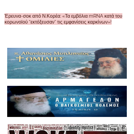
Έρευνα-σοκ από Ν.Κορέα: «Τα εμβόλια mRNA κατά του
κορωνοϊού “εκτόξευσαν” τις εμφανίσεις καρκίνων»!