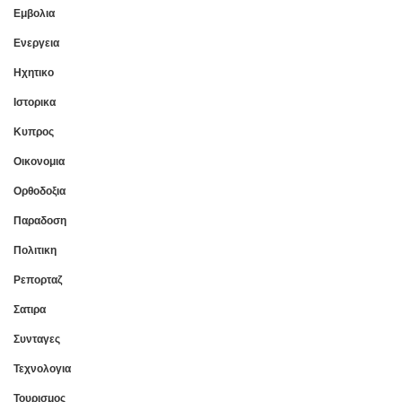
Εμβολια
Ενεργεια
Ηχητικο
Ιστορικα
Κυπρος
Οικονομια
Ορθοδοξια
Παραδοση
Πολιτικη
Ρεπορταζ
Σατιρα
Συνταγες
Τεχνολογια
Τουρισμος