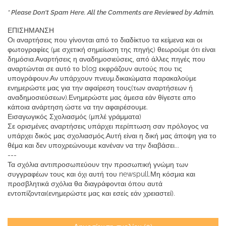
* Please Don't Spam Here. All the Comments are Reviewed by Admin.
ΕΠΙΣΗΜΑΝΣΗ
Οι αναρτήσεις που γίνονται από το διαδίκτυο τα κείμενα και οι
φωτογραφίες (με σχετική σημείωση της πηγής) θεωρούμε ότι είναι
δημόσια.Αναρτήσεις η αναδημοσιεύσεις, από άλλες πηγές που
αναρτώνται σε αυτό το blog εκφράζουν αυτούς που τις
υπογράφουν.Αν υπάρχουν πνευμ.δικαιώματα παρακαλούμε
ενημερώστε μας για την αφαίρεση τους(των αναρτήσεων ή
αναδημοσιεύσεων).Ενημερώστε μας άμεσα εάν θίγεστε απο
κάποια ανάρτηση ώστε να την αφαιρέσουμε.
Εισαγωγικός Σχολιασμός (μπλέ γράμματα)
Σε ορισμένες αναρτήσεις υπάρχει περίπτωση σαν πρόλογος να
υπάρχει δικός μας σχολιασμός.Αυτή είναι η δική μας άποψη για το
θέμα και δεν υποχρεώνουμε κανέναν να την διαβάσει...
---
Τα σχόλια αντιπροσωπεύουν την προσωπική γνώμη των
συγγραφέων τους και όχι αυτή του newspull.Μη κόσμια και
προσβλητικά σχόλια θα διαγράφονται όπου αυτά
εντοπίζονται(ενημερώστε μας και εσείς εάν χρειαστεί).