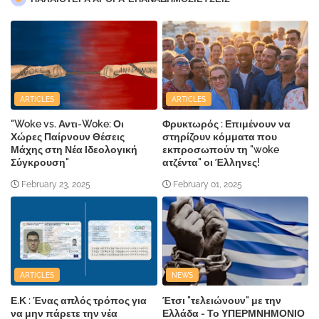
ARTICLES
ARTICLES
"Woke vs. Αντι-Woke: Οι
Φρυκτωρός : Επιμένουν να
Χώρες Παίρνουν Θέσεις
στηρίζουν κόμματα που
Μάχης στη Νέα Ιδεολογική
εκπροσωπούν τη "woke
Σύγκρουση"
ατζέντα" οι Έλληνες!
February 23, 2025
February 01, 2025
ARTICLES
NEWS
Ε.Κ : Ένας απλός τρόπος για
Έτσι "τελειώνουν" με την
να μην πάρετε την νέα
Ελλάδα - Το ΥΠΕΡΜΝΗΜΟΝΙΟ