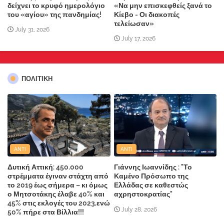
δείχνει το κρυφό ημερολόγιο
«Να μην επισκεφθείς ξανά το
του «αγίου» της πανδημίας!
Κίεβο - Οι διακοπές
τελείωσαν»
July 31, 2026
July 17, 2026
ΠΟΛΙΤΙΚΗ
ANTI
ANTI
Δυτική Αττική: 450.000
Γιάννης Ιωαννίδης : "Το
στρέμματα έγιναν στάχτη από
Καμένο Πρόσωπο της
το 2019 έως σήμερα – κι όμως
Ελλάδας σε καθεστώς
ο Μητσοτάκης έλαβε 40% και
αχρηστοκρατίας"
45% στις εκλογές του 2023,ενώ
July 28, 2026
50% πήρε στα Βίλλια!!!