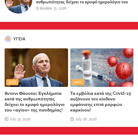
ανθρωπότητας δείχνει το κρυφό ημερολόγιο του
«αγίου» της πανδημίας!
Ιουλίου 31, 2026
ΥΓΕΙΑ
ANTI
ANTI
Άντονι Φάουτσι: Εγκλήματα
Τα εμβόλια κατά της Covid-19
κατά της ανθρωπότητας
αυξάνουν τον κίνδυνο
δείχνει το κρυφό ημερολόγιο
εμφάνισης επτά μορφών
του «αγίου» της πανδημίας!
καρκίνου!
July 31, 2026
July 26, 2026