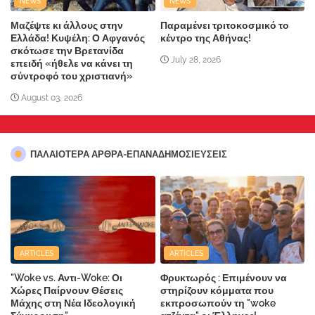
NEWS
NEWS
Μαζέψτε κι άλλους στην
Παραμένει τριτοκοσμικό το
Ελλάδα! Κυψέλη: Ο Αφγανός
κέντρο της Αθήνας!
σκότωσε την Βρετανίδα
July 28, 2026
επειδή «ήθελε να κάνει τη
σύντροφό του χριστιανή»
August 03, 2026
ΠΑΛΑΙΟΤΕΡΑ ΑΡΘΡΑ-ΕΠΑΝΑΔΗΜΟΣΙΕΥΣΕΙΣ
ARTICLES
ARTICLES
"Woke vs. Αντι-Woke: Οι
Φρυκτωρός : Επιμένουν να
Χώρες Παίρνουν Θέσεις
στηρίζουν κόμματα που
Μάχης στη Νέα Ιδεολογική
εκπροσωπούν τη "woke