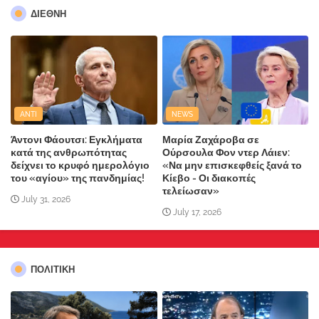
ΔΙΕΘΝΗ
ANTI
NEWS
Άντονι Φάουτσι: Εγκλήματα
Μαρία Ζαχάροβα σε
κατά της ανθρωπότητας
Ούρσουλα Φον ντερ Λάιεν:
δείχνει το κρυφό ημερολόγιο
«Να μην επισκεφθείς ξανά το
του «αγίου» της πανδημίας!
Κίεβο - Οι διακοπές
τελείωσαν»
July 31, 2026
July 17, 2026
ΠΟΛΙΤΙΚΗ