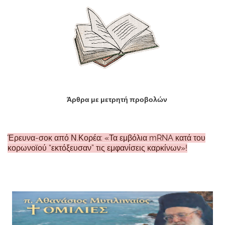
Άρθρα με μετρητή προβολών
Έρευνα-σοκ από Ν.Κορέα: «Τα εμβόλια mRNA κατά του
κορωνοϊού “εκτόξευσαν” τις εμφανίσεις καρκίνων»!