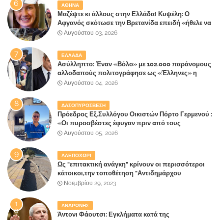
ΑΘΗΝΑ
Μαζέψτε κι άλλους στην Ελλάδα! Κυψέλη: Ο
Αφγανός σκότωσε την Βρετανίδα επειδή «ήθελε να
κάνει τη σύντροφό του χριστιανή»
Αυγούστου 03, 2026
ΕΛΛΑΔΑ
Ασύλληπτο: Έναν «Βόλο» με 102.000 παράνομους
αλλοδαπούς πολιτογράφησε ως «Έλληνες» η
κυβέρνηση!
Αυγούστου 04, 2026
ΔΑΣΟΠΥΡΟΣΒΕΣΗ
Πρόεδρος Εξ.Συλλόγου Οικιστών Πόρτο Γερμενού :
«Οι πυροσβέστες έφυγαν πριν από τους
κατοίκους»
Αυγούστου 05, 2026
ΑΛΕΠΟΧΩΡΙ
Ως "επιτακτική ανάγκη" κρίνουν οι περισσότεροι
κάτοικοι,την τοποθέτηση "Αντιδημάρχου
Παραλιακής Ζώνης" στο Δήμο Μάνδρας-Ειδυλλίας!
Νοεμβρίου 29, 2023
ΑΝΔΡΩΝΗΣ
Άντονι Φάουτσι: Εγκλήματα κατά της