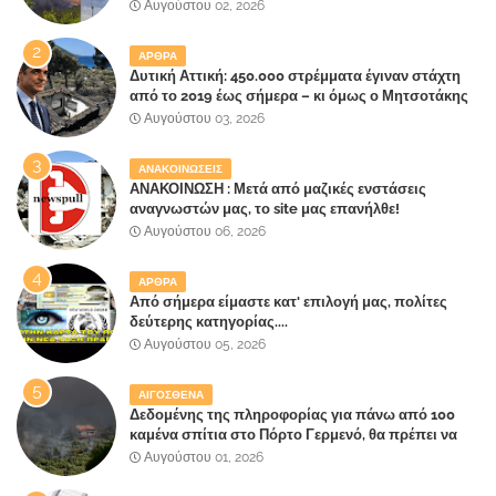
την λάθος διαχείριση της κατάσβεσης θα
Αυγούστου 02, 2026
"πληρώσουν";
ΑΡΘΡΑ
Δυτική Αττική: 450.000 στρέμματα έγιναν στάχτη
από το 2019 έως σήμερα – κι όμως ο Μητσοτάκης
έλαβε 40% και 45% στις εκλογές του 2023,ενώ 50%
Αυγούστου 03, 2026
πήρε στα Βίλλια!!!
ΑΝΑΚΟΙΝΩΣΕΙΣ
ΑΝΑΚΟΙΝΩΣΗ : Μετά από μαζικές ενστάσεις
αναγνωστών μας, το site μας επανήλθε!
Αυγούστου 06, 2026
ΑΡΘΡΑ
Από σήμερα είμαστε κατ' επιλογή μας, πολίτες
δεύτερης κατηγορίας....
Αυγούστου 05, 2026
ΑΙΓΟΣΘΕΝΑ
Δεδομένης της πληροφορίας για πάνω από 100
καμένα σπίτια στο Πόρτο Γερμενό, θα πρέπει να
αναζητηθούν ευθύνες για την ολοσχερή
Αυγούστου 01, 2026
καταστροφή του τελευταίου πνεύμονα, του
επίγειου παραδείσου της Αττικής