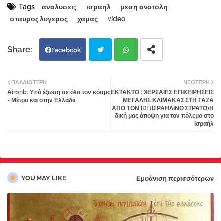
Tags
αναλυσεις
ισραηλ
μεση ανατολη
σταυρος λυγερος
χαμας
video
Facebook
Twi
Wh
ΠΑΛΑΙΌΤΕΡΗ
ΝΕΌΤΕΡΗ
Αirbnb: Υπό έξωση σε όλο τον κόσμο
ΕΚΤΑΚΤΟ : ΧΕΡΣΑΙΕΣ ΕΠΙΧΕΙΡΗΣΕΙΣ
tter
atsa
- Μέτρα και στην Ελλάδα
ΜΕΓΑΛΗΣ ΚΛΙΜΑΚΑΣ ΣΤΗ ΓΑΖΑ
ΑΠΟ ΤΟΝ IDF(ΙΣΡΑΗΛΙΝΟ ΣΤΡΑΤΟ)Η
δική μας άποψη για τον πόλεμο στο
pp
Ισραήλ
YOU MAY LIKE
Εμφάνιση περισσότερων