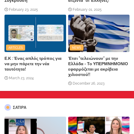
Σύγκρουση"
ατζέντα" οι Έλληνες!
February 23, 2025
February 01, 2025
ARTICLES
NEWS
Ε.Κ : Ένας απλός τρόπος για
Έτσι "τελειώνουν" με την
να μην πάρετε την νέα
Ελλάδα - Το ΥΠΕΡΜΝΗΜΟΝΙΟ
ταυτότητα!
εφαρμόζεται με ακρίβεια
χιλιοστού!!
March 23, 2024
December 26, 2023
ΣΑΤΙΡΑ