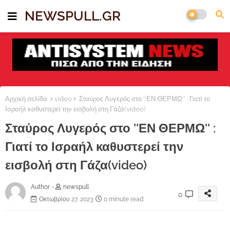
NEWSPULL.GR
Αρχική σελίδα
video
Σταύρος Λυγερός στο ''ΕΝ ΘΕΡΜΩ'' : Γιατί το
Ισραήλ καθυστερεί την εισβολή στη Γάζα(video)
Σταύρος Λυγερός στο ''ΕΝ ΘΕΡΜΩ'' :
Γιατί το Ισραήλ καθυστερεί την
εισβολή στη Γάζα(video)
Author -
newspull
0
Οκτωβρίου 27, 2023
0 minute read