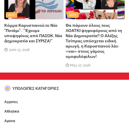
ANTI
ANTI
Κόμμα Καρυστιανού,το Νέο
Θα πάρουν όλους τους
"Ποτάμι" : "Έχουμε
ΛΟΑΤΚΙ ψηφοφόρους από τη
υποψηφίους από ΠΑΣΟΚ, Νέα
Νέα Δημοκρατία!! Ο Αλέξης
Δημοκρατία και ΣΥΡΙΖΑ!"
Τσίπρας υπόσχεται ειδική
αρωγή, η Καρυστιανού λέει
June 13, 2026
«ναι» στους γάμους
ομοφυλόφιλων!
May 27, 2026
ΥΠΌΛΟΙΠΕΣ ΚΑΤΗΓΟΡΊΕΣ
Αγροτες
Αθλητικα
Αμυνα