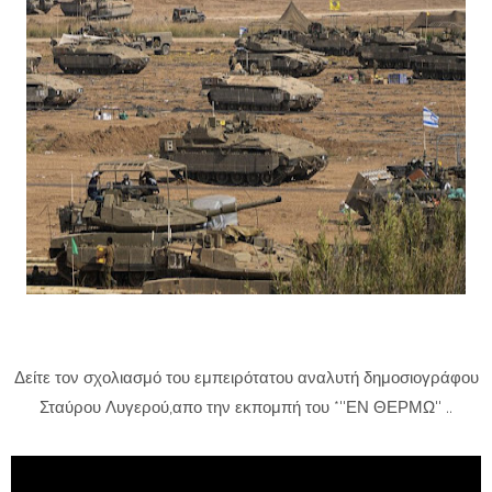
Δείτε τον σχολιασμό του εμπειρότατου αναλυτή δημοσιογράφου
Σταύρου Λυγερού,απο την εκπομπή του *''ΕΝ ΘΕΡΜΩ'' ..