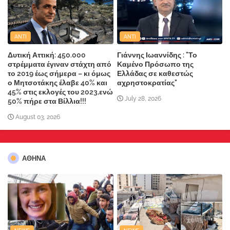
ANTI
ANTI
Δυτική Αττική: 450.000
Γιάννης Ιωαννίδης : "Το
στρέμματα έγιναν στάχτη από
Καμένο Πρόσωπο της
το 2019 έως σήμερα – κι όμως
Ελλάδας σε καθεστώς
ο Μητσοτάκης έλαβε 40% και
αχρηστοκρατίας"
45% στις εκλογές του 2023,ενώ
July 28, 2026
50% πήρε στα Βίλλια!!!
August 03, 2026
ΑΘΗΝΑ