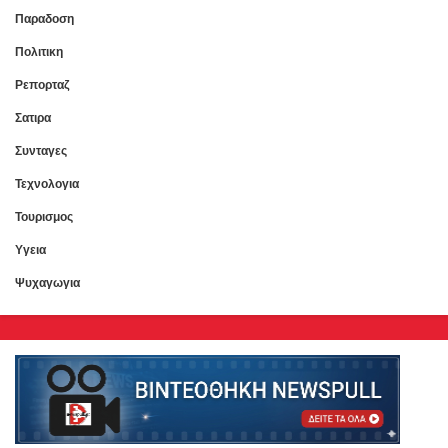
Παραδοση
Πολιτικη
Ρεπορταζ
Σατιρα
Συνταγες
Τεχνολογια
Τουρισμος
Υγεια
Ψυχαγωγια