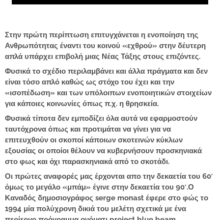
Στην πρώτη περίπτωση επιτυγχάνεται η ενοποίηση της
Ανθρωπότητας έναντι του κοινού «εχθρού» στην δέυτερη
απλά υπάρχει επιβολή μιας Νέας Τάξης στους επιζόντες.
Φυσικά το σχέδιο περιλαμβάνει και άλλα πράγματα και δεν
είναι τόσο απλό καθώς ως στόχο του έχει και την
«ισοπέδωση» και των υπόλοιπων ενοποιητικών στοιχείων
για κάποιες κοινωνίες όπως π.χ. η θρησκεία.
Φυσικά τίποτα δεν εμποδίζει όλα αυτά να εφαρμοστούν
ταυτόχρονα όπως και προτιμάται να γίνει για να
επιτευχθούν οι σκοποί κάποιων σκοτεινών κύκλων
εξουσίας οι οποίοι θέλουν να κυβερνήσουν προσκηνιακά
στο φως και όχι παρασκηνιακά από το σκοτάδι.
Οι πρώτες αναφορές μας έρχονται απο την δεκαετία του 60′
όμως το μεγάλο «μπάμ» έγινε στην δεκαετία του 90′.Ο
Καναδός δημοσιογράφος serge monast έφερε στο φώς το
1994 μία πολύχρονη δικιά του μελέτη σχετικά με ένα
περίεργο πρόγραμμα ονόματι project blue beam.