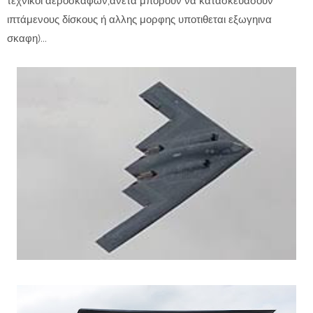
τεχνικοί αεροσκαφων,άνετα μπορουν να κατασκευασουν
ιπτάμενους δίσκους ή αλλης μορφης υποτιθεται εξωγηινα
σκαφη)...