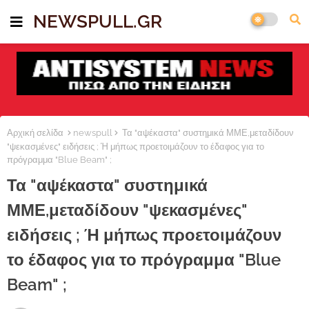
NEWSPULL.GR
Αρχική σελίδα
newspull
Τα "αψέκαστα" συστημικά ΜΜΕ,μεταδίδουν
"ψεκασμένες" ειδήσεις ; Ή μήπως προετοιμάζουν το έδαφος για το
πρόγραμμα "Blue Beam" ;
Τα "αψέκαστα" συστημικά
ΜΜΕ,μεταδίδουν "ψεκασμένες"
ειδήσεις ; Ή μήπως προετοιμάζουν
το έδαφος για το πρόγραμμα "Blue
Beam" ;