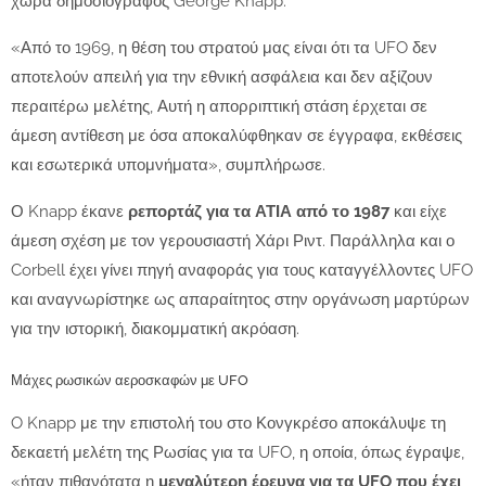
χώρα δημοσιογράφος George Knapp.
«Από το 1969, η θέση του στρατού μας είναι ότι τα UFO δεν
αποτελούν απειλή για την εθνική ασφάλεια και δεν αξίζουν
περαιτέρω μελέτης, Αυτή η απορριπτική στάση έρχεται σε
άμεση αντίθεση με όσα αποκαλύφθηκαν σε έγγραφα, εκθέσεις
και εσωτερικά υπομνήματα», συμπλήρωσε.
Ο Knapp έκανε
ρεπορτάζ για τα ΑΤΙΑ από το 1987
και είχε
άμεση σχέση με τον γερουσιαστή Χάρι Ριντ. Παράλληλα και ο
Corbell έχει γίνει πηγή αναφοράς για τους καταγγέλλοντες UFO
και αναγνωρίστηκε ως απαραίτητος στην οργάνωση μαρτύρων
για την ιστορική, διακομματική ακρόαση.
Μάχες ρωσικών αεροσκαφών με UFO
O Knapp με την επιστολή του στο Κονγκρέσο αποκάλυψε τη
δεκαετή μελέτη της Ρωσίας για τα UFO, η οποία, όπως έγραψε,
«ήταν πιθανότατα η
μεγαλύτερη έρευνα για τα UFO που έχει