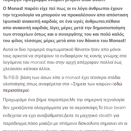
Ο Μonast παρότι είχε πεί πως οι εν λόγο άνθρωποι έχουν
την τεχνολογία να μπορούν να προκαλέσουν απο απόσταση
(φυσικά) ανακοπή καρδιάς σε ένα υγιές άνθρωπο,πέθανε
απο ανακοπή καρδιάς λίγες μέρες μετά την δημοσιοποίηση
των στοιχείων όπως και ο συνεργάτης του και πολύ καλός
του φίλος τέσσερις μέρες μετά απο τον θάνατο του Μonast!
Αυτοί οι δύο (τρομερά συμτωματικοί) θάνατοι ήταν απο μόνοι
τους αρκετοί να στρέψουν το ενδιαφέρον τις κοινής γνώμης στα
λεγόμενα του monast που στην αρχή απέρριψαν πολλοί έως
χλεύασαν κάποιοι άλλοι..
Το P.B.B. βάση των όσων είπε ο monast έχει τέσσερα στάδια
υλοποίησης όπως αναφέρεται στα «Σημεία των καιρών»(
εδώ
περισσότερα
)
Προχωράμε ένα βήμα παραπέρα.Με την σημερινή τεχνολογία
δεν χρειάζονται ολογράμματα για τα αεροσκάφη.Το blue beam
ενδεχεται να εχει αναβαθμιστεί.Δειτε το μαχητικό stealth για
παράδειγμα,πόσο μοιάζει με ιπτάμενο δίσκο(Αυτο σημαινει οτι οι