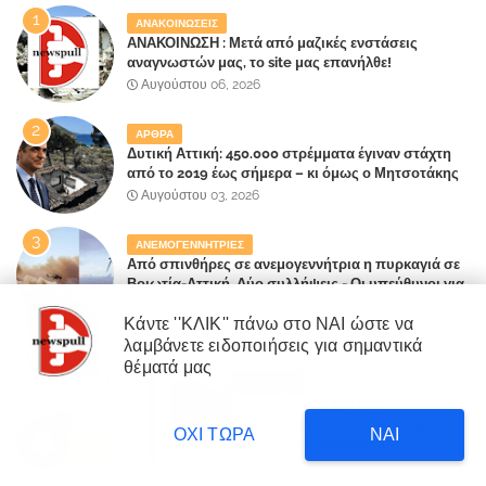
ΑΝΑΚΟΙΝΩΣΕΙΣ
ΑΝΑΚΟΙΝΩΣΗ : Μετά από μαζικές ενστάσεις
αναγνωστών μας, το site μας επανήλθε!
Αυγούστου 06, 2026
ΑΡΘΡΑ
Δυτική Αττική: 450.000 στρέμματα έγιναν στάχτη
από το 2019 έως σήμερα – κι όμως ο Μητσοτάκης
έλαβε 40% και 45% στις εκλογές του 2023,ενώ 50%
Αυγούστου 03, 2026
πήρε στα Βίλλια!!!
ΑΝΕΜΟΓΕΝΝΗΤΡΙΕΣ
Από σπινθήρες σε ανεμογεννήτρια η πυρκαγιά σε
Βοιωτία-Αττική .Δύο συλλήψεις - Οι υπεύθυνοι για
την λάθος διαχείριση της κατάσβεσης θα
Αυγούστου 02, 2026
"πληρώσουν";
Κάντε ''ΚΛΙΚ'' πάνω στο ΝΑΙ ώστε να
λαμβάνετε ειδοποιήσεις για σημαντικά
ΑΡΘΡΑ
×
θέματά μας
Από σήμερα είμαστε κατ' επιλογή μας, πολίτες
Our website uses cookies to enhance your experience.
Learn
ΔΙΑΒΑΣΤΕ
δεύτερης κατηγορίας....
More
Δυτική Αττική: 450.000
Αυγούστου 05, 2026
3
στρέμματα έγιναν στάχτη επι
ΟΧΙ ΤΩΡΑ
ΝΑΙ
κυβέρνησης Μητσοτάκη!
Accept !
ΕΛΛΑΔΑ
Ασύλληπτο: Έναν «Βόλο» με 102.000 παράνομους