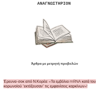
ΑΝΑΓΝΩΣΤΗΡΙΟΝ
Άρθρα με μετρητή προβολών
Έρευνα-σοκ από Ν.Κορέα: «Τα εμβόλια mRNA κατά του
κορωνοϊού “εκτόξευσαν” τις εμφανίσεις καρκίνων»!