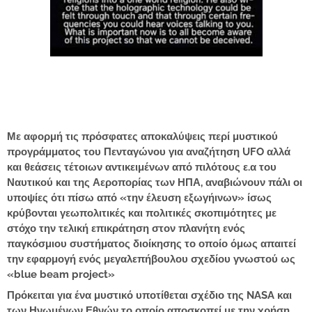
Με αφορμή τις πρόσφατες αποκαλύψεις περί μυστικού
προγράμματος του Πενταγώνου για αναζήτηση UFO αλλά
και θεάσεις τέτοιων αντικειμένων από πιλότους ε.α του
Ναυτικού και της Αεροπορίας των ΗΠΑ, αναβιώνουν πάλι οι
υποψίες ότι πίσω από «την έλευση εξωγήινων» ίσως
κρύβονται γεωπολιτικές και πολιτικές σκοπιμότητες με
στόχο την τελική επικράτηση στον πλανήτη ενός
παγκόσμιου συστήματος διοίκησης το οποίο όμως απαιτεί
την εφαρμογή ενός μεγαλεπήβουλου σχεδίου γνωστού ως
«blue beam project»
Πρόκειται για ένα μυστικό υποτίθεται σχέδιο της NASA και
των Ηνωμένων Εθνών το οποίο αποσκοπεί με την χρήση