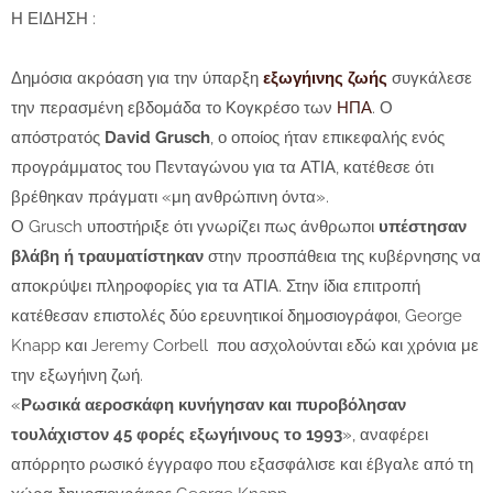
Η ΕΙΔΗΣΗ :
Δημόσια ακρόαση για την ύπαρξη
εξωγήινης ζωής
συγκάλεσε
την περασμένη εβδομάδα το Κογκρέσο των
ΗΠΑ
. Ο
απόστρατός
David Grusch
, ο οποίος ήταν επικεφαλής ενός
προγράμματος του Πενταγώνου για τα ΑΤΙΑ, κατέθεσε ότι
βρέθηκαν πράγματι «μη ανθρώπινη όντα».
Ο Grusch υποστήριξε ότι γνωρίζει πως άνθρωποι
υπέστησαν
βλάβη ή τραυματίστηκαν
στην προσπάθεια της κυβέρνησης να
αποκρύψει πληροφορίες για τα ΑΤΙΑ. Στην ίδια επιτροπή
κατέθεσαν επιστολές δύο ερευνητικοί δημοσιογράφοι, George
Knapp και Jeremy Corbell που ασχολούνται εδώ και χρόνια με
την εξωγήινη ζωή.
«
Ρωσικά αεροσκάφη κυνήγησαν και πυροβόλησαν
τουλάχιστον 45 φορές εξωγήινους το 1993
», αναφέρει
απόρρητο ρωσικό έγγραφο που εξασφάλισε και έβγαλε από τη