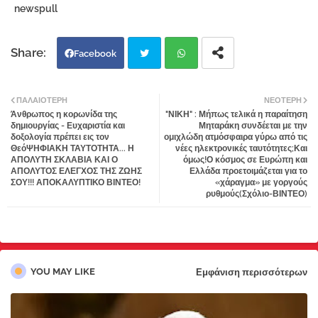
newspull
Facebook
Twi
Wh
ΠΑΛΑΙΌΤΕΡΗ
ΝΕΌΤΕΡΗ
Άνθρωπος η κορωνίδα της
"ΝΙΚΗ" : Μήπως τελικά η παραίτηση
tter
atsa
δημιουργίας - Ευχαριστία και
Μηταράκη συνδέεται με την
δοξολογία πρέπει εις τον
ομιχλώδη ατμόσφαιρα γύρω από τις
ΘεόΨΗΦΙΑΚΗ ΤΑΥΤΟΤΗΤΑ... Η
νέες ηλεκτρονικές ταυτότητες;Και
pp
ΑΠΟΛΥΤΗ ΣΚΛΑΒΙΑ ΚΑΙ Ο
όμως!Ο κόσμος σε Ευρώπη και
ΑΠΟΛΥΤΟΣ ΕΛΕΓΧΟΣ ΤΗΣ ΖΩΗΣ
Ελλάδα προετοιμάζεται για το
ΣΟΥ!!! ΑΠΟΚΑΛΥΠΤΙΚΟ ΒΙΝΤΕΟ!
«χάραγμα» με γοργούς
ρυθμούς(Σχόλιο-ΒΙΝΤΕΟ)
YOU MAY LIKE
Εμφάνιση περισσότερων