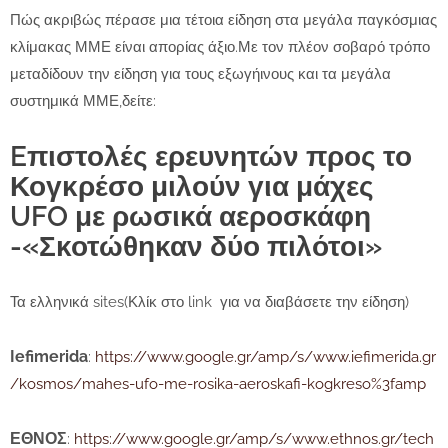
Πώς ακριβώς πέρασε μια τέτοια είδηση στα μεγάλα παγκόσμιας
κλίμακας ΜΜΕ είναι απορίας άξιο.Με τον πλέον σοβαρό τρόπο
μεταδίδουν την είδηση για τους εξωγήινους και τα μεγάλα
συστημικά ΜΜΕ,δείτε:
Eπιστολές ερευνητών προς το
Κογκρέσο μιλούν για μάχες
UFO με ρωσικά αεροσκάφη
-«Σκοτώθηκαν δύο πιλότοι»
Τα ελληνικά sites(Κλίκ στο link για να διαβάσετε την είδηση)
Iefimerida
:
https://www.google.gr/amp/s/www.iefimerida.gr
/kosmos/mahes-ufo-me-rosika-aeroskafi-kogkreso%3famp
ΕΘΝΟΣ
:
https://www.google.gr/amp/s/www.ethnos.gr/tech