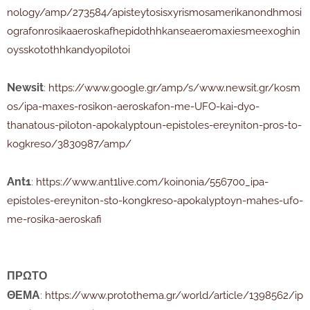
nology/amp/273584/apisteytosisxyrismosamerikanondhmosi
ografonrosikaaeroskafhepidothhkanseaeromaxiesmeexoghin
oysskotothhkandyopilotoi
Newsit
:
https://www.google.gr/amp/s/www.newsit.gr/kosm
os/ipa-maxes-rosikon-aeroskafon-me-UFO-kai-dyo-
thanatous-piloton-apokalyptoun-epistoles-ereyniton-pros-to-
kogkreso/3830987/amp/
Ant1
:
https://www.ant1live.com/koinonia/556700_ipa-
epistoles-ereyniton-sto-kongkreso-apokalyptoyn-mahes-ufo-
me-rosika-aeroskafi
ΠΡΩΤΟ
ΘΕΜΑ
:
https://www.protothema.gr/world/article/1398562/ip