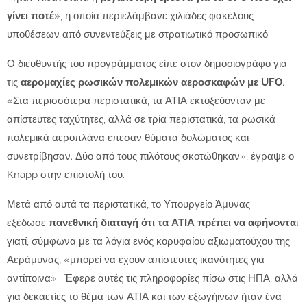
γίνει ποτέ
», η οποία περιελάμβανε χιλιάδες φακέλους
υποθέσεων από συνεντεύξεις με στρατιωτικό προσωπικό.
Ο διευθυντής του προγράμματος είπε στον δημοσιογράφο για
τις
αερομαχίες ρωσικών πολεμικών αεροσκαφών με UFO
.
«Στα περισσότερα περιστατικά, τα ΑΤΙΑ εκτοξεύονταν με
απίστευτες ταχύτητες, αλλά σε τρία περιστατικά, τα ρωσικά
πολεμικά αεροπλάνα έπεσαν θύματα δολώματος και
συνετρίβησαν. Δύο από τους πιλότους σκοτώθηκαν», έγραψε ο
Knapp στην επιστολή του.
Μετά από αυτά τα περιστατικά, το Υπουργείο Άμυνας
εξέδωσε
πανεθνική διαταγή ότι τα ΑΤΙΑ πρέπει να αφήνοντα
ι
γιατί, σύμφωνα με τα λόγια ενός κορυφαίου αξιωματούχου της
Αεράμυνας, «μπορεί να έχουν απίστευτες ικανότητες για
αντίποινα». Έφερε αυτές τις πληροφορίες πίσω στις ΗΠΑ, αλλά
για δεκαετίες το θέμα των ΑΤΙΑ και των εξωγήινων ήταν ένα