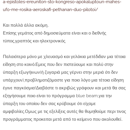
a-epistoles-ereuniton-sto-kongreso-apokaluptoun-mahes-
ufo-me-rosika-aeroskafi-pethanan-duo-pilotoi/
Και πολλά άλλα ακόμη..
Επίσης γεμάτος από δημοσιεύματα είναι και ο διεθνής
τύπος,γραπτός και ηλεκτρονικός.
Παλαιότερα μόνο με χλευασμό και γελάκια μετέδιδαν μια τέτοια
είδηση στο κοινό.Εμεις που δεν πιστεύουμε και πολύ στην
ύπαρξη εξωγήινων(ή ζυγαριά μας γέρνει στην μεριά ότι δεν
υπάρχουν),προβληματιζόμαστε για ποιο λόγο μια τέτοια είδηση
έγινε παγκόσμια!Διαβάστε τι ακριβώς γράφουν και μετά θα σας
εξηγήσουμε ποιο είναι το πρόγραμμα blue beam,για την
ύπαρξη του οποίου δεν σας κρύβουμε ότι είχαμε
αμφιβολίες.Ομως με τις εξελίξεις αυτές θα θυμηθούμε περι τινος
προγράμματος προκειται μετά από το κείμενο που ακολουθεί..