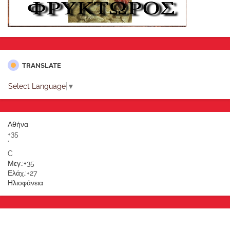
TRANSLATE
Select Language
▼
Αθήνα
+
35
°
C
Μεγ.:
+
35
Ελάχ.:
+
27
Ηλιοφάνεια