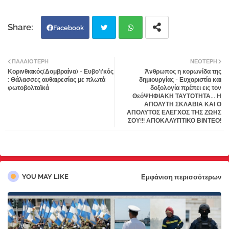
Facebook
Twi
Wh
ΠΑΛΑΙΌΤΕΡΗ
ΝΕΌΤΕΡΗ
Κορινθιακός(Δομβραίνα) - Ευβο'ι'κός
Άνθρωπος η κορωνίδα της
tter
atsa
: Θάλασσες αυθαιρεσίας με πλωτά
δημιουργίας - Ευχαριστία και
φωτοβολταϊκά
δοξολογία πρέπει εις τον
ΘεόΨΗΦΙΑΚΗ ΤΑΥΤΟΤΗΤΑ... Η
pp
ΑΠΟΛΥΤΗ ΣΚΛΑΒΙΑ ΚΑΙ Ο
ΑΠΟΛΥΤΟΣ ΕΛΕΓΧΟΣ ΤΗΣ ΖΩΗΣ
ΣΟΥ!!! ΑΠΟΚΑΛΥΠΤΙΚΟ ΒΙΝΤΕΟ!
YOU MAY LIKE
Εμφάνιση περισσότερων