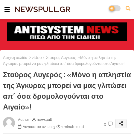
NEWSPULL.GR
Αρχική σελίδα
video
Σταύρος Λυγερός : «Μόνο η απληστία της
Άγκυρας μπορεί να μας γλιτώσει απ΄ όσα δρομολογούνται στο Αιγαίο»!
Σταύρος Λυγερός : «Μόνο η απληστία
της Άγκυρας μπορεί να μας γλιτώσει
απ΄ όσα δρομολογούνται στο
Αιγαίο»!
Author -
newspull
0
Αυγούστου 02, 2023
1 minute read