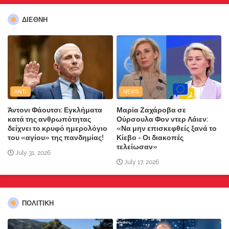
ΔΙΕΘΝΗ
ANTI
NEWS
Άντονι Φάουτσι: Εγκλήματα
Μαρία Ζαχάροβα σε
κατά της ανθρωπότητας
Ούρσουλα Φον ντερ Λάιεν:
δείχνει το κρυφό ημερολόγιο
«Να μην επισκεφθείς ξανά το
του «αγίου» της πανδημίας!
Κίεβο - Οι διακοπές
τελείωσαν»
July 31, 2026
July 17, 2026
ΠΟΛΙΤΙΚΗ