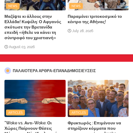
NEWS
NEWS
Μαζέψτε κι άλλους στην
Παραμένει τριτοκοσμικό το
Ελλάδα! Κυψέλη: Ο Αφγανός
κέντρο της Αθήνας!
σκότωσε την Βρετανίδα
July 28, 2026
επειδή «ήθελε να κάνει τη
σύντροφό του χριστιανή»
August 03, 2026
ΠΑΛΑΙΟΤΕΡΑ ΑΡΘΡΑ-ΕΠΑΝΑΔΗΜΟΣΙΕΥΣΕΙΣ
ARTICLES
ARTICLES
"Woke vs. Αντι-Woke: Οι
Φρυκτωρός : Επιμένουν να
Χώρες Παίρνουν Θέσεις
στηρίζουν κόμματα που