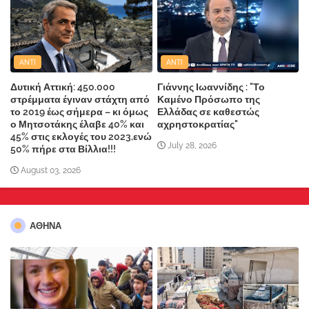
ANTI
ANTI
Δυτική Αττική: 450.000
Γιάννης Ιωαννίδης : "Το
στρέμματα έγιναν στάχτη από
Καμένο Πρόσωπο της
το 2019 έως σήμερα – κι όμως
Ελλάδας σε καθεστώς
ο Μητσοτάκης έλαβε 40% και
αχρηστοκρατίας"
45% στις εκλογές του 2023,ενώ
July 28, 2026
50% πήρε στα Βίλλια!!!
August 03, 2026
ΑΘΗΝΑ