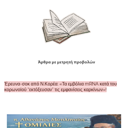
Άρθρα με μετρητή προβολών
Έρευνα-σοκ από Ν.Κορέα: «Τα εμβόλια mRNA κατά του
κορωνοϊού “εκτόξευσαν” τις εμφανίσεις καρκίνων»!