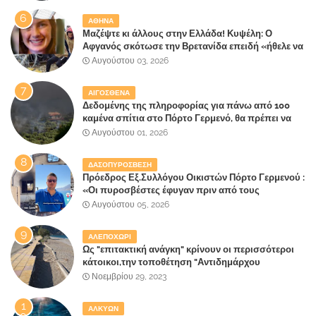
ΑΘΗΝΑ
Μαζέψτε κι άλλους στην Ελλάδα! Κυψέλη: Ο
Αφγανός σκότωσε την Βρετανίδα επειδή «ήθελε να
κάνει τη σύντροφό του χριστιανή»
Αυγούστου 03, 2026
ΑΙΓΟΣΘΕΝΑ
Δεδομένης της πληροφορίας για πάνω από 100
καμένα σπίτια στο Πόρτο Γερμενό, θα πρέπει να
αναζητηθούν ευθύνες για την ολοσχερή
Αυγούστου 01, 2026
καταστροφή του τελευταίου πνεύμονα, του
επίγειου παραδείσου της Αττικής
ΔΑΣΟΠΥΡΟΣΒΕΣΗ
Πρόεδρος Εξ.Συλλόγου Οικιστών Πόρτο Γερμενού :
«Οι πυροσβέστες έφυγαν πριν από τους
κατοίκους»
Αυγούστου 05, 2026
ΑΛΕΠΟΧΩΡΙ
Ως "επιτακτική ανάγκη" κρίνουν οι περισσότεροι
κάτοικοι,την τοποθέτηση "Αντιδημάρχου
Παραλιακής Ζώνης" στο Δήμο Μάνδρας-Ειδυλλίας!
Νοεμβρίου 29, 2023
ΑΛΚΥΩΝ