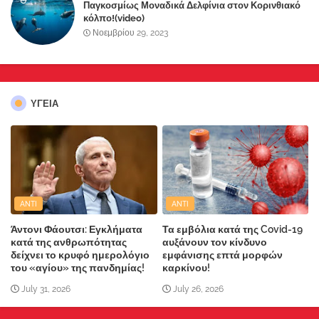
Παγκοσμίως Μοναδικά Δελφίνια στον Κορινθιακό
κόλπο!(video)
Νοεμβρίου 29, 2023
ΥΓΕΙΑ
ANTI
ANTI
Άντονι Φάουτσι: Εγκλήματα
Τα εμβόλια κατά της Covid-19
κατά της ανθρωπότητας
αυξάνουν τον κίνδυνο
δείχνει το κρυφό ημερολόγιο
εμφάνισης επτά μορφών
του «αγίου» της πανδημίας!
καρκίνου!
July 31, 2026
July 26, 2026