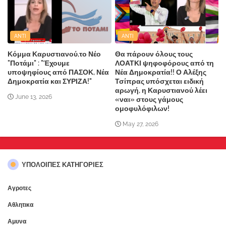
ANTI
ANTI
Κόμμα Καρυστιανού,το Νέο
Θα πάρουν όλους τους
"Ποτάμι" : "Έχουμε
ΛΟΑΤΚΙ ψηφοφόρους από τη
υποψηφίους από ΠΑΣΟΚ, Νέα
Νέα Δημοκρατία!! Ο Αλέξης
Δημοκρατία και ΣΥΡΙΖΑ!"
Τσίπρας υπόσχεται ειδική
αρωγή, η Καρυστιανού λέει
June 13, 2026
«ναι» στους γάμους
ομοφυλόφιλων!
May 27, 2026
ΥΠΌΛΟΙΠΕΣ ΚΑΤΗΓΟΡΊΕΣ
Αγροτες
Αθλητικα
Αμυνα