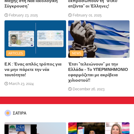
Μάχης στη Νέα Ιδεολογική
εκπροσωπούν τη "woke
Σύγκρουση"
ατζέντα" οι Έλληνες!
February 23, 2025
February 01, 2025
ARTICLES
NEWS
Ε.Κ : Ένας απλός τρόπος για
Έτσι "τελειώνουν" με την
να μην πάρετε την νέα
Ελλάδα - Το ΥΠΕΡΜΝΗΜΟΝΙΟ
ταυτότητα!
εφαρμόζεται με ακρίβεια
χιλιοστού!!
March 23, 2024
December 26, 2023
ΣΑΤΙΡΑ