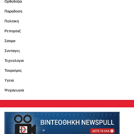
Ορθοδοξια
Παραδοση
Πολιτικη
Ρεπορταζ
Σατιρα
Συνταγες
Τεχνολογια
Τουρισμος
Υγεια
Ψυχαγωγια