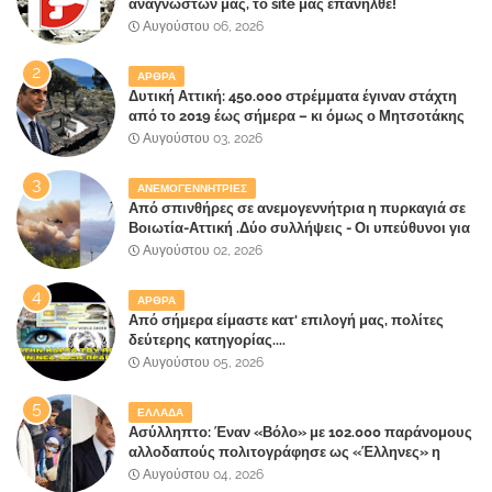
αναγνωστών μας, το site μας επανήλθε!
Αυγούστου 06, 2026
ΑΡΘΡΑ
Δυτική Αττική: 450.000 στρέμματα έγιναν στάχτη
από το 2019 έως σήμερα – κι όμως ο Μητσοτάκης
έλαβε 40% και 45% στις εκλογές του 2023,ενώ 50%
Αυγούστου 03, 2026
πήρε στα Βίλλια!!!
ΑΝΕΜΟΓΕΝΝΗΤΡΙΕΣ
Από σπινθήρες σε ανεμογεννήτρια η πυρκαγιά σε
Βοιωτία-Αττική .Δύο συλλήψεις - Οι υπεύθυνοι για
την λάθος διαχείριση της κατάσβεσης θα
Αυγούστου 02, 2026
"πληρώσουν";
ΑΡΘΡΑ
Από σήμερα είμαστε κατ' επιλογή μας, πολίτες
δεύτερης κατηγορίας....
Αυγούστου 05, 2026
ΕΛΛΑΔΑ
Ασύλληπτο: Έναν «Βόλο» με 102.000 παράνομους
αλλοδαπούς πολιτογράφησε ως «Έλληνες» η
κυβέρνηση!
Αυγούστου 04, 2026