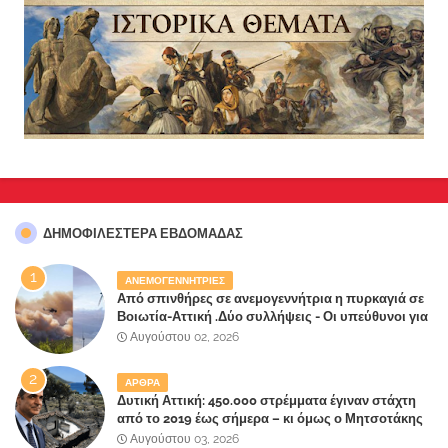
ΔΗΜΟΦΙΛΈΣΤΕΡΑ ΕΒΔΟΜΆΔΑΣ
ΑΝΕΜΟΓΕΝΝΗΤΡΙΕΣ
Από σπινθήρες σε ανεμογεννήτρια η πυρκαγιά σε
Βοιωτία-Αττική .Δύο συλλήψεις - Οι υπεύθυνοι για
την λάθος διαχείριση της κατάσβεσης θα
Αυγούστου 02, 2026
"πληρώσουν";
ΑΡΘΡΑ
Δυτική Αττική: 450.000 στρέμματα έγιναν στάχτη
από το 2019 έως σήμερα – κι όμως ο Μητσοτάκης
έλαβε 40% και 45% στις εκλογές του 2023,ενώ 50%
Αυγούστου 03, 2026