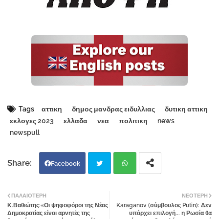
Tags
αττικη
δημος μανδρας ειδυλλιας
δυτικη αττικη
εκλογες 2023
ελλαδα
νεα
πολιτικη
news
newspull
Facebook
Twi
Wh
ΠΑΛΑΙΌΤΕΡΗ
ΝΕΌΤΕΡΗ
Κ.Βαθιώτης:«Οι ψηφοφόροι της Νέας
Karaganov (σύμβουλος Putin): Δεν
tter
atsa
Δημοκρατίας είναι αρνητές της
υπάρχει επιλογή... η Ρωσία θα