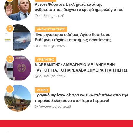
Άντονι Φάουτσι: Εγκλήματα κατά της
ανθρωπότητας δείχνει το κρυφό ημερολόγιο του
«αγίου» της πανδημίας!
Ιουλίου 31, 2026
ΑΝΕΜΟΓΕΝΗΤΡΙΕΣ
Ένα μήνα αφού ο Δήμος Αγίου Βασιλείου
Ρεθύμνου τάχθηκε επισήμως εναντίον της
καταστροφής του τόπου τους από
Ιουλίου 30, 2026
ανεμογεννήτριες ξεκίνησε να καίγεται
ΑΡΒΑΝΙΤΗΣ
Κ.ΑΡΒΑΝΙΤΗΣ : ΔΙΑΒΑΤΗΡΙΟ ΜΕ "ΛΗΓΜΕΝΗ"
ΤΑΥΤΟΤΗΤΑ. ΤΟ ΠΑΡΕΛΑΒΑ ΣΗΜΕΡΑ. Η ΑΙΤΗΣΗ 21
ΙΟΥΛΙΟΥ, Η ΕΚΔΟΣΗ 23 ΙΟΥΛΙΟΥ
Ιουλίου 30, 2026
ΑΤΤΙΚΗ
Τραγικό!Φρέσκα δέντρα καίει φωτιά πάνω απο την
παραλία Σκλαβούνο στο Πόρτο Γερμενό!
Αδιαφορία καταγγέλουν οι κάτοικοι - Απειλούνται
Αυγούστου 02, 2026
όσα σπίτια δεν κάηκαν!