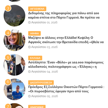
πήρε στα Βίλλια!!!
ΑΙΓΟΣΘΕΝΑ
Δεδομένης της πληροφορίας για πάνω από 100
καμένα σπίτια στο Πόρτο Γερμενό, θα πρέπει να
αναζητηθούν ευθύνες για την ολοσχερή
Αυγούστου 01, 2026
καταστροφή του τελευταίου πνεύμονα, του
επίγειου παραδείσου της Αττικής
ΑΘΗΝΑ
Μαζέψτε κι άλλους στην Ελλάδα! Κυψέλη: Ο
Αφγανός σκότωσε την Βρετανίδα επειδή «ήθελε να
κάνει τη σύντροφό του χριστιανή»
Αυγούστου 03, 2026
ΕΛΛΑΔΑ
Ασύλληπτο: Έναν «Βόλο» με 102.000 παράνομους
αλλοδαπούς πολιτογράφησε ως «Έλληνες» η
κυβέρνηση!
Αυγούστου 04, 2026
ΔΑΣΟΠΥΡΟΣΒΕΣΗ
Πρόεδρος Εξ.Συλλόγου Οικιστών Πόρτο Γερμενού :
«Οι πυροσβέστες έφυγαν πριν από τους
κατοίκους»
Αυγούστου 05, 2026
ΑΝΔΡΩΝΗΣ