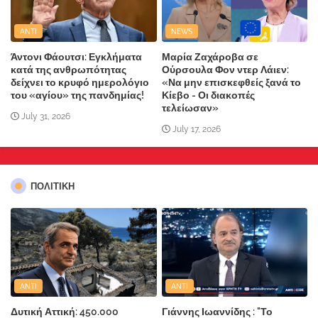
ANTI
NEWS
Άντονι Φάουτσι: Εγκλήματα
Μαρία Ζαχάροβα σε
κατά της ανθρωπότητας
Ούρσουλα Φον ντερ Λάιεν:
δείχνει το κρυφό ημερολόγιο
«Να μην επισκεφθείς ξανά το
του «αγίου» της πανδημίας!
Κίεβο - Οι διακοπές
τελείωσαν»
July 31, 2026
July 17, 2026
ΠΟΛΙΤΙΚΗ
ANTI
ANTI
Δυτική Αττική: 450.000
Γιάννης Ιωαννίδης : "Το