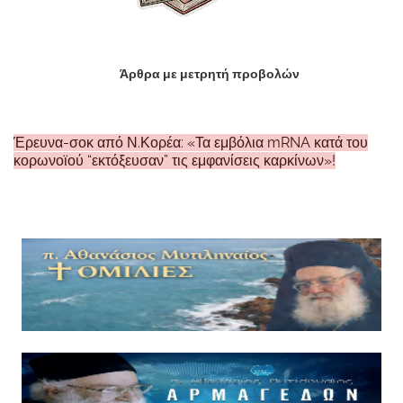
Άρθρα με μετρητή προβολών
Έρευνα-σοκ από Ν.Κορέα: «Τα εμβόλια mRNA κατά του
κορωνοϊού “εκτόξευσαν” τις εμφανίσεις καρκίνων»!