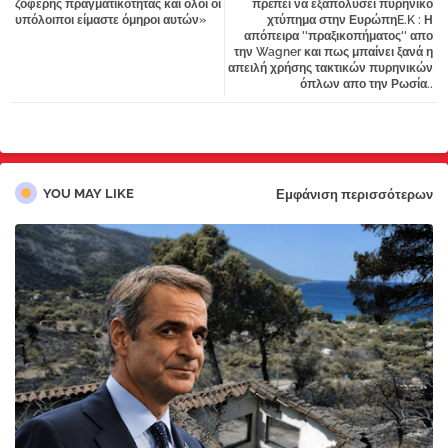
ζοφερής πραγματικότητας και όλοι οι
πρέπει να εξαπολύσει πυρηνικό
υπόλοιποι είμαστε όμηροι αυτών»
χτύπημα στην ΕυρώπηE.K : Η
pp
απόπειρα ''πραξικοπήματος'' απο
την Wagner και πως μπαίνει ξανά η
απειλή χρήσης τακτικών πυρηνικών
όπλων απο την Ρωσία..
YOU MAY LIKE
Εμφάνιση περισσότερων