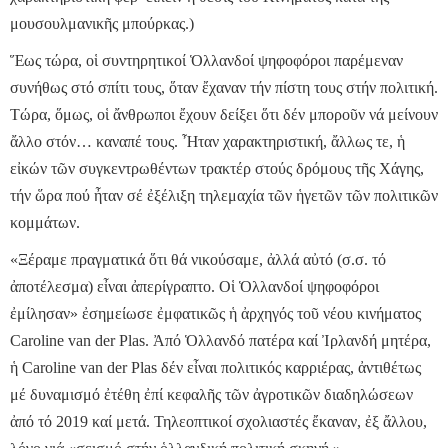
μουσουλμανικῆς μπούρκας.)
Ἕως τώρα, οἱ συντηρητικοί Ὁλλανδοί ψηφοφόροι παρέμεναν
συνήθως στό σπίτι τους, ὅταν ἔχαναν τήν πίστη τους στήν πολιτική.
Τώρα, ὅμως, οἱ ἄνθρωποι ἔχουν δείξει ὅτι δέν μποροῦν νά μείνουν
ἄλλο στόν… καναπέ τους. Ἦταν χαρακτηριστική, ἄλλως τε, ἡ
εἰκών τῶν συγκεντρωθέντων τρακτέρ στούς δρόμους τῆς Χάγης,
τήν ὥρα πού ἦταν σέ ἐξέλιξη τηλεμαχία τῶν ἡγετῶν τῶν πολιτικῶν
κομμάτων.
«Ξέραμε πραγματικά ὅτι θά νικούσαμε, ἀλλά αὐτό (σ.σ. τό
ἀποτέλεσμα) εἶναι ἀπερίγραπτο. Οἱ Ὁλλανδοί ψηφοφόροι
ἐμίλησαν» ἐσημείωσε ἐμφατικῶς ἡ ἀρχηγός τοῦ νέου κινήματος
Caroline van der Plas. Ἀπό Ὁλλανδό πατέρα καί Ἰρλανδή μητέρα,
ἡ Caroline van der Plas δέν εἶναι πολιτικός καρριέρας, ἀντιθέτως
μέ δυναμισμό ἐτέθη ἐπί κεφαλῆς τῶν ἀγροτικῶν διαδηλώσεων
ἀπό τό 2019 καί μετά. Τηλεοπτικοί σχολιαστές ἔκαναν, ἐξ ἄλλου,