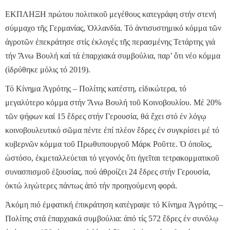
ΕΚΠΛΗΞΗ πρώτου πολιτικοῦ μεγέθους κατεγράφη στήν στενή
σύμμαχο τῆς Γερμανίας, Ὁλλανδία. Τό ἀντισυστημικό κόμμα τῶν
ἀγροτῶν ἐπεκράτησε στίς ἐκλογές τῆς περασμένης Τετάρτης γιά
τήν Ἄνω Βουλή καί τά ἐπαρχιακά συμβούλια, παρ’ ὅτι νέο κόμμα
(ἱδρύθηκε μόλις τό 2019).
Τό Κίνημα Ἀγρότης – Πολίτης κατέστη, εἰδικώτερα, τό
μεγαλύτερο κόμμα στήν Ἄνω Βουλή τοῦ Κοινοβουλίου. Μέ 20%
τῶν ψήφων καί 15 ἕδρες στήν Γερουσία, θά ἔχει στό ἐν λόγῳ
κοινοβουλευτικό σῶμα πέντε ἐπί πλέον ἕδρες ἐν συγκρίσει μέ τό
κυβερνῶν κόμμα τοῦ Πρωθυπουργοῦ Μάρκ Ροῦττε. Ὁ ὁποῖος,
ὡστόσο, ἐκμεταλλεύεται τό γεγονός ὅτι ἡγεῖται τετρακομματικοῦ
συνασπισμοῦ ἐξουσίας, πού ἀθροίζει 24 ἕδρες στήν Γερουσία,
ὀκτώ λιγώτερες πάντως ἀπό τήν προηγούμενη φορά.
Ἀκόμη πιό ἐμφατική ἐπικράτηση κατέγραψε τό Κίνημα Ἀγρότης –
Πολίτης στά ἐπαρχιακά συμβούλια: ἀπό τίς 572 ἕδρες ἐν συνόλῳ