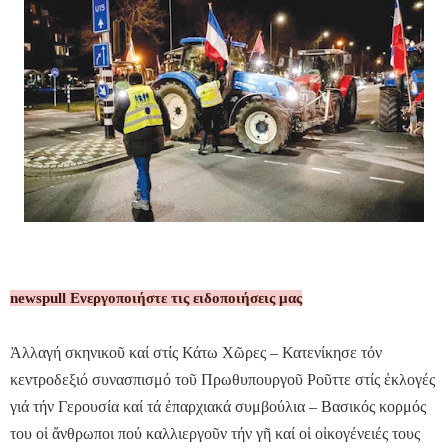
newspull Ενεργοποιήστε τις ειδοποιήσεις μας
Ἀλλαγή σκηνικοῦ καί στίς Κάτω Χῶρες – Κατενίκησε τόν
κεντροδεξιό συνασπισμό τοῦ Πρωθυπουργοῦ Ροῦττε στίς ἐκλογές
γιά τήν Γερουσία καί τά ἐπαρχιακά συμβούλια – Βασικός κορμός
του οἱ ἄνθρωποι πού καλλιεργοῦν τήν γῆ καί οἱ οἰκογένειές τους