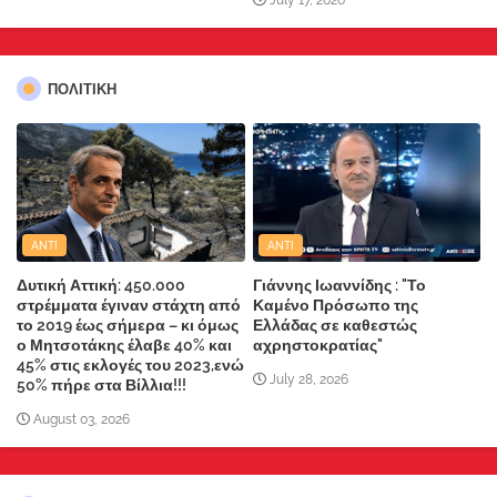
July 17, 2026
ΠΟΛΙΤΙΚΗ
ANTI
ANTI
Δυτική Αττική: 450.000
Γιάννης Ιωαννίδης : "Το
στρέμματα έγιναν στάχτη από
Καμένο Πρόσωπο της
το 2019 έως σήμερα – κι όμως
Ελλάδας σε καθεστώς
ο Μητσοτάκης έλαβε 40% και
αχρηστοκρατίας"
45% στις εκλογές του 2023,ενώ
July 28, 2026
50% πήρε στα Βίλλια!!!
August 03, 2026