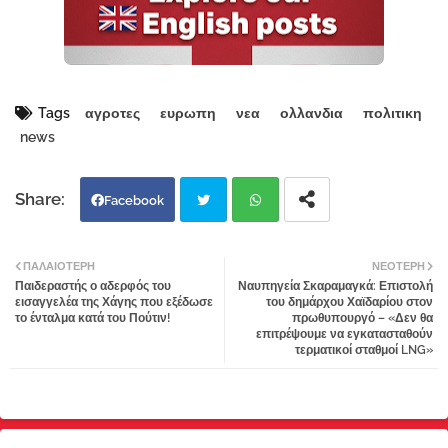
Tags
αγροτες
ευρωπη
νεα
ολλανδια
πολιτικη
news
Facebook
Twi
Wh
ΠΑΛΑΙΌΤΕΡΗ
ΝΕΌΤΕΡΗ
Παιδεραστής ο αδερφός του
Ναυπηγεία Σκαραμαγκά: Επιστολή
tter
atsa
εισαγγελέα της Χάγης που εξέδωσε
του δημάρχου Χαϊδαρίου στον
το ένταλμα κατά του Πούτιν!
πρωθυπουργό – «Δεν θα
επιτρέψουμε να εγκατασταθούν
pp
τερματικοί σταθμοί LNG»