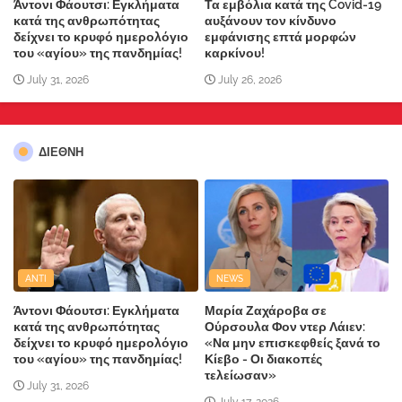
Άντονι Φάουτσι: Εγκλήματα
Τα εμβόλια κατά της Covid-19
κατά της ανθρωπότητας
αυξάνουν τον κίνδυνο
δείχνει το κρυφό ημερολόγιο
εμφάνισης επτά μορφών
του «αγίου» της πανδημίας!
καρκίνου!
July 31, 2026
July 26, 2026
ΔΙΕΘΝΗ
ANTI
NEWS
Άντονι Φάουτσι: Εγκλήματα
Μαρία Ζαχάροβα σε
κατά της ανθρωπότητας
Ούρσουλα Φον ντερ Λάιεν:
δείχνει το κρυφό ημερολόγιο
«Να μην επισκεφθείς ξανά το
του «αγίου» της πανδημίας!
Κίεβο - Οι διακοπές
τελείωσαν»
July 31, 2026