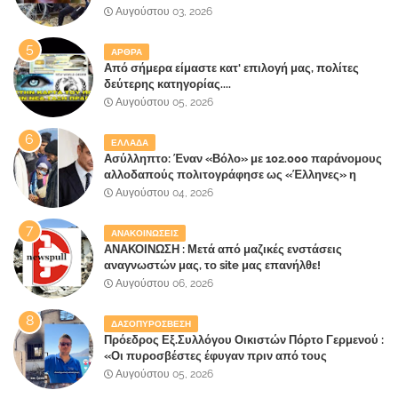
κάνει τη σύντροφό του χριστιανή»
Αυγούστου 03, 2026
ΑΡΘΡΑ
Από σήμερα είμαστε κατ' επιλογή μας, πολίτες
δεύτερης κατηγορίας....
Αυγούστου 05, 2026
ΕΛΛΑΔΑ
Ασύλληπτο: Έναν «Βόλο» με 102.000 παράνομους
αλλοδαπούς πολιτογράφησε ως «Έλληνες» η
κυβέρνηση!
Αυγούστου 04, 2026
ΑΝΑΚΟΙΝΩΣΕΙΣ
ΑΝΑΚΟΙΝΩΣΗ : Μετά από μαζικές ενστάσεις
αναγνωστών μας, το site μας επανήλθε!
Αυγούστου 06, 2026
ΔΑΣΟΠΥΡΟΣΒΕΣΗ
Πρόεδρος Εξ.Συλλόγου Οικιστών Πόρτο Γερμενού :
«Οι πυροσβέστες έφυγαν πριν από τους
κατοίκους»
Αυγούστου 05, 2026