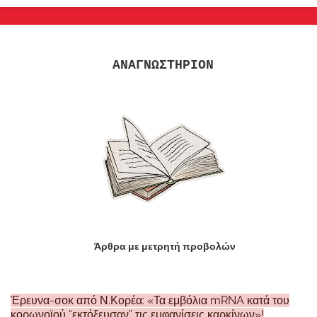
ΑΝΑΓΝΩΣΤΗΡΙΟΝ
Άρθρα με μετρητή προβολών
Έρευνα-σοκ από Ν.Κορέα: «Τα εμβόλια mRNA κατά του
κορωνοϊού “εκτόξευσαν” τις εμφανίσεις καρκίνων»!