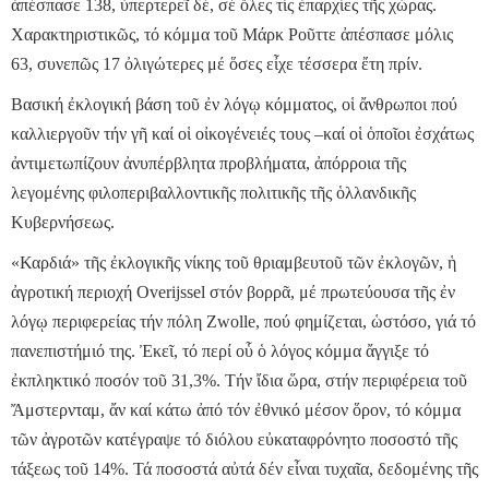
ἀπέσπασε 138, ὑπερτερεῖ δέ, σέ ὅλες τίς ἐπαρχίες τῆς χώρας.
Χαρακτηριστικῶς, τό κόμμα τοῦ Μάρκ Ροῦττε ἀπέσπασε μόλις
63, συνεπῶς 17 ὀλιγώτερες μέ ὅσες εἶχε τέσσερα ἔτη πρίν.
Βασική ἐκλογική βάση τοῦ ἐν λόγῳ κόμματος, οἱ ἄνθρωποι πού
καλλιεργοῦν τήν γῆ καί οἱ οἰκογένειές τους –καί οἱ ὁποῖοι ἐσχάτως
ἀντιμετωπίζουν ἀνυπέρβλητα προβλήματα, ἀπόρροια τῆς
λεγομένης φιλοπεριβαλλοντικῆς πολιτικῆς τῆς ὁλλανδικῆς
Κυβερνήσεως.
«Καρδιά» τῆς ἐκλογικῆς νίκης τοῦ θριαμβευτοῦ τῶν ἐκλογῶν, ἡ
ἀγροτική περιοχή Overijssel στόν βορρᾶ, μέ πρωτεύουσα τῆς ἐν
λόγῳ περιφερείας τήν πόλη Zwolle, πού φημίζεται, ὡστόσο, γιά τό
πανεπιστήμιό της. Ἐκεῖ, τό περί οὗ ὁ λόγος κόμμα ἄγγιξε τό
ἐκπληκτικό ποσόν τοῦ 31,3%. Τήν ἴδια ὥρα, στήν περιφέρεια τοῦ
Ἄμστερνταμ, ἄν καί κάτω ἀπό τόν ἐθνικό μέσον ὅρον, τό κόμμα
τῶν ἀγροτῶν κατέγραψε τό διόλου εὐκαταφρόνητο ποσοστό τῆς
τάξεως τοῦ 14%. Τά ποσοστά αὐτά δέν εἶναι τυχαῖα, δεδομένης τῆς