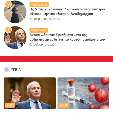
ΑΛΕΠΟΧΩΡΙ
Ως "επιτακτική ανάγκη" κρίνουν οι περισσότεροι
κάτοικοι,την τοποθέτηση "Αντιδημάρχου
Παραλιακής Ζώνης" στο Δήμο Μάνδρας-Ειδυλλίας!
Νοεμβρίου 29, 2023
ΑΝΔΡΩΝΗΣ
Άντονι Φάουτσι: Εγκλήματα κατά της
ανθρωπότητας δείχνει το κρυφό ημερολόγιο του
«αγίου» της πανδημίας!
Ιουλίου 31, 2026
ΥΓΕΙΑ
ANTI
ANTI