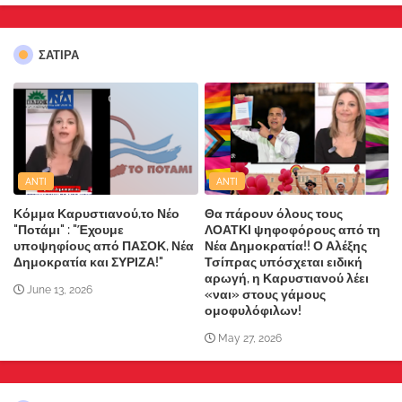
ΣΑΤΙΡΑ
ANTI
ANTI
Κόμμα Καρυστιανού,το Νέο
Θα πάρουν όλους τους
"Ποτάμι" : "Έχουμε
ΛΟΑΤΚΙ ψηφοφόρους από τη
υποψηφίους από ΠΑΣΟΚ, Νέα
Νέα Δημοκρατία!! Ο Αλέξης
Δημοκρατία και ΣΥΡΙΖΑ!"
Τσίπρας υπόσχεται ειδική
αρωγή, η Καρυστιανού λέει
June 13, 2026
«ναι» στους γάμους
ομοφυλόφιλων!
May 27, 2026