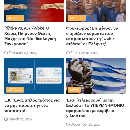
ARTICLES
ARTICLES
"Woke vs. Αντι-Woke: Οι
Φρυκτωρός : Επιμένουν να
Χώρες Παίρνουν Θέσεις
στηρίζουν κόμματα που
Μάχης στη Νέα Ιδεολογική
εκπροσωπούν τη "woke
Σύγκρουση"
ατζέντα" οι Έλληνες!
February 23, 2025
February 01, 2025
ARTICLES
NEWS
Ε.Κ : Ένας απλός τρόπος για
Έτσι "τελειώνουν" με την
να μην πάρετε την νέα
Ελλάδα - Το ΥΠΕΡΜΝΗΜΟΝΙΟ
ταυτότητα!
εφαρμόζεται με ακρίβεια
χιλιοστού!!
March 23, 2024
December 26, 2023