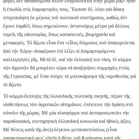
φορές δέν αἰσθανόμεθα πλέον εὐπρόσδεκτοι στήν χώρα μας» ἦταν
ἡ ἐπωδός στίς διαμαρτυρίες τους. Ἔκαναν δέ, λόγο γιά ἄδικη
στοχοποίηση ἐκ μέρους τοῦ πολιτικοῦ συστήματος, καθώς δέν
ἔχουν ληφθεῖ, ὅπως σημειώνουν, ἀντιστοίχως μέτρα γιά ἄλλους
τομεῖς τῆς οἰκονομίας, ὅπως κατασκευές, βιομηχανία καί
μεταφορές. Τό ἄζωτο εἶναι ἕνα «εἶδος δόγματος πού ὑπαγορεύεται
ἀπό τήν Χάγη» ἀναφέρουν ἐπί λέξει οἱ διαμαρτυρόμενοι
καλλιεργητές γῆς. Μετά δέ, καί τήν ἐκλογική του νίκη, τό κόμμα
τῶν ἀγροτῶν θά μπορέσει τώρα νά ἀναζητήσει συμμαχίες ἐντός
τῆς Γερουσίας, μέ ἕναν στόχο: τό μπλοκάρισμα τῆς νομοθεσίας γιά
τό ἄζωτο.
Τό κόμμα-ἔκπληξις τῆς ὁλλανδικῆς πολιτικῆς σκηνῆς, πέραν τῆς
υἱοθετήσεως τῶν ἀγροτικῶν αἰτημάτων, ἐπέκτεινε τήν δράση στό
σύνολο τῆς χώρας. Μέ μία πλατφόρμα πού ἀντιπροσωπεύει τήν
παραδοσιακή, συντηρητική ὁλλανδική κοινωνία καί ἠθικές ἀξίες.
Μέ θέσεις κατά τῆς ἀνεξελέγκτου μεταναστεύσεως (εἶναι
χαρακτηριστική φερ’ εἰπεῖν ἡ θέσις τοῦ Κινήματος κατά τῆς