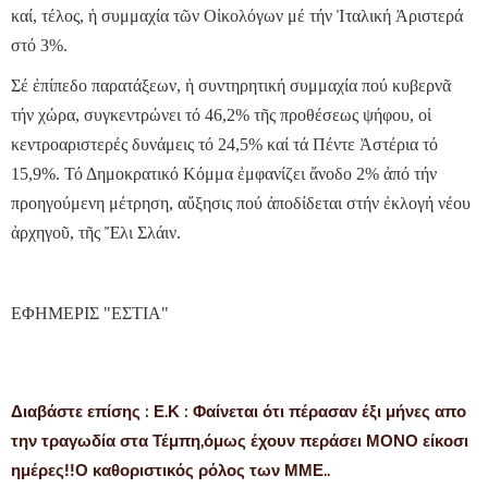
καί, τέλος, ἡ συμμαχία τῶν Οἰκολόγων μέ τήν Ἰταλική Ἀριστερά
στό 3%.
Σέ ἐπίπεδο παρατάξεων, ἡ συντηρητική συμμαχία πού κυβερνᾶ
τήν χώρα, συγκεντρώνει τό 46,2% τῆς προθέσεως ψήφου, οἱ
κεντροαριστερές δυνάμεις τό 24,5% καί τά Πέντε Ἀστέρια τό
15,9%. Τό Δημοκρατικό Κόμμα ἐμφανίζει ἄνοδο 2% ἀπό τήν
προηγούμενη μέτρηση, αὔξησις πού ἀποδίδεται στήν ἐκλογή νέου
ἀρχηγοῦ, τῆς Ἔλι Σλάιν.
ΕΦΗΜΕΡΙΣ "ΕΣΤΙΑ"
Διαβάστε επίσης : Ε.Κ : Φαίνεται ότι πέρασαν έξι μήνες απο
την τραγωδία στα Τέμπη,όμως έχουν περάσει ΜΟΝΟ είκοσι
ημέρες!!Ο καθοριστικός ρόλος των ΜΜΕ..