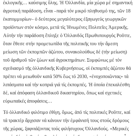
ἐκλογικῆς… καύσιμης ὕλης. Ἡ Ὁλλανδία, μία χώρα μέ σημαντική
ἀγροτική παράδοση, εἶναι –παρά τόν μικρό πληθυσμό της, τῶν 18
ἑκατομμυρίων– ὁ δεύτερος μεγαλύτερος ἐξαγωγεύς γεωργικῶν
προϊόντων στόν κόσμο, μετά τίς Ἡνωμένες Πολιτεῖες Ἀμερικῆς.
Αὐτήν τήν παράδοση ἔπληξε ὁ Ὁλλανδός Πρωθυπουργός Ροῦττε,
ὅταν ἔθεσε στήν προμετωπίδα τῆς πολιτικῆς του τήν ἄμεση
μείωση τῶν ἐκπομπῶν ἀζώτου, συνακολούθως δέ (τήν μείωση)
τοῦ ἀριθμοῦ τῶν ζώων καί ἀγροκτημάτων. Συμφώνως μέ τόν
σχεδιασμό τῆς ὁλλανδικῆς Κυβερνήσεως, οἱ ἐκπομπές ἀζώτου θά
πρέπει νά μειωθοῦν κατά 50% ἕως τό 2030, «ἐνοχοποιῶντας» τά
λιπάσματα καί τήν κοπριά γιά τίς ἐκπομπές. Ἡ ὁποία ἐπεκαλέσθη
δέ, καί ἀπόφαση ὁλλανδικοῦ δικαστηρίου, ὅπως καί σχετικές
εὐρωπαϊκές ἀποφάσεις…
Τό ὁλλανδικό φιλότιμο ἐθίγη, ὅμως, ἀπό τίς πολιτικές Ροῦττε, καί
τά τρακτέρ ἄρχισαν νά κάνουν τήν ἐμφάνισή τους στούς δρόμους
τῆς χώρας, ξαφνιάζοντας τούς φιλήσυχους Ὁλλανδούς. «Μερικές