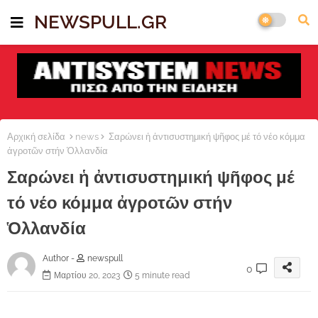
NEWSPULL.GR
Αρχική σελίδα
news
Σαρώνει ἡ ἀντισυστημική ψῆφος μέ τό νέο κόμμα
ἀγροτῶν στήν Ὁλλανδία
Σαρώνει ἡ ἀντισυστημική ψῆφος μέ
τό νέο κόμμα ἀγροτῶν στήν
Ὁλλανδία
Author -
newspull
0
Μαρτίου 20, 2023
5 minute read