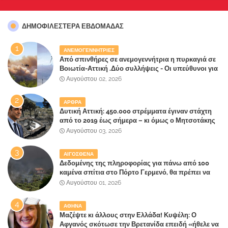
ΔΗΜΟΦΙΛΈΣΤΕΡΑ ΕΒΔΟΜΆΔΑΣ
ΑΝΕΜΟΓΕΝΝΗΤΡΙΕΣ
Από σπινθήρες σε ανεμογεννήτρια η πυρκαγιά σε
Βοιωτία-Αττική .Δύο συλλήψεις - Οι υπεύθυνοι για
την λάθος διαχείριση της κατάσβεσης θα
Αυγούστου 02, 2026
"πληρώσουν";
ΑΡΘΡΑ
Δυτική Αττική: 450.000 στρέμματα έγιναν στάχτη
από το 2019 έως σήμερα – κι όμως ο Μητσοτάκης
έλαβε 40% και 45% στις εκλογές του 2023,ενώ 50%
Αυγούστου 03, 2026
πήρε στα Βίλλια!!!
ΑΙΓΟΣΘΕΝΑ
Δεδομένης της πληροφορίας για πάνω από 100
καμένα σπίτια στο Πόρτο Γερμενό, θα πρέπει να
αναζητηθούν ευθύνες για την ολοσχερή
Αυγούστου 01, 2026
καταστροφή του τελευταίου πνεύμονα, του
επίγειου παραδείσου της Αττικής
ΑΘΗΝΑ
Μαζέψτε κι άλλους στην Ελλάδα! Κυψέλη: Ο
Αφγανός σκότωσε την Βρετανίδα επειδή «ήθελε να