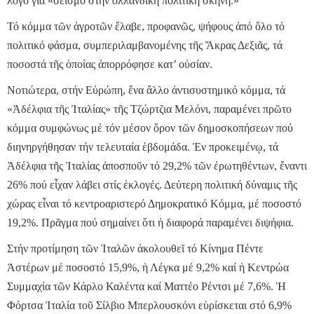
λόγο γιά «σεισμό στήν ὁλλανδική πολιτική σκηνή.»
Τό κόμμα τῶν ἀγροτῶν ἔλαβε, προφανῶς, ψήφους ἀπό ὅλο τό
πολιτικό φάσμα, συμπεριλαμβανομένης τῆς Ἄκρας Δεξιᾶς, τά
ποσοστά τῆς ὁποίας ἀπορρόφησε κατ’ οὐσίαν.
Νοτιώτερα, στήν Εὐρώπη, ἕνα ἄλλο ἀντισυστημικό κόμμα, τά
«Ἀδέλφια τῆς Ἰταλίας» τῆς Τζώρτζια Μελόνι, παραμένει πρῶτο
κόμμα συμφώνως μέ τόν μέσον ὅρον τῶν δημοσκοπήσεων πού
διηνηργήθησαν τήν τελευταία ἑβδομάδα. Ἐν προκειμένῳ, τά
Ἀδέλφια τῆς Ἰταλίας ἀποσποῦν τό 29,2% τῶν ἐρωτηθέντων, ἔναντι
26% πού εἶχαν λάβει στίς ἐκλογές. Δεύτερη πολιτική δύναμις τῆς
χώρας εἶναι τό κεντροαριστερό Δημοκρατικό Κόμμα, μέ ποσοστό
19,2%. Πρᾶγμα πού σημαίνει ὅτι ἡ διαφορά παραμένει διψήφια.
Στήν προτίμηση τῶν Ἰταλῶν ἀκολουθεῖ τό Κίνημα Πέντε
Ἀστέρων μέ ποσοστό 15,9%, ἡ Λέγκα μέ 9,2% καί ἡ Κεντρώα
Συμμαχία τῶν Κάρλο Καλέντα καί Ματτέο Ρέντσι μέ 7,6%. Ἡ
Φόρτσα Ἰταλία τοῦ Σίλβιο Μπερλουσκόνι εὑρίσκεται στό 6,9%