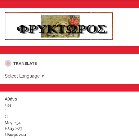
TRANSLATE
Select Language
▼
Αθήνα
+
34
°
C
Μεγ.:
+
34
Ελάχ.:
+
27
Ηλιοφάνεια