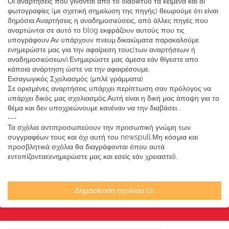
Οι αναρτήσεις που γίνονται από το διαδίκτυο τα κείμενα και οι
φωτογραφίες (με σχετική σημείωση της πηγής) θεωρούμε ότι είναι
δημόσια.Αναρτήσεις η αναδημοσιεύσεις, από άλλες πηγές που
αναρτώνται σε αυτό το blog εκφράζουν αυτούς που τις
υπογράφουν.Αν υπάρχουν πνευμ.δικαιώματα παρακαλούμε
ενημερώστε μας για την αφαίρεση τους(των αναρτήσεων ή
αναδημοσιεύσεων).Ενημερώστε μας άμεσα εάν θίγεστε απο
κάποια ανάρτηση ώστε να την αφαιρέσουμε.
Εισαγωγικός Σχολιασμός (μπλέ γράμματα)
Σε ορισμένες αναρτήσεις υπάρχει περίπτωση σαν πρόλογος να
υπάρχει δικός μας σχολιασμός.Αυτή είναι η δική μας άποψη για το
θέμα και δεν υποχρεώνουμε κανέναν να την διαβάσει...
---
Τα σχόλια αντιπροσωπεύουν την προσωπική γνώμη των
συγγραφέων τους και όχι αυτή του newspull.Μη κόσμια και
προσβλητικά σχόλια θα διαγράφονται όπου αυτά
εντοπίζονται(ενημερώστε μας και εσείς εάν χρειαστεί).
Δημοσίευση σχολίου (0)