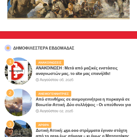
ΔΗΜΟΦΙΛΈΣΤΕΡΑ ΕΒΔΟΜΆΔΑΣ
ΑΝΑΚΟΙΝΩΣΕΙΣ
ΑΝΑΚΟΙΝΩΣΗ : Μετά από μαζικές ενστάσεις
αναγνωστών μας, το site μας επανήλθε!
Αυγούστου 06, 2026
ΑΝΕΜΟΓΕΝΝΗΤΡΙΕΣ
Από σπινθήρες σε ανεμογεννήτρια η πυρκαγιά σε
Βοιωτία-Αττική .Δύο συλλήψεις - Οι υπεύθυνοι για
την λάθος διαχείριση της κατάσβεσης θα
Αυγούστου 02, 2026
"πληρώσουν";
ΑΡΘΡΑ
Δυτική Αττική: 450.000 στρέμματα έγιναν στάχτη
από το 2019 έως σήμερα – κι όμως ο Μητσοτάκης