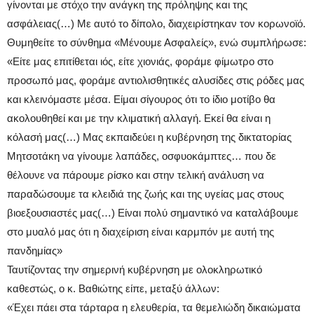
γίνονται με στόχο την ανάγκη της πρόληψης και της
ασφάλειας(…) Με αυτό το δίπολο, διαχειρίστηκαν τον κορωνοϊό.
Θυμηθείτε το σύνθημα «Μένουμε Ασφαλείς», ενώ συμπλήρωσε:
«Είτε μας επιτίθεται ιός, είτε χιονιάς, φοράμε φίμωτρο στο
προσωπό μας, φοράμε αντιολισθητικές αλυσίδες στις ρόδες μας
και κλεινόμαστε μέσα. Είμαι σίγουρος ότι το ίδιο μοτίβο θα
ακολουθηθεί και με την κλιματική αλλαγή. Εκεί θα είναι η
κόλασή μας(…) Μας εκπαιδεύει η κυβέρνηση της δικτατορίας
Μητσοτάκη να γίνουμε λαπάδες, οσφυοκάμπτες… που δε
θέλουνε να πάρουμε ρίσκο και στην τελική ανάλυση να
παραδώσουμε τα κλειδιά της ζωής και της υγείας μας στους
βιοεξουσιαστές μας(…) Είναι πολύ σημαντικό να καταλάβουμε
στο μυαλό μας ότι η διαχείριση είναι καρμπόν με αυτή της
πανδημίας»
Ταυτίζοντας την σημερινή κυβέρνηση με ολοκληρωτικό
καθεστώς, ο κ. Βαθιώτης είπε, μεταξύ άλλων:
«Έχει πάει στα τάρταρα η ελευθερία, τα θεμελιώδη δικαιώματα