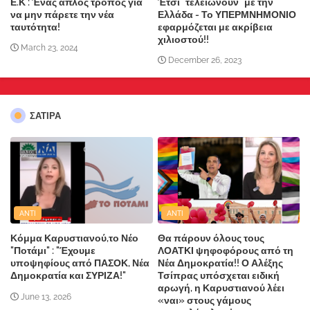
Ε.Κ : Ένας απλός τρόπος για
Έτσι "τελειώνουν" με την
να μην πάρετε την νέα
Ελλάδα - Το ΥΠΕΡΜΝΗΜΟΝΙΟ
ταυτότητα!
εφαρμόζεται με ακρίβεια
χιλιοστού!!
March 23, 2024
December 26, 2023
ΣΑΤΙΡΑ
ANTI
ANTI
Κόμμα Καρυστιανού,το Νέο
Θα πάρουν όλους τους
"Ποτάμι" : "Έχουμε
ΛΟΑΤΚΙ ψηφοφόρους από τη
υποψηφίους από ΠΑΣΟΚ, Νέα
Νέα Δημοκρατία!! Ο Αλέξης
Δημοκρατία και ΣΥΡΙΖΑ!"
Τσίπρας υπόσχεται ειδική
αρωγή, η Καρυστιανού λέει
June 13, 2026
«ναι» στους γάμους