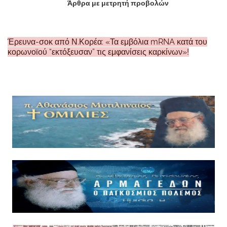
Άρθρα με μετρητή προβολών
Έρευνα-σοκ από Ν.Κορέα: «Τα εμβόλια mRNA κατά του
κορωνοϊού “εκτόξευσαν” τις εμφανίσεις καρκίνων»!