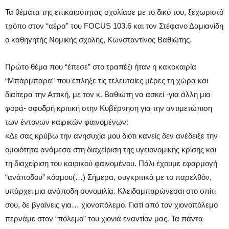
Τα θέματα της επικαιρότητας σχολίασε με το δικό του, ξεχωριστό
τρόπο στον “αέρα” του FOCUS 103.6 και τον Στέφανο Δαμιανίδη
ο καθηγητής Νομικής σχολής, Κωνσταντίνος Βαθιώτης.
Πρώτο θέμα που “έπεσε” στο τραπέζι ήταν η κακοκαιρία
“Μπάρμπαρα” που έπληξε τις τελευταίες μέρες τη χώρα και
διαίτερα την Αττική, με τον κ. Βαθιώτη να ασκεί -για άλλη μια
φορά- σφοδρή κριτική στην Κυβέρνηση για την αντιμετώπιση
των έντονων καιρικών φαινομένων:
«Δε σας κρύβω την ανησυχία μου διότι κανείς δεν ανέδειξε την
ομοιότητα ανάμεσα στη διαχείριση της υγειονομικής κρίσης και
τη διαχείριση του καιρικού φαινομένου. Πάλι έχουμε εφαρμογή
“ανάποδου” κόσμου(…) Σήμερα, συγκριτικά με το παρελθόν,
υπάρχει μια ανάποδη συνομιλία. Κλειδαμπαρώνεσαι στο σπίτι
σου, δε βγαίνεις για… χιονοπόλεμο. Γιατί από τον χιονοπόλεμο
περνάμε στον “πόλεμο” του χιονιά εναντίον μας. Τα πάντα