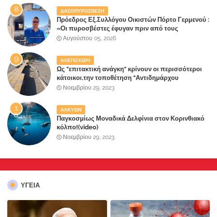
ΔΑΣΟΠΥΡΟΣΒΕΣΗ
Πρόεδρος Εξ.Συλλόγου Οικιστών Πόρτο Γερμενού :
«Οι πυροσβέστες έφυγαν πριν από τους
κατοίκους»
Αυγούστου 05, 2026
ΑΛΕΠΟΧΩΡΙ
Ως "επιτακτική ανάγκη" κρίνουν οι περισσότεροι
κάτοικοι,την τοποθέτηση "Αντιδημάρχου
Παραλιακής Ζώνης" στο Δήμο Μάνδρας-Ειδυλλίας!
Νοεμβρίου 29, 2023
ΑΛΚΥΩΝ
Παγκοσμίως Μοναδικά Δελφίνια στον Κορινθιακό
κόλπο!(video)
Νοεμβρίου 29, 2023
ΥΓΕΙΑ