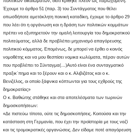
πολιτικών δικαιωμάτων, διότι κρίθηκε πλέον ως παρωχυμένη.
Έχουμε το άρθρο 51 (παρ. 3) του Συντάγματος που θέλει
οπωσδήποτε αμετάκλητη ποινική καταδίκη, έχουμε το άρθρο 29
που λέει ότι η οργάνωση και η δράση των πολιτικών κομμάτων
πρέπει να εξυπηρετούν την ομαλή λειτουργία του δημοκρατικού
πολιτεύματος, αλλά δε προβλέπει μηχανισμό απαγόρευσης
πολιτικού κόμματος. Επομένως, δε μπορεί να έρθει ο κοινός
νομοθέτης και να μου θεσπίσει νομικα κωλύματα, πέραν αυτών
που προβλέπει το Σύνταγμα(…)Αυτό είναι ένα συνταγματικό
πραξικ΄πημα και το ξέρουν και ο κ. Αλιβιζάτος και ο κ.
Βενιζέλος, οι οποίο ξάφνικα κόπτωνται για τους εχθρούς της
δημοκρατίας»
Ο κ. Βαθιώτης στάθηκε και στα αποτελέσματα των τωρινών
δημοσκοπήσεων:
«Δε πιστεύω τίποτα, ούτε τις δημοσκοπήσεις. Κοιτούσα και την
κατάσταση στη Γερμανία, που έχει την προϊστορία με τους ναζί
και τις τρομοκρατικές οργανώσεις. Δεν είδαμε ποτέ απαγόρευση