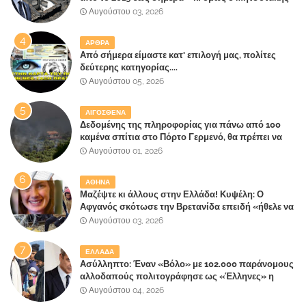
έλαβε 40% και 45% στις εκλογές του 2023,ενώ 50%
Αυγούστου 03, 2026
πήρε στα Βίλλια!!!
ΑΡΘΡΑ
Από σήμερα είμαστε κατ' επιλογή μας, πολίτες
δεύτερης κατηγορίας....
Αυγούστου 05, 2026
ΑΙΓΟΣΘΕΝΑ
Δεδομένης της πληροφορίας για πάνω από 100
καμένα σπίτια στο Πόρτο Γερμενό, θα πρέπει να
αναζητηθούν ευθύνες για την ολοσχερή
Αυγούστου 01, 2026
καταστροφή του τελευταίου πνεύμονα, του
επίγειου παραδείσου της Αττικής
ΑΘΗΝΑ
Μαζέψτε κι άλλους στην Ελλάδα! Κυψέλη: Ο
Αφγανός σκότωσε την Βρετανίδα επειδή «ήθελε να
κάνει τη σύντροφό του χριστιανή»
Αυγούστου 03, 2026
ΕΛΛΑΔΑ
Ασύλληπτο: Έναν «Βόλο» με 102.000 παράνομους
αλλοδαπούς πολιτογράφησε ως «Έλληνες» η
κυβέρνηση!
Αυγούστου 04, 2026