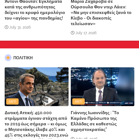
Άντονι Φάουτσι: Εγκλήματα
Μαρία Ζαχάροβα σε
κατά της ανθρωπότητας
Ούρσουλα Φον ντερ Λάιεν:
δείχνει το κρυφό ημερολόγιο
«Να μην επισκεφθείς ξανά το
του «αγίου» της πανδημίας!
Κίεβο - Οι διακοπές
τελείωσαν»
July 31, 2026
July 17, 2026
ΠΟΛΙΤΙΚΗ
ANTI
ANTI
Δυτική Αττική: 450.000
Γιάννης Ιωαννίδης : "Το
στρέμματα έγιναν στάχτη από
Καμένο Πρόσωπο της
το 2019 έως σήμερα – κι όμως
Ελλάδας σε καθεστώς
ο Μητσοτάκης έλαβε 40% και
αχρηστοκρατίας"
45% στις εκλογές του 2023,ενώ
July 28, 2026