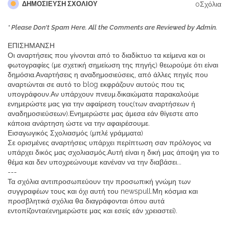
0Σχόλια
ΔΗΜΟΣΊΕΥΣΗ ΣΧΟΛΊΟΥ
* Please Don't Spam Here. All the Comments are Reviewed by Admin.
ΕΠΙΣΗΜΑΝΣΗ
Οι αναρτήσεις που γίνονται από το διαδίκτυο τα κείμενα και οι
φωτογραφίες (με σχετική σημείωση της πηγής) θεωρούμε ότι είναι
δημόσια.Αναρτήσεις η αναδημοσιεύσεις, από άλλες πηγές που
αναρτώνται σε αυτό το blog εκφράζουν αυτούς που τις
υπογράφουν.Αν υπάρχουν πνευμ.δικαιώματα παρακαλούμε
ενημερώστε μας για την αφαίρεση τους(των αναρτήσεων ή
αναδημοσιεύσεων).Ενημερώστε μας άμεσα εάν θίγεστε απο
κάποια ανάρτηση ώστε να την αφαιρέσουμε.
Εισαγωγικός Σχολιασμός (μπλέ γράμματα)
Σε ορισμένες αναρτήσεις υπάρχει περίπτωση σαν πρόλογος να
υπάρχει δικός μας σχολιασμός.Αυτή είναι η δική μας άποψη για το
θέμα και δεν υποχρεώνουμε κανέναν να την διαβάσει...
---
Τα σχόλια αντιπροσωπεύουν την προσωπική γνώμη των
συγγραφέων τους και όχι αυτή του newspull.Μη κόσμια και
προσβλητικά σχόλια θα διαγράφονται όπου αυτά
εντοπίζονται(ενημερώστε μας και εσείς εάν χρειαστεί).