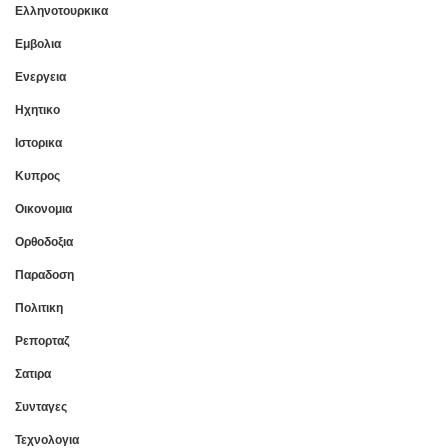
Ελληνοτουρκικα
Εμβολια
Ενεργεια
Ηχητικο
Ιστορικα
Κυπρος
Οικονομια
Ορθοδοξια
Παραδοση
Πολιτικη
Ρεπορταζ
Σατιρα
Συνταγες
Τεχνολογια