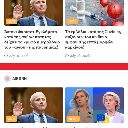
ANTI
ANTI
Άντονι Φάουτσι: Εγκλήματα
Τα εμβόλια κατά της Covid-19
κατά της ανθρωπότητας
αυξάνουν τον κίνδυνο
δείχνει το κρυφό ημερολόγιο
εμφάνισης επτά μορφών
του «αγίου» της πανδημίας!
καρκίνου!
July 31, 2026
July 26, 2026
ΔΙΕΘΝΗ
ANTI
NEWS