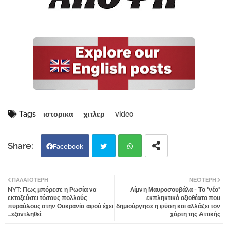
Tags
ιστορικα
χιτλερ
video
Facebook
Twi
Wh
ΠΑΛΑΙΌΤΕΡΗ
ΝΕΌΤΕΡΗ
NYT: Πως μπόρεσε η Ρωσία να
Λίμνη Μαυροσουβάλα - Το "νέο"
tter
atsa
εκτοξεύσει τόσους πολλούς
εκπληκτικό αξιοθέατο που
πυραύλους στην Ουκρανία αφού έχει
δημιούργησε η φύση και αλλάζει τον
…εξαντληθεί;
χάρτη της Αττικής
pp