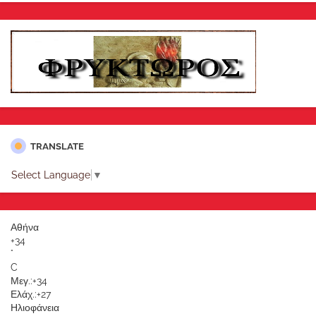
TRANSLATE
Select Language
▼
Αθήνα
+
34
°
C
Μεγ.:
+
34
Ελάχ.:
+
27
Ηλιοφάνεια