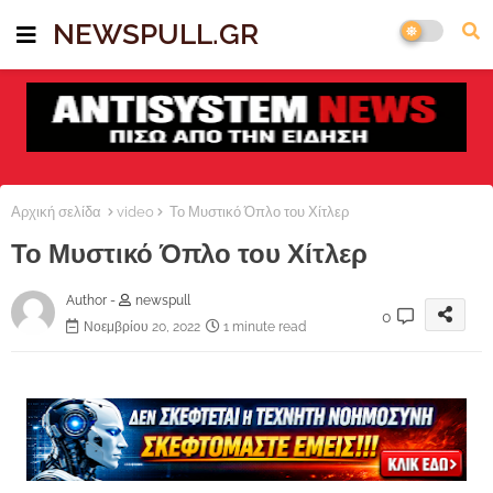
NEWSPULL.GR
Αρχική σελίδα
video
Το Μυστικό Όπλο του Χίτλερ
Το Μυστικό Όπλο του Χίτλερ
Author -
newspull
0
Νοεμβρίου 20, 2022
1 minute read