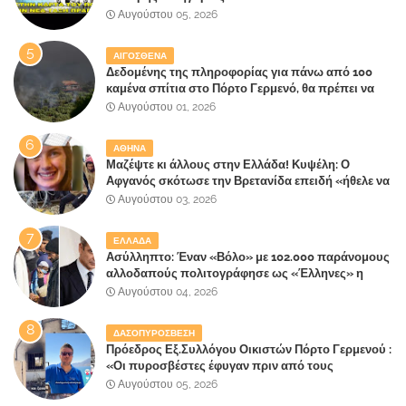
Αυγούστου 05, 2026
ΑΙΓΟΣΘΕΝΑ
Δεδομένης της πληροφορίας για πάνω από 100
καμένα σπίτια στο Πόρτο Γερμενό, θα πρέπει να
αναζητηθούν ευθύνες για την ολοσχερή
Αυγούστου 01, 2026
καταστροφή του τελευταίου πνεύμονα, του
επίγειου παραδείσου της Αττικής
ΑΘΗΝΑ
Μαζέψτε κι άλλους στην Ελλάδα! Κυψέλη: Ο
Αφγανός σκότωσε την Βρετανίδα επειδή «ήθελε να
κάνει τη σύντροφό του χριστιανή»
Αυγούστου 03, 2026
ΕΛΛΑΔΑ
Ασύλληπτο: Έναν «Βόλο» με 102.000 παράνομους
αλλοδαπούς πολιτογράφησε ως «Έλληνες» η
κυβέρνηση!
Αυγούστου 04, 2026
ΔΑΣΟΠΥΡΟΣΒΕΣΗ
Πρόεδρος Εξ.Συλλόγου Οικιστών Πόρτο Γερμενού :
«Οι πυροσβέστες έφυγαν πριν από τους
κατοίκους»
Αυγούστου 05, 2026