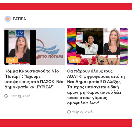
ΣΑΤΙΡΑ
ANTI
ANTI
Κόμμα Καρυστιανού,το Νέο
Θα πάρουν όλους τους
"Ποτάμι" : "Έχουμε
ΛΟΑΤΚΙ ψηφοφόρους από τη
υποψηφίους από ΠΑΣΟΚ, Νέα
Νέα Δημοκρατία!! Ο Αλέξης
Δημοκρατία και ΣΥΡΙΖΑ!"
Τσίπρας υπόσχεται ειδική
αρωγή, η Καρυστιανού λέει
June 13, 2026
«ναι» στους γάμους
ομοφυλόφιλων!
May 27, 2026