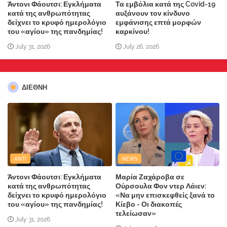
Άντονι Φάουτσι: Εγκλήματα
Τα εμβόλια κατά της Covid-19
κατά της ανθρωπότητας
αυξάνουν τον κίνδυνο
δείχνει το κρυφό ημερολόγιο
εμφάνισης επτά μορφών
του «αγίου» της πανδημίας!
καρκίνου!
July 31, 2026
July 26, 2026
ΔΙΕΘΝΗ
ANTI
NEWS
Άντονι Φάουτσι: Εγκλήματα
Μαρία Ζαχάροβα σε
κατά της ανθρωπότητας
Ούρσουλα Φον ντερ Λάιεν:
δείχνει το κρυφό ημερολόγιο
«Να μην επισκεφθείς ξανά το
του «αγίου» της πανδημίας!
Κίεβο - Οι διακοπές
τελείωσαν»
July 31, 2026