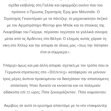
σχέδιο εισβολής στη Γαλλία και εφαρμόζει εκείνο που του
πρότεινε ο Πρώσος Στρατηγός Έριχ φον Μάνστάϊν. Ο
Στρατηγός Γκουντέριαν με τα πάντζερ, το μηχανοκίνητο πεζικό
με τον Αρχιστράτηγο Φέντορ φον Μπόκ και τα στούκας της
Λουφτβάφε του Γκέριγκ, πέρασαν ταχύτητα τα γαλλικά σύνορα,
μέσα από τις Αρδέννες στο Βέλγιο. Ο ελιγμός αυτός χάρισε τη
νίκη στο Χίτλερ και την απορία σε όλους μας «πως την πάτησαν
έτσι οι σύμμαχοι;».
Υπάρχει όμως και μια άλλη απορία, σχετική με τον τρόπο που οι
Γερμανοί στρατιώτες στο «Blitzkrieg» κατάφεραν να μείνουν
τρεις μέρες άυπνοι προκειμένου να διασχίσουν την απαιτού­μενη
απόσταση. Ήταν δυνατό να κινούνται και να πολεμούν
αδιάκοπα επί 72 ώρες; Πότε ξεκου­ράζονταν; Πότε κοιμούνταν;
Ακριβώς σε αυτό το ερώτημα απαντάμε με το νέο ντοκιμαντέρ