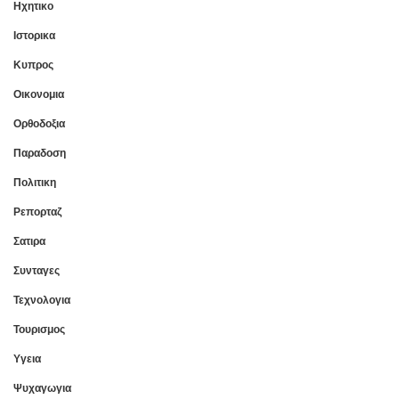
Ηχητικο
Ιστορικα
Κυπρος
Οικονομια
Ορθοδοξια
Παραδοση
Πολιτικη
Ρεπορταζ
Σατιρα
Συνταγες
Τεχνολογια
Τουρισμος
Υγεια
Ψυχαγωγια