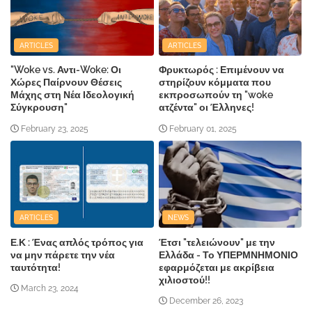
ARTICLES
ARTICLES
"Woke vs. Αντι-Woke: Οι
Φρυκτωρός : Επιμένουν να
Χώρες Παίρνουν Θέσεις
στηρίζουν κόμματα που
Μάχης στη Νέα Ιδεολογική
εκπροσωπούν τη "woke
Σύγκρουση"
ατζέντα" οι Έλληνες!
February 23, 2025
February 01, 2025
ARTICLES
NEWS
Ε.Κ : Ένας απλός τρόπος για
Έτσι "τελειώνουν" με την
να μην πάρετε την νέα
Ελλάδα - Το ΥΠΕΡΜΝΗΜΟΝΙΟ
ταυτότητα!
εφαρμόζεται με ακρίβεια
χιλιοστού!!
March 23, 2024
December 26, 2023