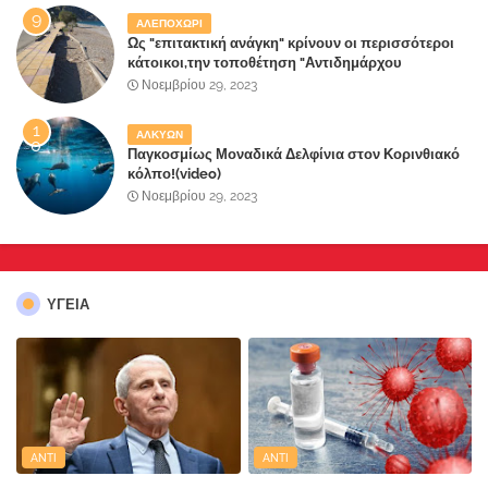
ΑΛΕΠΟΧΩΡΙ
Ως "επιτακτική ανάγκη" κρίνουν οι περισσότεροι
κάτοικοι,την τοποθέτηση "Αντιδημάρχου
Παραλιακής Ζώνης" στο Δήμο Μάνδρας-Ειδυλλίας!
Νοεμβρίου 29, 2023
ΑΛΚΥΩΝ
Παγκοσμίως Μοναδικά Δελφίνια στον Κορινθιακό
κόλπο!(video)
Νοεμβρίου 29, 2023
ΥΓΕΙΑ
ANTI
ANTI