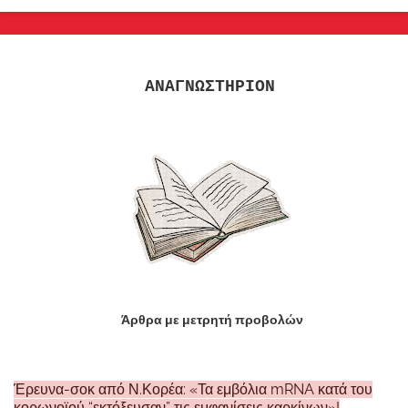
ΑΝΑΓΝΩΣΤΗΡΙΟΝ
Άρθρα με μετρητή προβολών
Έρευνα-σοκ από Ν.Κορέα: «Τα εμβόλια mRNA κατά του
κορωνοϊού “εκτόξευσαν” τις εμφανίσεις καρκίνων»!