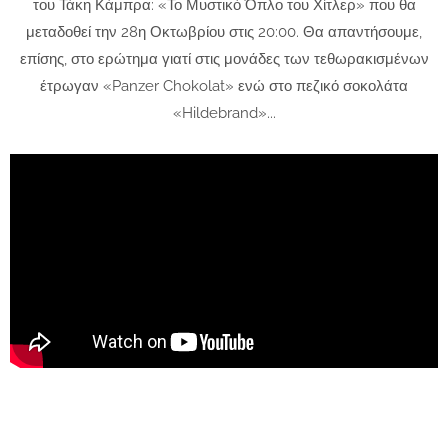
του Τάκη Κάμπρα: «Το Μυ­στικό Όπλο του Χίτλερ» που θα
μεταδοθεί την 28η Οκτωβρίου στις 20:00. Θα απαντήσουμε,
επίσης, στο ερώτημα γιατί στις μονάδες των τεθωρακισμένων
έτρωγαν «Panzer Chokolat» ενώ στο πεζικό σοκολάτα
«Hildebrand»...