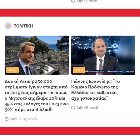
July 17, 2026
ΠΟΛΙΤΙΚΗ
ANTI
ANTI
Δυτική Αττική: 450.000
Γιάννης Ιωαννίδης : "Το
στρέμματα έγιναν στάχτη από
Καμένο Πρόσωπο της
το 2019 έως σήμερα – κι όμως
Ελλάδας σε καθεστώς
ο Μητσοτάκης έλαβε 40% και
αχρηστοκρατίας"
45% στις εκλογές του 2023,ενώ
July 28, 2026
50% πήρε στα Βίλλια!!!
August 03, 2026