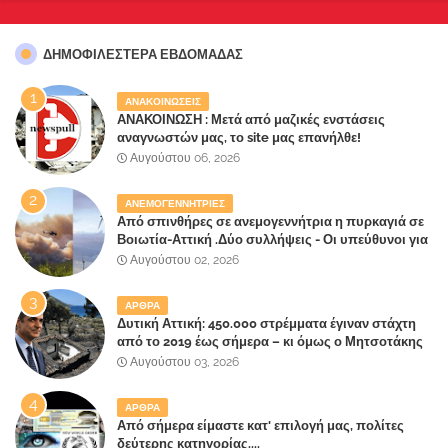
ΔΗΜΟΦΙΛΈΣΤΕΡΑ ΕΒΔΟΜΆΔΑΣ
ΑΝΑΚΟΙΝΩΣΕΙΣ
ΑΝΑΚΟΙΝΩΣΗ : Μετά από μαζικές ενστάσεις
αναγνωστών μας, το site μας επανήλθε!
Αυγούστου 06, 2026
ΑΝΕΜΟΓΕΝΝΗΤΡΙΕΣ
Από σπινθήρες σε ανεμογεννήτρια η πυρκαγιά σε
Βοιωτία-Αττική .Δύο συλλήψεις - Οι υπεύθυνοι για
την λάθος διαχείριση της κατάσβεσης θα
Αυγούστου 02, 2026
"πληρώσουν";
ΑΡΘΡΑ
Δυτική Αττική: 450.000 στρέμματα έγιναν στάχτη
από το 2019 έως σήμερα – κι όμως ο Μητσοτάκης
έλαβε 40% και 45% στις εκλογές του 2023,ενώ 50%
Αυγούστου 03, 2026
πήρε στα Βίλλια!!!
ΑΡΘΡΑ
Από σήμερα είμαστε κατ' επιλογή μας, πολίτες
δεύτερης κατηγορίας....