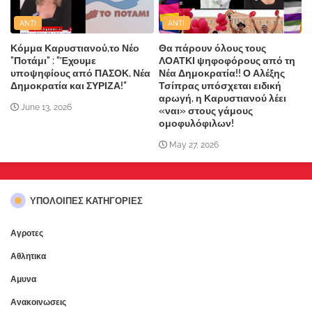
ANTI
ANTI
Κόμμα Καρυστιανού,το Νέο
Θα πάρουν όλους τους
"Ποτάμι" : "Έχουμε
ΛΟΑΤΚΙ ψηφοφόρους από τη
υποψηφίους από ΠΑΣΟΚ, Νέα
Νέα Δημοκρατία!! Ο Αλέξης
Δημοκρατία και ΣΥΡΙΖΑ!"
Τσίπρας υπόσχεται ειδική
αρωγή, η Καρυστιανού λέει
June 13, 2026
«ναι» στους γάμους
ομοφυλόφιλων!
May 27, 2026
ΥΠΌΛΟΙΠΕΣ ΚΑΤΗΓΟΡΊΕΣ
Αγροτες
Αθλητικα
Αμυνα
Ανακοινωσεις