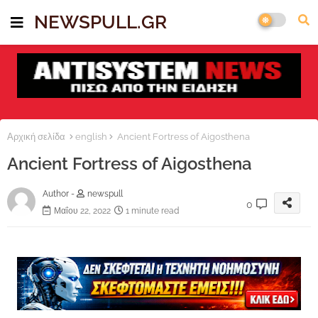
NEWSPULL.GR
Αρχική σελίδα
english
Ancient Fortress of Aigosthena
Ancient Fortress of Aigosthena
Author -
newspull
0
Μαΐου 22, 2022
1 minute read