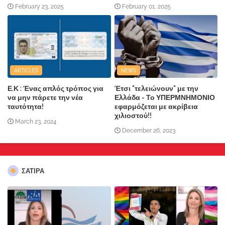
February 23, 2025
February 01, 2025
ARTICLES
NEWS
Ε.Κ : Ένας απλός τρόπος για
Έτσι "τελειώνουν" με την
να μην πάρετε την νέα
Ελλάδα - Το ΥΠΕΡΜΝΗΜΟΝΙΟ
ταυτότητα!
εφαρμόζεται με ακρίβεια
χιλιοστού!!
March 23, 2024
December 26, 2023
ΣΑΤΙΡΑ