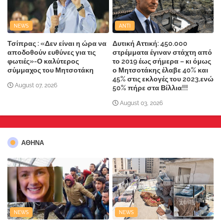
NEWS
ANTI
Τσίπρας : «Δεν είναι η ώρα να
Δυτική Αττική: 450.000
αποδοθούν ευθύνες για τις
στρέμματα έγιναν στάχτη από
φωτιές»-Ο καλύτερος
το 2019 έως σήμερα – κι όμως
σύμμαχος του Μητσοτάκη
ο Μητσοτάκης έλαβε 40% και
45% στις εκλογές του 2023,ενώ
August 07, 2026
50% πήρε στα Βίλλια!!!
August 03, 2026
ΑΘΗΝΑ
NEWS
NEWS