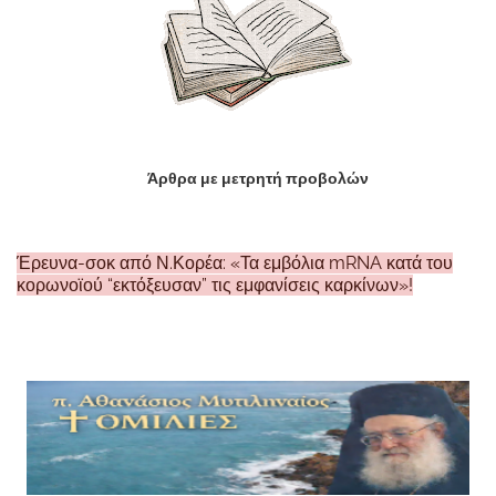
Άρθρα με μετρητή προβολών
Έρευνα-σοκ από Ν.Κορέα: «Τα εμβόλια mRNA κατά του
κορωνοϊού “εκτόξευσαν” τις εμφανίσεις καρκίνων»!