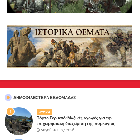
ΔΗΜΟΦΙΛΈΣΤΕΡΑ ΕΒΔΟΜΆΔΑΣ
ΑΤΤΙΚΗ
Πόρτο Γερμενό: Μαζικές αγωγές για την
επιχειρησιακή διαχείριση της πυρκαγιάς
ετοιμάζουν οι κάτοικοι!
Αυγούστου 07, 2026