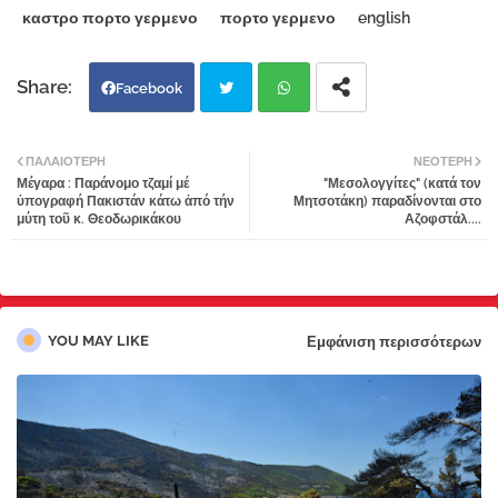
καστρο πορτο γερμενο
πορτο γερμενο
english
Facebook
Twi
Wh
ΠΑΛΑΙΌΤΕΡΗ
ΝΕΌΤΕΡΗ
Μέγαρα : Παράνομο τζαμί μέ
"Μεσολογγίτες" (κατά τον
tter
atsa
ὑπογραφή Πακιστάν κάτω ἀπό τήν
Μητσοτάκη) παραδίνονται στο
μύτη τοῦ κ. Θεοδωρικάκου
Αζοφστάλ....
pp
YOU MAY LIKE
Εμφάνιση περισσότερων