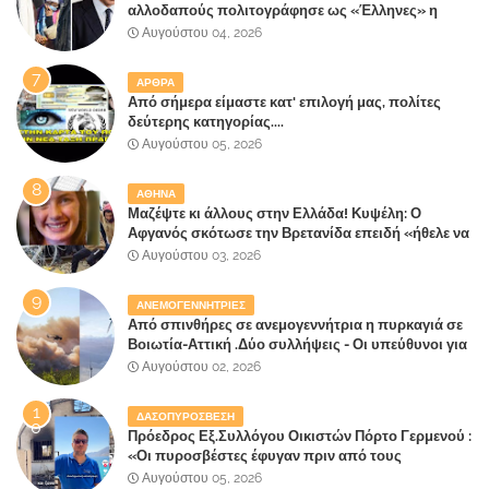
αλλοδαπούς πολιτογράφησε ως «Έλληνες» η
κυβέρνηση!
Αυγούστου 04, 2026
ΑΡΘΡΑ
Από σήμερα είμαστε κατ' επιλογή μας, πολίτες
δεύτερης κατηγορίας....
Αυγούστου 05, 2026
ΑΘΗΝΑ
Μαζέψτε κι άλλους στην Ελλάδα! Κυψέλη: Ο
Αφγανός σκότωσε την Βρετανίδα επειδή «ήθελε να
κάνει τη σύντροφό του χριστιανή»
Αυγούστου 03, 2026
ΑΝΕΜΟΓΕΝΝΗΤΡΙΕΣ
Από σπινθήρες σε ανεμογεννήτρια η πυρκαγιά σε
Βοιωτία-Αττική .Δύο συλλήψεις - Οι υπεύθυνοι για
την λάθος διαχείριση της κατάσβεσης θα
Αυγούστου 02, 2026
"πληρώσουν";
ΔΑΣΟΠΥΡΟΣΒΕΣΗ
Πρόεδρος Εξ.Συλλόγου Οικιστών Πόρτο Γερμενού :
«Οι πυροσβέστες έφυγαν πριν από τους
κατοίκους»
Αυγούστου 05, 2026