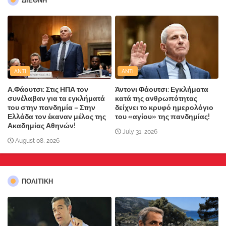
ΔΙΕΘΝΗ
ANTI
ANTI
Α.Φάουτσι: Στις ΗΠΑ τον
Άντονι Φάουτσι: Εγκλήματα
συνέλαβαν για τα εγκλήματά
κατά της ανθρωπότητας
του στην πανδημία – Στην
δείχνει το κρυφό ημερολόγιο
Ελλάδα τον έκαναν μέλος της
του «αγίου» της πανδημίας!
Ακαδημίας Αθηνών!
July 31, 2026
August 08, 2026
ΠΟΛΙΤΙΚΗ