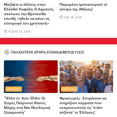
Μαζέψτε κι άλλους στην
Παραμένει τριτοκοσμικό το
Ελλάδα! Κυψέλη: Ο Αφγανός
κέντρο της Αθήνας!
σκότωσε την Βρετανίδα
July 28, 2026
επειδή «ήθελε να κάνει τη
σύντροφό του χριστιανή»
August 03, 2026
ΠΑΛΑΙΟΤΕΡΑ ΑΡΘΡΑ-ΕΠΑΝΑΔΗΜΟΣΙΕΥΣΕΙΣ
ARTICLES
ARTICLES
"Woke vs. Αντι-Woke: Οι
Φρυκτωρός : Επιμένουν να
Χώρες Παίρνουν Θέσεις
στηρίζουν κόμματα που
Μάχης στη Νέα Ιδεολογική
εκπροσωπούν τη "woke
Σύγκρουση"
ατζέντα" οι Έλληνες!