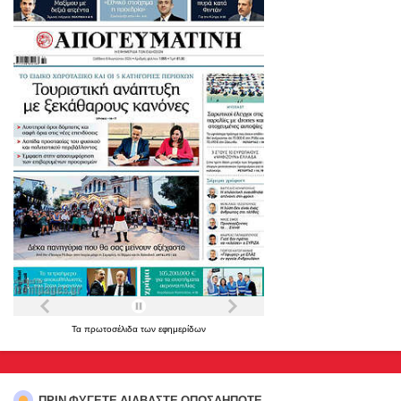
Τα
πρωτοσέλιδα
των
εφημερίδων
ΠΡΊΝ ΦΎΓΕΤΕ,ΔΙΑΒΆΣΤΕ ΟΠΩΣΔΉΠΟΤΕ...