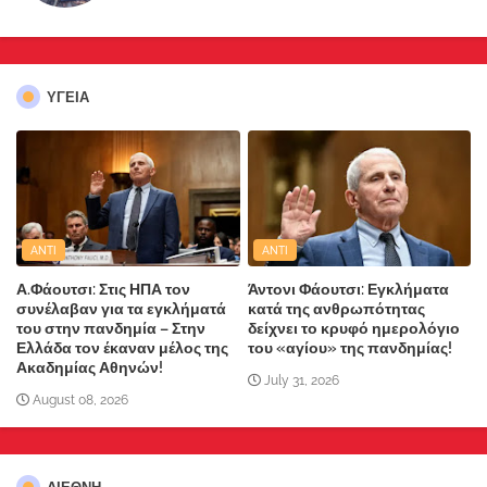
ΥΓΕΙΑ
ANTI
ANTI
Α.Φάουτσι: Στις ΗΠΑ τον
Άντονι Φάουτσι: Εγκλήματα
συνέλαβαν για τα εγκλήματά
κατά της ανθρωπότητας
του στην πανδημία – Στην
δείχνει το κρυφό ημερολόγιο
Ελλάδα τον έκαναν μέλος της
του «αγίου» της πανδημίας!
Ακαδημίας Αθηνών!
July 31, 2026
August 08, 2026