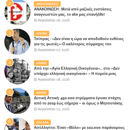
ΑΝΑΚΟΙΝΩΣΕΙΣ
ΑΝΑΚΟΙΝΩΣΗ : Μετά από μαζικές ενστάσεις
αναγνωστών μας, το site μας επανήλθε!
Αυγούστου 06, 2026
ΑΠΟΨΗ
Τσίπρας : «Δεν είναι η ώρα να αποδοθούν ευθύνες
για τις φωτιές»-Ο καλύτερος σύμμαχος του
Μητσοτάκη
Αυγούστου 07, 2026
ΑΡΘΡΑ
Από την «Αγία Ελληνική Οικογένεια»… στο «Δεν
υπάρχει ελληνική οικογένεια» – Η πορεία μιας
κοινωνίας που κινδυνεύει να ξεχάσει ποια είναι
Αυγούστου 08, 2026
ΑΡΘΡΑ
Δυτική Αττική: 450.000 στρέμματα έγιναν στάχτη
από το 2019 έως σήμερα – κι όμως ο Μητσοτάκης
έλαβε 40% και 45% στις εκλογές του 2023,ενώ 50%
Αυγούστου 03, 2026
πήρε στα Βίλλια!!!
ΕΛΛΑΔΑ
Ασύλληπτο: Έναν «Βόλο» με 102.000 παράνομους