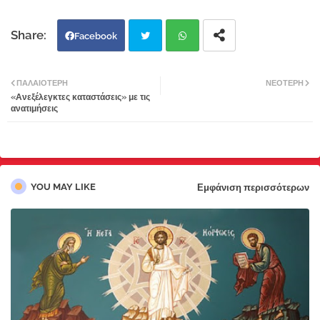
Facebook
Twi
Wh
ΠΑΛΑΙΌΤΕΡΗ
ΝΕΌΤΕΡΗ
«Ανεξέλεγκτες καταστάσεις» με τις
tter
atsa
ανατιμήσεις
pp
YOU MAY LIKE
Εμφάνιση περισσότερων