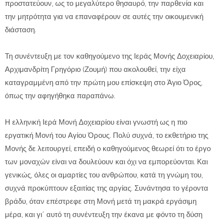
προστατεύουν, ως το μεγαλύτερο θησαυρό, την παρθενία και
την μητρότητα για να επαναφέρουν σε αυτές την οικουμενική
διάσταση.
Τη συνέντευξη με τον καθηγούμενο της Ιεράς Μονής Δοχειαρίου,
Αρχιμανδρίτη Γρηγόριο (Ζουμή) που ακολουθεί, την είχα
καταγραμμένη από την πρώτη μου επίσκεψη στο Άγιο Όρος,
όπως την αφηγήθηκα παραπάνω.
Η ελληνική Ιερά Μονή Δοχειαρίου είναι γνωστή ως η πιο
εργατική Μονή του Αγίου Όρους. Πολύ συχνά, το εκθετήριο της
Μονής δε λειτουργεί, επειδή ο καθηγούμενος θεωρεί ότι το έργο
των μοναχών είναι να δουλεύουν και όχι να εμπορεύονται. Και
γενικώς, όλες οι αμαρτίες του ανθρώπου, κατά τη γνώμη του,
συχνά προκύπτουν εξαιτίας της αργίας. Συνάντησα το γέροντα
βράδυ, όταν επέστρεφε στη Μονή μετά τη μακρά εργάσιμη
μέρα, και γι΄ αυτό τη συνέντευξη την έκανα με φόντο τη δύση