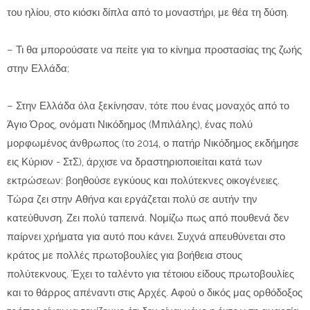
του ηλίου, στο κιόσκι δίπλα από το μοναστήρι, με θέα τη δύση.
– Τι θα μπορούσατε να πείτε για το κίνημα προστασίας της ζωής
στην Ελλάδα;
– Στην Ελλάδα όλα ξεκίνησαν, τότε που ένας μοναχός από το
Άγιο Όρος, ονόματι Νικόδημος (Μπιλάλης), ένας πολύ
μορφωμένος άνθρωπος (το 2014, ο πατήρ Νικόδημος εκδήμησε
εις Κύριον - ΣτΣ), άρχισε να δραστηριοποιείται κατά των
εκτρώσεων: βοηθούσε εγκύους και πολύτεκνες οικογένειες.
Τώρα ζει στην Αθήνα και εργάζεται πολύ σε αυτήν την
κατεύθυνση. Ζει πολύ ταπεινά. Νομίζω πως από πουθενά δεν
παίρνει χρήματα για αυτό που κάνει. Συχνά απευθύνεται στο
κράτος με πολλές πρωτοβουλίες για βοήθεια στους
πολύτεκνους. Έχει το ταλέντο για τέτοιου είδους πρωτοβουλίες
και το θάρρος απέναντι στις Αρχές. Αφού ο δικός μας ορθόδοξος