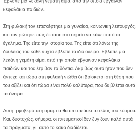
Έβλεπε μια λεκάνη γεμάτη αίμα, από την οποία έβγαιναν
κεφαλάκια παιδιών…
Στη φυλακή τον επισκέφτηκε μια γυναίκα, κοινωνική λειτουργός,
και τον ρώτησε πώς έφτασε στο σημείο να κάνει αυτό το
έγκλημα. Της είπε την ιστορία του. Της είπε ότι λόγω της
δουλειάς του κάθε νύχτα έβλεπε το ίδιο όνειρο. Έβλεπε μια
λεκάνη γεμάτη αίμα, από την οποία έβγαιναν κεφαλάκια
παιδιών και του έτριβαν τα δόντια. Ακριβώς αυτό ήταν που δεν
άντεχε και τώρα στη φυλακή νιώθει ότι βρίσκεται στη θέση που
του αξίζει και ότι τώρα είναι πολύ καλύτερα, που δε βλέπει αυτά
τα όνειρα…
Αυτή η φοβερότατη αμαρτία θα επισπεύσει το τέλος του κόσμου.
Και, δυστυχώς, σήμερα, οι πνευματικοί δεν ζυγίζουν καλά αυτά
τα πράγματα, γι΄ αυτό το κακό διαδίδεται.