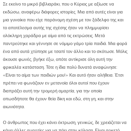
Σε εκείνο το μικρό βιβλιαράκι, που ο Κύριος με αξίωσε να
εκδώσω, αναφέρω διάφορες ιστορίες. Μια από αυτές είναι για
μια γυναίκα που είχε παράνομη σχέση με τον ξάδελφο της και
το αποτέλεσμα αυτής της σχέσης ήταν να πλημμυρίσει
ολόκληρη χαράδρα με αίμα από τις εκτρώσεις. Μετά
παντρεύτηκε και γέννησε σε νόμιμο γάμο τρία παιδιά. Μια φορά
ένα από αυτά χτύπησε με τσαπί τον άλλο και το σκότωσε. Μόλις
άκουσε φωνές, βγήκε έξω, οπότε αντίκρισε όλη αυτή την
φρικαλέα κατάσταση. Τότε η ίδια πολύ δυνατά αναφώνησε:
«Είναι το αίμα των παιδιών μου!» Και αυτό ήταν αλήθεια. Έτσι
πρέπει να φωνάζουν εν μετανοία όλοι αυτοί που έχουν
διαπράξει αυτή την τρομερή αμαρτία, για την οποία
οπωσδήποτε θα έχουν θεία δίκη και εδώ, στη γη, και στην
αιωνιότητα.
Ο άνθρωπος που έχει κάνει έκτρωση, γενικώς, δε χρειάζεται να
κάνει άλλες αμαρτίες για να πάει στην κόλαση. Είναι αρκετό.