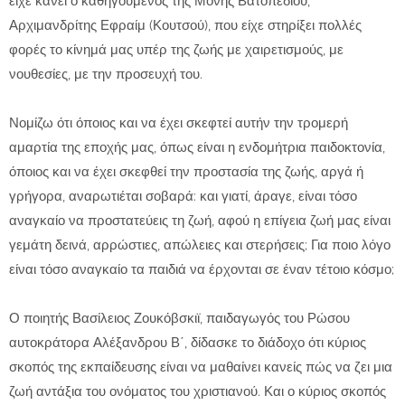
είχε κάνει ο καθηγούμενος της Μονής Βατοπεδίου,
Αρχιμανδρίτης Εφραίμ (Κουτσού), που είχε στηρίξει πολλές
φορές το κίνημά μας υπέρ της ζωής με χαιρετισμούς, με
νουθεσίες, με την προσευχή του.
Νομίζω ότι όποιος και να έχει σκεφτεί αυτήν την τρομερή
αμαρτία της εποχής μας, όπως είναι η ενδομήτρια παιδοκτονία,
όποιος και να έχει σκεφθεί την προστασία της ζωής, αργά ή
γρήγορα, αναρωτιέται σοβαρά: και γιατί, άραγε, είναι τόσο
αναγκαίο να προστατεύεις τη ζωή, αφού η επίγεια ζωή μας είναι
γεμάτη δεινά, αρρώστιες, απώλειες και στερήσεις; Για ποιο λόγο
είναι τόσο αναγκαίο τα παιδιά να έρχονται σε έναν τέτοιο κόσμο;
Ο ποιητής Βασίλειος Ζουκόβσκιϊ, παιδαγωγός του Ρώσου
αυτοκράτορα Αλέξανδρου Β΄, δίδασκε το διάδοχο ότι κύριος
σκοπός της εκπαίδευσης είναι να μαθαίνει κανείς πώς να ζει μια
ζωή αντάξια του ονόματος του χριστιανού. Και ο κύριος σκοπός