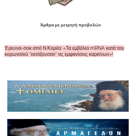
Άρθρα με μετρητή προβολών
Έρευνα-σοκ από Ν.Κορέα: «Τα εμβόλια mRNA κατά του
κορωνοϊού “εκτόξευσαν” τις εμφανίσεις καρκίνων»!