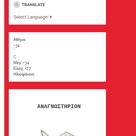
TRANSLATE
Select Language
▼
Αθήνα
+
34
°
C
Μεγ.:
+
34
Ελάχ.:
+
27
Ηλιοφάνεια
ΑΝΑΓΝΩΣΤΗΡΙΟΝ