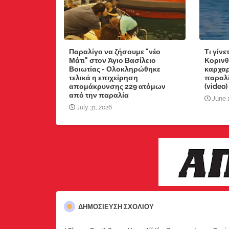
Παραλίγο να ζήσουμε "νέο
Τι γίνε
Μάτι" στον Άγιο Βασίλειο
Κορινθ
Βοιωτίας - Ολοκληρώθηκε
καρχαρ
τελικά η επιχείρηση
παραλί
απομάκρυνσης 229 ατόμων
(video)
από την παραλία
June 
July 31, 2026
ΔΗΜΟΣΊΕΥΣΗ ΣΧΟΛΊΟΥ