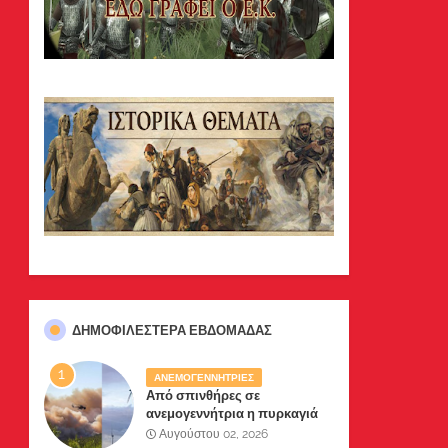
ΔΗΜΟΦΙΛΈΣΤΕΡΑ ΕΒΔΟΜΆΔΑΣ
ΑΝΕΜΟΓΕΝΝΗΤΡΙΕΣ
Από σπινθήρες σε
ανεμογεννήτρια η πυρκαγιά
σε Βοιωτία-Αττική .Δύο
Αυγούστου 02, 2026