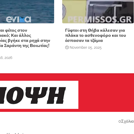
ται φέτος στον
Γύφτοι στη Θήβα κάλεσαν για
ιακό; Και άλλος
πλάκα το ασθενοφόρο και του
ίας βγήκε στα ρηχά στην
έσπασαν τα τζάμια
α Σαράντη της Βοιωτίας!
November 05, 2025
16, 2026
0Σχόλια