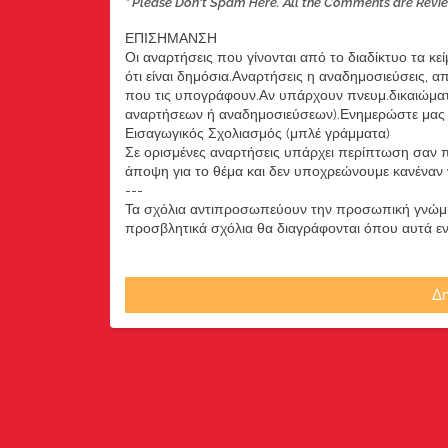
* Please Don't Spam Here. All the Comments are Revi
ΕΠΙΣΗΜΑΝΣΗ
Οι αναρτήσεις που γίνονται από το διαδίκτυο τα κε
ότι είναι δημόσια.Αναρτήσεις η αναδημοσιεύσεις, 
που τις υπογράφουν.Αν υπάρχουν πνευμ.δικαιώματ
αναρτήσεων ή αναδημοσιεύσεων).Ενημερώστε μας ά
Εισαγωγικός Σχολιασμός (μπλέ γράμματα)
Σε ορισμένες αναρτήσεις υπάρχει περίπτωση σαν π
άποψη για το θέμα και δεν υποχρεώνουμε κανέναν να
---
Τα σχόλια αντιπροσωπεύουν την προσωπική γνώμη 
προσβλητικά σχόλια θα διαγράφονται όπου αυτά εντο
Δη