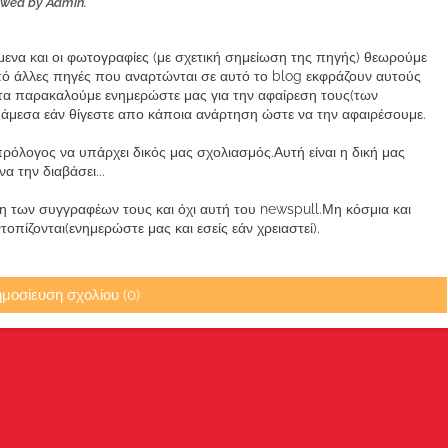
ewed by Admin.
ίμενα και οι φωτογραφίες (με σχετική σημείωση της πηγής) θεωρούμε
από άλλες πηγές που αναρτώνται σε αυτό το blog εκφράζουν αυτούς
α παρακαλούμε ενημερώστε μας για την αφαίρεση τους(των
μεσα εάν θίγεστε απο κάποια ανάρτηση ώστε να την αφαιρέσουμε.
ρόλογος να υπάρχει δικός μας σχολιασμός.Αυτή είναι η δική μας
 την διαβάσει...
των συγγραφέων τους και όχι αυτή του newspull.Μη κόσμια και
πίζονται(ενημερώστε μας και εσείς εάν χρειαστεί).
μοσίευση σχολίου (0)