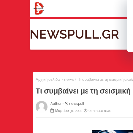
NEWSPULL.GR
Ho
Αρχική σελίδα
news
Τι συμβαίνει με τη σεισμική ακο
Τι συμβαίνει με τη σεισμικ
Author -
newspull
Μαρτίου 31, 2022
0 minute read