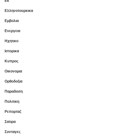
Εκ
Ελληνοτουρκικα
Εμβολια
Ενεργεια
Ηχητικο
Ιστορικα
Κυπρος
Οικονομια
Ορθοδοξια
Παραδοση
Πολιτικη
Ρεπορταζ
Σατιρα
Συνταγες