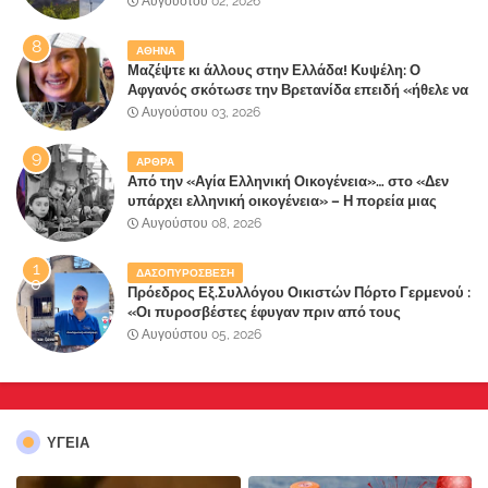
Αυγούστου 02, 2026
"πληρώσουν";
ΑΘΗΝΑ
Μαζέψτε κι άλλους στην Ελλάδα! Κυψέλη: Ο
Αφγανός σκότωσε την Βρετανίδα επειδή «ήθελε να
κάνει τη σύντροφό του χριστιανή»
Αυγούστου 03, 2026
ΑΡΘΡΑ
Από την «Αγία Ελληνική Οικογένεια»… στο «Δεν
υπάρχει ελληνική οικογένεια» – Η πορεία μιας
κοινωνίας που κινδυνεύει να ξεχάσει ποια είναι
Αυγούστου 08, 2026
ΔΑΣΟΠΥΡΟΣΒΕΣΗ
Πρόεδρος Εξ.Συλλόγου Οικιστών Πόρτο Γερμενού :
«Οι πυροσβέστες έφυγαν πριν από τους
κατοίκους»
Αυγούστου 05, 2026
ΥΓΕΙΑ