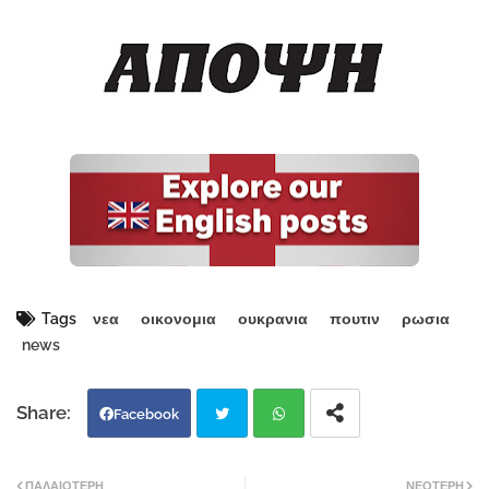
Tags
νεα
οικονομια
ουκρανια
πουτιν
ρωσια
news
Facebook
Twi
Wh
ΠΑΛΑΙΌΤΕΡΗ
ΝΕΌΤΕΡΗ