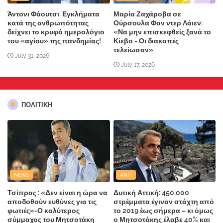
Άντονι Φάουτσι: Εγκλήματα
Μαρία Ζαχάροβα σε
κατά της ανθρωπότητας
Ούρσουλα Φον ντερ Λάιεν:
δείχνει το κρυφό ημερολόγιο
«Να μην επισκεφθείς ξανά το
του «αγίου» της πανδημίας!
Κίεβο - Οι διακοπές
τελείωσαν»
July 31, 2026
July 17, 2026
ΠΟΛΙΤΙΚΗ
NEWS
ANTI
Τσίπρας : «Δεν είναι η ώρα να
Δυτική Αττική: 450.000
αποδοθούν ευθύνες για τις
στρέμματα έγιναν στάχτη από
φωτιές»-Ο καλύτερος
το 2019 έως σήμερα – κι όμως
σύμμαχος του Μητσοτάκη
ο Μητσοτάκης έλαβε 40% και