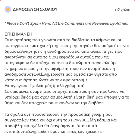
0Σχόλια
ΔΗΜΟΣΊΕΥΣΗ ΣΧΟΛΊΟΥ
* Please Don't Spam Here. All the Comments are Reviewed by Admin.
ΕΠΙΣΗΜΑΝΣΗ
Οι αναρτήσεις που γίνονται από το διαδίκτυο τα κείμενα και οι
φωτογραφίες (με σχετική σημείωση της πηγής) θεωρούμε ότι είναι
δημόσια.Αναρτήσεις η αναδημοσιεύσεις, από άλλες πηγές που
αναρτώνται σε αυτό το blog εκφράζουν αυτούς που τις
υπογράφουν.Αν υπάρχουν πνευμ.δικαιώματα παρακαλούμε
ενημερώστε μας για την αφαίρεση τους(των αναρτήσεων ή
αναδημοσιεύσεων).Ενημερώστε μας άμεσα εάν θίγεστε απο
κάποια ανάρτηση ώστε να την αφαιρέσουμε.
Εισαγωγικός Σχολιασμός (μπλέ γράμματα)
Σε ορισμένες αναρτήσεις υπάρχει περίπτωση σαν πρόλογος να
υπάρχει δικός μας σχολιασμός.Αυτή είναι η δική μας άποψη για το
θέμα και δεν υποχρεώνουμε κανέναν να την διαβάσει...
---
Τα σχόλια αντιπροσωπεύουν την προσωπική γνώμη των
συγγραφέων τους και όχι αυτή του newspull.Μη κόσμια και
προσβλητικά σχόλια θα διαγράφονται όπου αυτά
εντοπίζονται(ενημερώστε μας και εσείς εάν χρειαστεί).