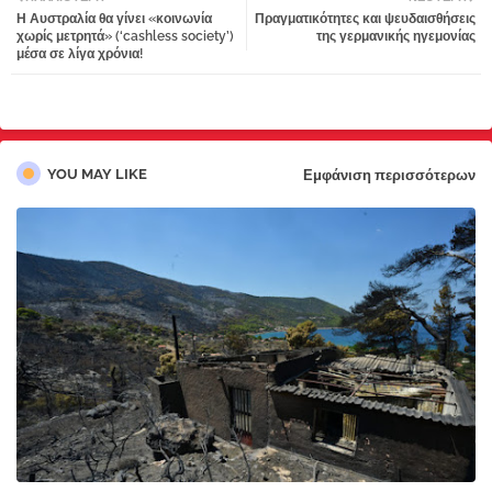
Η Αυστραλία θα γίνει «κοινωνία
Πραγματικότητες και ψευδαισθήσεις
tter
atsa
χωρίς μετρητά» (‘cashless society’)
της γερμανικής ηγεμονίας
μέσα σε λίγα χρόνια!
pp
YOU MAY LIKE
Εμφάνιση περισσότερων