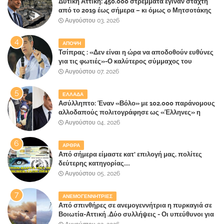
Δυτική Αττική: 450.000 στρέμματα έγιναν στάχτη
από το 2019 έως σήμερα – κι όμως ο Μητσοτάκης
έλαβε 40% και 45% στις εκλογές του 2023,ενώ 50%
Αυγούστου 03, 2026
πήρε στα Βίλλια!!!
ΑΠΟΨΗ
Τσίπρας : «Δεν είναι η ώρα να αποδοθούν ευθύνες
για τις φωτιές»-Ο καλύτερος σύμμαχος του
Μητσοτάκη
Αυγούστου 07, 2026
ΕΛΛΑΔΑ
Ασύλληπτο: Έναν «Βόλο» με 102.000 παράνομους
αλλοδαπούς πολιτογράφησε ως «Έλληνες» η
κυβέρνηση!
Αυγούστου 04, 2026
ΑΡΘΡΑ
Από σήμερα είμαστε κατ' επιλογή μας, πολίτες
δεύτερης κατηγορίας....
Αυγούστου 05, 2026
ΑΝΕΜΟΓΕΝΝΗΤΡΙΕΣ
Από σπινθήρες σε ανεμογεννήτρια η πυρκαγιά σε
Βοιωτία-Αττική .Δύο συλλήψεις - Οι υπεύθυνοι για
την λάθος διαχείριση της κατάσβεσης θα