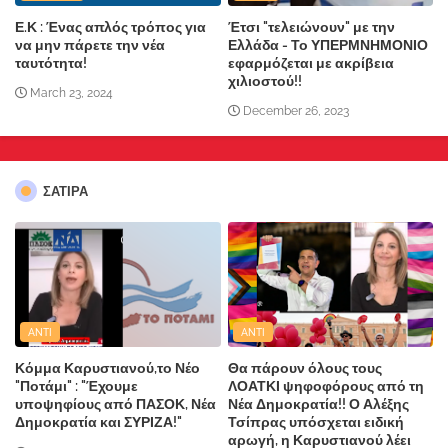
Ε.Κ : Ένας απλός τρόπος για
Έτσι "τελειώνουν" με την
να μην πάρετε την νέα
Ελλάδα - Το ΥΠΕΡΜΝΗΜΟΝΙΟ
ταυτότητα!
εφαρμόζεται με ακρίβεια
χιλιοστού!!
March 23, 2024
December 26, 2023
ΣΑΤΙΡΑ
ANTI
ANTI
Κόμμα Καρυστιανού,το Νέο
Θα πάρουν όλους τους
"Ποτάμι" : "Έχουμε
ΛΟΑΤΚΙ ψηφοφόρους από τη
υποψηφίους από ΠΑΣΟΚ, Νέα
Νέα Δημοκρατία!! Ο Αλέξης
Δημοκρατία και ΣΥΡΙΖΑ!"
Τσίπρας υπόσχεται ειδική
αρωγή, η Καρυστιανού λέει