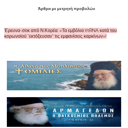
Άρθρα με μετρητή προβολών
Έρευνα-σοκ από Ν.Κορέα: «Τα εμβόλια mRNA κατά του
κορωνοϊού “εκτόξευσαν” τις εμφανίσεις καρκίνων»!