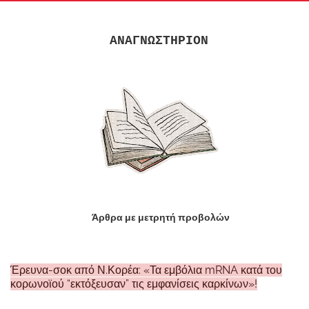
ΑΝΑΓΝΩΣΤΗΡΙΟΝ
Άρθρα με μετρητή προβολών
Έρευνα-σοκ από Ν.Κορέα: «Τα εμβόλια mRNA κατά του
κορωνοϊού “εκτόξευσαν” τις εμφανίσεις καρκίνων»!