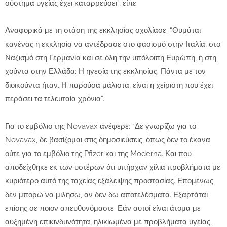
σύστημα υγείας έχει καταρρεύσει”, είπε.
Αναφορικά με τη στάση της εκκλησίας σχολίασε: “Θυμάται
κανένας η εκκλησία να αντέδρασε στο φασισμό στην Ιταλία, στο
Ναζισμό στη Γερμανία και σε όλη την υπόλοιπη Ευρώπη, ή στη
χούντα στην Ελλάδα; Η ηγεσία της εκκλησίας. Πάντα με τον
διοικούντα ήταν. Η παρούσα μάλιστα, είναι η χείριστη που έχει
περάσει τα τελευταία χρόνια”.
Για το εμβόλιο της Novavax ανέφερε: “Δε γνωρίζω για το
Novavax, δε βασίζομαι στις δημοσιεύσεις, όπως δεν το έκανα
ούτε για το εμβόλιο της Pfizer και της Moderna. Και που
αποδείχθηκε εκ των υστέρων ότι υπήρχαν χίλια προβλήματα με
κυριότερο αυτό της ταχείας εξάλειψης προστασίας. Επομένως
δεν μπορώ να μιλήσω, αν δεν δω αποτελέσματα. Εξαρτάται
επίσης σε ποιον απευθυνόμαστε. Εάν αυτοί είναι άτομα με
αυξημένη επικινδυνότητα, ηλικιωμένα με προβλήματα υγείας,