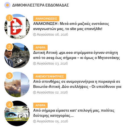
ΔΗΜΟΦΙΛΈΣΤΕΡΑ ΕΒΔΟΜΆΔΑΣ
ΑΝΑΚΟΙΝΩΣΕΙΣ
ΑΝΑΚΟΙΝΩΣΗ : Μετά από μαζικές ενστάσεις
αναγνωστών μας, το site μας επανήλθε!
Αυγούστου 06, 2026
ΑΡΘΡΑ
Δυτική Αττική: 450.000 στρέμματα έγιναν στάχτη
από το 2019 έως σήμερα – κι όμως ο Μητσοτάκης
έλαβε 40% και 45% στις εκλογές του 2023,ενώ 50%
Αυγούστου 03, 2026
πήρε στα Βίλλια!!!
ΑΝΕΜΟΓΕΝΝΗΤΡΙΕΣ
Από σπινθήρες σε ανεμογεννήτρια η πυρκαγιά σε
Βοιωτία-Αττική .Δύο συλλήψεις - Οι υπεύθυνοι για
την λάθος διαχείριση της κατάσβεσης θα
Αυγούστου 02, 2026
"πληρώσουν";
ΑΡΘΡΑ
Από σήμερα είμαστε κατ' επιλογή μας, πολίτες
δεύτερης κατηγορίας....
Αυγούστου 05, 2026