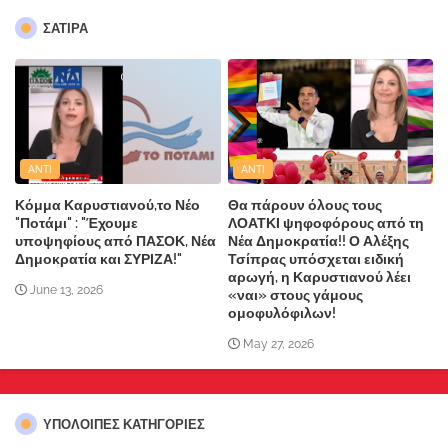
ΣΑΤΙΡΑ
ANTI
ANTI
Κόμμα Καρυστιανού,το Νέο
Θα πάρουν όλους τους
"Ποτάμι" : "Έχουμε
ΛΟΑΤΚΙ ψηφοφόρους από τη
υποψηφίους από ΠΑΣΟΚ, Νέα
Νέα Δημοκρατία!! Ο Αλέξης
Δημοκρατία και ΣΥΡΙΖΑ!"
Τσίπρας υπόσχεται ειδική
αρωγή, η Καρυστιανού λέει
June 13, 2026
«ναι» στους γάμους
ομοφυλόφιλων!
May 27, 2026
ΥΠΌΛΟΙΠΕΣ ΚΑΤΗΓΟΡΊΕΣ