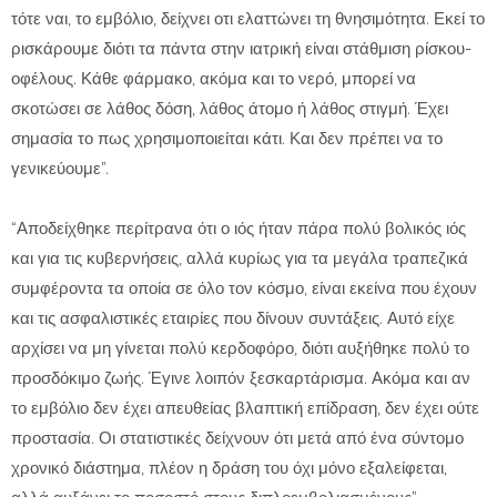
τότε ναι, το εμβόλιο, δείχνει οτι ελαττώνει τη θνησιμότητα. Εκεί το
ρισκάρουμε διότι τα πάντα στην ιατρική είναι στάθμιση ρίσκου-
οφέλους. Κάθε φάρμακο, ακόμα και το νερό, μπορεί να
σκοτώσει σε λάθος δόση, λάθος άτομο ή λάθος στιγμή. Έχει
σημασία το πως χρησιμοποιείται κάτι. Και δεν πρέπει να το
γενικεύουμε”.
“Αποδείχθηκε περίτρανα ότι ο ιός ήταν πάρα πολύ βολικός ιός
και για τις κυβερνήσεις, αλλά κυρίως για τα μεγάλα τραπεζικά
συμφέροντα τα οποία σε όλο τον κόσμο, είναι εκείνα που έχουν
και τις ασφαλιστικές εταιρίες που δίνουν συντάξεις. Αυτό είχε
αρχίσει να μη γίνεται πολύ κερδοφόρο, διότι αυξήθηκε πολύ το
προσδόκιμο ζωής. Έγινε λοιπόν ξεσκαρτάρισμα. Ακόμα και αν
το εμβόλιο δεν έχει απευθείας βλαπτική επίδραση, δεν έχει ούτε
προστασία. Οι στατιστικές δείχνουν ότι μετά από ένα σύντομο
χρονικό διάστημα, πλέον η δράση του όχι μόνο εξαλείφεται,