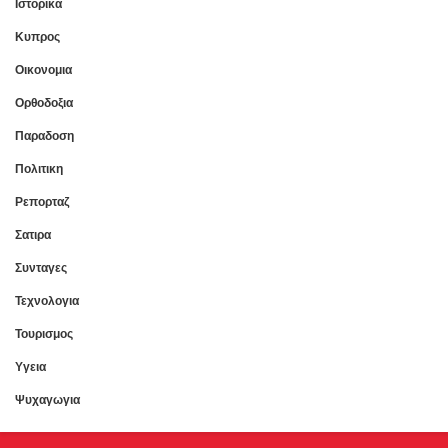
Ιστορικα
Κυπρος
Οικονομια
Ορθοδοξια
Παραδοση
Πολιτικη
Ρεπορταζ
Σατιρα
Συνταγες
Τεχνολογια
Τουρισμος
Υγεια
Ψυχαγωγια