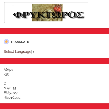
TRANSLATE
Select Language
▼
Αθήνα
+
35
°
C
Μεγ.:
+
35
Ελάχ.:
+
27
Ηλιοφάνεια