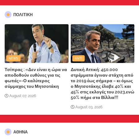
ΠΟΛΙΤΙΚΗ
NEWS
ANTI
Τσίπρας : «Δεν είναι η ώρα να
Δυτική Αττική: 450.000
αποδοθούν ευθύνες για τις
στρέμματα έγιναν στάχτη από
φωτιές»-Ο καλύτερος
το 2019 έως σήμερα – κι όμως
σύμμαχος του Μητσοτάκη
ο Μητσοτάκης έλαβε 40% και
45% στις εκλογές του 2023,ενώ
August 07, 2026
50% πήρε στα Βίλλια!!!
August 03, 2026
ΑΘΗΝΑ