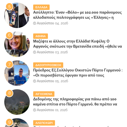
ΕΛΛΑΔΑ
Ασύλληπτο: Έναν «Βόλο» με 102.000 παράνομους
αλλοδαπούς πολιτογράφησε ως «Έλληνες» η
κυβέρνηση!
Αυγούστου 04, 2026
ΑΘΗΝΑ
Μαζέψτε κι άλλους στην Ελλάδα! Κυψέλη: Ο
Αφγανός σκότωσε την Βρετανίδα επειδή «ήθελε να
κάνει τη σύντροφό του χριστιανή»
Αυγούστου 03, 2026
ΔΑΣΟΠΥΡΟΣΒΕΣΗ
Πρόεδρος Εξ.Συλλόγου Οικιστών Πόρτο Γερμενού :
«Οι πυροσβέστες έφυγαν πριν από τους
κατοίκους»
Αυγούστου 05, 2026
ΑΙΓΟΣΘΕΝΑ
Δεδομένης της πληροφορίας για πάνω από 100
καμένα σπίτια στο Πόρτο Γερμενό, θα πρέπει να
αναζητηθούν ευθύνες για την ολοσχερή
Αυγούστου 01, 2026
καταστροφή του τελευταίου πνεύμονα, του
επίγειου παραδείσου της Αττικής
ΑΛΕΠΟΧΩΡΙ