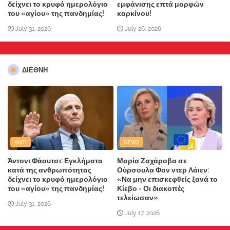
δείχνει το κρυφό ημερολόγιο
εμφάνισης επτά μορφών
του «αγίου» της πανδημίας!
καρκίνου!
July 31, 2026
July 26, 2026
ΔΙΕΘΝΗ
ANTI
NEWS
Άντονι Φάουτσι: Εγκλήματα
Μαρία Ζαχάροβα σε
κατά της ανθρωπότητας
Ούρσουλα Φον ντερ Λάιεν:
δείχνει το κρυφό ημερολόγιο
«Να μην επισκεφθείς ξανά το
του «αγίου» της πανδημίας!
Κίεβο - Οι διακοπές
τελείωσαν»
July 31, 2026
July 17, 2026