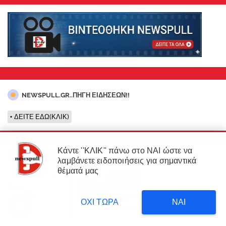
NEWSPULL.GR..ΠΗΓΗ ΕΙΔΗΣΕΩΝ!!
ΔΕΙΤΕ ΕΔΩ(ΚΛΙΚ)
Κάντε ''ΚΛΙΚ'' πάνω στο ΝΑΙ ώστε να
λαμβάνετε ειδοποιήσεις για σημαντικά
×
θέματά μας
Our website uses cookies to enhance your experience.
Learn
ΔΙΑΒΑΣΤΕ
More
Δυτική Αττική: 450.000
3
στρέμματα έγιναν στάχτη επι
ΟΧΙ ΤΩΡΑ
ΝΑΙ
κυβέρνησης Μητσοτάκη!
Accept !