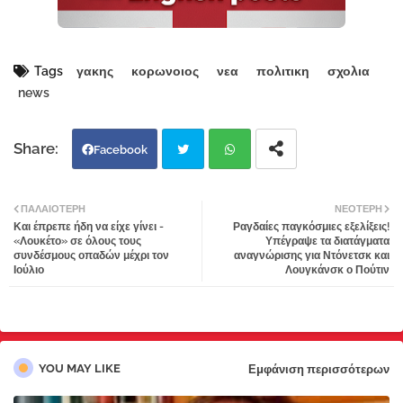
Tags
γακης
κορωνοιος
νεα
πολιτικη
σχολια
news
Facebook
Twi
Wh
ΠΑΛΑΙΌΤΕΡΗ
ΝΕΌΤΕΡΗ
Και έπρεπε ήδη να είχε γίνει -
Ραγδαίες παγκόσμιες εξελίξεις!
tter
atsa
«Λουκέτο» σε όλους τους
Υπέγραψε τα διατάγματα
συνδέσμους οπαδών μέχρι τον
αναγνώρισης για Ντόνετσκ και
Ιούλιο
Λουγκάνσκ ο Πούτιν
pp
YOU MAY LIKE
Εμφάνιση περισσότερων