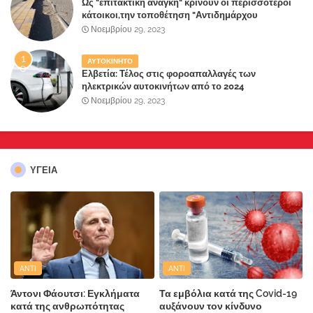
Ως "επιτακτική ανάγκη" κρίνουν οι περισσότεροι
κάτοικοι,την τοποθέτηση "Αντιδημάρχου
Παραλιακής Ζώνης" στο Δήμο Μάνδρας-Ειδυλλίας!
Νοεμβρίου 29, 2023
ΑΥΤΟΚΙΝΗΤΟ
Ελβετία: Τέλος στις φοροαπαλλαγές των
ηλεκτρικών αυτοκινήτων από το 2024
Νοεμβρίου 29, 2023
ΥΓΕΙΑ
ANTI
ANTI
Άντονι Φάουτσι: Εγκλήματα
Τα εμβόλια κατά της Covid-19
κατά της ανθρωπότητας
αυξάνουν τον κίνδυνο