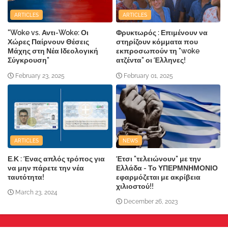
ARTICLES
ARTICLES
"Woke vs. Αντι-Woke: Οι
Φρυκτωρός : Επιμένουν να
Χώρες Παίρνουν Θέσεις
στηρίζουν κόμματα που
Μάχης στη Νέα Ιδεολογική
εκπροσωπούν τη "woke
Σύγκρουση"
ατζέντα" οι Έλληνες!
February 23, 2025
February 01, 2025
ARTICLES
NEWS
Ε.Κ : Ένας απλός τρόπος για
Έτσι "τελειώνουν" με την
να μην πάρετε την νέα
Ελλάδα - Το ΥΠΕΡΜΝΗΜΟΝΙΟ
ταυτότητα!
εφαρμόζεται με ακρίβεια
χιλιοστού!!
March 23, 2024
December 26, 2023