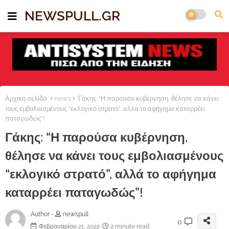
NEWSPULL.GR
Αρχική σελίδα
news
Γάκης: “Η παρούσα κυβέρνηση, θέλησε να κάνει
τους εμβολιασμένους “εκλογικό στρατό”, αλλά το αφήγημα καταρρέει
παταγωδώς”!
Γάκης: “Η παρούσα κυβέρνηση,
θέλησε να κάνει τους εμβολιασμένους
“εκλογικό στρατό”, αλλά το αφήγημα
καταρρέει παταγωδώς”!
Author -
newspull
0
Φεβρουαρίου 21, 2022
2 minute read