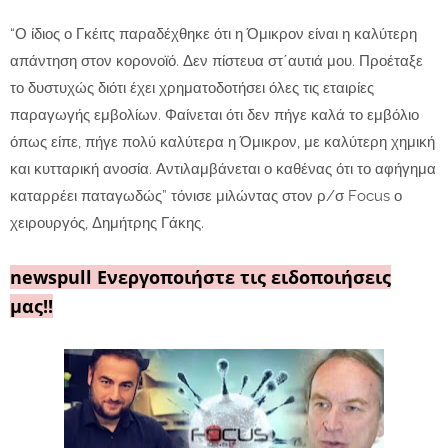
“Ο ίδιος ο Γκέιτς παραδέχθηκε ότι η Όμικρον είναι η καλύτερη
απάντηση στον κορονοϊό. Δεν πίστευα στ΄αυτιά μου. Προέταξε
το δυστυχώς διότι έχει χρηματοδοτήσει όλες τις εταιρίες
παραγωγής εμβολίων. Φαίνεται ότι δεν πήγε καλά το εμβόλιο
όπως είπε, πήγε πολύ καλύτερα η Όμικρον, με καλύτερη χημική
και κυτταρική ανοσία. Αντιλαμβάνεται ο καθένας ότι το αφήγημα
καταρρέει παταγωδώς” τόνισε μιλώντας στον ρ/σ Focus ο
χειρουργός, Δημήτρης Γάκης.
newspull Ενεργοποιήστε τις ειδοποιήσεις
μας!!