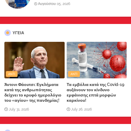
κατοίκους»
Αυγούστου 05, 2026
ΥΓΕΙΑ
ANTI
ANTI
Άντονι Φάουτσι: Εγκλήματα
Τα εμβόλια κατά της Covid-19
κατά της ανθρωπότητας
αυξάνουν τον κίνδυνο
δείχνει το κρυφό ημερολόγιο
εμφάνισης επτά μορφών
του «αγίου» της πανδημίας!
καρκίνου!
July 31, 2026
July 26, 2026