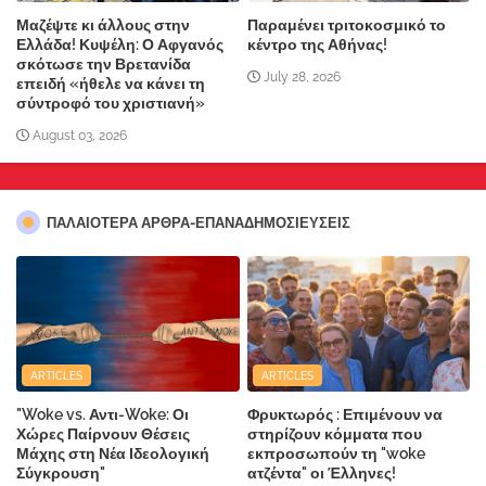
Μαζέψτε κι άλλους στην
Παραμένει τριτοκοσμικό το
Ελλάδα! Κυψέλη: Ο Αφγανός
κέντρο της Αθήνας!
σκότωσε την Βρετανίδα
July 28, 2026
επειδή «ήθελε να κάνει τη
σύντροφό του χριστιανή»
August 03, 2026
ΠΑΛΑΙΟΤΕΡΑ ΑΡΘΡΑ-ΕΠΑΝΑΔΗΜΟΣΙΕΥΣΕΙΣ
ARTICLES
ARTICLES
"Woke vs. Αντι-Woke: Οι
Φρυκτωρός : Επιμένουν να
Χώρες Παίρνουν Θέσεις
στηρίζουν κόμματα που
Μάχης στη Νέα Ιδεολογική
εκπροσωπούν τη "woke
Σύγκρουση"
ατζέντα" οι Έλληνες!