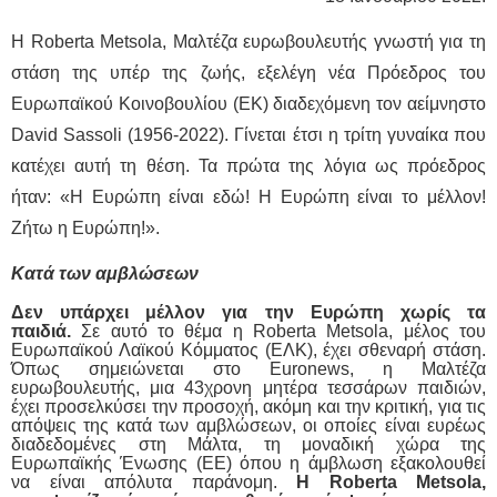
Η Roberta Metsola, Μαλτέζα ευρωβουλευτής γνωστή για τη
στάση της υπέρ της ζωής, εξελέγη νέα Πρόεδρος του
Ευρωπαϊκού Κοινοβουλίου (ΕΚ) διαδεχόμενη τον αείμνηστο
David Sassoli (1956-2022). Γίνεται έτσι η τρίτη γυναίκα που
κατέχει αυτή τη θέση. Τα πρώτα της λόγια ως πρόεδρος
ήταν: «Η Ευρώπη είναι εδώ! Η Ευρώπη είναι το μέλλον!
Ζήτω η Ευρώπη!».
Κατά των αμβλώσεων
Δεν υπάρχει μέλλον για την Ευρώπη χωρίς τα
παιδιά.
Σε αυτό το θέμα η Roberta Metsola, μέλος του
Ευρωπαϊκού Λαϊκού Κόμματος (ΕΛΚ), έχει σθεναρή στάση.
Όπως σημειώνεται στο Euronews, η Μαλτέζα
ευρωβουλευτής, μια 43χρονη μητέρα τεσσάρων παιδιών,
έχει προσελκύσει την προσοχή, ακόμη και την κριτική, για τις
απόψεις της κατά των αμβλώσεων, οι οποίες είναι ευρέως
διαδεδομένες στη Μάλτα, τη μοναδική χώρα της
Ευρωπαϊκής Ένωσης (ΕΕ) όπου η άμβλωση εξακολουθεί
να είναι απόλυτα παράνομη.
Η Roberta Metsola,