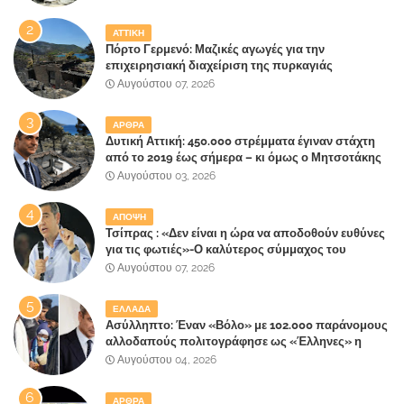
ΑΤΤΙΚΗ
Πόρτο Γερμενό: Μαζικές αγωγές για την
επιχειρησιακή διαχείριση της πυρκαγιάς
ετοιμάζουν οι κάτοικοι!
Αυγούστου 07, 2026
ΑΡΘΡΑ
Δυτική Αττική: 450.000 στρέμματα έγιναν στάχτη
από το 2019 έως σήμερα – κι όμως ο Μητσοτάκης
έλαβε 40% και 45% στις εκλογές του 2023,ενώ 50%
Αυγούστου 03, 2026
πήρε στα Βίλλια!!!
ΑΠΟΨΗ
Τσίπρας : «Δεν είναι η ώρα να αποδοθούν ευθύνες
για τις φωτιές»-Ο καλύτερος σύμμαχος του
Μητσοτάκη
Αυγούστου 07, 2026
ΕΛΛΑΔΑ
Ασύλληπτο: Έναν «Βόλο» με 102.000 παράνομους
αλλοδαπούς πολιτογράφησε ως «Έλληνες» η
κυβέρνηση!
Αυγούστου 04, 2026
ΑΡΘΡΑ