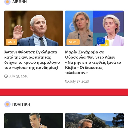
ΔΙΕΘΝΗ
ANTI
NEWS
Άντονι Φάουτσι: Εγκλήματα
Μαρία Ζαχάροβα σε
κατά της ανθρωπότητας
Ούρσουλα Φον ντερ Λάιεν:
δείχνει το κρυφό ημερολόγιο
«Να μην επισκεφθείς ξανά το
του «αγίου» της πανδημίας!
Κίεβο - Οι διακοπές
τελείωσαν»
July 31, 2026
July 17, 2026
ΠΟΛΙΤΙΚΗ