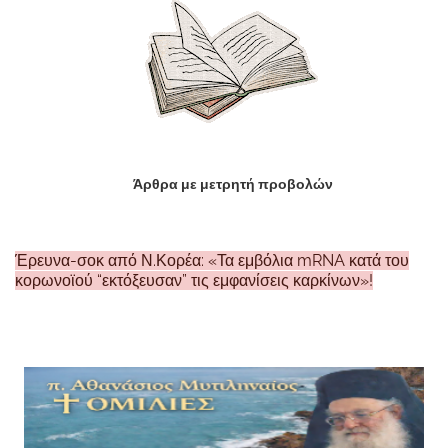
Άρθρα με μετρητή προβολών
Έρευνα-σοκ από Ν.Κορέα: «Τα εμβόλια mRNA κατά του
κορωνοϊού “εκτόξευσαν” τις εμφανίσεις καρκίνων»!