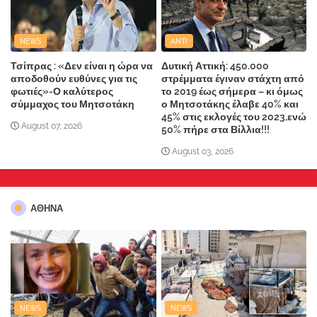
NEWS
ANTI
Τσίπρας : «Δεν είναι η ώρα να
Δυτική Αττική: 450.000
αποδοθούν ευθύνες για τις
στρέμματα έγιναν στάχτη από
φωτιές»-Ο καλύτερος
το 2019 έως σήμερα – κι όμως
σύμμαχος του Μητσοτάκη
ο Μητσοτάκης έλαβε 40% και
45% στις εκλογές του 2023,ενώ
August 07, 2026
50% πήρε στα Βίλλια!!!
August 03, 2026
ΑΘΗΝΑ
NEWS
NEWS