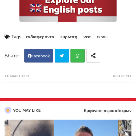
Tags
ενδιαφεροντα
ευρωπη
νεα
news
Facebook
Twi
Wh
ΠΑΛΑΙΌΤΕΡΗ
ΝΕΌΤΕΡΗ
tter
atsa
pp
YOU MAY LIKE
Εμφάνιση περισσότερων