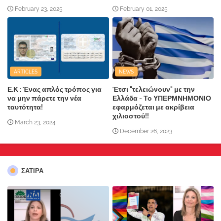
February 23, 2025
February 01, 2025
ARTICLES
NEWS
Ε.Κ : Ένας απλός τρόπος για
Έτσι "τελειώνουν" με την
να μην πάρετε την νέα
Ελλάδα - Το ΥΠΕΡΜΝΗΜΟΝΙΟ
ταυτότητα!
εφαρμόζεται με ακρίβεια
χιλιοστού!!
March 23, 2024
December 26, 2023
ΣΑΤΙΡΑ