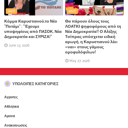
ANTI
ANTI
Κόμμα Καρυστιανού,το Νέο
Θα πάρουν όλους τους
"Ποτάμι" : "Έχουμε
ΛΟΑΤΚΙ ψηφοφόρους από τη
υποψηφίους από ΠΑΣΟΚ, Νέα
Νέα Δημοκρατία!! Ο Αλέξης
Δημοκρατία και ΣΥΡΙΖΑ!"
Τσίπρας υπόσχεται ειδική
αρωγή, η Καρυστιανού λέει
June 13, 2026
«ναι» στους γάμους
ομοφυλόφιλων!
May 27, 2026
ΥΠΌΛΟΙΠΕΣ ΚΑΤΗΓΟΡΊΕΣ
Αγροτες
Αθλητικα
Αμυνα
Ανακοινωσεις