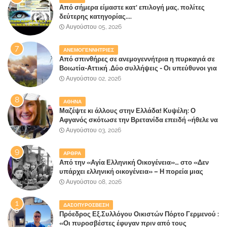
Από σήμερα είμαστε κατ' επιλογή μας, πολίτες
δεύτερης κατηγορίας....
Αυγούστου 05, 2026
ΑΝΕΜΟΓΕΝΝΗΤΡΙΕΣ
Από σπινθήρες σε ανεμογεννήτρια η πυρκαγιά σε
Βοιωτία-Αττική .Δύο συλλήψεις - Οι υπεύθυνοι για
την λάθος διαχείριση της κατάσβεσης θα
Αυγούστου 02, 2026
"πληρώσουν";
ΑΘΗΝΑ
Μαζέψτε κι άλλους στην Ελλάδα! Κυψέλη: Ο
Αφγανός σκότωσε την Βρετανίδα επειδή «ήθελε να
κάνει τη σύντροφό του χριστιανή»
Αυγούστου 03, 2026
ΑΡΘΡΑ
Από την «Αγία Ελληνική Οικογένεια»… στο «Δεν
υπάρχει ελληνική οικογένεια» – Η πορεία μιας
κοινωνίας που κινδυνεύει να ξεχάσει ποια είναι
Αυγούστου 08, 2026
ΔΑΣΟΠΥΡΟΣΒΕΣΗ
Πρόεδρος Εξ.Συλλόγου Οικιστών Πόρτο Γερμενού :
«Οι πυροσβέστες έφυγαν πριν από τους