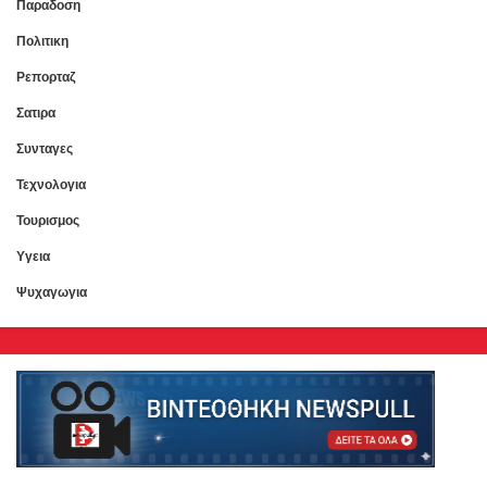
Παραδοση
Πολιτικη
Ρεπορταζ
Σατιρα
Συνταγες
Τεχνολογια
Τουρισμος
Υγεια
Ψυχαγωγια