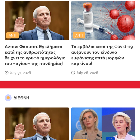
ANTI
ANTI
Άντονι Φάουτσι: Εγκλήματα
Τα εμβόλια κατά της Covid-19
κατά της ανθρωπότητας
αυξάνουν τον κίνδυνο
δείχνει το κρυφό ημερολόγιο
εμφάνισης επτά μορφών
του «αγίου» της πανδημίας!
καρκίνου!
July 31, 2026
July 26, 2026
ΔΙΕΘΝΗ