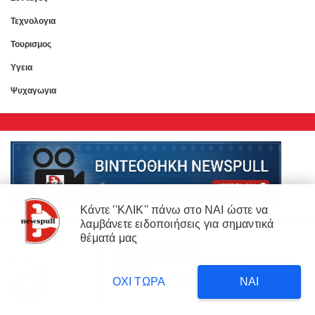
Τεχνολογια
Τουρισμος
Υγεια
Ψυχαγωγια
Κάντε ''ΚΛΙΚ'' πάνω στο ΝΑΙ ώστε να
λαμβάνετε ειδοποιήσεις για σημαντικά
×
θέματά μας
Our website uses cookies to enhance your experience.
Learn
ΔΙΑΒΑΣΤΕ
NEWSPULL.GR..ΠΗΓΗ ΕΙΔΗΣΕΩΝ!!
More
Δυτική Αττική: 450.000
3
στρέμματα έγιναν στάχτη επι
ΟΧΙ ΤΩΡΑ
ΝΑΙ
ΔΕΙΤΕ ΕΔΩ(ΚΛΙΚ)
κυβέρνησης Μητσοτάκη!
Accept !