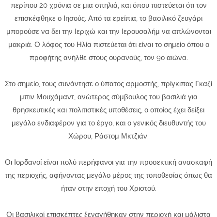
περίπου 20 χρόνια σε μια σπηλιά, και όπου πιστεύεται ότι τον
επισκέφθηκε ο Ιησούς. Από τα ερείπια, το βασιλικό ζευγάρι
μπορούσε να δει την Ιεριχώ και την Ιερουσαλήμ να απλώνονται
μακριά. Ο λόφος του Ηλία πιστεύεται ότι είναι το σημείο όπου ο
προφήτης ανήλθε στους ουρανούς, τον 9ο αιώνα.
Στο σημείο, τους συνάντησε ο ύπατος αρμοστής, πρίγκιπας Γκαζί
μπιν Μουχάμαντ, ανώτερος σύμβουλος του βασιλιά για
θρησκευτικές και πολιτιστικές υποθέσεις, ο οποίος έχει δείξει
μεγάλο ενδιαφέρον για το έργο, και ο γενικός διευθυντής του
Χώρου, Ράστομ Μκτζιάν.
Οι Ιορδανοί είναι πολύ περήφανοι για την προσεκτική ανασκαφή
της περιοχής, αφήνοντας μεγάλο μέρος της τοποθεσίας όπως θα
ήταν στην εποχή του Χριστού.
Οι βασιλικοί επισκέπτες ξεναγήθηκαν στην περιοχή και μάλιστα