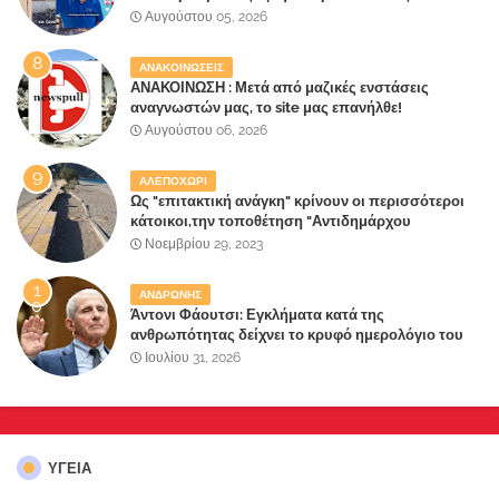
κατοίκους»
Αυγούστου 05, 2026
ΑΝΑΚΟΙΝΩΣΕΙΣ
ΑΝΑΚΟΙΝΩΣΗ : Μετά από μαζικές ενστάσεις
αναγνωστών μας, το site μας επανήλθε!
Αυγούστου 06, 2026
ΑΛΕΠΟΧΩΡΙ
Ως "επιτακτική ανάγκη" κρίνουν οι περισσότεροι
κάτοικοι,την τοποθέτηση "Αντιδημάρχου
Παραλιακής Ζώνης" στο Δήμο Μάνδρας-Ειδυλλίας!
Νοεμβρίου 29, 2023
ΑΝΔΡΩΝΗΣ
Άντονι Φάουτσι: Εγκλήματα κατά της
ανθρωπότητας δείχνει το κρυφό ημερολόγιο του
«αγίου» της πανδημίας!
Ιουλίου 31, 2026
ΥΓΕΙΑ