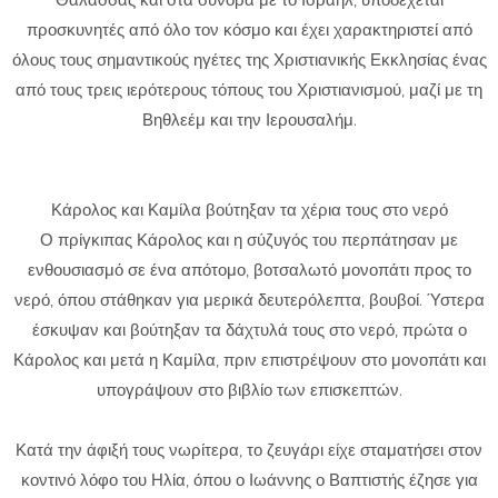
Θάλασσας και στα σύνορα με το Ισραήλ, υποδέχεται
προσκυνητές από όλο τον κόσμο και έχει χαρακτηριστεί από
όλους τους σημαντικούς ηγέτες της Χριστιανικής Εκκλησίας ένας
από τους τρεις ιερότερους τόπους του Χριστιανισμού, μαζί με τη
Βηθλεέμ και την Ιερουσαλήμ.
Κάρολος και Καμίλα βούτηξαν τα χέρια τους στο νερό
Ο πρίγκιπας Κάρολος και η σύζυγός του περπάτησαν με
ενθουσιασμό σε ένα απότομο, βοτσαλωτό μονοπάτι προς το
νερό, όπου στάθηκαν για μερικά δευτερόλεπτα, βουβοί. Ύστερα
έσκυψαν και βούτηξαν τα δάχτυλά τους στο νερό, πρώτα ο
Κάρολος και μετά η Καμίλα, πριν επιστρέψουν στο μονοπάτι και
υπογράψουν στο βιβλίο των επισκεπτών.
Κατά την άφιξή τους νωρίτερα, το ζευγάρι είχε σταματήσει στον
κοντινό λόφο του Ηλία, όπου ο Ιωάννης ο Βαπτιστής έζησε για