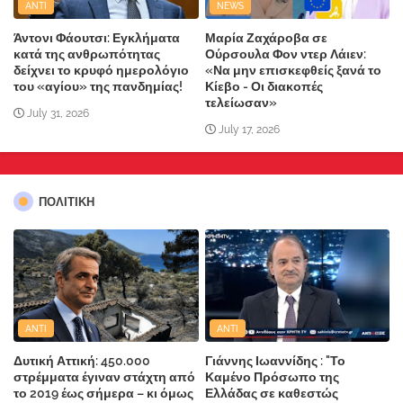
ANTI
NEWS
Άντονι Φάουτσι: Εγκλήματα
Μαρία Ζαχάροβα σε
κατά της ανθρωπότητας
Ούρσουλα Φον ντερ Λάιεν:
δείχνει το κρυφό ημερολόγιο
«Να μην επισκεφθείς ξανά το
του «αγίου» της πανδημίας!
Κίεβο - Οι διακοπές
τελείωσαν»
July 31, 2026
July 17, 2026
ΠΟΛΙΤΙΚΗ
ANTI
ANTI
Δυτική Αττική: 450.000
Γιάννης Ιωαννίδης : "Το
στρέμματα έγιναν στάχτη από
Καμένο Πρόσωπο της
το 2019 έως σήμερα – κι όμως
Ελλάδας σε καθεστώς