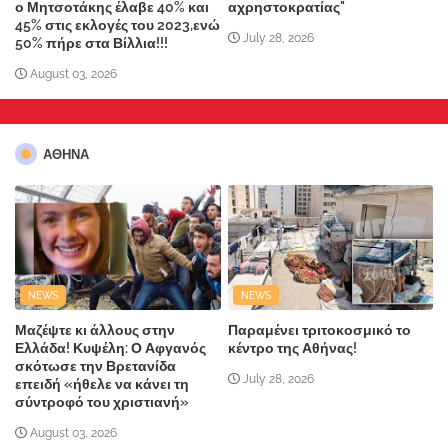
ο Μητσοτάκης έλαβε 40% και
αχρηστοκρατίας"
45% στις εκλογές του 2023,ενώ
July 28, 2026
50% πήρε στα Βίλλια!!!
August 03, 2026
ΑΘΗΝΑ
NEWS
NEWS
Μαζέψτε κι άλλους στην
Παραμένει τριτοκοσμικό το
Ελλάδα! Κυψέλη: Ο Αφγανός
κέντρο της Αθήνας!
σκότωσε την Βρετανίδα
July 28, 2026
επειδή «ήθελε να κάνει τη
σύντροφό του χριστιανή»
August 03, 2026