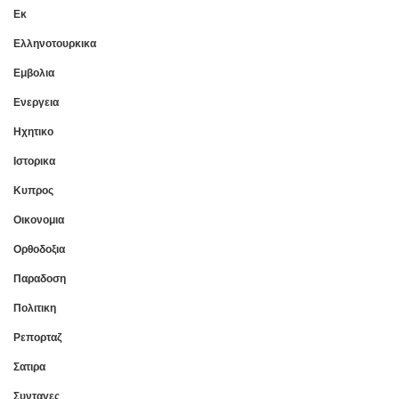
Εκ
Ελληνοτουρκικα
Εμβολια
Ενεργεια
Ηχητικο
Ιστορικα
Κυπρος
Οικονομια
Ορθοδοξια
Παραδοση
Πολιτικη
Ρεπορταζ
Σατιρα
Συνταγες