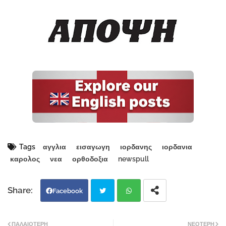
Tags
αγγλια
εισαγωγη
ιορδανης
ιορδανια
καρολος
νεα
ορθοδοξια
newspull
Facebook
Twi
Wh
ΠΑΛΑΙΌΤΕΡΗ
ΝΕΌΤΕΡΗ