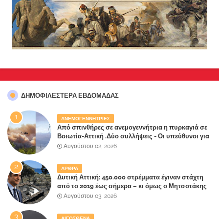
ΔΗΜΟΦΙΛΈΣΤΕΡΑ ΕΒΔΟΜΆΔΑΣ
ΑΝΕΜΟΓΕΝΝΗΤΡΙΕΣ
Από σπινθήρες σε ανεμογεννήτρια η πυρκαγιά σε
Βοιωτία-Αττική .Δύο συλλήψεις - Οι υπεύθυνοι για
την λάθος διαχείριση της κατάσβεσης θα
Αυγούστου 02, 2026
"πληρώσουν";
ΑΡΘΡΑ
Δυτική Αττική: 450.000 στρέμματα έγιναν στάχτη
από το 2019 έως σήμερα – κι όμως ο Μητσοτάκης
έλαβε 40% και 45% στις εκλογές του 2023,ενώ 50%
Αυγούστου 03, 2026
πήρε στα Βίλλια!!!
ΑΙΓΟΣΘΕΝΑ