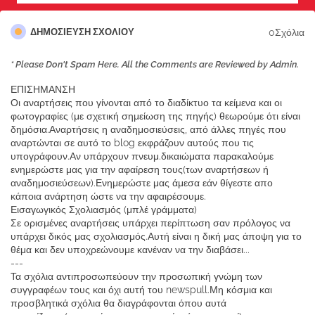
0Σχόλια
ΔΗΜΟΣΊΕΥΣΗ ΣΧΟΛΊΟΥ
* Please Don't Spam Here. All the Comments are Reviewed by Admin.
ΕΠΙΣΗΜΑΝΣΗ
Οι αναρτήσεις που γίνονται από το διαδίκτυο τα κείμενα και οι
φωτογραφίες (με σχετική σημείωση της πηγής) θεωρούμε ότι είναι
δημόσια.Αναρτήσεις η αναδημοσιεύσεις, από άλλες πηγές που
αναρτώνται σε αυτό το blog εκφράζουν αυτούς που τις
υπογράφουν.Αν υπάρχουν πνευμ.δικαιώματα παρακαλούμε
ενημερώστε μας για την αφαίρεση τους(των αναρτήσεων ή
αναδημοσιεύσεων).Ενημερώστε μας άμεσα εάν θίγεστε απο
κάποια ανάρτηση ώστε να την αφαιρέσουμε.
Εισαγωγικός Σχολιασμός (μπλέ γράμματα)
Σε ορισμένες αναρτήσεις υπάρχει περίπτωση σαν πρόλογος να
υπάρχει δικός μας σχολιασμός.Αυτή είναι η δική μας άποψη για το
θέμα και δεν υποχρεώνουμε κανέναν να την διαβάσει...
---
Τα σχόλια αντιπροσωπεύουν την προσωπική γνώμη των
συγγραφέων τους και όχι αυτή του newspull.Μη κόσμια και
προσβλητικά σχόλια θα διαγράφονται όπου αυτά