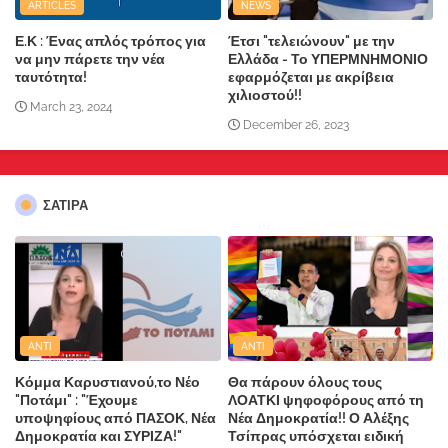
ARTICLES
NEWS
Ε.Κ : Ένας απλός τρόπος για
Έτσι "τελειώνουν" με την
να μην πάρετε την νέα
Ελλάδα - Το ΥΠΕΡΜΝΗΜΟΝΙΟ
ταυτότητα!
εφαρμόζεται με ακρίβεια
χιλιοστού!!
March 23, 2024
December 26, 2023
ΣΑΤΙΡΑ
ANTI
ANTI
Κόμμα Καρυστιανού,το Νέο
Θα πάρουν όλους τους
"Ποτάμι" : "Έχουμε
ΛΟΑΤΚΙ ψηφοφόρους από τη
υποψηφίους από ΠΑΣΟΚ, Νέα
Νέα Δημοκρατία!! Ο Αλέξης
Δημοκρατία και ΣΥΡΙΖΑ!"
Τσίπρας υπόσχεται ειδική