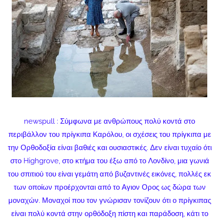
newspull : Σύμφωνα με ανθρώπους πολύ κοντά στο
περιβάλλον του πρίγκιπα Καρόλου, οι σχέσεις του πρίγκιπα με
την Ορθοδοξία είναι βαθιές και ουσιαστικές. Δεν είναι τυχαίο ότι
στο Highgrove, στο κτήμα του έξω από το Λονδίνο, μια γωνιά
του σπιτιού του είναι γεμάτη από βυζαντινές εικόνες, πολλές εκ
των οποίων προέρχονται από το Αγιον Ορος ως δώρα των
μοναχών. Μοναχοί που τον γνώρισαν τονίζουν ότι ο πρίγκιπας
είναι πολύ κοντά στην ορθόδοξη πίστη και παράδοση, κάτι το