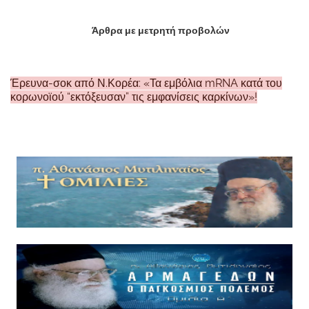
Άρθρα με μετρητή προβολών
Έρευνα-σοκ από Ν.Κορέα: «Τα εμβόλια mRNA κατά του
κορωνοϊού “εκτόξευσαν” τις εμφανίσεις καρκίνων»!