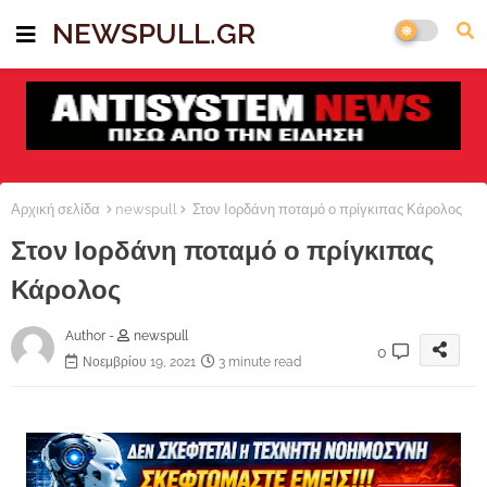
NEWSPULL.GR
Αρχική σελίδα
newspull
Στον Ιορδάνη ποταμό ο πρίγκιπας Κάρολος
Στον Ιορδάνη ποταμό ο πρίγκιπας
Κάρολος
Author -
newspull
0
Νοεμβρίου 19, 2021
3 minute read