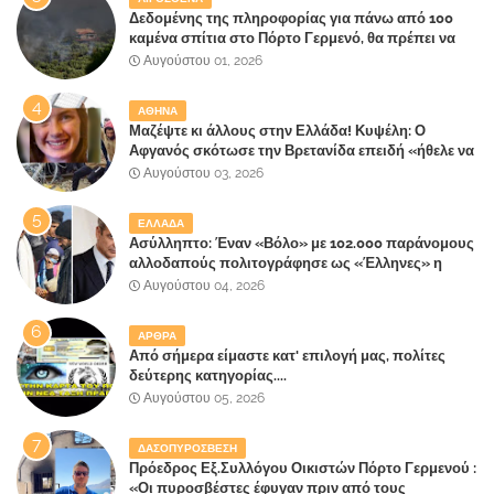
Δεδομένης της πληροφορίας για πάνω από 100
καμένα σπίτια στο Πόρτο Γερμενό, θα πρέπει να
αναζητηθούν ευθύνες για την ολοσχερή
Αυγούστου 01, 2026
καταστροφή του τελευταίου πνεύμονα, του
επίγειου παραδείσου της Αττικής
ΑΘΗΝΑ
Μαζέψτε κι άλλους στην Ελλάδα! Κυψέλη: Ο
Αφγανός σκότωσε την Βρετανίδα επειδή «ήθελε να
κάνει τη σύντροφό του χριστιανή»
Αυγούστου 03, 2026
ΕΛΛΑΔΑ
Ασύλληπτο: Έναν «Βόλο» με 102.000 παράνομους
αλλοδαπούς πολιτογράφησε ως «Έλληνες» η
κυβέρνηση!
Αυγούστου 04, 2026
ΑΡΘΡΑ
Από σήμερα είμαστε κατ' επιλογή μας, πολίτες
δεύτερης κατηγορίας....
Αυγούστου 05, 2026
ΔΑΣΟΠΥΡΟΣΒΕΣΗ
Πρόεδρος Εξ.Συλλόγου Οικιστών Πόρτο Γερμενού :
«Οι πυροσβέστες έφυγαν πριν από τους