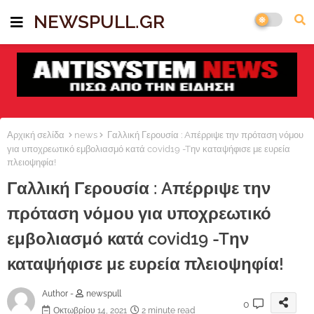
NEWSPULL.GR
Αρχική σελίδα
news
Γαλλική Γερουσία : Aπέρριψε την πρόταση νόμου
για υποχρεωτικό εμβολιασμό κατά covid19 -Tην καταψήφισε με ευρεία
πλειοψηφία!
Γαλλική Γερουσία : Aπέρριψε την
πρόταση νόμου για υποχρεωτικό
εμβολιασμό κατά covid19 -Tην
καταψήφισε με ευρεία πλειοψηφία!
Author -
newspull
0
Οκτωβρίου 14, 2021
2 minute read