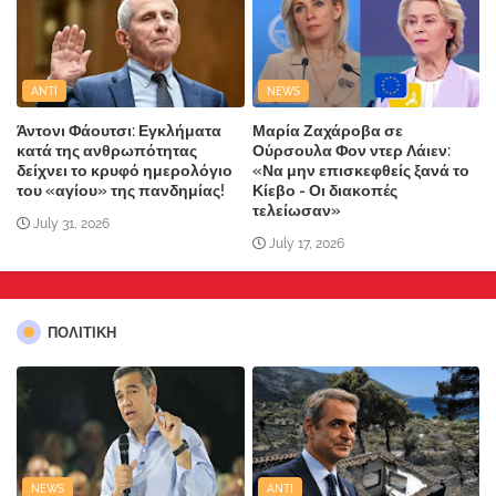
ANTI
NEWS
Άντονι Φάουτσι: Εγκλήματα
Μαρία Ζαχάροβα σε
κατά της ανθρωπότητας
Ούρσουλα Φον ντερ Λάιεν:
δείχνει το κρυφό ημερολόγιο
«Να μην επισκεφθείς ξανά το
του «αγίου» της πανδημίας!
Κίεβο - Οι διακοπές
τελείωσαν»
July 31, 2026
July 17, 2026
ΠΟΛΙΤΙΚΗ
NEWS
ANTI