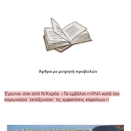
Άρθρα με μετρητή προβολών
Έρευνα-σοκ από Ν.Κορέα: «Τα εμβόλια mRNA κατά του
κορωνοϊού “εκτόξευσαν” τις εμφανίσεις καρκίνων»!