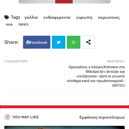
Tags
γαλλια
ενδιαφεροντα
ευρωπη
κορωνοιος
νεα
news
Facebook
Twi
Wh
ΠΑΛΑΙΌΤΕΡΗ
ΝΕΌΤΕΡΗ
Οργισμένος ο κόσμος!Κάτοικοι στη
tter
atsa
Μάνδρα δεν άντεξαν και
«εκτόξευσαν» ξανά το γνωστό
σύνθημα κατά του πρωθυπουργού!-
pp
BINTEO
YOU MAY LIKE
Εμφάνιση περισσότερων