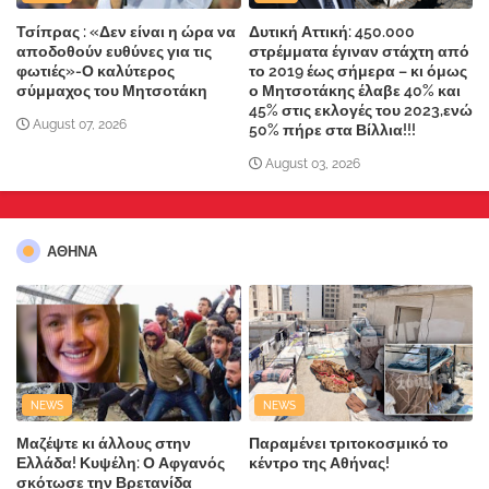
Τσίπρας : «Δεν είναι η ώρα να
Δυτική Αττική: 450.000
αποδοθούν ευθύνες για τις
στρέμματα έγιναν στάχτη από
φωτιές»-Ο καλύτερος
το 2019 έως σήμερα – κι όμως
σύμμαχος του Μητσοτάκη
ο Μητσοτάκης έλαβε 40% και
45% στις εκλογές του 2023,ενώ
August 07, 2026
50% πήρε στα Βίλλια!!!
August 03, 2026
ΑΘΗΝΑ
NEWS
NEWS
Μαζέψτε κι άλλους στην
Παραμένει τριτοκοσμικό το
Ελλάδα! Κυψέλη: Ο Αφγανός
κέντρο της Αθήνας!
σκότωσε την Βρετανίδα