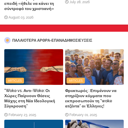
July 28, 2026
επειδή «ήθελε να κάνει τη
σύντροφό του χριστιανή»
August 03, 2026
ΠΑΛΑΙΟΤΕΡΑ ΑΡΘΡΑ-ΕΠΑΝΑΔΗΜΟΣΙΕΥΣΕΙΣ
ARTICLES
ARTICLES
"Woke vs. Αντι-Woke: Οι
Φρυκτωρός : Επιμένουν να
Χώρες Παίρνουν Θέσεις
στηρίζουν κόμματα που
Μάχης στη Νέα Ιδεολογική
εκπροσωπούν τη "woke
Σύγκρουση"
ατζέντα" οι Έλληνες!
February 23, 2025
February 01, 2025