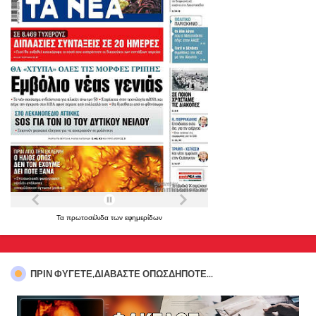
Τα
πρωτοσέλιδα
των
εφημερίδων
ΠΡΊΝ ΦΎΓΕΤΕ,ΔΙΑΒΆΣΤΕ ΟΠΩΣΔΉΠΟΤΕ...