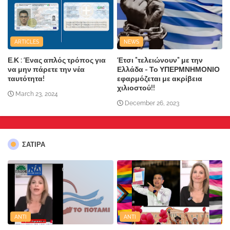
ARTICLES
NEWS
Ε.Κ : Ένας απλός τρόπος για
Έτσι "τελειώνουν" με την
να μην πάρετε την νέα
Ελλάδα - Το ΥΠΕΡΜΝΗΜΟΝΙΟ
ταυτότητα!
εφαρμόζεται με ακρίβεια
χιλιοστού!!
March 23, 2024
December 26, 2023
ΣΑΤΙΡΑ
ANTI
ANTI