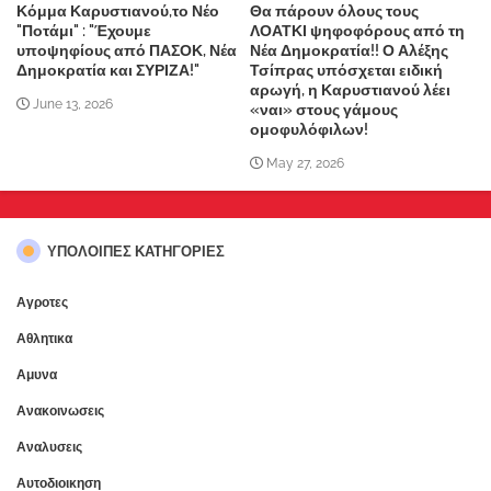
Κόμμα Καρυστιανού,το Νέο
Θα πάρουν όλους τους
"Ποτάμι" : "Έχουμε
ΛΟΑΤΚΙ ψηφοφόρους από τη
υποψηφίους από ΠΑΣΟΚ, Νέα
Νέα Δημοκρατία!! Ο Αλέξης
Δημοκρατία και ΣΥΡΙΖΑ!"
Τσίπρας υπόσχεται ειδική
αρωγή, η Καρυστιανού λέει
June 13, 2026
«ναι» στους γάμους
ομοφυλόφιλων!
May 27, 2026
ΥΠΌΛΟΙΠΕΣ ΚΑΤΗΓΟΡΊΕΣ
Αγροτες
Αθλητικα
Αμυνα
Ανακοινωσεις
Αναλυσεις
Αυτοδιοικηση