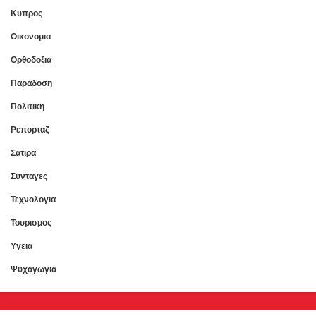
Κυπρος
Οικονομια
Ορθοδοξια
Παραδοση
Πολιτικη
Ρεπορταζ
Σατιρα
Συνταγες
Τεχνολογια
Τουρισμος
Υγεια
Ψυχαγωγια