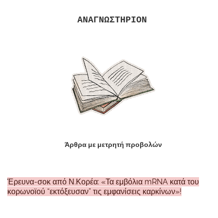
ΑΝΑΓΝΩΣΤΗΡΙΟΝ
Άρθρα με μετρητή προβολών
Έρευνα-σοκ από Ν.Κορέα: «Τα εμβόλια mRNA κατά του
κορωνοϊού “εκτόξευσαν” τις εμφανίσεις καρκίνων»!