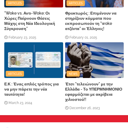
ARTICLES
ARTICLES
"Woke vs. Αντι-Woke: Οι
Φρυκτωρός : Επιμένουν να
Χώρες Παίρνουν Θέσεις
στηρίζουν κόμματα που
Μάχης στη Νέα Ιδεολογική
εκπροσωπούν τη "woke
Σύγκρουση"
ατζέντα" οι Έλληνες!
February 23, 2025
February 01, 2025
ARTICLES
NEWS
Ε.Κ : Ένας απλός τρόπος για
Έτσι "τελειώνουν" με την
να μην πάρετε την νέα
Ελλάδα - Το ΥΠΕΡΜΝΗΜΟΝΙΟ
ταυτότητα!
εφαρμόζεται με ακρίβεια
χιλιοστού!!
March 23, 2024
December 26, 2023