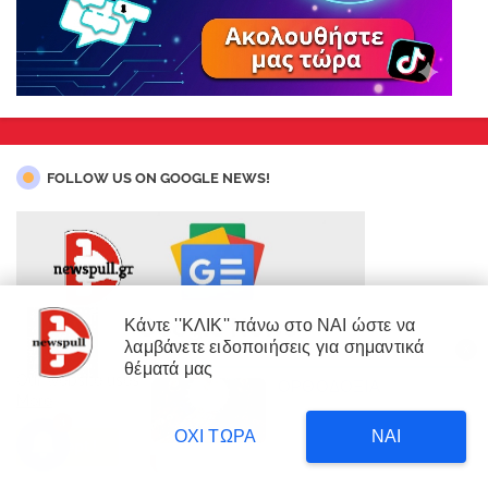
FOLLOW US ON GOOGLE NEWS!
Κάντε ''ΚΛΙΚ'' πάνω στο ΝΑΙ ώστε να
λαμβάνετε ειδοποιήσεις για σημαντικά
X
×
θέματά μας
ΑΚΟΛΟYΘΗΣΤΕ ΜΑΣ ΚΑΙ ΣΤΟ GOOGLE NEWS!
Our website uses cookies to enhance your experience.
Learn
ΟΡΘΟΔΟΞΙΑ
ΔΙΑΒΑΣΤΕ
More
Δυτική Αττική: 450.000
3
στρέμματα έγιναν στάχτη επι
8 hours ago
ΟΧΙ ΤΩΡΑ
ΝΑΙ
κυβέρνησης Μητσοτάκη!
Accept !