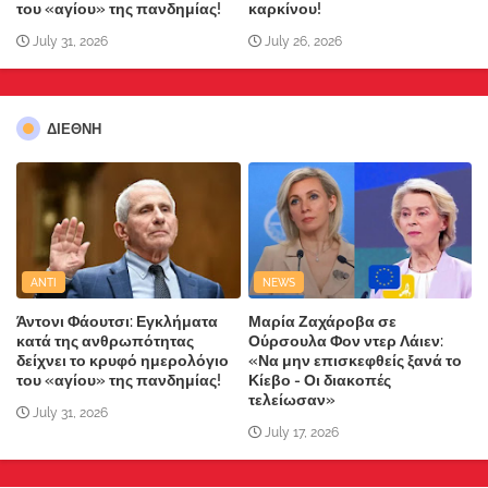
του «αγίου» της πανδημίας!
καρκίνου!
July 31, 2026
July 26, 2026
ΔΙΕΘΝΗ
ANTI
NEWS
Άντονι Φάουτσι: Εγκλήματα
Μαρία Ζαχάροβα σε
κατά της ανθρωπότητας
Ούρσουλα Φον ντερ Λάιεν:
δείχνει το κρυφό ημερολόγιο
«Να μην επισκεφθείς ξανά το
του «αγίου» της πανδημίας!
Κίεβο - Οι διακοπές
τελείωσαν»
July 31, 2026
July 17, 2026