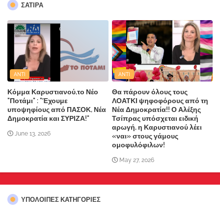
ΣΑΤΙΡΑ
ANTI
ANTI
Κόμμα Καρυστιανού,το Νέο
Θα πάρουν όλους τους
"Ποτάμι" : "Έχουμε
ΛΟΑΤΚΙ ψηφοφόρους από τη
υποψηφίους από ΠΑΣΟΚ, Νέα
Νέα Δημοκρατία!! Ο Αλέξης
Δημοκρατία και ΣΥΡΙΖΑ!"
Τσίπρας υπόσχεται ειδική
αρωγή, η Καρυστιανού λέει
June 13, 2026
«ναι» στους γάμους
ομοφυλόφιλων!
May 27, 2026
ΥΠΌΛΟΙΠΕΣ ΚΑΤΗΓΟΡΊΕΣ