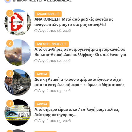
ΔΗΜΟΦΙΛΈΣΤΕΡΑ ΕΒΔΟΜΆΔΑΣ
ΑΝΑΚΟΙΝΩΣΕΙΣ
ΑΝΑΚΟΙΝΩΣΗ : Μετά από μαζικές ενστάσεις
αναγνωστών μας, το site μας επανήλθε!
Αυγούστου 06, 2026
ΑΝΕΜΟΓΕΝΝΗΤΡΙΕΣ
Από σπινθήρες σε ανεμογεννήτρια η πυρκαγιά σε
Βοιωτία-Αττική .Δύο συλλήψεις - Οι υπεύθυνοι για
την λάθος διαχείριση της κατάσβεσης θα
Αυγούστου 02, 2026
"πληρώσουν";
ΑΡΘΡΑ
Δυτική Αττική: 450.000 στρέμματα έγιναν στάχτη
από το 2019 έως σήμερα – κι όμως ο Μητσοτάκης
έλαβε 40% και 45% στις εκλογές του 2023,ενώ 50%
Αυγούστου 03, 2026
πήρε στα Βίλλια!!!
ΑΡΘΡΑ
Από σήμερα είμαστε κατ' επιλογή μας, πολίτες
δεύτερης κατηγορίας....
Αυγούστου 05, 2026