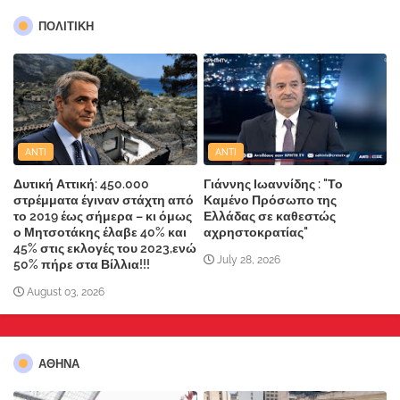
ΠΟΛΙΤΙΚΗ
ANTI
ANTI
Δυτική Αττική: 450.000
Γιάννης Ιωαννίδης : "Το
στρέμματα έγιναν στάχτη από
Καμένο Πρόσωπο της
το 2019 έως σήμερα – κι όμως
Ελλάδας σε καθεστώς
ο Μητσοτάκης έλαβε 40% και
αχρηστοκρατίας"
45% στις εκλογές του 2023,ενώ
July 28, 2026
50% πήρε στα Βίλλια!!!
August 03, 2026
ΑΘΗΝΑ