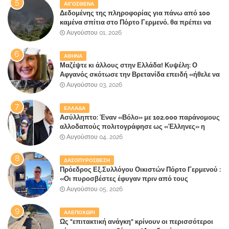
ΑΙΓΟΣΘΕΝΑ
Δεδομένης της πληροφορίας για πάνω από 100
καμένα σπίτια στο Πόρτο Γερμενό, θα πρέπει να
αναζητηθούν ευθύνες για την ολοσχερή
Αυγούστου 01, 2026
καταστροφή του τελευταίου πνεύμονα, του
επίγειου παραδείσου της Αττικής
ΑΘΗΝΑ
Μαζέψτε κι άλλους στην Ελλάδα! Κυψέλη: Ο
Αφγανός σκότωσε την Βρετανίδα επειδή «ήθελε να
κάνει τη σύντροφό του χριστιανή»
Αυγούστου 03, 2026
ΕΛΛΑΔΑ
Ασύλληπτο: Έναν «Βόλο» με 102.000 παράνομους
αλλοδαπούς πολιτογράφησε ως «Έλληνες» η
κυβέρνηση!
Αυγούστου 04, 2026
ΔΑΣΟΠΥΡΟΣΒΕΣΗ
Πρόεδρος Εξ.Συλλόγου Οικιστών Πόρτο Γερμενού :
«Οι πυροσβέστες έφυγαν πριν από τους
κατοίκους»
Αυγούστου 05, 2026
ΑΛΕΠΟΧΩΡΙ
Ως "επιτακτική ανάγκη" κρίνουν οι περισσότεροι