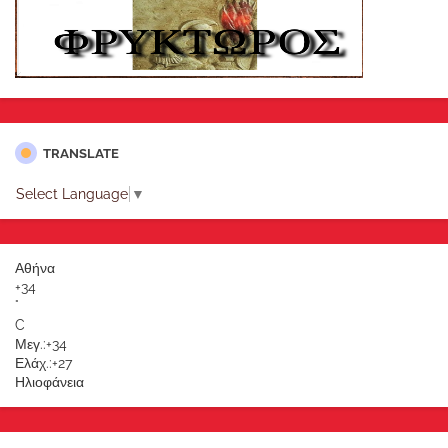
TRANSLATE
Select Language
▼
Αθήνα
+
34
°
C
Μεγ.:
+
34
Ελάχ.:
+
27
Ηλιοφάνεια