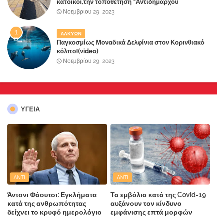
κάτοικοι,την τοποθέτηση "Αντιδημάρχου
Παραλιακής Ζώνης" στο Δήμο Μάνδρας-Ειδυλλίας!
Νοεμβρίου 29, 2023
ΑΛΚΥΩΝ
Παγκοσμίως Μοναδικά Δελφίνια στον Κορινθιακό
κόλπο!(video)
Νοεμβρίου 29, 2023
ΥΓΕΙΑ
ANTI
ANTI
Άντονι Φάουτσι: Εγκλήματα
Τα εμβόλια κατά της Covid-19
κατά της ανθρωπότητας
αυξάνουν τον κίνδυνο
δείχνει το κρυφό ημερολόγιο
εμφάνισης επτά μορφών