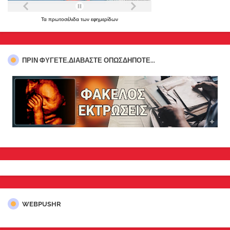
Τα
πρωτοσέλιδα
των
εφημερίδων
ΠΡΊΝ ΦΎΓΕΤΕ,ΔΙΑΒΆΣΤΕ ΟΠΩΣΔΉΠΟΤΕ...
WEBPUSHR