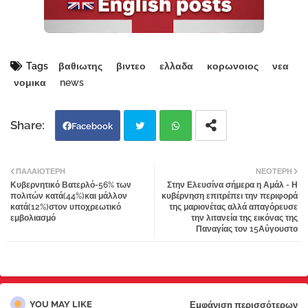
Tags
βαθιωτης
βιντεο
ελλαδα
κορωνοιος
νεα
νομικα
news
Facebook
Twi
Wh
ΠΑΛΑΙΌΤΕΡΗ
ΝΕΌΤΕΡΗ
Κυβερνητικό Βατερλό-56% των
Στην Ελευσίνα σήμερα η Αμάλ - Η
tter
atsa
πολιτών κατά(44%)και μάλλον
κυβέρνηση επιτρέπει την περιφορά
κατά(12%)στον υποχρεωτικό
της μαριονέτας αλλά απαγόρευσε
εμβολιασμό
την λιτανεία της εικόνας της
pp
Παναγίας τον 15Αύγουστο
YOU MAY LIKE
Εμφάνιση περισσότερων