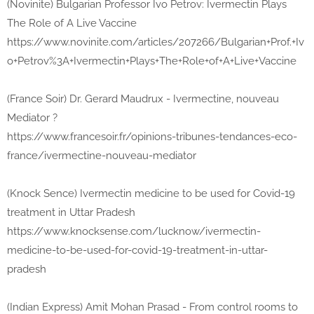
(Novinite) Bulgarian Professor Ivo Petrov: Ivermectin Plays
The Role of A Live Vaccine
https://www.novinite.com/articles/207266/Bulgarian+Prof.+Iv
o+Petrov%3A+Ivermectin+Plays+The+Role+of+A+Live+Vaccine
(France Soir) Dr. Gerard Maudrux - Ivermectine, nouveau
Mediator ?
https://www.francesoir.fr/opinions-tribunes-tendances-eco-
france/ivermectine-nouveau-mediator
(Knock Sence) Ivermectin medicine to be used for Covid-19
treatment in Uttar Pradesh
https://www.knocksense.com/lucknow/ivermectin-
medicine-to-be-used-for-covid-19-treatment-in-uttar-
pradesh
(Indian Express) Amit Mohan Prasad - From control rooms to