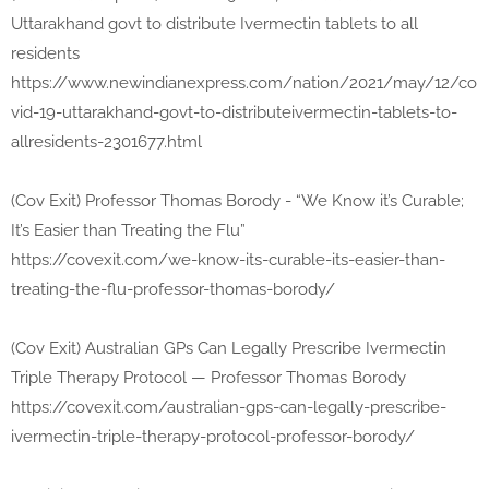
Uttarakhand govt to distribute Ivermectin tablets to all
residents
https://www.newindianexpress.com/nation/2021/may/12/co
vid-19-uttarakhand-govt-to-distributeivermectin-tablets-to-
allresidents-2301677.html
(Cov Exit) Professor Thomas Borody - “We Know it’s Curable;
It’s Easier than Treating the Flu”
https://covexit.com/we-know-its-curable-its-easier-than-
treating-the-flu-professor-thomas-borody/
(Cov Exit) Australian GPs Can Legally Prescribe Ivermectin
Triple Therapy Protocol — Professor Thomas Borody
https://covexit.com/australian-gps-can-legally-prescribe-
ivermectin-triple-therapy-protocol-professor-borody/