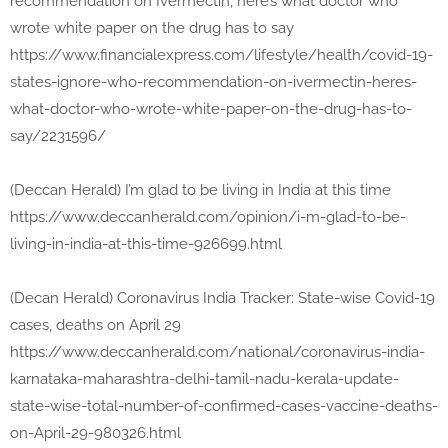
recommendation on Ivermectin, here’s what doctor who
wrote white paper on the drug has to say
https://www.financialexpress.com/lifestyle/health/covid-19-
states-ignore-who-recommendation-on-ivermectin-heres-
what-doctor-who-wrote-white-paper-on-the-drug-has-to-
say/2231596/
(Deccan Herald) I’m glad to be living in India at this time
https://www.deccanherald.com/opinion/i-m-glad-to-be-
living-in-india-at-this-time-926699.html
(Decan Herald) Coronavirus India Tracker: State-wise Covid-19
cases, deaths on April 29
https://www.deccanherald.com/national/coronavirus-india-
karnataka-maharashtra-delhi-tamil-nadu-kerala-update-
state-wise-total-number-of-confirmed-cases-vaccine-deaths-
on-April-29-980326.html