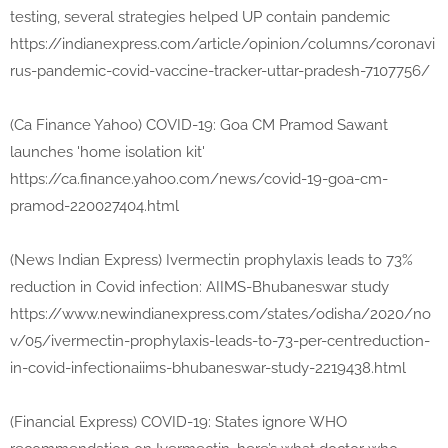
testing, several strategies helped UP contain pandemic
https://indianexpress.com/article/opinion/columns/coronavi
rus-pandemic-covid-vaccine-tracker-uttar-pradesh-7107756/
(Ca Finance Yahoo) COVID-19: Goa CM Pramod Sawant
launches 'home isolation kit'
https://ca.finance.yahoo.com/news/covid-19-goa-cm-
pramod-220027404.html
(News Indian Express) Ivermectin prophylaxis leads to 73%
reduction in Covid infection: AIIMS-Bhubaneswar study
https://www.newindianexpress.com/states/odisha/2020/no
v/05/ivermectin-prophylaxis-leads-to-73-per-centreduction-
in-covid-infectionaiims-bhubaneswar-study-2219438.html
(Financial Express) COVID-19: States ignore WHO