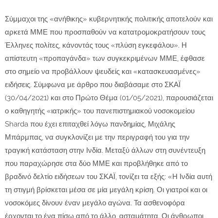
Σύμμαχοι της «ανήθικης» κυβερνητικής πολιτικής αποτελούν και
αρκετά ΜΜΕ που προσπαθούν να κατατρομοκρατήσουν τους
Έλληνες πολίτες, κάνοντάς τους «πλύση εγκεφάλου». Η
απίστευτη «προπαγάνδα» των συγκεκριμένων ΜΜΕ, έφθασε
στο σημείο να προβάλλουν ψευδείς και «κατασκευασμένες»
ειδήσεις. Σύμφωνα με άρθρο που διαβάσαμε στο ΣΚΑΪ
(30/04/2021) και στο Πρώτο Θέμα (01/05/2021), παρουσιάζεται
ο καθηγητής «ιατρικής» του πανεπιστημιακού νοσοκομείου
Sharda που έχει επιταχθεί λόγω πανδημίας, Μιχάλης
Μπάρμπας, να συγκλονίζει με την περιγραφή του για την
τραγική κατάσταση στην Ινδία. Μεταξύ άλλων στη συνέντευξη
που παραχώρησε στα δύο ΜΜΕ και προβλήθηκε από το
βραδινό δελτίο ειδήσεων του ΣΚΑΪ, τονίζει τα εξής: «Η Ινδία αυτή
τη στιγμή βρίσκεται μέσα σε μία μεγάλη κρίση. Οι γιατροί και οι
νοσοκόμες δίνουν έναν μεγάλο αγώνα. Τα ασθενοφόρα
έρχονται το ένα πίσω από το άλλο, ασταμάτητα. Οι άνθρωποι