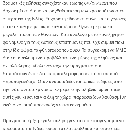
δραματικές ειδήσεις συνεχίστηκαν έως τις 09/05/2021 που
άρχισε μία απότομη και ραγδαία πτώση των κρουσμάτων στην
επικράτεια της Ινδίας. Ευχάριστη είδηση αποτελεί και το γεγονός
ότι ακολούθησε με μικρή καθυστέρηση λίγων ημερών και
μεγάλη πτώση των θανάτων. Κάτι ανάλογο με το «ανεξήγητο»
φαινόμενο για τους Δυτικούς επιστήμονες που είχε συμβεί πάλι
στην ίδια χώρα, το φθινόπωρο του 2020. Τα συγκεκριμένα ΜΜΕ,
όταν επανειλημμένα προβάλλουν ένα μέρος της αλήθειας και
όχι ολόκληρης, «θολώνοντας» την πραγματικότητα,
διαπράττουν ένα είδος «παραπληροφόρησης» ή πιο σωστά
«προπαγάνδας». Όταν αναμεταδίδονται τοπικές ειδήσεις από
την Ινδία ανταποκρίνονται εν μέρει στην αλήθεια, όμως, όταν
αυτές γενικεύονται για όλη τη χώρα, παρουσιάζουν λανθασμένη
εικόνα και αυτό προφανώς γίνεται εσκεμμένα.
Πράγματι υπήρξε μεγάλη αύξηση γενικά στα καταγεγραμμένα
κρούσματα της Ινδίας, όμως, το οξύ πρόβλημα και οι άσχημες