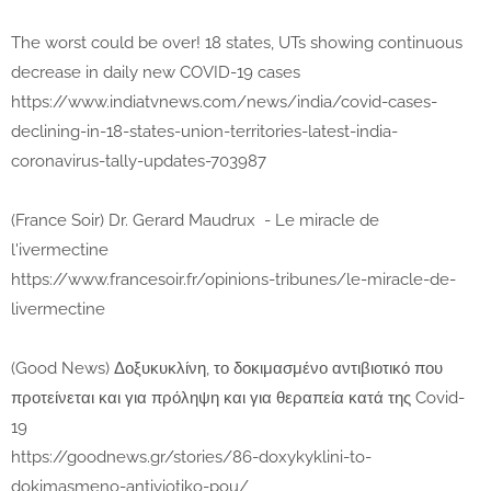
The worst could be over! 18 states, UTs showing continuous
decrease in daily new COVID-19 cases
https://www.indiatvnews.com/news/india/covid-cases-
declining-in-18-states-union-territories-latest-india-
coronavirus-tally-updates-703987
(France Soir) Dr. Gerard Maudrux - Le miracle de
l'ivermectine
https://www.francesoir.fr/opinions-tribunes/le-miracle-de-
livermectine
(Good News) Δοξυκυκλίνη, το δοκιμασμένο αντιβιοτικό που
προτείνεται και για πρόληψη και για θεραπεία κατά της Covid-
19
https://goodnews.gr/stories/86-doxykyklini-to-
dokimasmeno-antiviotiko-pou/