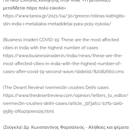
(Τα Νέα) Ελληνας καθηγητής στην Ινδία: «Η μετάλλαξη
μεταδίδεται πάρα πολύ εύκολα»
https://www.tanea.gr/2021/04/30/greece/ellinas-kathigitis-
stin-india-i-metallaksi-metadidetai-para-poly-eykola/
(Business Insider) COVID-19: These are the most affected
cities in India with the highest number of cases
https://www.businessinsider.in/india/news/these-are-the-
most-affected-cities-in-india-with-the-highest-number-of-
cases-after-covid-19-second-wave/slidelist/82082660.cms
(The Desert Review) Ivermectin crushes Delhi cases
https://www.thedesertreview.com/opinion/letters_to_editor/
ivermectin-crushes-delhi-cases/article_31f3afcc-b7fa-11eb-
9585-0f6a290ee105.html
(Ζούγκλα) Δρ. Κωνσταντίνος Φαρσαλινός - Αλήθειες και ψέματα