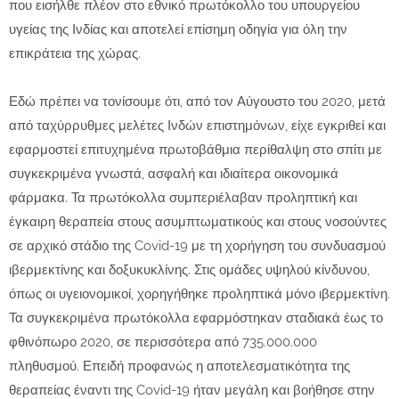
που εισήλθε πλέον στο εθνικό πρωτόκολλο του υπουργείου
υγείας της Ινδίας και αποτελεί επίσημη οδηγία για όλη την
επικράτεια της χώρας.
Εδώ πρέπει να τονίσουμε ότι, από τον Αύγουστο του 2020, μετά
από ταχύρρυθμες μελέτες Ινδών επιστημόνων, είχε εγκριθεί και
εφαρμοστεί επιτυχημένα πρωτοβάθμια περίθαλψη στο σπίτι με
συγκεκριμένα γνωστά, ασφαλή και ιδιαίτερα οικονομικά
φάρμακα. Τα πρωτόκολλα συμπεριέλαβαν προληπτική και
έγκαιρη θεραπεία στους ασυμπτωματικούς και στους νοσούντες
σε αρχικό στάδιο της Covid-19 με τη χορήγηση του συνδυασμού
ιβερμεκτίνης και δοξυκυκλίνης. Στις ομάδες υψηλού κίνδυνου,
όπως οι υγειονομικοί, χορηγήθηκε προληπτικά μόνο ιβερμεκτίνη.
Τα συγκεκριμένα πρωτόκολλα εφαρμόστηκαν σταδιακά έως το
φθινόπωρο 2020, σε περισσότερα από 735.000.000
πληθυσμού. Επειδή προφανώς η αποτελεσματικότητα της
θεραπείας έναντι της Covid-19 ήταν μεγάλη και βοήθησε στην