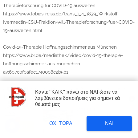
Therapieforschung für COVID-19 ausweiten
https://www.tobias-reiss.de/trans_1_4_1839_Wirkstoff-
Ivermectin-CSU-Fraktion-will-Therapieforschung-fuer-COVID-
19-ausweiten.html
Covid-19-Therapie Hoffnungsschimmer aus München
https://www.br.de/mediathek/video/covid-19-therapie-
hoffnungsschimmer-aus-muenchen-
av:607c0f0afec1740008c2b5b1
(The Desert Review) Ivermectin Can Save Pandemic Lives
Κάντε ''ΚΛΙΚ'' πάνω στο ΝΑΙ ώστε να
Today
λαμβάνετε ειδοποιήσεις για σημαντικά
X
×
θέματά μας
https://www.thedesertreview.com/opinion/letters_to_editor/
Our website uses cookies to enhance your experience.
Learn
ΟΧΙ ΣΤΗΝ
ΔΙΑΒΑΣΤΕ
More
ivermectin-can-save-pandemic-lives-today/article_21c542c0-
ΗΛ.ΤΑΥΤΟΤΗΤΑ
Δυτική Αττική: 450.000
3
στρέμματα έγιναν στάχτη επι
1 day ago
8b3e-11eb-ba0d-cb61ea68c94c.html
ΟΧΙ ΤΩΡΑ
ΝΑΙ
κυβέρνησης Μητσοτάκη!
Accept !