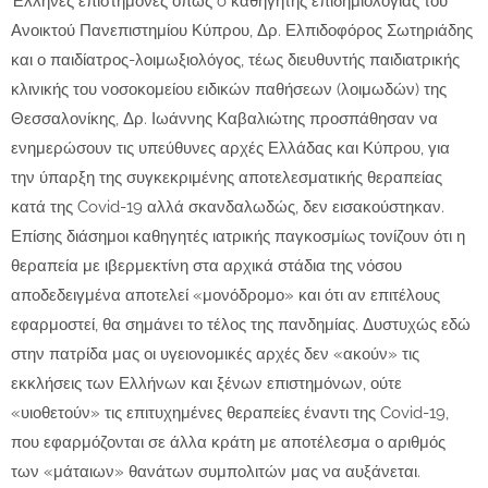
Έλληνες επιστήμονες όπως o καθηγητής επιδημιολογίας του
Ανοικτού Πανεπιστημίου Κύπρου, Δρ. Ελπιδοφόρος Σωτηριάδης
και ο παιδίατρος-λοιμωξιολόγος, τέως διευθυντής παιδιατρικής
κλινικής του νοσοκομείου ειδικών παθήσεων (λοιμωδών) της
Θεσσαλονίκης, Δρ. Ιωάννης Καβαλιώτης προσπάθησαν να
ενημερώσουν τις υπεύθυνες αρχές Ελλάδας και Κύπρου, για
την ύπαρξη της συγκεκριμένης αποτελεσματικής θεραπείας
κατά της Covid-19 αλλά σκανδαλωδώς, δεν εισακούστηκαν.
Επίσης διάσημοι καθηγητές ιατρικής παγκοσμίως τονίζουν ότι η
θεραπεία με ιβερμεκτίνη στα αρχικά στάδια της νόσου
αποδεδειγμένα αποτελεί «μονόδρομο» και ότι αν επιτέλους
εφαρμοστεί, θα σημάνει το τέλος της πανδημίας. Δυστυχώς εδώ
στην πατρίδα μας οι υγειονομικές αρχές δεν «ακούν» τις
εκκλήσεις των Ελλήνων και ξένων επιστημόνων, ούτε
«υιοθετούν» τις επιτυχημένες θεραπείες έναντι της Covid-19,
που εφαρμόζονται σε άλλα κράτη με αποτέλεσμα ο αριθμός
των «μάταιων» θανάτων συμπολιτών μας να αυξάνεται.