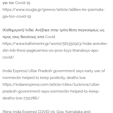
για τον Covid-19
https://www.zougla.gr/greece/article/ali8ies-ke-psemata-
gia-ton-covid-19
(Καθημερινή) Ινδία: Ανέβηκε στην τρίτη θέση παγκοσμίως ως
προς τους θανάτους από Covid
https://www.kathimerini.gr/world/561350923/india-anevike-
stin-triti-thesi-pagkosmios-os-pros-toys-thanatoys-apo-
covid/
(India Express) Uttar Pradesh government says early use of
Ivermectin helped to keep positivity, deaths low
https://indianexpress.com/article/cities/lucknow/uttar-
pradesh-government-says-ivermectin-helped-to-keep-
deaths-low-7311786/
(New India Express) COVID-19: Goa, Karnataka and