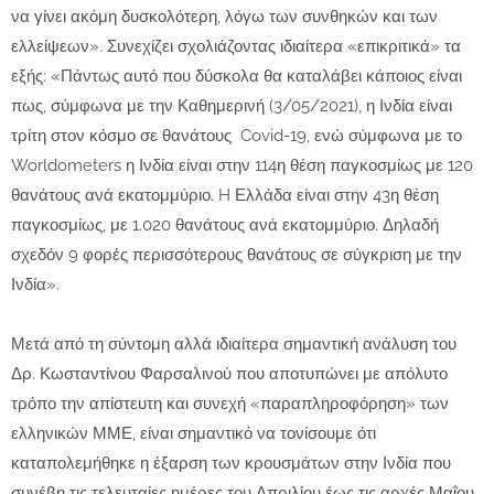
να γίνει ακόμη δυσκολότερη, λόγω των συνθηκών και των
ελλείψεων». Συνεχίζει σχολιάζοντας ιδιαίτερα «επικριτικά» τα
εξής: «Πάντως αυτό που δύσκολα θα καταλάβει κάποιος είναι
πως, σύμφωνα με την Καθημερινή (3/05/2021), η Ινδία είναι
τρίτη στον κόσμο σε θανάτους Covid-19, ενώ σύμφωνα με το
Worldometers η Ινδία είναι στην 114η θέση παγκοσμίως με 120
θανάτους ανά εκατομμύριο. H Ελλάδα είναι στην 43η θέση
παγκοσμίως, με 1.020 θανάτους ανά εκατομμύριο. Δηλαδή
σχεδόν 9 φορές περισσότερους θανάτους σε σύγκριση με την
Ινδία».
Μετά από τη σύντομη αλλά ιδιαίτερα σημαντική ανάλυση του
Δρ. Κωσταντίνου Φαρσαλινού που αποτυπώνει με απόλυτο
τρόπο την απίστευτη και συνεχή «παραπληροφόρηση» των
ελληνικών ΜΜΕ, είναι σημαντικό να τονίσουμε ότι
καταπολεμήθηκε η έξαρση των κρουσμάτων στην Ινδία που
συνέβη τις τελευταίες ημέρες του Απριλίου έως τις αρχές Μαΐου