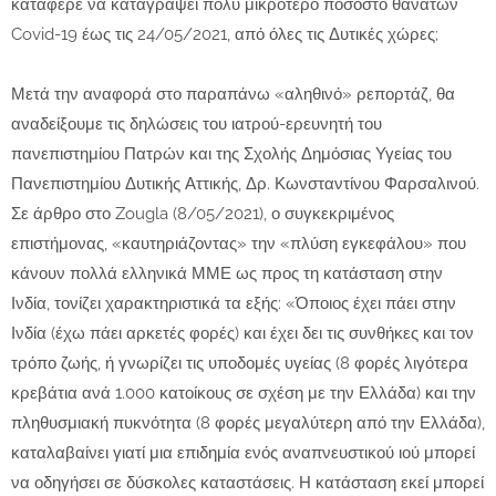
κατάφερε να καταγράψει πολύ μικρότερο ποσοστό θανάτων
Covid-19 έως τις 24/05/2021, από όλες τις Δυτικές χώρες;
Μετά την αναφορά στο παραπάνω «αληθινό» ρεπορτάζ, θα
αναδείξουμε τις δηλώσεις του ιατρού-ερευνητή του
πανεπιστημίου Πατρών και της Σχολής Δημόσιας Υγείας του
Πανεπιστημίου Δυτικής Αττικής, Δρ. Κωνσταντίνου Φαρσαλινού.
Σε άρθρο στο Zougla (8/05/2021), ο συγκεκριμένος
επιστήμονας, «καυτηριάζοντας» την «πλύση εγκεφάλου» που
κάνουν πολλά ελληνικά ΜΜΕ ως προς τη κατάσταση στην
Ινδία, τονίζει χαρακτηριστικά τα εξής: «Όποιος έχει πάει στην
Ινδία (έχω πάει αρκετές φορές) και έχει δει τις συνθήκες και τον
τρόπο ζωής, ή γνωρίζει τις υποδομές υγείας (8 φορές λιγότερα
κρεβάτια ανά 1.000 κατοίκους σε σχέση με την Ελλάδα) και την
πληθυσμιακή πυκνότητα (8 φορές μεγαλύτερη από την Ελλάδα),
καταλαβαίνει γιατί μια επιδημία ενός αναπνευστικού ιού μπορεί
να οδηγήσει σε δύσκολες καταστάσεις. Η κατάσταση εκεί μπορεί