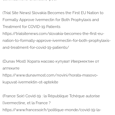
(Trial Site News) Slovakia Becomes the First EU Nation to
Formally Approve Ivermectin for Both Prophylaxis and
Treatment for COVID-19 Patients
https://trialsitenews.com/slovakia-becomes-the-first-eu-
nation-to-formally-approve-ivermectin-for-both-prophylaxis-
and-treatment-for-covid-19-patients/
(Dunav Most) Хората масово купуват Ивермектин от
аптеките
https://www.dunavmost.com/novini/horata-masovo-
kupuvat-ivermektin-ot-aptekite
(France Soir) Covid-19 : la République Tchèque autorise
l’ivermectine, et la France ?
https://www.francesoir.fr/politique-monde/covid-19-la-