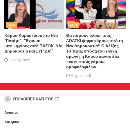
ANTI
ANTI
Κόμμα Καρυστιανού,το Νέο
Θα πάρουν όλους τους
"Ποτάμι" : "Έχουμε
ΛΟΑΤΚΙ ψηφοφόρους από τη
υποψηφίους από ΠΑΣΟΚ, Νέα
Νέα Δημοκρατία!! Ο Αλέξης
Δημοκρατία και ΣΥΡΙΖΑ!"
Τσίπρας υπόσχεται ειδική
αρωγή, η Καρυστιανού λέει
June 13, 2026
«ναι» στους γάμους
ομοφυλόφιλων!
May 27, 2026
ΥΠΌΛΟΙΠΕΣ ΚΑΤΗΓΟΡΊΕΣ
Αγροτες
Αθλητικα