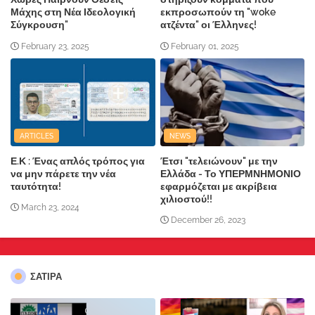
Μάχης στη Νέα Ιδεολογική
εκπροσωπούν τη "woke
Σύγκρουση"
ατζέντα" οι Έλληνες!
February 23, 2025
February 01, 2025
ARTICLES
NEWS
Ε.Κ : Ένας απλός τρόπος για
Έτσι "τελειώνουν" με την
να μην πάρετε την νέα
Ελλάδα - Το ΥΠΕΡΜΝΗΜΟΝΙΟ
ταυτότητα!
εφαρμόζεται με ακρίβεια
χιλιοστού!!
March 23, 2024
December 26, 2023
ΣΑΤΙΡΑ