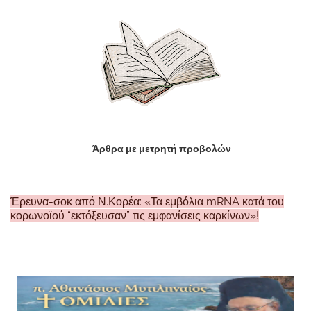
Άρθρα με μετρητή προβολών
Έρευνα-σοκ από Ν.Κορέα: «Τα εμβόλια mRNA κατά του
κορωνοϊού “εκτόξευσαν” τις εμφανίσεις καρκίνων»!