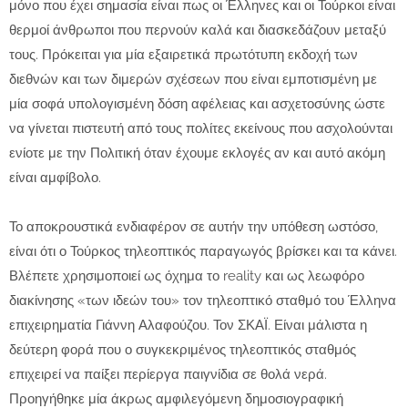
μόνο που έχει σημασία είναι πως οι Έλληνες και οι Τούρκοι είναι
θερμοί άνθρωποι που περνούν καλά και διασκεδάζουν μεταξύ
τους. Πρόκειται για μία εξαιρετικά πρωτότυπη εκδοχή των
διεθνών και των διμερών σχέσεων που είναι εμποτισμένη με
μία σοφά υπολογισμένη δόση αφέλειας και ασχετοσύνης ώστε
να γίνεται πιστευτή από τους πολίτες εκείνους που ασχολούνται
ενίοτε με την Πολιτική όταν έχουμε εκλογές αν και αυτό ακόμη
είναι αμφίβολο.
Το αποκρουστικά ενδιαφέρον σε αυτήν την υπόθεση ωστόσο,
είναι ότι ο Τούρκος τηλεοπτικός παραγωγός βρίσκει και τα κάνει.
Βλέπετε χρησιμοποιεί ως όχημα το reality και ως λεωφόρο
διακίνησης «των ιδεών του» τον τηλεοπτικό σταθμό του Έλληνα
επιχειρηματία Γιάννη Αλαφούζου. Τον ΣΚΑΪ. Είναι μάλιστα η
δεύτερη φορά που ο συγκεκριμένος τηλεοπτικός σταθμός
επιχειρεί να παίξει περίεργα παιγνίδια σε θολά νερά.
Προηγήθηκε μία άκρως αμφιλεγόμενη δημοσιογραφική