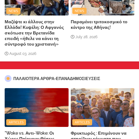
NEWS
NEWS
Μαζέψτε κι άλλους στην
Παραμένει τριτοκοσμικό το
Ελλάδα! Κυψέλη: Ο Αφγανός
κέντρο της Αθήνας!
σκότωσε την Βρετανίδα
July 28, 2026
επειδή «ήθελε να κάνει τη
σύντροφό του χριστιανή»
August 03, 2026
ΠΑΛΑΙΟΤΕΡΑ ΑΡΘΡΑ-ΕΠΑΝΑΔΗΜΟΣΙΕΥΣΕΙΣ
ARTICLES
ARTICLES
"Woke vs. Αντι-Woke: Οι
Φρυκτωρός : Επιμένουν να
Χώρες Παίρνουν Θέσεις
στηρίζουν κόμματα που