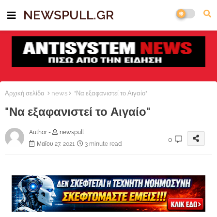
NEWSPULL.GR
Αρχική σελίδα
news
"Να εξαφανιστεί το Αιγαίο"
"Να εξαφανιστεί το Αιγαίο"
Author -
newspull
0
Μαΐου 27, 2021
3 minute read