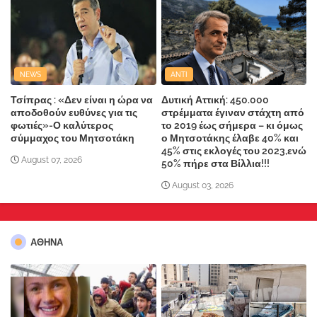
NEWS
ANTI
Τσίπρας : «Δεν είναι η ώρα να
Δυτική Αττική: 450.000
αποδοθούν ευθύνες για τις
στρέμματα έγιναν στάχτη από
φωτιές»-Ο καλύτερος
το 2019 έως σήμερα – κι όμως
σύμμαχος του Μητσοτάκη
ο Μητσοτάκης έλαβε 40% και
45% στις εκλογές του 2023,ενώ
August 07, 2026
50% πήρε στα Βίλλια!!!
August 03, 2026
ΑΘΗΝΑ