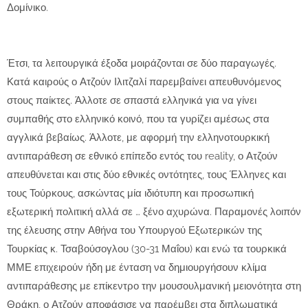
Δομίνικο.
Έτσι, τα λειτουργικά έξοδα μοιράζονται σε δύο παραγωγές.
Κατά καιρούς ο Ατζούν Ιλιτζαλί παρεμβαίνει απευθυνόμενος
στους παίκτες. Άλλοτε σε σπαστά ελληνικά για να γίνει
συμπαθής στο ελληνικό κοινό, που τα γυρίζει αμέσως στα
αγγλικά βεβαίως. Άλλοτε, με αφορμή την ελληνοτουρκική
αντιπαράθεση σε εθνικό επίπεδο εντός του reality, ο Ατζούν
απευθύνεται και στις δύο εθνικές οντότητες, τους Έλληνες και
τους Τούρκους, ασκώντας μία ιδιότυπη και προσωπική
εξωτερική πολιτική αλλά σε … ξένο αχυρώνα. Παραμονές λοιπόν
της έλευσης στην Αθήνα του Υπουργού Εξωτερικών της
Τουρκίας κ. Τσαβούσογλου (30-31 Μαΐου) και ενώ τα τουρκικά
ΜΜΕ επιχειρούν ήδη με ένταση να δημιουργήσουν κλίμα
αντιπαράθεσης με επίκεντρο την μουσουλμανική μειονότητα στη
Θράκη, ο Ατζούν αποφάσισε να παρέμβει στα διπλωματικά