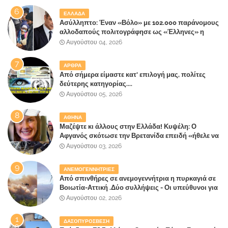
ΕΛΛΑΔΑ
Ασύλληπτο: Έναν «Βόλο» με 102.000 παράνομους
αλλοδαπούς πολιτογράφησε ως «Έλληνες» η
κυβέρνηση!
Αυγούστου 04, 2026
ΑΡΘΡΑ
Από σήμερα είμαστε κατ' επιλογή μας, πολίτες
δεύτερης κατηγορίας....
Αυγούστου 05, 2026
ΑΘΗΝΑ
Μαζέψτε κι άλλους στην Ελλάδα! Κυψέλη: Ο
Αφγανός σκότωσε την Βρετανίδα επειδή «ήθελε να
κάνει τη σύντροφό του χριστιανή»
Αυγούστου 03, 2026
ΑΝΕΜΟΓΕΝΝΗΤΡΙΕΣ
Από σπινθήρες σε ανεμογεννήτρια η πυρκαγιά σε
Βοιωτία-Αττική .Δύο συλλήψεις - Οι υπεύθυνοι για
την λάθος διαχείριση της κατάσβεσης θα
Αυγούστου 02, 2026
"πληρώσουν";
ΔΑΣΟΠΥΡΟΣΒΕΣΗ