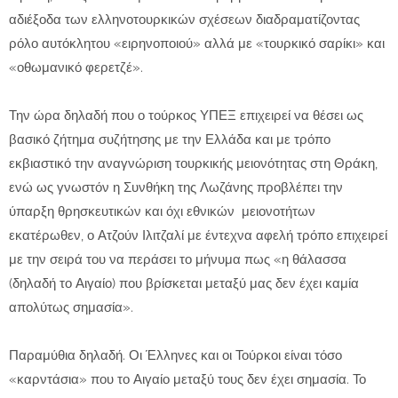
αδιέξοδα των ελληνοτουρκικών σχέσεων διαδραματίζοντας
ρόλο αυτόκλητου «ειρηνοποιού» αλλά με «τουρκικό σαρίκι» και
«οθωμανικό φερετζέ».
Την ώρα δηλαδή που ο τούρκος ΥΠΕΞ επιχειρεί να θέσει ως
βασικό ζήτημα συζήτησης με την Ελλάδα και με τρόπο
εκβιαστικό την αναγνώριση τουρκικής μειονότητας στη Θράκη,
ενώ ως γνωστόν η Συνθήκη της Λωζάνης προβλέπει την
ύπαρξη θρησκευτικών και όχι εθνικών μειονοτήτων
εκατέρωθεν, ο Ατζούν Ιλιτζαλί με έντεχνα αφελή τρόπο επιχειρεί
με την σειρά του να περάσει το μήνυμα πως «η θάλασσα
(δηλαδή το Αιγαίο) που βρίσκεται μεταξύ μας δεν έχει καμία
απολύτως σημασία».
Παραμύθια δηλαδή. Οι Έλληνες και οι Τούρκοι είναι τόσο
«καρντάσια» που το Αιγαίο μεταξύ τους δεν έχει σημασία. Το