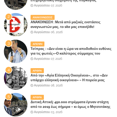
επιχειρησιακή διαχείριση της πυρκαγιάς
ετοιμάζουν οι κάτοικοι!
Αυγούστου 07, 2026
ΑΝΑΚΟΙΝΩΣΕΙΣ
ΑΝΑΚΟΙΝΩΣΗ : Μετά από μαζικές ενστάσεις
αναγνωστών μας, το site μας επανήλθε!
Αυγούστου 06, 2026
ΑΠΟΨΗ
Τσίπρας : «Δεν είναι η ώρα να αποδοθούν ευθύνες
για τις φωτιές»-Ο καλύτερος σύμμαχος του
Μητσοτάκη
Αυγούστου 07, 2026
ΑΡΘΡΑ
Από την «Αγία Ελληνική Οικογένεια»… στο «Δεν
υπάρχει ελληνική οικογένεια» – Η πορεία μιας
κοινωνίας που κινδυνεύει να ξεχάσει ποια είναι
Αυγούστου 08, 2026
ΑΡΘΡΑ
Δυτική Αττική: 450.000 στρέμματα έγιναν στάχτη
από το 2019 έως σήμερα – κι όμως ο Μητσοτάκης
έλαβε 40% και 45% στις εκλογές του 2023,ενώ 50%
Αυγούστου 03, 2026
πήρε στα Βίλλια!!!