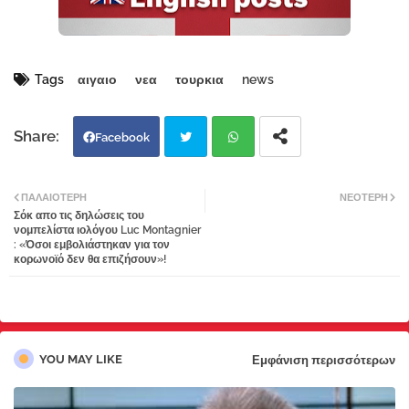
Tags
αιγαιο
νεα
τουρκια
news
Facebook
Twi
Wh
ΠΑΛΑΙΌΤΕΡΗ
ΝΕΌΤΕΡΗ
Σόκ απο τις δηλώσεις του
tter
atsa
νομπελίστα ιολόγου Luc Montagnier
: «Όσοι εμβολιάστηκαν για τον
κορωνοϊό δεν θα επιζήσουν»!
pp
YOU MAY LIKE
Εμφάνιση περισσότερων