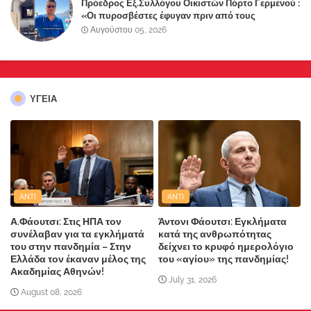
Πρόεδρος Εξ.Συλλόγου Οικιστών Πόρτο Γερμενού :
«Οι πυροσβέστες έφυγαν πριν από τους
κατοίκους»
Αυγούστου 05, 2026
ΥΓΕΙΑ
ANTI
ANTI
Α.Φάουτσι: Στις ΗΠΑ τον
Άντονι Φάουτσι: Εγκλήματα
συνέλαβαν για τα εγκλήματά
κατά της ανθρωπότητας
του στην πανδημία – Στην
δείχνει το κρυφό ημερολόγιο
Ελλάδα τον έκαναν μέλος της
του «αγίου» της πανδημίας!
Ακαδημίας Αθηνών!
July 31, 2026
August 08, 2026