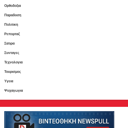
Ορθοδοξια
Παραδοση
Πολιτικη
Ρεπορταζ
Σατιρα
Συνταγες
Τεχνολογια
Τουρισμος
Υγεια
Ψυχαγωγια