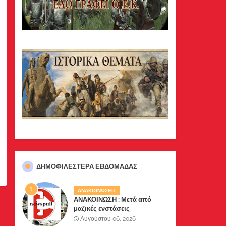
ΔΗΜΟΦΙΛΈΣΤΕΡΑ ΕΒΔΟΜΆΔΑΣ
ΑΝΑΚΟΙΝΩΣΕΙΣ
ΑΝΑΚΟΙΝΩΣΗ : Μετά από
μαζικές ενστάσεις
αναγνωστών μας, το site μας
Αυγούστου 06, 2026