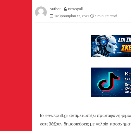
Author -
newspull
Φεβρουαρίου 12, 2021
1 minute read
Το newspull.gr αντιμετωπίζει πρωτοφανή φίμω
κατεβάζουν δημοσιεύσεις με γελοία προσχήμα