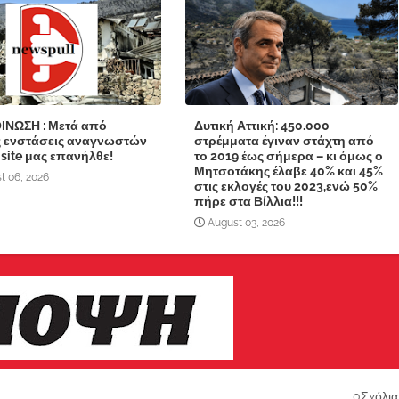
ΙΝΩΣΗ : Μετά από
Δυτική Αττική: 450.000
ς ενστάσεις αναγνωστών
στρέμματα έγιναν στάχτη από
 site μας επανήλθε!
το 2019 έως σήμερα – κι όμως ο
Μητσοτάκης έλαβε 40% και 45%
t 06, 2026
στις εκλογές του 2023,ενώ 50%
πήρε στα Βίλλια!!!
August 03, 2026
0Σχόλια