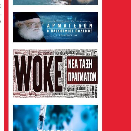
ς
.
ν