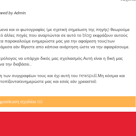
ewed by Admin.
ίμενα και οι φωτογραφίες (με σχετική σημείωση της πηγής) θεωρούμε
από άλλες πηγές που αναρτώνται σε αυτό το blog εκφράζουν αυτούς
α παρακαλούμε ενημερώστε μας για την αφαίρεση τους(των
μεσα εάν θίγεστε απο κάποια ανάρτηση ώστε να την αφαιρέσουμε.
ρόλογος να υπάρχει δικός μας σχολιασμός.Αυτή είναι η δική μας
 την διαβάσει...
των συγγραφέων τους και όχι αυτή του newspull.Μη κόσμια και
πίζονται(ενημερώστε μας και εσείς εάν χρειαστεί).
μοσίευση σχολίου (0)