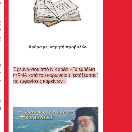
ν
ς
ν
ς
Άρθρα με μετρητή προβολών
ς
ύ
Έρευνα-σοκ από Ν.Κορέα: «Τα εμβόλια
ς
mRNA κατά του κορωνοϊού “εκτόξευσαν”
ς
τις εμφανίσεις καρκίνων»!
ς
ή