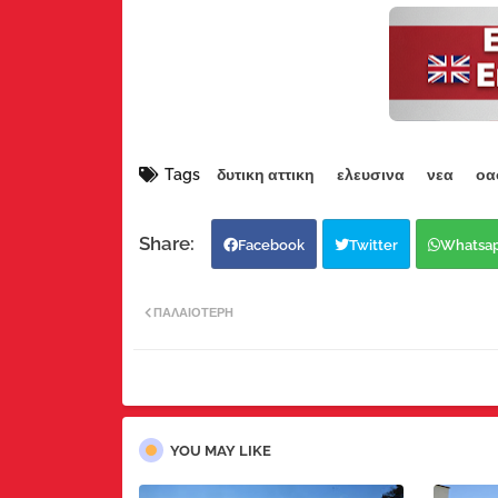
Tags
δυτικη αττικη
ελευσινα
νεα
οα
Facebook
Twitter
Whatsa
ΠΑΛΑΙΌΤΕΡΗ
YOU MAY LIKE