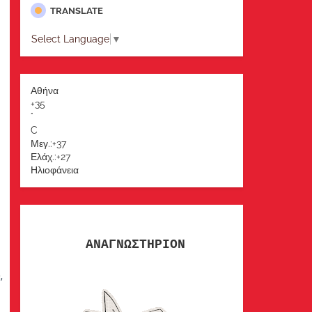
TRANSLATE
Select Language
▼
Αθήνα
+
35
°
C
Μεγ.:
+
37
Ελάχ.:
+
27
Ηλιοφάνεια
ΑΝΑΓΝΩΣΤΗΡΙΟΝ
,