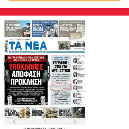
Τα
πρωτοσέλιδα
των
εφημερίδων