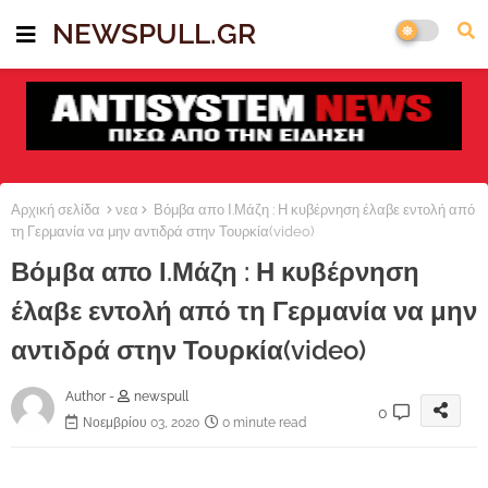
NEWSPULL.GR
Αρχική σελίδα
νεα
Βόμβα απο Ι.Μάζη : Η κυβέρνηση έλαβε εντολή από
τη Γερμανία να μην αντιδρά στην Τουρκία(video)
Βόμβα απο Ι.Μάζη : Η κυβέρνηση
έλαβε εντολή από τη Γερμανία να μην
αντιδρά στην Τουρκία(video)
Author -
newspull
0
Νοεμβρίου 03, 2020
0 minute read