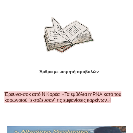
Άρθρα με μετρητή προβολών
Έρευνα-σοκ από Ν.Κορέα: «Τα εμβόλια mRNA κατά του
κορωνοϊού “εκτόξευσαν” τις εμφανίσεις καρκίνων»!