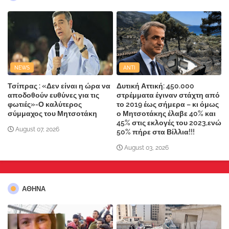
NEWS
ANTI
Τσίπρας : «Δεν είναι η ώρα να
Δυτική Αττική: 450.000
αποδοθούν ευθύνες για τις
στρέμματα έγιναν στάχτη από
φωτιές»-Ο καλύτερος
το 2019 έως σήμερα – κι όμως
σύμμαχος του Μητσοτάκη
ο Μητσοτάκης έλαβε 40% και
45% στις εκλογές του 2023,ενώ
August 07, 2026
50% πήρε στα Βίλλια!!!
August 03, 2026
ΑΘΗΝΑ