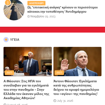
ΑΛΕΠΟΧΩΡΙ
Ως "επιτακτική ανάγκη" κρίνουν οι περισσότεροι
κάτοικοι,την τοποθέτηση "Αντιδημάρχου
Παραλιακής Ζώνης" στο Δήμο Μάνδρας-Ειδυλλίας!
Νοεμβρίου 29, 2023
ΥΓΕΙΑ
ANTI
ANTI
Α.Φάουτσι: Στις ΗΠΑ τον
Άντονι Φάουτσι: Εγκλήματα
συνέλαβαν για τα εγκλήματά
κατά της ανθρωπότητας
του στην πανδημία – Στην
δείχνει το κρυφό ημερολόγιο
Ελλάδα τον έκαναν μέλος της
του «αγίου» της πανδημίας!
Ακαδημίας Αθηνών!
July 31, 2026