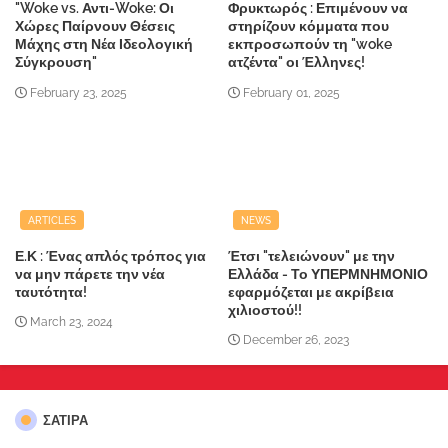
"Woke vs. Αντι-Woke: Οι
Φρυκτωρός : Επιμένουν να
Χώρες Παίρνουν Θέσεις
στηρίζουν κόμματα που
Μάχης στη Νέα Ιδεολογική
εκπροσωπούν τη "woke
Σύγκρουση"
ατζέντα" οι Έλληνες!
February 23, 2025
February 01, 2025
ARTICLES
NEWS
Ε.Κ : Ένας απλός τρόπος για
Έτσι "τελειώνουν" με την
να μην πάρετε την νέα
Ελλάδα - Το ΥΠΕΡΜΝΗΜΟΝΙΟ
ταυτότητα!
εφαρμόζεται με ακρίβεια
χιλιοστού!!
March 23, 2024
December 26, 2023
ΣΑΤΙΡΑ