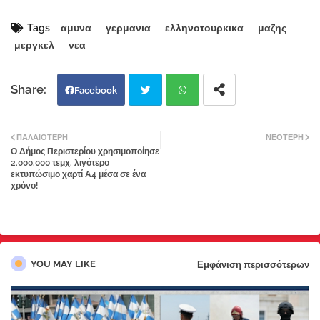
Tags
αμυνα
γερμανια
ελληνοτουρκικα
μαζης
μεργκελ
νεα
Facebook
Twi
Wh
ΠΑΛΑΙΌΤΕΡΗ
ΝΕΌΤΕΡΗ
Ο Δήμος Περιστερίου χρησιμοποίησε
tter
atsa
2.000.000 τεμχ. λιγότερο
εκτυπώσιμο χαρτί Α4 μέσα σε ένα
χρόνο!
pp
YOU MAY LIKE
Εμφάνιση περισσότερων