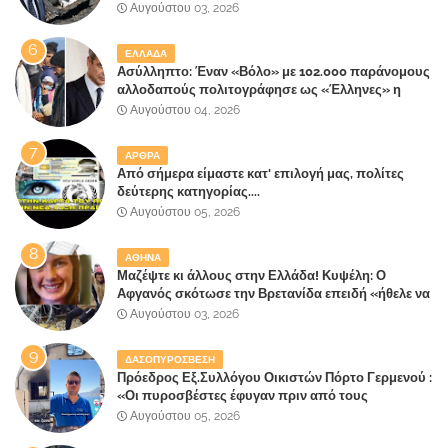
έλαβε 40% και 45% στις εκλογές του 2023,ενώ 50%
Αυγούστου 03, 2026
πήρε στα Βίλλια!!!
ΕΛΛΑΔΑ
Ασύλληπτο: Έναν «Βόλο» με 102.000 παράνομους
αλλοδαπούς πολιτογράφησε ως «Έλληνες» η
κυβέρνηση!
Αυγούστου 04, 2026
ΑΡΘΡΑ
Από σήμερα είμαστε κατ' επιλογή μας, πολίτες
δεύτερης κατηγορίας....
Αυγούστου 05, 2026
ΑΘΗΝΑ
Μαζέψτε κι άλλους στην Ελλάδα! Κυψέλη: Ο
Αφγανός σκότωσε την Βρετανίδα επειδή «ήθελε να
κάνει τη σύντροφό του χριστιανή»
Αυγούστου 03, 2026
ΔΑΣΟΠΥΡΟΣΒΕΣΗ
Πρόεδρος Εξ.Συλλόγου Οικιστών Πόρτο Γερμενού :
«Οι πυροσβέστες έφυγαν πριν από τους
κατοίκους»
Αυγούστου 05, 2026