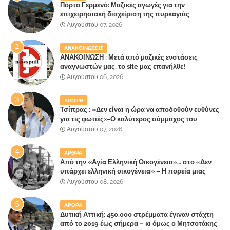
Πόρτο Γερμενό: Μαζικές αγωγές για την
επιχειρησιακή διαχείριση της πυρκαγιάς
ετοιμάζουν οι κάτοικοι!
Αυγούστου 07, 2026
ΑΝΑΚΟΙΝΩΣΕΙΣ
ΑΝΑΚΟΙΝΩΣΗ : Μετά από μαζικές ενστάσεις
αναγνωστών μας, το site μας επανήλθε!
Αυγούστου 06, 2026
ΑΠΟΨΗ
Τσίπρας : «Δεν είναι η ώρα να αποδοθούν ευθύνες
για τις φωτιές»-Ο καλύτερος σύμμαχος του
Μητσοτάκη
Αυγούστου 07, 2026
ΑΡΘΡΑ
Από την «Αγία Ελληνική Οικογένεια»… στο «Δεν
υπάρχει ελληνική οικογένεια» – Η πορεία μιας
κοινωνίας που κινδυνεύει να ξεχάσει ποια είναι
Αυγούστου 08, 2026
ΑΡΘΡΑ
Δυτική Αττική: 450.000 στρέμματα έγιναν στάχτη
από το 2019 έως σήμερα – κι όμως ο Μητσοτάκης