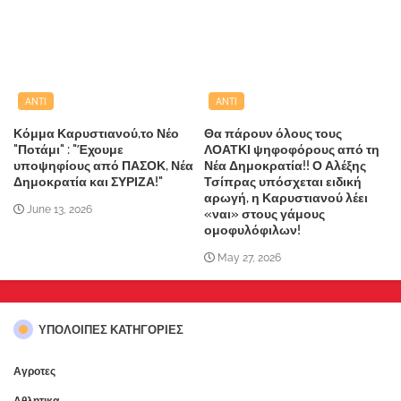
ANTI
ANTI
Κόμμα Καρυστιανού,το Νέο
Θα πάρουν όλους τους
"Ποτάμι" : "Έχουμε
ΛΟΑΤΚΙ ψηφοφόρους από τη
υποψηφίους από ΠΑΣΟΚ, Νέα
Νέα Δημοκρατία!! Ο Αλέξης
Δημοκρατία και ΣΥΡΙΖΑ!"
Τσίπρας υπόσχεται ειδική
αρωγή, η Καρυστιανού λέει
June 13, 2026
«ναι» στους γάμους
ομοφυλόφιλων!
May 27, 2026
ΥΠΌΛΟΙΠΕΣ ΚΑΤΗΓΟΡΊΕΣ
Αγροτες
Αθλητικα