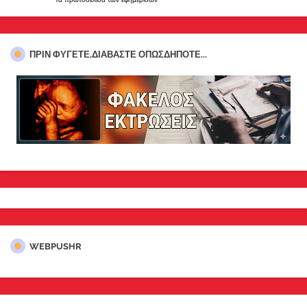
ΠΡΊΝ ΦΎΓΕΤΕ,ΔΙΑΒΆΣΤΕ ΟΠΩΣΔΉΠΟΤΕ...
WEBPUSHR