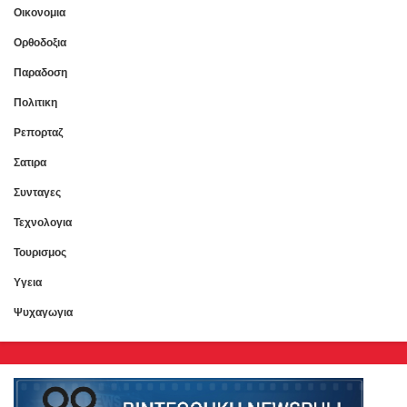
Οικονομια
Ορθοδοξια
Παραδοση
Πολιτικη
Ρεπορταζ
Σατιρα
Συνταγες
Τεχνολογια
Τουρισμος
Υγεια
Ψυχαγωγια