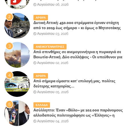
Αυγούστου 06, 2026
ΑΡΘΡΑ
Δυτική Αττική: 450.000 στρέμματα έγιναν στάχτη
από το 2019 έως σήμερα – κι όμως ο Μητσοτάκης
έλαβε 40% και 45% στις εκλογές του 2023,ενώ 50%
Αυγούστου 03, 2026
πήρε στα Βίλλια!!!
ΑΝΕΜΟΓΕΝΝΗΤΡΙΕΣ
Από σπινθήρες σε ανεμογεννήτρια η πυρκαγιά σε
Βοιωτία-Αττική .Δύο συλλήψεις - Οι υπεύθυνοι για
την λάθος διαχείριση της κατάσβεσης θα
Αυγούστου 02, 2026
"πληρώσουν";
ΑΡΘΡΑ
Από σήμερα είμαστε κατ' επιλογή μας, πολίτες
δεύτερης κατηγορίας....
Αυγούστου 05, 2026
ΕΛΛΑΔΑ
Ασύλληπτο: Έναν «Βόλο» με 102.000 παράνομους
αλλοδαπούς πολιτογράφησε ως «Έλληνες» η
κυβέρνηση!
Αυγούστου 04, 2026