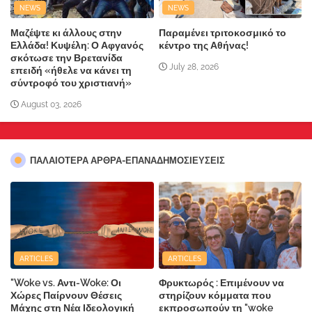
NEWS
NEWS
Μαζέψτε κι άλλους στην
Παραμένει τριτοκοσμικό το
Ελλάδα! Κυψέλη: Ο Αφγανός
κέντρο της Αθήνας!
σκότωσε την Βρετανίδα
July 28, 2026
επειδή «ήθελε να κάνει τη
σύντροφό του χριστιανή»
August 03, 2026
ΠΑΛΑΙΟΤΕΡΑ ΑΡΘΡΑ-ΕΠΑΝΑΔΗΜΟΣΙΕΥΣΕΙΣ
ARTICLES
ARTICLES
"Woke vs. Αντι-Woke: Οι
Φρυκτωρός : Επιμένουν να
Χώρες Παίρνουν Θέσεις
στηρίζουν κόμματα που
Μάχης στη Νέα Ιδεολογική
εκπροσωπούν τη "woke