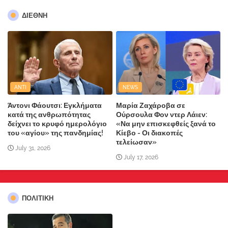
ΔΙΕΘΝΗ
ANTI
NEWS
Άντονι Φάουτσι: Εγκλήματα
Μαρία Ζαχάροβα σε
κατά της ανθρωπότητας
Ούρσουλα Φον ντερ Λάιεν:
δείχνει το κρυφό ημερολόγιο
«Να μην επισκεφθείς ξανά το
του «αγίου» της πανδημίας!
Κίεβο - Οι διακοπές
τελείωσαν»
July 31, 2026
July 17, 2026
ΠΟΛΙΤΙΚΗ