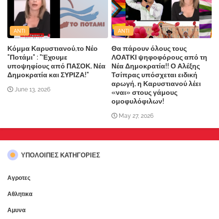
ANTI
ANTI
Κόμμα Καρυστιανού,το Νέο
Θα πάρουν όλους τους
"Ποτάμι" : "Έχουμε
ΛΟΑΤΚΙ ψηφοφόρους από τη
υποψηφίους από ΠΑΣΟΚ, Νέα
Νέα Δημοκρατία!! Ο Αλέξης
Δημοκρατία και ΣΥΡΙΖΑ!"
Τσίπρας υπόσχεται ειδική
αρωγή, η Καρυστιανού λέει
June 13, 2026
«ναι» στους γάμους
ομοφυλόφιλων!
May 27, 2026
ΥΠΌΛΟΙΠΕΣ ΚΑΤΗΓΟΡΊΕΣ
Αγροτες
Αθλητικα
Αμυνα