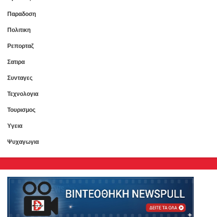
Παραδοση
Πολιτικη
Ρεπορταζ
Σατιρα
Συνταγες
Τεχνολογια
Τουρισμος
Υγεια
Ψυχαγωγια