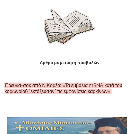
Άρθρα με μετρητή προβολών
Έρευνα-σοκ από Ν.Κορέα: «Τα εμβόλια mRNA κατά του
κορωνοϊού “εκτόξευσαν” τις εμφανίσεις καρκίνων»!