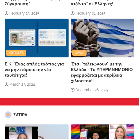
Σύγκρουση"
ατζέντα" οι Έλληνες!
February 23, 2025
February 01, 2025
ARTICLES
NEWS
Ε.Κ : Ένας απλός τρόπος για
Έτσι "τελειώνουν" με την
να μην πάρετε την νέα
Ελλάδα - Το ΥΠΕΡΜΝΗΜΟΝΙΟ
ταυτότητα!
εφαρμόζεται με ακρίβεια
χιλιοστού!!
March 23, 2024
December 26, 2023
ΣΑΤΙΡΑ