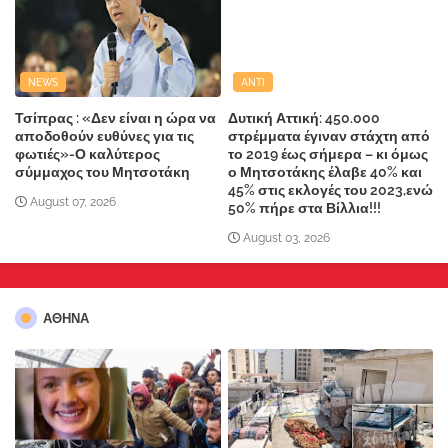
NEWS
ANTI
Τσίπρας : «Δεν είναι η ώρα να
Δυτική Αττική: 450.000
αποδοθούν ευθύνες για τις
στρέμματα έγιναν στάχτη από
φωτιές»-Ο καλύτερος
το 2019 έως σήμερα – κι όμως
σύμμαχος του Μητσοτάκη
ο Μητσοτάκης έλαβε 40% και
45% στις εκλογές του 2023,ενώ
August 07, 2026
50% πήρε στα Βίλλια!!!
August 03, 2026
ΑΘΗΝΑ