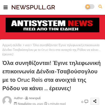
NEWSPULL.GR
Αρχική σελίδα
νεα
Όλα συνηθίζονται! Έγινε τηλεφωνική επικοινωνία
Δένδια-Τσαβούσογλου με το Oruc Reis στα ανοιχτά της Ρόδου να κάνει ...
έρευνες!
Όλα συνηθίζονται! Έγινε τηλεφωνική
επικοινωνία Δένδια-Τσαβούσογλου
με το Oruc Reis στα ανοιχτά της
Ρόδου να κάνει ... έρευνες!
Author -
newspull
0
Νοεμβρίου 09, 2020
1 minute read