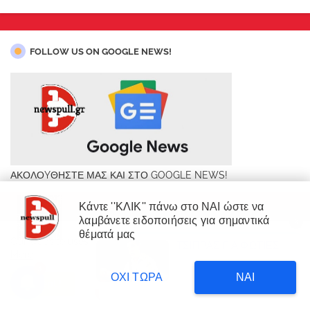
FOLLOW US ON GOOGLE NEWS!
ΑΚΟΛΟYΘΗΣΤΕ ΜΑΣ ΚΑΙ ΣΤΟ GOOGLE NEWS!
Κάντε ''ΚΛΙΚ'' πάνω στο ΝΑΙ ώστε να
λαμβάνετε ειδοποιήσεις για σημαντικά
X
×
θέματά μας
Our website uses cookies to enhance your experience.
Learn
ΤΣΙΠΡΑΣ ΓΙΑ ΦΩΤΙΕΣ
ΔΙΑΒΑΣΤΕ
More
Δυτική Αττική: 450.000
3
στρέμματα έγιναν στάχτη επι
3 hours ago
ΟΧΙ ΤΩΡΑ
ΝΑΙ
κυβέρνησης Μητσοτάκη!
Accept !