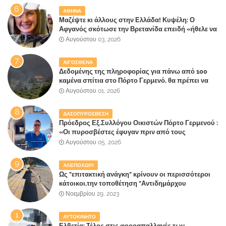
ΑΘΗΝΑ
Μαζέψτε κι άλλους στην Ελλάδα! Κυψέλη: Ο
Αφγανός σκότωσε την Βρετανίδα επειδή «ήθελε να
κάνει τη σύντροφό του χριστιανή»
Αυγούστου 03, 2026
ΑΙΓΟΣΘΕΝΑ
Δεδομένης της πληροφορίας για πάνω από 100
καμένα σπίτια στο Πόρτο Γερμενό, θα πρέπει να
αναζητηθούν ευθύνες για την ολοσχερή
Αυγούστου 01, 2026
καταστροφή του τελευταίου πνεύμονα, του
επίγειου παραδείσου της Αττικής
ΔΑΣΟΠΥΡΟΣΒΕΣΗ
Πρόεδρος Εξ.Συλλόγου Οικιστών Πόρτο Γερμενού :
«Οι πυροσβέστες έφυγαν πριν από τους
κατοίκους»
Αυγούστου 05, 2026
ΑΛΕΠΟΧΩΡΙ
Ως "επιτακτική ανάγκη" κρίνουν οι περισσότεροι
κάτοικοι,την τοποθέτηση "Αντιδημάρχου
Παραλιακής Ζώνης" στο Δήμο Μάνδρας-Ειδυλλίας!
Νοεμβρίου 29, 2023
ΑΥΤΟΚΙΝΗΤΟ
Ελβετία: Τέλος στις φοροαπαλλαγές των