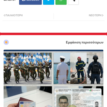
Twi
Wh
ΠΑΛΑΙΌΤΕΡΗ
ΝΕΌΤΕΡΗ
tter
atsa
pp
Εμφάνιση περισσότερων