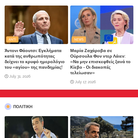
ANTI
NEWS
Άντονι Φάουτσι: Εγκλήματα
Μαρία Ζαχάροβα σε
κατά της ανθρωπότητας
Ούρσουλα Φον ντερ Λάιεν:
δείχνει το κρυφό ημερολόγιο
«Να μην επισκεφθείς ξανά το
του «αγίου» της πανδημίας!
Κίεβο - Οι διακοπές
τελείωσαν»
July 31, 2026
July 17, 2026
ΠΟΛΙΤΙΚΗ