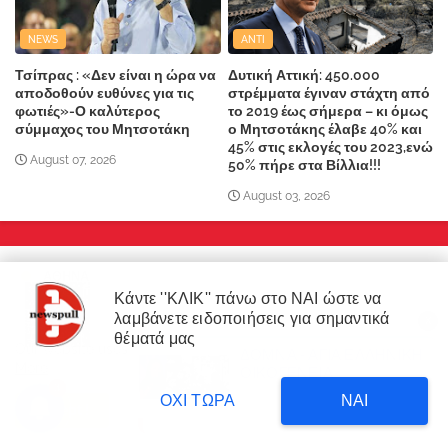
NEWS
ANTI
Τσίπρας : «Δεν είναι η ώρα να
Δυτική Αττική: 450.000
αποδοθούν ευθύνες για τις
στρέμματα έγιναν στάχτη από
φωτιές»-Ο καλύτερος
το 2019 έως σήμερα – κι όμως
σύμμαχος του Μητσοτάκη
ο Μητσοτάκης έλαβε 40% και
45% στις εκλογές του 2023,ενώ
August 07, 2026
50% πήρε στα Βίλλια!!!
August 03, 2026
ΑΘΗΝΑ
Κάντε ''ΚΛΙΚ'' πάνω στο ΝΑΙ ώστε να
λαμβάνετε ειδοποιήσεις για σημαντικά
X
×
θέματά μας
Our website uses cookies to enhance your experience.
Learn
ΔΟΜΝΑ - ΑΓΙΑ ΕΛΛΗΝΙΚΗ
ΔΙΑΒΑΣΤΕ
More
ΟΙΚΟΓΕΝΕΙΑ
Δυτική Αττική: 450.000
3
στρέμματα έγιναν στάχτη επι
7 hours ago
ΟΧΙ ΤΩΡΑ
ΝΑΙ
κυβέρνησης Μητσοτάκη!
Accept !
NEWS
NEWS