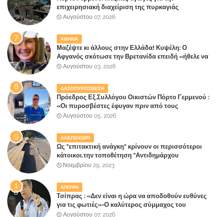
επιχειρησιακή διαχείριση της πυρκαγιάς
ετοιμάζουν οι κάτοικοι!
Αυγούστου 07, 2026
ΑΘΗΝΑ
Μαζέψτε κι άλλους στην Ελλάδα! Κυψέλη: Ο
Αφγανός σκότωσε την Βρετανίδα επειδή «ήθελε να
κάνει τη σύντροφό του χριστιανή»
Αυγούστου 03, 2026
ΔΑΣΟΠΥΡΟΣΒΕΣΗ
Πρόεδρος Εξ.Συλλόγου Οικιστών Πόρτο Γερμενού :
«Οι πυροσβέστες έφυγαν πριν από τους
κατοίκους»
Αυγούστου 05, 2026
ΑΛΕΠΟΧΩΡΙ
Ως "επιτακτική ανάγκη" κρίνουν οι περισσότεροι
κάτοικοι,την τοποθέτηση "Αντιδημάρχου
Παραλιακής Ζώνης" στο Δήμο Μάνδρας-Ειδυλλίας!
Νοεμβρίου 29, 2023
ΑΠΟΨΗ
Τσίπρας : «Δεν είναι η ώρα να αποδοθούν ευθύνες
για τις φωτιές»-Ο καλύτερος σύμμαχος του
Μητσοτάκη
Αυγούστου 07, 2026