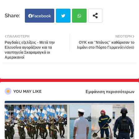
Facebook
Twi
Wh
ΠΑΛΑΙΌΤΕΡΗ
ΝΕΌΤΕΡΗ
Ραγδαίες εξελίξεις - Μετά την
ΟΥΚ και ''Ντάνος'' καθάρισαν το
tter
atsa
Ελευσίνα αγοράζουν και τα
λιμάνι στο Πόρτο Γερμενό(video)
ναυπηγεία Σκαραμαγκά οι
Αμερικανοί
pp
YOU MAY LIKE
Εμφάνιση περισσότερων