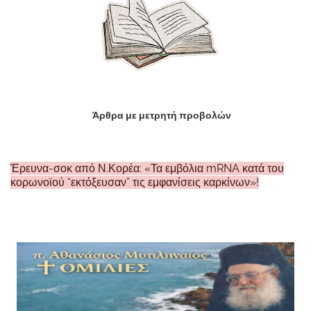
Άρθρα με μετρητή προβολών
Έρευνα-σοκ από Ν.Κορέα: «Τα εμβόλια mRNA κατά του
κορωνοϊού “εκτόξευσαν” τις εμφανίσεις καρκίνων»!