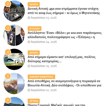
ΑΡΘΡΑ
Δυτική Αττική: 450.000 στρέμματα έγιναν στάχτη
από το 2019 έως σήμερα – κι όμως ο Μητσοτάκης
έλαβε 40% και 45% στις εκλογές του 2023,ενώ 50%
Αυγούστου 03, 2026
πήρε στα Βίλλια!!!
ΕΛΛΑΔΑ
Ασύλληπτο: Έναν «Βόλο» με 102.000 παράνομους
αλλοδαπούς πολιτογράφησε ως «Έλληνες» η
κυβέρνηση!
Αυγούστου 04, 2026
ΑΡΘΡΑ
Από σήμερα είμαστε κατ' επιλογή μας, πολίτες
δεύτερης κατηγορίας....
Αυγούστου 05, 2026
ΑΝΕΜΟΓΕΝΝΗΤΡΙΕΣ
Από σπινθήρες σε ανεμογεννήτρια η πυρκαγιά σε
Βοιωτία-Αττική .Δύο συλλήψεις - Οι υπεύθυνοι για
την λάθος διαχείριση της κατάσβεσης θα
Αυγούστου 02, 2026
"πληρώσουν";
ΑΤΤΙΚΗ
Πόρτο Γερμενό: Μαζικές αγωγές για την