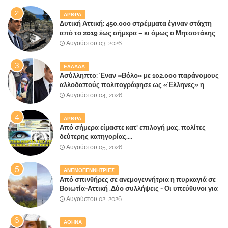
ΑΡΘΡΑ
Δυτική Αττική: 450.000 στρέμματα έγιναν στάχτη
από το 2019 έως σήμερα – κι όμως ο Μητσοτάκης
έλαβε 40% και 45% στις εκλογές του 2023,ενώ 50%
Αυγούστου 03, 2026
πήρε στα Βίλλια!!!
ΕΛΛΑΔΑ
Ασύλληπτο: Έναν «Βόλο» με 102.000 παράνομους
αλλοδαπούς πολιτογράφησε ως «Έλληνες» η
κυβέρνηση!
Αυγούστου 04, 2026
ΑΡΘΡΑ
Από σήμερα είμαστε κατ' επιλογή μας, πολίτες
δεύτερης κατηγορίας....
Αυγούστου 05, 2026
ΑΝΕΜΟΓΕΝΝΗΤΡΙΕΣ
Από σπινθήρες σε ανεμογεννήτρια η πυρκαγιά σε
Βοιωτία-Αττική .Δύο συλλήψεις - Οι υπεύθυνοι για
την λάθος διαχείριση της κατάσβεσης θα
Αυγούστου 02, 2026
"πληρώσουν";
ΑΘΗΝΑ