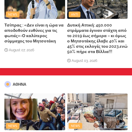
NEWS
ANTI
Τσίπρας : «Δεν είναι η ώρα να
Δυτική Αττική: 450.000
αποδοθούν ευθύνες για τις
στρέμματα έγιναν στάχτη από
φωτιές»-Ο καλύτερος
το 2019 έως σήμερα – κι όμως
σύμμαχος του Μητσοτάκη
ο Μητσοτάκης έλαβε 40% και
45% στις εκλογές του 2023,ενώ
August 07, 2026
50% πήρε στα Βίλλια!!!
August 03, 2026
ΑΘΗΝΑ
NEWS
NEWS