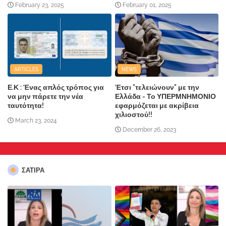
February 23, 2025
February 01, 2025
ARTICLES
NEWS
Ε.Κ : Ένας απλός τρόπος για
Έτσι "τελειώνουν" με την
να μην πάρετε την νέα
Ελλάδα - Το ΥΠΕΡΜΝΗΜΟΝΙΟ
ταυτότητα!
εφαρμόζεται με ακρίβεια
χιλιοστού!!
March 23, 2024
December 26, 2023
ΣΑΤΙΡΑ