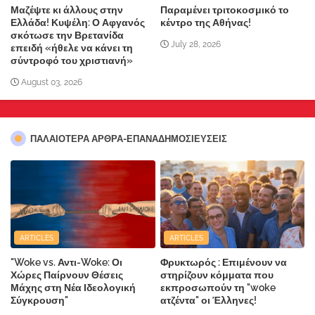
Μαζέψτε κι άλλους στην
Παραμένει τριτοκοσμικό το
Ελλάδα! Κυψέλη: Ο Αφγανός
κέντρο της Αθήνας!
σκότωσε την Βρετανίδα
July 28, 2026
επειδή «ήθελε να κάνει τη
σύντροφό του χριστιανή»
August 03, 2026
ΠΑΛΑΙΟΤΕΡΑ ΑΡΘΡΑ-ΕΠΑΝΑΔΗΜΟΣΙΕΥΣΕΙΣ
ARTICLES
ARTICLES
"Woke vs. Αντι-Woke: Οι
Φρυκτωρός : Επιμένουν να
Χώρες Παίρνουν Θέσεις
στηρίζουν κόμματα που
Μάχης στη Νέα Ιδεολογική
εκπροσωπούν τη "woke
Σύγκρουση"
ατζέντα" οι Έλληνες!