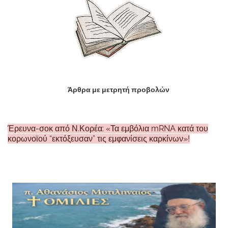
Άρθρα με μετρητή προβολών
Έρευνα-σοκ από Ν.Κορέα: «Τα εμβόλια mRNA κατά του
κορωνοϊού “εκτόξευσαν” τις εμφανίσεις καρκίνων»!