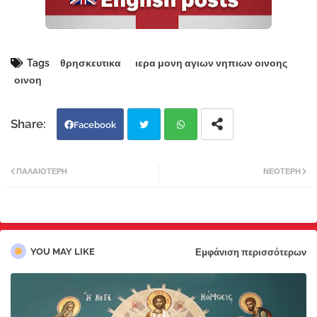
Tags
θρησκευτικα
ιερα μονη αγιων νηπιων οινοης
οινοη
Facebook
Twi
Wh
ΠΑΛΑΙΌΤΕΡΗ
ΝΕΌΤΕΡΗ
tter
atsa
pp
YOU MAY LIKE
Εμφάνιση περισσότερων