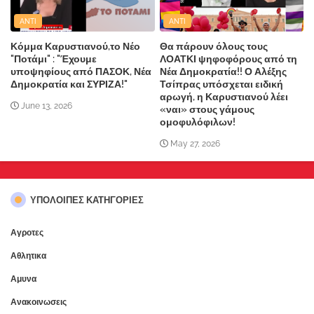
ANTI
ANTI
Κόμμα Καρυστιανού,το Νέο
Θα πάρουν όλους τους
"Ποτάμι" : "Έχουμε
ΛΟΑΤΚΙ ψηφοφόρους από τη
υποψηφίους από ΠΑΣΟΚ, Νέα
Νέα Δημοκρατία!! Ο Αλέξης
Δημοκρατία και ΣΥΡΙΖΑ!"
Τσίπρας υπόσχεται ειδική
αρωγή, η Καρυστιανού λέει
June 13, 2026
«ναι» στους γάμους
ομοφυλόφιλων!
May 27, 2026
ΥΠΌΛΟΙΠΕΣ ΚΑΤΗΓΟΡΊΕΣ
Αγροτες
Αθλητικα
Αμυνα
Ανακοινωσεις