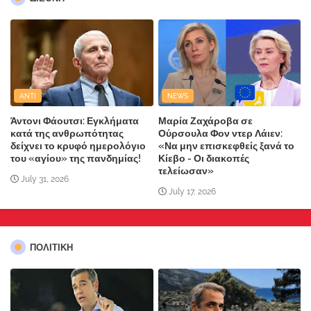
ANTI
NEWS
Άντονι Φάουτσι: Εγκλήματα
Μαρία Ζαχάροβα σε
κατά της ανθρωπότητας
Ούρσουλα Φον ντερ Λάιεν:
δείχνει το κρυφό ημερολόγιο
«Να μην επισκεφθείς ξανά το
του «αγίου» της πανδημίας!
Κίεβο - Οι διακοπές
τελείωσαν»
July 31, 2026
July 17, 2026
ΠΟΛΙΤΙΚΗ