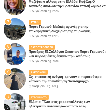
Μαζέψτε κι άλλους στην Ελλάδα! Κυψέλη: Ο
Αφγανός σκότωσε την Βρετανίδα επειδή «ήθελε να
κάνει τη σύντροφό του χριστιανή»
Αυγούστου 03, 2026
ΑΤΤΙΚΗ
Πόρτο Γερμενό: Μαζικές αγωγές για την
επιχειρησιακή διαχείριση της πυρκαγιάς
ετοιμάζουν οι κάτοικοι!
Αυγούστου 07, 2026
ΔΑΣΟΠΥΡΟΣΒΕΣΗ
Πρόεδρος Εξ.Συλλόγου Οικιστών Πόρτο Γερμενού :
«Οι πυροσβέστες έφυγαν πριν από τους
κατοίκους»
Αυγούστου 05, 2026
ΑΛΕΠΟΧΩΡΙ
Ως "επιτακτική ανάγκη" κρίνουν οι περισσότεροι
κάτοικοι,την τοποθέτηση "Αντιδημάρχου
Παραλιακής Ζώνης" στο Δήμο Μάνδρας-Ειδυλλίας!
Νοεμβρίου 29, 2023
ΑΥΤΟΚΙΝΗΤΟ
Ελβετία: Τέλος στις φοροαπαλλαγές των
ηλεκτρικών αυτοκινήτων από το 2024