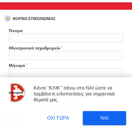
ΦΌΡΜΑ ΕΠΙΚΟΙΝΩΝΊΑΣ
Όνομα
Ηλεκτρονικό ταχυδρομείο
*
Μήνυμα
*
Κάντε ''ΚΛΙΚ'' πάνω στο ΝΑΙ ώστε να
λαμβάνετε ειδοποιήσεις για σημαντικά
×
θέματά μας
Our website uses cookies to enhance your experience.
Learn
ΔΙΑΒΑΣΤΕ
More
Δυτική Αττική: 450.000
3
στρέμματα έγιναν στάχτη επι
ΟΧΙ ΤΩΡΑ
ΝΑΙ
κυβέρνησης Μητσοτάκη!
Accept !