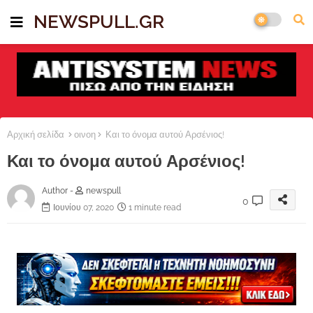
NEWSPULL.GR
Αρχική σελίδα
οινοη
Και το όνομα αυτού Αρσένιος!
Και το όνομα αυτού Αρσένιος!
Author -
newspull
0
Ιουνίου 07, 2020
1 minute read