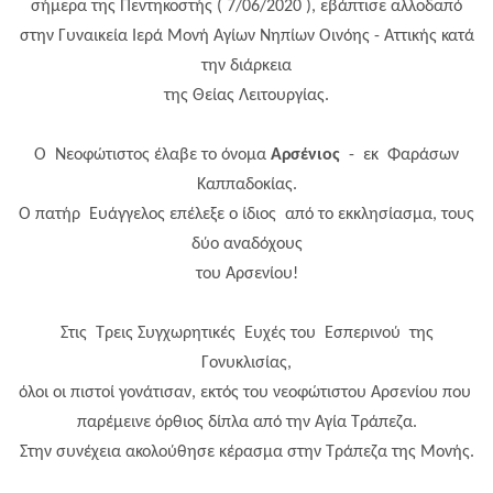
σήμερα της Πεντηκοστής ( 7/06/2020 ), εβάπτισε αλλοδαπό
στην Γυναικεία Ιερά Μονή Αγίων Νηπίων Οινόης - Αττικής κατά
την διάρκεια
της Θείας Λειτουργίας.
Ο Νεοφώτιστος έλαβε το όνομα
Αρσένιος
- εκ Φαράσων
Καππαδοκίας.
Ο πατήρ Ευάγγελος επέλεξε ο ίδιος από το εκκλησίασμα,
τους
δύο αναδόχους
του Αρσενίου!
Στις Τρεις Συγχωρητικές Ευχές του Εσπερινού της
Γονυκλισίας,
όλοι οι πιστοί γονάτισαν, εκτός του νεοφώτιστου Αρσενίου που
παρέμεινε όρθιος δίπλα από την Αγία Τράπεζα.
Στην συνέχεια ακολούθησε κέρασμα στην Τράπεζα της Μονής.