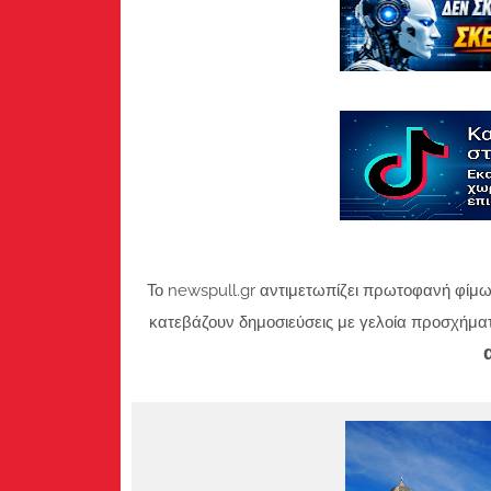
Το newspull.gr αντιμετωπίζει πρωτοφανή φίμω
κατεβάζουν δημοσιεύσεις με γελοία προσχήμα