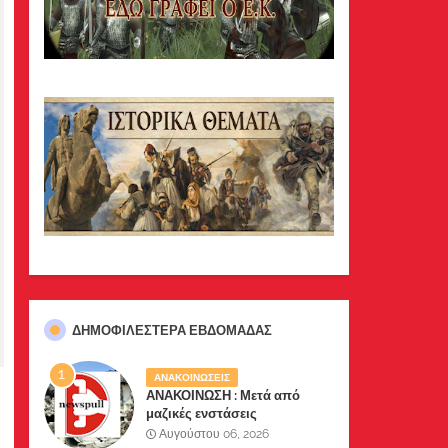
ΔΗΜΟΦΙΛΈΣΤΕΡΑ ΕΒΔΟΜΆΔΑΣ
ΑΝΑΚΟΙΝΩΣΕΙΣ
ΑΝΑΚΟΙΝΩΣΗ : Μετά από
μαζικές ενστάσεις
αναγνωστών μας, το site μας
Αυγούστου 06, 2026