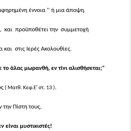
αφηρημένη έννοια '' ή μια άποψη.
ή, και προϋποθέτει την συμμετοχή
ια και
στις Ιερές Ακολουθίες.
ε το άλας
μωρανθή, εν τίνι αλισθήσεται;"
ός
.
( Ματθ. Κεφ.Ε' στ. 13 )
 την Πίστη τους,
ν είναι μυστικιστές!