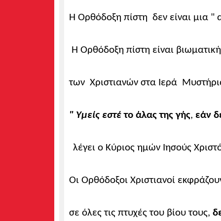
Η Oρθόδοξη πίστη δεν είναι μια " 
Η Ορθόδοξη πίστη είναι βιωματικ
των Χριστιανών στα Ιερά Μυστήρ
" Υμείς εστέ
το άλας της γής
,
εάν δ
λέγει ο Κύριος ημών Ιησούς Χριστ
Οι Ορθόδοξοι Χριστιανοί εκφράζουν
σε όλες τις πτυχές του βίου τους,
δε