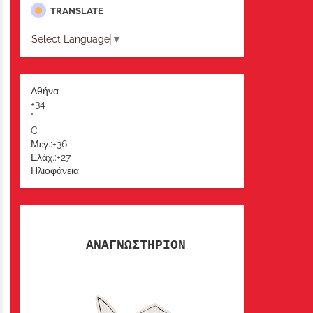
TRANSLATE
Select Language
▼
Αθήνα
+
34
°
C
Μεγ.:
+
36
Ελάχ.:
+
27
Ηλιοφάνεια
ΑΝΑΓΝΩΣΤΗΡΙΟΝ