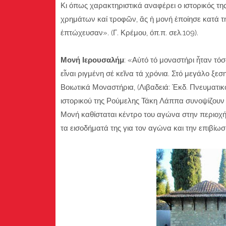
Κι όπως χαρακτηριστικά αναφέρει ο ιστορικός τη
χρημάτων καί τροφῶν, ἅς ἡ μονή ἐποίησε κατά τή
ἐπτώχευσαν». (Γ. Κρέμου, όπ.π. σελ.109).
Μονή Ιερουσαλήμ
: «Αὐτό τό μοναστήρι ἦταν τόσ
εἶναι ριγμένη σέ κεῖνα τά χρόνια. Στό μεγάλο ξ
Βοιωτικά Μοναστήρια, (Λιβαδειά: Έκδ. Πνευματικ
ιστορικού της Ρούμελης Τάκη Λάππα συνοψίζουν μ
Μονή καθίσταται κέντρο του αγώνα στην περιοχ
τα εισοδήματά της για τον αγώνα και την επιβίω