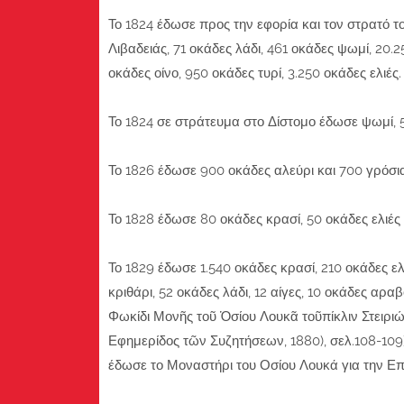
Το 1824 έδωσε προς την εφορία και τον στρατό
Λιβαδειάς, 71 οκάδες λάδι, 461 οκάδες ψωμί, 20.2
οκάδες οίνο, 950 οκάδες τυρί, 3.250 οκάδες ελιές.
Το 1824 σε στράτευμα στο Δίστομο έδωσε ψωμί, 5
Το 1826 έδωσε 900 οκάδες αλεύρι και 700 γρόσια
Το 1828 έδωσε 80 οκάδες κρασί, 50 οκάδες ελιές 
Το 1829 έδωσε 1.540 οκάδες κρασί, 210 οκάδες ελι
κριθάρι, 52 οκάδες λάδι, 12 αίγες, 10 οκάδες αρα
Φωκίδι Μονῆς τοῦ Ὁσίου Λουκᾶ τοῦπίκλιν Στειριώ
Εφημερίδος τῶν Συζητήσεων, 1880), σελ.108-109]
έδωσε το Μοναστήρι του Οσίου Λουκά για την Ε