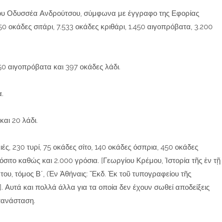
 του Οδυσσέα Ανδρούτσου, σύμφωνα με έγγραφο της Εφορίας
50 οκάδες σιτάρι, 7.533 οκάδες κριθάρι, 1.450 αιγοπρόβατα, 3.200
0 αιγοπρόβατα και 397 οκάδες λάδι.
.
και 20 λάδι.
ές, 230 τυρί, 75 οκάδες σίτο, 140 οκάδες όσπρια, 450 οκάδες
βόσιτο καθώς και 2.000 γρόσια. [Γεωργίου Κρέμου, Ἱστορία τῆς ἐν τῇ
του, τόμος Β΄, (Ἐν Ἀθήναις: Ἔκδ. Ἐκ τοῦ τυπογραφείου τῆς
. Αυτά και πολλά άλλα για τα οποία δεν έχουν σωθεί αποδείξεις
πανάσταση.