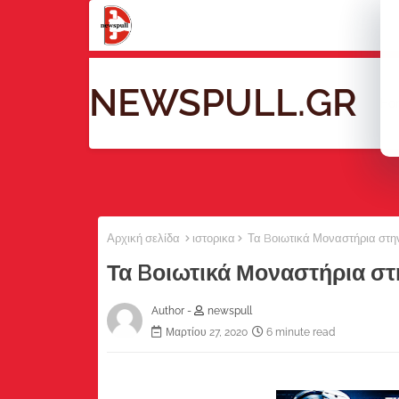
NEWSPULL.GR
Ho
Αρχική σελίδα
ιστορικα
Τα Bοιωτικά Μοναστήρια στη
Τα Bοιωτικά Μοναστήρια στ
Author -
newspull
Μαρτίου 27, 2020
6 minute read