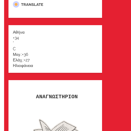
TRANSLATE
Αθήνα
+
34
°
C
Μεγ.:
+
36
Ελάχ.:
+
27
Ηλιοφάνεια
ΑΝΑΓΝΩΣΤΗΡΙΟΝ