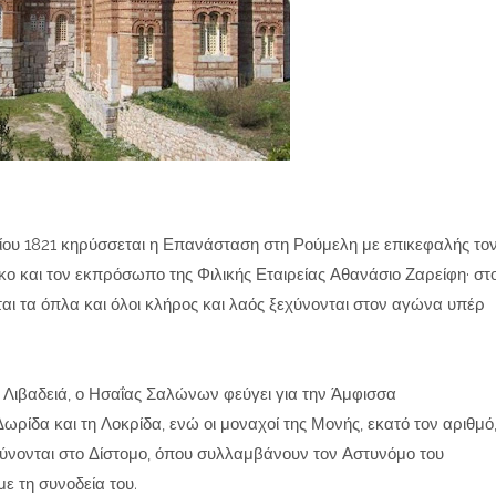
ίου 1821 κηρύσσεται η Επανάσταση στη Ρούμελη με επικεφαλής το
 και τον εκπρόσωπο της Φιλικής Εταιρείας Αθανάσιο Ζαρείφη· στ
ται τα όπλα και όλοι κλήρος και λαός ξεχύνονται στον αγώνα υπέρ
η Λιβαδειά, ο Ησαΐας Σαλώνων φεύγει για την Άμφισσα
ίδα και τη Λοκρίδα, ενώ οι μοναχοί της Μονής, εκατό τον αριθμό
ύνονται στο Δίστομο, όπου συλλαμβάνουν τον Αστυνόμο του
ε τη συνοδεία του.