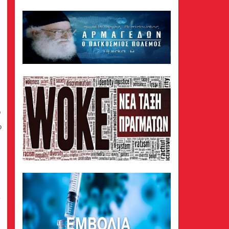
ν
ο
,