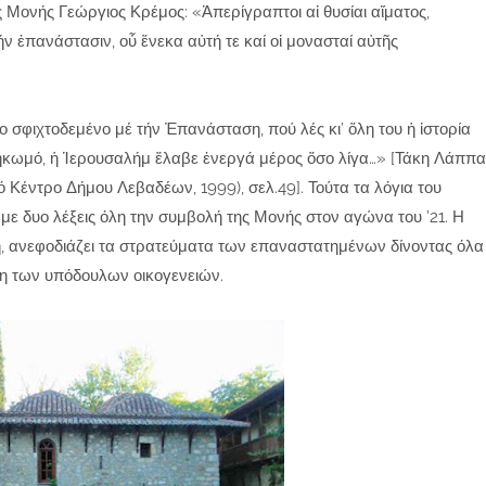
ς Μονής Γεώργιος Κρέμος: «Ἀπερίγραπτοι αἱ θυσίαι αἵματος,
ν ἐπανάστασιν, οὗ ἕνεκα αὐτή τε καί οἱ μονασταί αὐτῆς
ο σφιχτοδεμένο μέ τήν Ἐπανάσταση, πού λές κι’ ὅλη του ἡ ἱστορία
εσηκωμό, ἡ Ἱερουσαλήμ ἔλαβε ἐνεργά μέρος ὅσο λίγα…» [Τάκη Λάππα
ό Κέντρο Δήμου Λεβαδέων, 1999), σελ.49]. Τούτα τα λόγια του
ε δυο λέξεις όλη την συμβολή της Μονής στον αγώνα του ’21. Η
ή, ανεφοδιάζει τα στρατεύματα των επαναστατημένων δίνοντας όλα
ση των υπόδουλων οικογενειών.