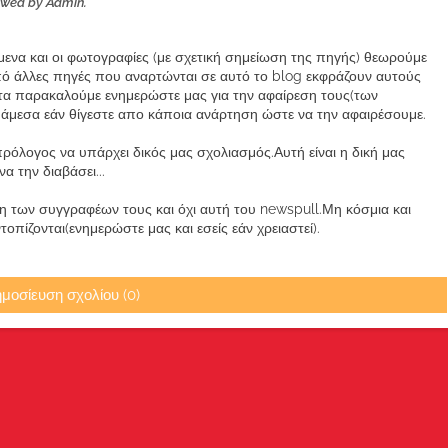
ewed by Admin.
ίμενα και οι φωτογραφίες (με σχετική σημείωση της πηγής) θεωρούμε
από άλλες πηγές που αναρτώνται σε αυτό το blog εκφράζουν αυτούς
α παρακαλούμε ενημερώστε μας για την αφαίρεση τους(των
μεσα εάν θίγεστε απο κάποια ανάρτηση ώστε να την αφαιρέσουμε.
ρόλογος να υπάρχει δικός μας σχολιασμός.Αυτή είναι η δική μας
 την διαβάσει...
των συγγραφέων τους και όχι αυτή του newspull.Μη κόσμια και
πίζονται(ενημερώστε μας και εσείς εάν χρειαστεί).
μοσίευση σχολίου (0)