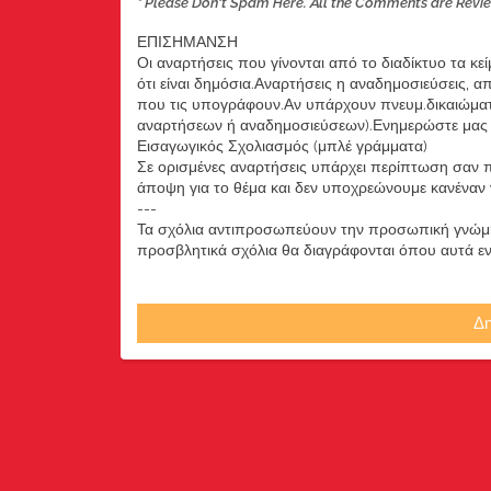
* Please Don't Spam Here. All the Comments are Revi
ΕΠΙΣΗΜΑΝΣΗ
Οι αναρτήσεις που γίνονται από το διαδίκτυο τα κε
ότι είναι δημόσια.Αναρτήσεις η αναδημοσιεύσεις, 
που τις υπογράφουν.Αν υπάρχουν πνευμ.δικαιώματ
αναρτήσεων ή αναδημοσιεύσεων).Ενημερώστε μας ά
Εισαγωγικός Σχολιασμός (μπλέ γράμματα)
Σε ορισμένες αναρτήσεις υπάρχει περίπτωση σαν π
άποψη για το θέμα και δεν υποχρεώνουμε κανέναν να
---
Τα σχόλια αντιπροσωπεύουν την προσωπική γνώμη 
προσβλητικά σχόλια θα διαγράφονται όπου αυτά εντο
Δη