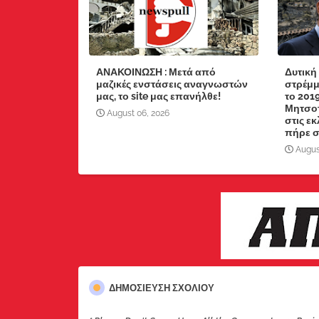
ΑΝΑΚΟΙΝΩΣΗ : Μετά από
Δυτική
μαζικές ενστάσεις αναγνωστών
στρέμμ
μας, το site μας επανήλθε!
το 201
Μητσοτ
August 06, 2026
στις ε
πήρε στ
Augus
ΔΗΜΟΣΊΕΥΣΗ ΣΧΟΛΊΟΥ