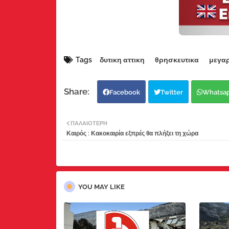
Tags
δυτικη αττικη
θρησκευτικα
μεγα
Facebook
Twitter
Whatsa
ΠΑΛΑΙΌΤΕΡΗ
Καιρός : Κακοκαιρία εξπρές θα πλήξει τη χώρα
YOU MAY LIKE