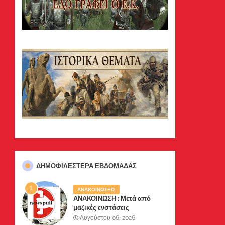
ΔΗΜΟΦΙΛΈΣΤΕΡΑ ΕΒΔΟΜΆΔΑΣ
ΑΝΑΚΟΙΝΩΣΕΙΣ
ΑΝΑΚΟΙΝΩΣΗ : Μετά από
μαζικές ενστάσεις
αναγνωστών μας, το site μας
Αυγούστου 06, 2026