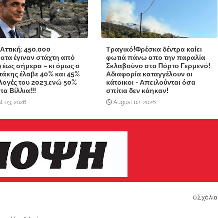
 Αττική: 450.000
Τραγικό!Φρέσκα δέντρα καίει
ατα έγιναν στάχτη από
φωτιά πάνω απο την παραλία
9 έως σήμερα – κι όμως ο
Σκλαβούνο στο Πόρτο Γερμενό!
άκης έλαβε 40% και 45%
Αδιαφορία καταγγέλουν οι
κλογές του 2023,ενώ 50%
κάτοικοι - Απειλούνται όσα
α Βίλλια!!!
σπίτια δεν κάηκαν!
t 03, 2026
August 02, 2026
0Σχόλια