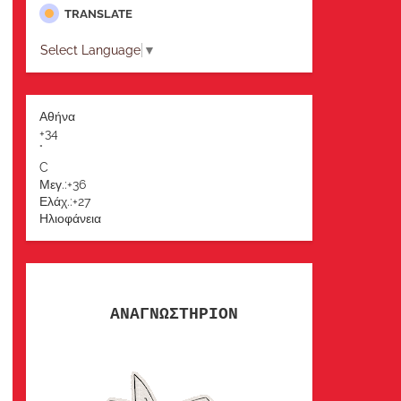
TRANSLATE
Select Language
▼
Αθήνα
+
34
°
C
Μεγ.:
+
36
Ελάχ.:
+
27
Ηλιοφάνεια
ΑΝΑΓΝΩΣΤΗΡΙΟΝ